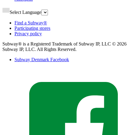
Select Language
Find a Subway®​​​​‌ ‍ ​‍​‍‌‍ ‌ ​‍‌‍‍‌‌‍‌ ‌‍‍‌‌‍ ‍​‍​‍​ ‍‍​‍​‍‌ ​ ‌‍​‌‌‍ ‍‌‍‍‌‌ ‌​‌ ‍‌​‍ ‍‌‍‍‌‌‍ ​‍​‍​‍ ​​‍​‍‌‍‍​‌ ​‍‌‍‌‌‌‍‌‍​‍​‍​ ‍‍​‍​‍‌‍‍​‌ ‌​‌ ‌​‌ ​​‌ ​ ​ ‍‍​‍ ​‍ ‌‍ ‍‌‍ ‌ ​‍‌‍‌​‌‍‍‌‌‍​ ​‍ ‌‌‍​‍‌‍‍‌‌ ‌​‌‍‌‌‌ ​ ​‍ ‌‌‍‌ ‌ ​‍‌‍ ‌ ‌‌‌ ​​​‍ ‌‌ ​ ‌ ‌​‌ ‌‌‌‍‌​‌‍‍‌‌‍ ​‍ ‍‌ ‌‍‌‍‌‌‌ ​‍‌‍​ ‌‍‌‌‌‍ ​​‍ ‍‌‍​‌‌ ​​‌ ​​​‍ ‌‍‍‌‌‍ ‍‌ ‌​‌‍‌‌‌‍ ‍‌ ‌​​‍ ‌‍‌‌‌‍‌​‌‍‍‌‌ ‌​​‍ ‌‍ ‌‌‍ ‌‍‌​‌‍‌‌​ ‌‌ ​​‌ ​‍‌‍‌‌‌ ​ ‌‍‌‌‌‍ ‍‌ ‌​‌‍​‌‌ ‌​‌‍‍‌‌‍ ‌‍ ‍​ ‍ ‌‍‍‌‌‍‌​​ ‌‌‍​‍​ ​‌​ ‌​​ ‌‍​ ‌ ​ ‍​​ ‍​​ ​‍​‍ ‌​ ‌‍​ ‌‌​ ‌​‌‍‌‍​‍ ‌​ ‌​​ ‌‍​ ​‌​ ‌‍​‍ ‌​ ‍‌​ ‍‌​ ‌‌​ ‌‌​‍ ‌‌‍‌‍​ ‍​‌‍​‍‌‍‌​​ ‍‌​ ​‌‌‍​‍​ ‍​​ ‍​‌‍‌‌​ ​ ​ ‍​​ ‍ ‌ ‌​‌ ‍‌‌ ​​‌‍‌‌​ ‌‌ ‌ ‌‍‌‌‌‍​‍‌ ​ ‌‍‍‌‌ ‌​‌‍‌‌‌​ ‍‌‍​‌‌ ‌‍‌‍‍‌‌‍‌ ‌‍​‌‌ ‌​‌‍‍‌‌‍ ‌‍ ‍‌​‍‌‌ ‌​‌‍‌‌‌‍ ‌​ ‍ ‌ ​​‌‍​‌‌ ‌​‌‍‍​​ ‌‌‍ ​‌‍​‌‌‍​‍‌‍‌‌‌‍ ​​‍‌‌​ ‌‌‌​​‍‌‌ ‌‍‍ ‌‍‌‌‌ ‍‌​‍‌‌​ ​ ‌​‌​​‍‌‌​ ​ ‌​‌​​‍‌‌​ ​‍​ ​‍‌‍‌‌‌‍ ‍​‍‌‌​ ​‍​ ​‍​‍‌‌​ ‌‌‌​‌​​‍ ‍‌ ‌‍‌‍​‌‌‍ ​‌ ‌‌‌‍‌‌​ ‌‍​‍‌‍​‌‌ ​ ‌‍‌‌‌‌‌‌‌ ​‍‌‍ ​​ ‌‌‍‍​‌ ‌​‌ ‌​‌ ​​‌ ​ ​‍‌‌​ ​ ‌​​‌​‍‌‌​ ​‍‌​‌‍​‍‌‌​ ​‍‌​‌‍‌‍ ‍‌‍ ‌ ​‍‌‍‌​‌‍‍‌‌‍​ ​‍ ‌‌‍​‍‌‍‍‌‌ ‌​‌‍‌‌‌ ​ ​‍ ‌‌‍‌ ‌ ​‍‌‍ ‌ ‌‌‌ ​​​‍ ‌‌ ​ ‌ ‌​‌ ‌‌‌‍‌​‌‍‍‌‌‍ ​‍ ‍‌ ‌‍‌‍‌‌‌ ​‍‌‍​ ‌‍‌‌‌‍ ​​‍ ‍‌‍​‌‌ ​​‌ ​​​‍‌‍‌‍‍‌‌‍‌​​ ‌‌‍​‍​ ​‌​ ‌​​ ‌‍​ ‌ ​ ‍​​ ‍​​ ​‍​‍ ‌​ ‌‍​ ‌‌​ ‌​‌‍‌‍​‍ ‌​ ‌​​ ‌‍​ ​‌​ ‌‍​‍ ‌​ ‍‌​ ‍‌​ ‌‌​ ‌‌​‍ ‌‌‍‌‍​ ‍​‌‍​‍‌‍‌​​ ‍‌​ ​‌‌‍​‍​ ‍​​ ‍​‌‍‌‌​ ​ ​ ‍​​‍‌‍‌ ‌​‌ ‍‌‌ ​​‌‍‌‌​ ‌‌ ‌ ‌‍‌‌‌‍​‍‌ ​ ‌‍‍‌‌ ‌​‌‍‌‌‌​ ‍‌‍​‌‌ ‌‍‌‍‍‌‌‍‌ ‌‍​‌‌ ‌​‌‍‍‌‌‍ ‌‍ ‍‌​‍‌‌ ‌​‌‍‌‌‌‍ ‌​‍‌‍‌ ​​‌‍​‌‌ ‌​‌‍‍​​ ‌‌‍ ​‌‍​‌‌‍​‍‌‍‌‌‌‍ ​​‍‌‌​ ‌‌‌​​‍‌‌ ‌‍‍ ‌‍‌‌‌ ‍‌​‍‌‌​ ​ ‌​‌​​‍‌‌​ ​ ‌​‌​​‍‌‌​ ​‍​ ​‍‌‍‌‌‌‍ ‍​‍‌‌​ ​‍​ ​‍​‍‌‌​ ‌‌‌​‌​​‍ ‍‌ ‌‍‌‍​‌‌‍ ​‌ ‌‌‌‍‌‌​‍‌‍‌ ​​‌‍‌‌‌ ​‍‌ ​ ‌ ​​‌‍‌‌‌‍​ ‌ ‌​‌‍‍‌‌ ‌‍‌‍‌‌​ ‌‌ ​​‌ ‌‌‌‍​‍‌‍ ​‌‍‍‌‌ ​ ‌‍‍​‌‍‌‌‌‍‌​​‍​‍‌ ‌
Participating stores​​​​‌ ‍ ​‍​‍‌‍ ‌ ​‍‌‍‍‌‌‍‌ ‌‍‍‌‌‍ ‍​‍​‍​ ‍‍​‍​‍‌ ​ ‌‍​‌‌‍ ‍‌‍‍‌‌ ‌​‌ ‍‌​‍ ‍‌‍‍‌‌‍ ​‍​‍​‍ ​​‍​‍‌‍‍​‌ ​‍‌‍‌‌‌‍‌‍​‍​‍​ ‍‍​‍​‍‌‍‍​‌ ‌​‌ ‌​‌ ​​‌ ​ ​ ‍‍​‍ ​‍ ‌‍ ‍‌‍ ‌ ​‍‌‍‌​‌‍‍‌‌‍​ ​‍ ‌‌‍​‍‌‍‍‌‌ ‌​‌‍‌‌‌ ​ ​‍ ‌‌‍‌ ‌ ​‍‌‍ ‌ ‌‌‌ ​​​‍ ‌‌ ​ ‌ ‌​‌ ‌‌‌‍‌​‌‍‍‌‌‍ ​‍ ‍‌ ‌‍‌‍‌‌‌ ​‍‌‍​ ‌‍‌‌‌‍ ​​‍ ‍‌‍​‌‌ ​​‌ ​​​‍ ‌‍‍‌‌‍ ‍‌ ‌​‌‍‌‌‌‍ ‍‌ ‌​​‍ ‌‍‌‌‌‍‌​‌‍‍‌‌ ‌​​‍ ‌‍ ‌‌‍ ‌‍‌​‌‍‌‌​ ‌‌ ​​‌ ​‍‌‍‌‌‌ ​ ‌‍‌‌‌‍ ‍‌ ‌​‌‍​‌‌ ‌​‌‍‍‌‌‍ ‌‍ ‍​ ‍ ‌‍‍‌‌‍‌​​ ‌​ ​‍​ ​ ‌‍‌‍​ ‌ ‌‍‌​‌‍‌‌‌‍​‌‌‍​‌​‍ ‌​ ‍‌​ ‍‌​ ​​​ ‍​​‍ ‌​ ‌​‌‍​ ‌‍​‍​ ‌‌​‍ ‌‌‍​‌​ ​​‌‍‌‌​ ‌​​‍ ‌​ ​‌‌‍​ ​ ‌ ​ ‍​‌‍‌‌​ ‌‍‌‍‌​‌‍​‍​ ​​‌‍​‌​ ‌‍​ ‍​​ ‍ ‌ ‌​‌ ‍‌‌ ​​‌‍‌‌​ ‌‌ ‌ ‌‍‌‌‌‍​‍‌ ​ ‌‍‍‌‌ ‌​‌‍‌‌‌​ ‍‌‍​‌‌ ‌‍‌‍‍‌‌‍‌ ‌‍​‌‌ ‌​‌‍‍‌‌‍ ‌‍ ‍‌​‍‌‌ ‌​‌‍‌‌‌‍ ‌​ ‍ ‌ ​​‌‍​‌‌ ‌​‌‍‍​​ ‌‌‍ ​‌‍​‌‌‍​‍‌‍‌‌‌‍ ​​‍‌‌​ ‌‌‌​​‍‌‌ ‌‍‍ ‌‍‌‌‌ ‍‌​‍‌‌​ ​ ‌​‌​​‍‌‌​ ​ ‌​‌​​‍‌‌​ ​‍​ ​‍‌‍‌‌‌‍ ‍​‍‌‌​ ​‍​ ​‍​‍‌‌​ ‌‌‌​‌​​‍ ‍‌ ‌‍‌‍​‌‌‍ ​‌ ‌‌‌‍‌‌​ ‌‍​‍‌‍​‌‌ ​ ‌‍‌‌‌‌‌‌‌ ​‍‌‍ ​​ ‌‌‍‍​‌ ‌​‌ ‌​‌ ​​‌ ​ ​‍‌‌​ ​ ‌​​‌​‍‌‌​ ​‍‌​‌‍​‍‌‌​ ​‍‌​‌‍‌‍ ‍‌‍ ‌ ​‍‌‍‌​‌‍‍‌‌‍​ ​‍ ‌‌‍​‍‌‍‍‌‌ ‌​‌‍‌‌‌ ​ ​‍ ‌‌‍‌ ‌ ​‍‌‍ ‌ ‌‌‌ ​​​‍ ‌‌ ​ ‌ ‌​‌ ‌‌‌‍‌​‌‍‍‌‌‍ ​‍ ‍‌ ‌‍‌‍‌‌‌ ​‍‌‍​ ‌‍‌‌‌‍ ​​‍ ‍‌‍​‌‌ ​​‌ ​​​‍‌‍‌‍‍‌‌‍‌​​ ‌​ ​‍​ ​ ‌‍‌‍​ ‌ ‌‍‌​‌‍‌‌‌‍​‌‌‍​‌​‍ ‌​ ‍‌​ ‍‌​ ​​​ ‍​​‍ ‌​ ‌​‌‍​ ‌‍​‍​ ‌‌​‍ ‌‌‍​‌​ ​​‌‍‌‌​ ‌​​‍ ‌​ ​‌‌‍​ ​ ‌ ​ ‍​‌‍‌‌​ ‌‍‌‍‌​‌‍​‍​ ​​‌‍​‌​ ‌‍​ ‍​​‍‌‍‌ ‌​‌ ‍‌‌ ​​‌‍‌‌​ ‌‌ ‌ ‌‍‌‌‌‍​‍‌ ​ ‌‍‍‌‌ ‌​‌‍‌‌‌​ ‍‌‍​‌‌ ‌‍‌‍‍‌‌‍‌ ‌‍​‌‌ ‌​‌‍‍‌‌‍ ‌‍ ‍‌​‍‌‌ ‌​‌‍‌‌‌‍ ‌​‍‌‍‌ ​​‌‍​‌‌ ‌​‌‍‍​​ ‌‌‍ ​‌‍​‌‌‍​‍‌‍‌‌‌‍ ​​‍‌‌​ ‌‌‌​​‍‌‌ ‌‍‍ ‌‍‌‌‌ ‍‌​‍‌‌​ ​ ‌​‌​​‍‌‌​ ​ ‌​‌​​‍‌‌​ ​‍​ ​‍‌‍‌‌‌‍ ‍​‍‌‌​ ​‍​ ​‍​‍‌‌​ ‌‌‌​‌​​‍ ‍‌ ‌‍‌‍​‌‌‍ ​‌ ‌‌‌‍‌‌​‍‌‍‌ ​​‌‍‌‌‌ ​‍‌ ​ ‌ ​​‌‍‌‌‌‍​ ‌ ‌​‌‍‍‌‌ ‌‍‌‍‌‌​ ‌‌ ​​‌ ‌‌‌‍​‍‌‍ ​‌‍‍‌‌ ​ ‌‍‍​‌‍‌‌‌‍‌​​‍​‍‌ ‌
Privacy policy​​​​‌ ‍ ​‍​‍‌‍ ‌ ​‍‌‍‍‌‌‍‌ ‌‍‍‌‌‍ ‍​‍​‍​ ‍‍​‍​‍‌ ​ ‌‍​‌‌‍ ‍‌‍‍‌‌ ‌​‌ ‍‌​‍ ‍‌‍‍‌‌‍ ​‍​‍​‍ ​​‍​‍‌‍‍​‌ ​‍‌‍‌‌‌‍‌‍​‍​‍​ ‍‍​‍​‍‌‍‍​‌ ‌​‌ ‌​‌ ​​‌ ​ ​ ‍‍​‍ ​‍ ‌‍ ‍‌‍ ‌ ​‍‌‍‌​‌‍‍‌‌‍​ ​‍ ‌‌‍​‍‌‍‍‌‌ ‌​‌‍‌‌‌ ​ ​‍ ‌‌‍‌ ‌ ​‍‌‍ ‌ ‌‌‌ ​​​‍ ‌‌ ​ ‌ ‌​‌ ‌‌‌‍‌​‌‍‍‌‌‍ ​‍ ‍‌ ‌‍‌‍‌‌‌ ​‍‌‍​ ‌‍‌‌‌‍ ​​‍ ‍‌‍​‌‌ ​​‌ ​​​‍ ‌‍‍‌‌‍ ‍‌ ‌​‌‍‌‌‌‍ ‍‌ ‌​​‍ ‌‍‌‌‌‍‌​‌‍‍‌‌ ‌​​‍ ‌‍ ‌‌‍ ‌‍‌​‌‍‌‌​ ‌‌ ​​‌ ​‍‌‍‌‌‌ ​ ‌‍‌‌‌‍ ‍‌ ‌​‌‍​‌‌ ‌​‌‍‍‌‌‍ ‌‍ ‍​ ‍ ‌‍‍‌‌‍‌​​ ‌​ ​​​ ​ ​ ‌​‌‍​‍​ ‍‌​ ‌ ​ ​‍‌‍‌‌​‍ ‌​ ​​​ ​​‌‍​‌‌‍‌‍​‍ ‌​ ‌​​ ​ ​ ‌‍​ ‌‌​‍ ‌‌‍​‌‌‍​‌‌‍​‍​ ‌​​‍ ‌‌‍‌​‌‍​‌​ ‍‌​ ​‌​ ​ ‌‍​‌​ ‌‌‌‍‌‌​ ​‌‌‍‌‍​ ‍​‌‍‌‌​ ‍ ‌ ‌​‌ ‍‌‌ ​​‌‍‌‌​ ‌‌ ‌ ‌‍‌‌‌‍​‍‌ ​ ‌‍‍‌‌ ‌​‌‍‌‌‌​ ‍‌‍​‌‌ ‌‍‌‍‍‌‌‍‌ ‌‍​‌‌ ‌​‌‍‍‌‌‍ ‌‍ ‍‌​‍‌‌ ‌​‌‍‌‌‌‍ ‌​ ‍ ‌ ​​‌‍​‌‌ ‌​‌‍‍​​ ‌‌‍ ​‌‍​‌‌‍​‍‌‍‌‌‌‍ ​​‍‌‌​ ‌‌‌​​‍‌‌ ‌‍‍ ‌‍‌‌‌ ‍‌​‍‌‌​ ​ ‌​‌​​‍‌‌​ ​ ‌​‌​​‍‌‌​ ​‍​ ​‍‌‍‌‌‌‍ ‍​‍‌‌​ ​‍​ ​‍​‍‌‌​ ‌‌‌​‌​​‍ ‍‌ ‌‍‌‍​‌‌‍ ​‌ ‌‌‌‍‌‌​ ‌‍​‍‌‍​‌‌ ​ ‌‍‌‌‌‌‌‌‌ ​‍‌‍ ​​ ‌‌‍‍​‌ ‌​‌ ‌​‌ ​​‌ ​ ​‍‌‌​ ​ ‌​​‌​‍‌‌​ ​‍‌​‌‍​‍‌‌​ ​‍‌​‌‍‌‍ ‍‌‍ ‌ ​‍‌‍‌​‌‍‍‌‌‍​ ​‍ ‌‌‍​‍‌‍‍‌‌ ‌​‌‍‌‌‌ ​ ​‍ ‌‌‍‌ ‌ ​‍‌‍ ‌ ‌‌‌ ​​​‍ ‌‌ ​ ‌ ‌​‌ ‌‌‌‍‌​‌‍‍‌‌‍ ​‍ ‍‌ ‌‍‌‍‌‌‌ ​‍‌‍​ ‌‍‌‌‌‍ ​​‍ ‍‌‍​‌‌ ​​‌ ​​​‍‌‍‌‍‍‌‌‍‌​​ ‌​ ​​​ ​ ​ ‌​‌‍​‍​ ‍‌​ ‌ ​ ​‍‌‍‌‌​‍ ‌​ ​​​ ​​‌‍​‌‌‍‌‍​‍ ‌​ ‌​​ ​ ​ ‌‍​ ‌‌​‍ ‌‌‍​‌‌‍​‌‌‍​‍​ ‌​​‍ ‌‌‍‌​‌‍​‌​ ‍‌​ ​‌​ ​ ‌‍​‌​ ‌‌‌‍‌‌​ ​‌‌‍‌‍​ ‍​‌‍‌‌​‍‌‍‌ ‌​‌ ‍‌‌ ​​‌‍‌‌​ ‌‌ ‌ ‌‍‌‌‌‍​‍‌ ​ ‌‍‍‌‌ ‌​‌‍‌‌‌​ ‍‌‍​‌‌ ‌‍‌‍‍‌‌‍‌ ‌‍​‌‌ ‌​‌‍‍‌‌‍ ‌‍ ‍‌​‍‌‌ ‌​‌‍‌‌‌‍ ‌​‍‌‍‌ ​​‌‍​‌‌ ‌​‌‍‍​​ ‌‌‍ ​‌‍​‌‌‍​‍‌‍‌‌‌‍ ​​‍‌‌​ ‌‌‌​​‍‌‌ ‌‍‍ ‌‍‌‌‌ ‍‌​‍‌‌​ ​ ‌​‌​​‍‌‌​ ​ ‌​‌​​‍‌‌​ ​‍​ ​‍‌‍‌‌‌‍ ‍​‍‌‌​ ​‍​ ​‍​‍‌‌​ ‌‌‌​‌​​‍ ‍‌ ‌‍‌‍​‌‌‍ ​‌ ‌‌‌‍‌‌​‍‌‍‌ ​​‌‍‌‌‌ ​‍‌ ​ ‌ ​​‌‍‌‌‌‍​ ‌ ‌​‌‍‍‌‌ ‌‍‌‍‌‌​ ‌‌ ​​‌ ‌‌‌‍​‍‌‍ ​‌‍‍‌‌ ​ ‌‍‍​‌‍‌‌‌‍‌​​‍​‍‌ ‌
Subway® is a Registered Trademark of Subway IP, LLC © 2026
Subway IP, LLC. All Rights Reserved.​​​​‌ ‍ ​‍​‍‌‍ ‌ ​‍‌‍‍‌‌‍‌ ‌‍‍‌‌‍ ‍​‍​‍​ ‍‍​‍​‍‌ ​ ‌‍​‌‌‍ ‍‌‍‍‌‌ ‌​‌ ‍‌​‍ ‍‌‍‍‌‌‍ ​‍​‍​‍ ​​‍​‍‌‍‍​‌ ​‍‌‍‌‌‌‍‌‍​‍​‍​ ‍‍​‍​‍‌‍‍​‌ ‌​‌ ‌​‌ ​​‌ ​ ​ ‍‍​‍ ​‍ ‌‍ ‍‌‍ ‌ ​‍‌‍‌​‌‍‍‌‌‍​ ​‍ ‌‌‍​‍‌‍‍‌‌ ‌​‌‍‌‌‌ ​ ​‍ ‌‌‍‌ ‌ ​‍‌‍ ‌ ‌‌‌ ​​​‍ ‌‌ ​ ‌ ‌​‌ ‌‌‌‍‌​‌‍‍‌‌‍ ​‍ ‍‌ ‌‍‌‍‌‌‌ ​‍‌‍​ ‌‍‌‌‌‍ ​​‍ ‍‌‍​‌‌ ​​‌ ​​​‍ ‌‍‍‌‌‍ ‍‌ ‌​‌‍‌‌‌‍ ‍‌ ‌​​‍ ‌‍‌‌‌‍‌​‌‍‍‌‌ ‌​​‍ ‌‍ ‌‌‍ ‌‍‌​‌‍‌‌​ ‌‌ ​​‌ ​‍‌‍‌‌‌ ​ ‌‍‌‌‌‍ ‍‌ ‌​‌‍​‌‌ ‌​‌‍‍‌‌‍ ‌‍ ‍​ ‍ ‌‍‍‌‌‍‌​​ ‌​ ‌‌‌‍‌‍​ ‌‌‌‍‌‍​ ​‍​ ​ ‌‍​ ​ ​‌​‍ ‌​ ​‍‌‍​ ​ ‌​​ ​​​‍ ‌​ ‌​​ ‌‌‌‍‌​​ ‍​​‍ ‌‌‍​‌‌‍​‌​ ‍​‌‍​‍​‍ ‌​ ‌‍‌‍​‌​ ‍‌‌‍​‌​ ‍​​ ‍‌‌‍‌‍​ ‌​‌‍​‌​ ‌‌​ ​‍‌‍‌‍​ ‍ ‌ ‌​‌ ‍‌‌ ​​‌‍‌‌​ ‌‌ ‌ ‌‍‌‌‌‍​‍‌ ​ ‌‍‍‌‌ ‌​‌‍‌‌‌​‌‍‌‍ ‌‍ ‌ ‌​‌‍‌‌‌ ​‍​ ‍ ‌ ​​‌‍​‌‌ ‌​‌‍‍​​ ‌‌‍​ ‌‍ ‌ ​​‌ ‍‌‌ ​‍‌‍‍‌‌‍‌ ‌‍‍​‌ ‌​‌​ ‍‌‍ ‌ ‌​‌‍‍‌‌‍​ ‌‍‌‌​‍‌‌​ ‌‌‌​​‍‌‌ ‌‍‍ ‌‍‌‌‌ ‍‌​‍‌‌​ ​ ‌​‌​​‍‌‌​ ​ ‌​‌​​‍‌‌​ ​‍​ ​‍‌‍‌‌‌‍ ‍​‍‌‌​ ​‍​ ​‍​‍‌‌​ ‌‌‌​‌​​‍ ‍‌ ‌‍‌‍​‌‌‍ ​‌ ‌‌‌‍‌‌​ ‌‍​‍‌‍​‌‌ ​ ‌‍‌‌‌‌‌‌‌ ​‍‌‍ ​​ ‌‌‍‍​‌ ‌​‌ ‌​‌ ​​‌ ​ ​‍‌‌​ ​ ‌​​‌​‍‌‌​ ​‍‌​‌‍​‍‌‌​ ​‍‌​‌‍‌‍ ‍‌‍ ‌ ​‍‌‍‌​‌‍‍‌‌‍​ ​‍ ‌‌‍​‍‌‍‍‌‌ ‌​‌‍‌‌‌ ​ ​‍ ‌‌‍‌ ‌ ​‍‌‍ ‌ ‌‌‌ ​​​‍ ‌‌ ​ ‌ ‌​‌ ‌‌‌‍‌​‌‍‍‌‌‍ ​‍ ‍‌ ‌‍‌‍‌‌‌ ​‍‌‍​ ‌‍‌‌‌‍ ​​‍ ‍‌‍​‌‌ ​​‌ ​​​‍‌‍‌‍‍‌‌‍‌​​ ‌​ ‌‌‌‍‌‍​ ‌‌‌‍‌‍​ ​‍​ ​ ‌‍​ ​ ​‌​‍ ‌​ ​‍‌‍​ ​ ‌​​ ​​​‍ ‌​ ‌​​ ‌‌‌‍‌​​ ‍​​‍ ‌‌‍​‌‌‍​‌​ ‍​‌‍​‍​‍ ‌​ ‌‍‌‍​‌​ ‍‌‌‍​‌​ ‍​​ ‍‌‌‍‌‍​ ‌​‌‍​‌​ ‌‌​ ​‍‌‍‌‍​‍‌‍‌ ‌​‌ ‍‌‌ ​​‌‍‌‌​ ‌‌ ‌ ‌‍‌‌‌‍​‍‌ ​ ‌‍‍‌‌ ‌​‌‍‌‌‌​‌‍‌‍ ‌‍ ‌ ‌​‌‍‌‌‌ ​‍​‍‌‍‌ ​​‌‍​‌‌ ‌​‌‍‍​​ ‌‌‍​ ‌‍ ‌ ​​‌ ‍‌‌ ​‍‌‍‍‌‌‍‌ ‌‍‍​‌ ‌​‌​ ‍‌‍ ‌ ‌​‌‍‍‌‌‍​ ‌‍‌‌​‍‌‌​ ‌‌‌​​‍‌‌ ‌‍‍ ‌‍‌‌‌ ‍‌​‍‌‌​ ​ ‌​‌​​‍‌‌​ ​ ‌​‌​​‍‌‌​ ​‍​ ​‍‌‍‌‌‌‍ ‍​‍‌‌​ ​‍​ ​‍​‍‌‌​ ‌‌‌​‌​​‍ ‍‌ ‌‍‌‍​‌‌‍ ​‌ ‌‌‌‍‌‌​‍‌‍‌ ​​‌‍‌‌‌ ​‍‌ ​ ‌ ​​‌‍‌‌‌‍​ ‌ ‌​‌‍‍‌‌ ‌‍‌‍‌‌​ ‌‌ ​​‌ ‌‌‌‍​‍‌‍ ​‌‍‍‌‌ ​ ‌‍‍​‌‍‌‌‌‍‌​​‍​‍‌ ‌
Subway Denmark Facebook