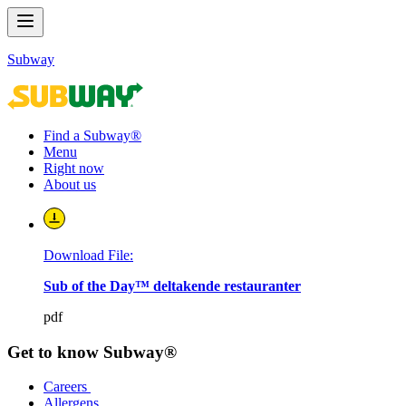
Subway
Find a Subway®
Menu
Right now
About us
Download File:
Sub of the Day™ deltakende restauranter​​​​‌ ‍ ​‍​‍‌‍ ‌ ​‍‌‍‍‌‌‍‌ ‌‍‍‌‌‍ ‍​‍​‍​ ‍‍​‍​‍‌ ​ ‌‍​‌‌‍ ‍‌‍‍‌‌ ‌​‌ ‍‌​‍ ‍‌‍‍‌‌‍ ​‍​‍​‍ ​​‍​‍‌‍‍​‌ ​‍‌‍‌‌‌‍‌‍​‍​‍​ ‍‍​‍​‍‌‍‍​‌ ‌​‌ ‌​‌ ​​‌ ​ ​ ‍‍​‍ ​‍ ‌‍ ‍‌‍ ‌ ​‍‌‍‌​‌‍‍‌‌‍​ ​‍ ‌‌‍​‍‌‍‍‌‌ ‌​‌‍‌‌‌ ​ ​‍ ‌‌‍‌ ‌ ​‍‌‍ ‌ ‌‌‌ ​​​‍ ‌‌ ​ ‌ ‌​‌ ‌‌‌‍‌​‌‍‍‌‌‍ ​‍ ‍‌ ‌‍‌‍‌‌‌ ​‍‌‍​ ‌‍‌‌‌‍ ​​‍ ‍‌‍​‌‌ ​​‌ ​​​‍ ‌‍‍‌‌‍ ‍‌ ‌​‌‍‌‌‌‍ ‍‌ ‌​​‍ ‌‍‌‌‌‍‌​‌‍‍‌‌ ‌​​‍ ‌‍ ‌‌‍ ‌‍‌​‌‍‌‌​ ‌‌ ​​‌ ​‍‌‍‌‌‌ ​ ‌‍‌‌‌‍ ‍‌ ‌​‌‍​‌‌ ‌​‌‍‍‌‌‍ ‌‍ ‍​ ‍ ‌‍‍‌‌‍‌​​ ‌‌‍‌‍‌‍‌​​ ​‍‌‍‌​‌‍‌​‌‍‌‍‌‍‌‍​ ‍​​‍ ‌‌‍​ ‌‍​‍​ ‌‍​ ‌‍​‍ ‌​ ‌​​ ‍​‌‍‌‌​ ​ ​‍ ‌​ ‍‌​ ‍‌​ ‌​​ ​‌​‍ ‌‌‍​‍​ ‌‍​ ​​​ ‍​​ ​ ​ ‌ ‌‍‌​​ ‍​​ ‍​‌‍​‌‌‍‌​‌‍​ ​ ‍ ‌ ‌​‌ ‍‌‌ ​​‌‍‌‌​ ‌‌‍‌​‌‍ ‌ ‌ ‌‍ ‍‌‍ ​‌‍ ‌‍​‌‌‍‌​‌‍​‌‌‍​‍‌‍ ​‌‍‌‌‌​​‌‌ ​ ‌ ​ ‌‍‌‌‌ ‌​​ ‍ ‌ ​​‌‍​‌‌ ‌​‌‍‍​​ ‌‌‍ ​‌‍​‌‌‍​‍‌‍‌‌‌‍ ​​ ‌‍​‍‌‍​‌‌ ​ ‌‍‌‌‌‌‌‌‌ ​‍‌‍ ​​ ‌‌‍‍​‌ ‌​‌ ‌​‌ ​​‌ ​ ​‍‌‌​ ​ ‌​​‌​‍‌‌​ ​‍‌​‌‍​‍‌‌​ ​‍‌​‌‍‌‍ ‍‌‍ ‌ ​‍‌‍‌​‌‍‍‌‌‍​ ​‍ ‌‌‍​‍‌‍‍‌‌ ‌​‌‍‌‌‌ ​ ​‍ ‌‌‍‌ ‌ ​‍‌‍ ‌ ‌‌‌ ​​​‍ ‌‌ ​ ‌ ‌​‌ ‌‌‌‍‌​‌‍‍‌‌‍ ​‍ ‍‌ ‌‍‌‍‌‌‌ ​‍‌‍​ ‌‍‌‌‌‍ ​​‍ ‍‌‍​‌‌ ​​‌ ​​​‍‌‍‌‍‍‌‌‍‌​​ ‌‌‍‌‍‌‍‌​​ ​‍‌‍‌​‌‍‌​‌‍‌‍‌‍‌‍​ ‍​​‍ ‌‌‍​ ‌‍​‍​ ‌‍​ ‌‍​‍ ‌​ ‌​​ ‍​‌‍‌‌​ ​ ​‍ ‌​ ‍‌​ ‍‌​ ‌​​ ​‌​‍ ‌‌‍​‍​ ‌‍​ ​​​ ‍​​ ​ ​ ‌ ‌‍‌​​ ‍​​ ‍​‌‍​‌‌‍‌​‌‍​ ​‍‌‍‌ ‌​‌ ‍‌‌ ​​‌‍‌‌​ ‌‌‍‌​‌‍ ‌ ‌ ‌‍ ‍‌‍ ​‌‍ ‌‍​‌‌‍‌​‌‍​‌‌‍​‍‌‍ ​‌‍‌‌‌​​‌‌ ​ ‌ ​ ‌‍‌‌‌ ‌​​‍‌‍‌ ​​‌‍​‌‌ ‌​‌‍‍​​ ‌‌‍ ​‌‍​‌‌‍​‍‌‍‌‌‌‍ ​​‍‌‍‌ ​​‌‍‌‌‌ ​‍‌ ​ ‌ ​​‌‍‌‌‌‍​ ‌ ‌​‌‍‍‌‌ ‌‍‌‍‌‌​ ‌‌ ​​‌ ‌‌‌‍​‍‌‍ ​‌‍‍‌‌ ​ ‌‍‍​‌‍‌‌‌‍‌​​‍​‍‌ ‌
pdf
Get to know Subway®​​​​‌ ‍ ​‍​‍‌‍ ‌ ​‍‌‍‍‌‌‍‌ ‌‍‍‌‌‍ ‍​‍​‍​ ‍‍​‍​‍‌ ​ ‌‍​‌‌‍ ‍‌‍‍‌‌ ‌​‌ ‍‌​‍ ‍‌‍‍‌‌‍ ​‍​‍​‍ ​​‍​‍‌‍‍​‌ ​‍‌‍‌‌‌‍‌‍​‍​‍​ ‍‍​‍​‍‌‍‍​‌ ‌​‌ ‌​‌ ​​‌ ​ ​ ‍‍​‍ ​‍ ‌‍ ‍‌‍ ‌ ​‍‌‍‌​‌‍‍‌‌‍​ ​‍ ‌‌‍​‍‌‍‍‌‌ ‌​‌‍‌‌‌ ​ ​‍ ‌‌‍‌ ‌ ​‍‌‍ ‌ ‌‌‌ ​​​‍ ‌‌ ​ ‌ ‌​‌ ‌‌‌‍‌​‌‍‍‌‌‍ ​‍ ‍‌ ‌‍‌‍‌‌‌ ​‍‌‍​ ‌‍‌‌‌‍ ​​‍ ‍‌‍​‌‌ ​​‌ ​​​‍ ‌‍‍‌‌‍ ‍‌ ‌​‌‍‌‌‌‍ ‍‌ ‌​​‍ ‌‍‌‌‌‍‌​‌‍‍‌‌ ‌​​‍ ‌‍ ‌‌‍ ‌‍‌​‌‍‌‌​ ‌‌ ​​‌ ​‍‌‍‌‌‌ ​ ‌‍‌‌‌‍ ‍‌ ‌​‌‍​‌‌ ‌​‌‍‍‌‌‍ ‌‍ ‍​ ‍ ‌‍‍‌‌‍‌​​ ‌​ ‌‌‌‍‌‍​ ‌‌‌‍‌‍​ ​‍​ ​ ‌‍​ ​ ​‌​‍ ‌​ ​‍‌‍​ ​ ‌​​ ​​​‍ ‌​ ‌​​ ‌‌‌‍‌​​ ‍​​‍ ‌‌‍​‌‌‍​‌​ ‍​‌‍​‍​‍ ‌​ ‌‍‌‍​‌​ ‍‌‌‍​‌​ ‍​​ ‍‌‌‍‌‍​ ‌​‌‍​‌​ ‌‌​ ​‍‌‍‌‍​ ‍ ‌ ‌​‌ ‍‌‌ ​​‌‍‌‌​ ‌‌ ‌ ‌‍‌‌‌‍​‍‌ ​ ‌‍‍‌‌ ‌​‌‍‌‌‌​‌‍‌‍ ‌‍ ‌ ‌​‌‍‌‌‌ ​‍​ ‍ ‌ ​​‌‍​‌‌ ‌​‌‍‍​​ ‌‌ ‌​‌‍‍‌‌ ‌​‌‍ ​‌‍‌‌​‍‌‌​ ‌‌‌​​‍‌‌ ‌‍‍ ‌‍‌‌‌ ‍‌​‍‌‌​ ​ ‌​‌​​‍‌‌​ ​ ‌​‌​​‍‌‌​ ​‍​ ​‍‌‍‌‌‌‍ ‍​‍‌‌​ ​‍​ ​‍​‍‌‌​ ‌‌‌​‌​​‍ ‍‌ ‌‍‌‍​‌‌‍ ​‌ ‌‌‌‍‌‌​ ‌‍​‍‌‍​‌‌ ​ ‌‍‌‌‌‌‌‌‌ ​‍‌‍ ​​ ‌‌‍‍​‌ ‌​‌ ‌​‌ ​​‌ ​ ​‍‌‌​ ​ ‌​​‌​‍‌‌​ ​‍‌​‌‍​‍‌‌​ ​‍‌​‌‍‌‍ ‍‌‍ ‌ ​‍‌‍‌​‌‍‍‌‌‍​ ​‍ ‌‌‍​‍‌‍‍‌‌ ‌​‌‍‌‌‌ ​ ​‍ ‌‌‍‌ ‌ ​‍‌‍ ‌ ‌‌‌ ​​​‍ ‌‌ ​ ‌ ‌​‌ ‌‌‌‍‌​‌‍‍‌‌‍ ​‍ ‍‌ ‌‍‌‍‌‌‌ ​‍‌‍​ ‌‍‌‌‌‍ ​​‍ ‍‌‍​‌‌ ​​‌ ​​​‍‌‍‌‍‍‌‌‍‌​​ ‌​ ‌‌‌‍‌‍​ ‌‌‌‍‌‍​ ​‍​ ​ ‌‍​ ​ ​‌​‍ ‌​ ​‍‌‍​ ​ ‌​​ ​​​‍ ‌​ ‌​​ ‌‌‌‍‌​​ ‍​​‍ ‌‌‍​‌‌‍​‌​ ‍​‌‍​‍​‍ ‌​ ‌‍‌‍​‌​ ‍‌‌‍​‌​ ‍​​ ‍‌‌‍‌‍​ ‌​‌‍​‌​ ‌‌​ ​‍‌‍‌‍​‍‌‍‌ ‌​‌ ‍‌‌ ​​‌‍‌‌​ ‌‌ ‌ ‌‍‌‌‌‍​‍‌ ​ ‌‍‍‌‌ ‌​‌‍‌‌‌​‌‍‌‍ ‌‍ ‌ ‌​‌‍‌‌‌ ​‍​‍‌‍‌ ​​‌‍​‌‌ ‌​‌‍‍​​ ‌‌ ‌​‌‍‍‌‌ ‌​‌‍ ​‌‍‌‌​‍‌‌​ ‌‌‌​​‍‌‌ ‌‍‍ ‌‍‌‌‌ ‍‌​‍‌‌​ ​ ‌​‌​​‍‌‌​ ​ ‌​‌​​‍‌‌​ ​‍​ ​‍‌‍‌‌‌‍ ‍​‍‌‌​ ​‍​ ​‍​‍‌‌​ ‌‌‌​‌​​‍ ‍‌ ‌‍‌‍​‌‌‍ ​‌ ‌‌‌‍‌‌​‍‌‍‌ ​​‌‍‌‌‌ ​‍‌ ​ ‌ ​​‌‍‌‌‌‍​ ‌ ‌​‌‍‍‌‌ ‌‍‌‍‌‌​ ‌‌ ​​‌ ‌‌‌‍​‍‌‍ ​‌‍‍‌‌ ​ ‌‍‍​‌‍‌‌‌‍‌​​‍​‍‌ ‌
Careers ​​​​‌ ‍ ​‍​‍‌‍ ‌ ​‍‌‍‍‌‌‍‌ ‌‍‍‌‌‍ ‍​‍​‍​ ‍‍​‍​‍‌ ​ ‌‍​‌‌‍ ‍‌‍‍‌‌ ‌​‌ ‍‌​‍ ‍‌‍‍‌‌‍ ​‍​‍​‍ ​​‍​‍‌‍‍​‌ ​‍‌‍‌‌‌‍‌‍​‍​‍​ ‍‍​‍​‍‌‍‍​‌ ‌​‌ ‌​‌ ​​‌ ​ ​ ‍‍​‍ ​‍ ‌‍ ‍‌‍ ‌ ​‍‌‍‌​‌‍‍‌‌‍​ ​‍ ‌‌‍​‍‌‍‍‌‌ ‌​‌‍‌‌‌ ​ ​‍ ‌‌‍‌ ‌ ​‍‌‍ ‌ ‌‌‌ ​​​‍ ‌‌ ​ ‌ ‌​‌ ‌‌‌‍‌​‌‍‍‌‌‍ ​‍ ‍‌ ‌‍‌‍‌‌‌ ​‍‌‍​ ‌‍‌‌‌‍ ​​‍ ‍‌‍​‌‌ ​​‌ ​​​‍ ‌‍‍‌‌‍ ‍‌ ‌​‌‍‌‌‌‍ ‍‌ ‌​​‍ ‌‍‌‌‌‍‌​‌‍‍‌‌ ‌​​‍ ‌‍ ‌‌‍ ‌‍‌​‌‍‌‌​ ‌‌ ​​‌ ​‍‌‍‌‌‌ ​ ‌‍‌‌‌‍ ‍‌ ‌​‌‍​‌‌ ‌​‌‍‍‌‌‍ ‌‍ ‍​ ‍ ‌‍‍‌‌‍‌​​ ‌‌‍‌​​ ‍​​ ​​‌‍‌​​ ​‌‌‍‌‍‌‍​‌​ ‌ ​‍ ‌‌‍​‌​ ​‍​ ‍​​ ‍‌​‍ ‌​ ‌​‌‍‌‌​ ​ ​ ​‌​‍ ‌‌‍​‍​ ​‌‌‍‌​​ ‌‍​‍ ‌​ ‌‍​ ‌​​ ‌‍​ ​‍​ ‌‍​ ‌‌​ ‍​​ ‌ ​ ‌‌​ ​‍​ ‌‍​ ‌‌​ ‍ ‌ ‌​‌ ‍‌‌ ​​‌‍‌‌​ ‌‌ ‌ ‌‍‌‌‌‍​‍‌ ​ ‌‍‍‌‌ ‌​‌‍‌‌‌​ ‍‌‍​‌‌ ‌‍‌‍‍‌‌‍‌ ‌‍​‌‌ ‌​‌‍‍‌‌‍ ‌‍ ‍‌​‍‌‌ ‌​‌‍‌‌‌‍ ‌​ ‍ ‌ ​​‌‍​‌‌ ‌​‌‍‍​​ ‌‌‍ ​‌‍​‌‌‍​‍‌‍‌‌‌‍ ​​‍‌‌​ ‌‌‌​​‍‌‌ ‌‍‍ ‌‍‌‌‌ ‍‌​‍‌‌​ ​ ‌​‌​​‍‌‌​ ​ ‌​‌​​‍‌‌​ ​‍​ ​‍‌‍‌‌‌‍ ‍​‍‌‌​ ​‍​ ​‍​‍‌‌​ ‌‌‌​‌​​‍ ‍‌ ‌‍‌‍​‌‌‍ ​‌ ‌‌‌‍‌‌​ ‌‍​‍‌‍​‌‌ ​ ‌‍‌‌‌‌‌‌‌ ​‍‌‍ ​​ ‌‌‍‍​‌ ‌​‌ ‌​‌ ​​‌ ​ ​‍‌‌​ ​ ‌​​‌​‍‌‌​ ​‍‌​‌‍​‍‌‌​ ​‍‌​‌‍‌‍ ‍‌‍ ‌ ​‍‌‍‌​‌‍‍‌‌‍​ ​‍ ‌‌‍​‍‌‍‍‌‌ ‌​‌‍‌‌‌ ​ ​‍ ‌‌‍‌ ‌ ​‍‌‍ ‌ ‌‌‌ ​​​‍ ‌‌ ​ ‌ ‌​‌ ‌‌‌‍‌​‌‍‍‌‌‍ ​‍ ‍‌ ‌‍‌‍‌‌‌ ​‍‌‍​ ‌‍‌‌‌‍ ​​‍ ‍‌‍​‌‌ ​​‌ ​​​‍‌‍‌‍‍‌‌‍‌​​ ‌‌‍‌​​ ‍​​ ​​‌‍‌​​ ​‌‌‍‌‍‌‍​‌​ ‌ ​‍ ‌‌‍​‌​ ​‍​ ‍​​ ‍‌​‍ ‌​ ‌​‌‍‌‌​ ​ ​ ​‌​‍ ‌‌‍​‍​ ​‌‌‍‌​​ ‌‍​‍ ‌​ ‌‍​ ‌​​ ‌‍​ ​‍​ ‌‍​ ‌‌​ ‍​​ ‌ ​ ‌‌​ ​‍​ ‌‍​ ‌‌​‍‌‍‌ ‌​‌ ‍‌‌ ​​‌‍‌‌​ ‌‌ ‌ ‌‍‌‌‌‍​‍‌ ​ ‌‍‍‌‌ ‌​‌‍‌‌‌​ ‍‌‍​‌‌ ‌‍‌‍‍‌‌‍‌ ‌‍​‌‌ ‌​‌‍‍‌‌‍ ‌‍ ‍‌​‍‌‌ ‌​‌‍‌‌‌‍ ‌​‍‌‍‌ ​​‌‍​‌‌ ‌​‌‍‍​​ ‌‌‍ ​‌‍​‌‌‍​‍‌‍‌‌‌‍ ​​‍‌‌​ ‌‌‌​​‍‌‌ ‌‍‍ ‌‍‌‌‌ ‍‌​‍‌‌​ ​ ‌​‌​​‍‌‌​ ​ ‌​‌​​‍‌‌​ ​‍​ ​‍‌‍‌‌‌‍ ‍​‍‌‌​ ​‍​ ​‍​‍‌‌​ ‌‌‌​‌​​‍ ‍‌ ‌‍‌‍​‌‌‍ ​‌ ‌‌‌‍‌‌​‍‌‍‌ ​​‌‍‌‌‌ ​‍‌ ​ ‌ ​​‌‍‌‌‌‍​ ‌ ‌​‌‍‍‌‌ ‌‍‌‍‌‌​ ‌‌ ​​‌ ‌‌‌‍​‍‌‍ ​‌‍‍‌‌ ​ ‌‍‍​‌‍‌‌‌‍‌​​‍​‍‌ ‌
Allergens​​​​‌ ‍ ​‍​‍‌‍ ‌ ​‍‌‍‍‌‌‍‌ ‌‍‍‌‌‍ ‍​‍​‍​ ‍‍​‍​‍‌ ​ ‌‍​‌‌‍ ‍‌‍‍‌‌ ‌​‌ ‍‌​‍ ‍‌‍‍‌‌‍ ​‍​‍​‍ ​​‍​‍‌‍‍​‌ ​‍‌‍‌‌‌‍‌‍​‍​‍​ ‍‍​‍​‍‌‍‍​‌ ‌​‌ ‌​‌ ​​‌ ​ ​ ‍‍​‍ ​‍ ‌‍ ‍‌‍ ‌ ​‍‌‍‌​‌‍‍‌‌‍​ ​‍ ‌‌‍​‍‌‍‍‌‌ ‌​‌‍‌‌‌ ​ ​‍ ‌‌‍‌ ‌ ​‍‌‍ ‌ ‌‌‌ ​​​‍ ‌‌ ​ ‌ ‌​‌ ‌‌‌‍‌​‌‍‍‌‌‍ ​‍ ‍‌ ‌‍‌‍‌‌‌ ​‍‌‍​ ‌‍‌‌‌‍ ​​‍ ‍‌‍​‌‌ ​​‌ ​​​‍ ‌‍‍‌‌‍ ‍‌ ‌​‌‍‌‌‌‍ ‍‌ ‌​​‍ ‌‍‌‌‌‍‌​‌‍‍‌‌ ‌​​‍ ‌‍ ‌‌‍ ‌‍‌​‌‍‌‌​ ‌‌ ​​‌ ​‍‌‍‌‌‌ ​ ‌‍‌‌‌‍ ‍‌ ‌​‌‍​‌‌ ‌​‌‍‍‌‌‍ ‌‍ ‍​ ‍ ‌‍‍‌‌‍‌​​ ‌​ ‌​​ ‍​​ ‌ ‌‍​‍​ ‌​​ ​‌​ ​​‌‍‌​​‍ ‌‌‍‌​​ ‍​‌‍​‍‌‍​‍​‍ ‌​ ‌​‌‍‌‍​ ​​​ ‌​​‍ ‌‌‍​‍​ ‌ ​ ‌ ​ ​ ​‍ ‌​ ‌‍​ ‍‌‌‍‌‍​ ‌​​ ‍​‌‍​ ​ ​‌‌‍‌‍‌‍​ ‌‍‌‍​ ‌‍​ ‌‌​ ‍ ‌ ‌​‌ ‍‌‌ ​​‌‍‌‌​ ‌‌ ‌ ‌‍‌‌‌‍​‍‌ ​ ‌‍‍‌‌ ‌​‌‍‌‌‌​ ‍‌‍​‌‌ ‌‍‌‍‍‌‌‍‌ ‌‍​‌‌ ‌​‌‍‍‌‌‍ ‌‍ ‍‌​‍‌‌ ‌​‌‍‌‌‌‍ ‌​ ‍ ‌ ​​‌‍​‌‌ ‌​‌‍‍​​ ‌‌‍ ​‌‍​‌‌‍​‍‌‍‌‌‌‍ ​​‍‌‌​ ‌‌‌​​‍‌‌ ‌‍‍ ‌‍‌‌‌ ‍‌​‍‌‌​ ​ ‌​‌​​‍‌‌​ ​ ‌​‌​​‍‌‌​ ​‍​ ​‍‌‍‌‌‌‍ ‍​‍‌‌​ ​‍​ ​‍​‍‌‌​ ‌‌‌​‌​​‍ ‍‌ ‌‍‌‍​‌‌‍ ​‌ ‌‌‌‍‌‌​ ‌‍​‍‌‍​‌‌ ​ ‌‍‌‌‌‌‌‌‌ ​‍‌‍ ​​ ‌‌‍‍​‌ ‌​‌ ‌​‌ ​​‌ ​ ​‍‌‌​ ​ ‌​​‌​‍‌‌​ ​‍‌​‌‍​‍‌‌​ ​‍‌​‌‍‌‍ ‍‌‍ ‌ ​‍‌‍‌​‌‍‍‌‌‍​ ​‍ ‌‌‍​‍‌‍‍‌‌ ‌​‌‍‌‌‌ ​ ​‍ ‌‌‍‌ ‌ ​‍‌‍ ‌ ‌‌‌ ​​​‍ ‌‌ ​ ‌ ‌​‌ ‌‌‌‍‌​‌‍‍‌‌‍ ​‍ ‍‌ ‌‍‌‍‌‌‌ ​‍‌‍​ ‌‍‌‌‌‍ ​​‍ ‍‌‍​‌‌ ​​‌ ​​​‍‌‍‌‍‍‌‌‍‌​​ ‌​ ‌​​ ‍​​ ‌ ‌‍​‍​ ‌​​ ​‌​ ​​‌‍‌​​‍ ‌‌‍‌​​ ‍​‌‍​‍‌‍​‍​‍ ‌​ ‌​‌‍‌‍​ ​​​ ‌​​‍ ‌‌‍​‍​ ‌ ​ ‌ ​ ​ ​‍ ‌​ ‌‍​ ‍‌‌‍‌‍​ ‌​​ ‍​‌‍​ ​ ​‌‌‍‌‍‌‍​ ‌‍‌‍​ ‌‍​ ‌‌​‍‌‍‌ ‌​‌ ‍‌‌ ​​‌‍‌‌​ ‌‌ ‌ ‌‍‌‌‌‍​‍‌ ​ ‌‍‍‌‌ ‌​‌‍‌‌‌​ ‍‌‍​‌‌ ‌‍‌‍‍‌‌‍‌ ‌‍​‌‌ ‌​‌‍‍‌‌‍ ‌‍ ‍‌​‍‌‌ ‌​‌‍‌‌‌‍ ‌​‍‌‍‌ ​​‌‍​‌‌ ‌​‌‍‍​​ ‌‌‍ ​‌‍​‌‌‍​‍‌‍‌‌‌‍ ​​‍‌‌​ ‌‌‌​​‍‌‌ ‌‍‍ ‌‍‌‌‌ ‍‌​‍‌‌​ ​ ‌​‌​​‍‌‌​ ​ ‌​‌​​‍‌‌​ ​‍​ ​‍‌‍‌‌‌‍ ‍​‍‌‌​ ​‍​ ​‍​‍‌‌​ ‌‌‌​‌​​‍ ‍‌ ‌‍‌‍​‌‌‍ ​‌ ‌‌‌‍‌‌​‍‌‍‌ ​​‌‍‌‌‌ ​‍‌ ​ ‌ ​​‌‍‌‌‌‍​ ‌ ‌​‌‍‍‌‌ ‌‍‌‍‌‌​ ‌‌ ​​‌ ‌‌‌‍​‍‌‍ ​‌‍‍‌‌ ​ ‌‍‍​‌‍‌‌‌‍‌​​‍​‍‌ ‌