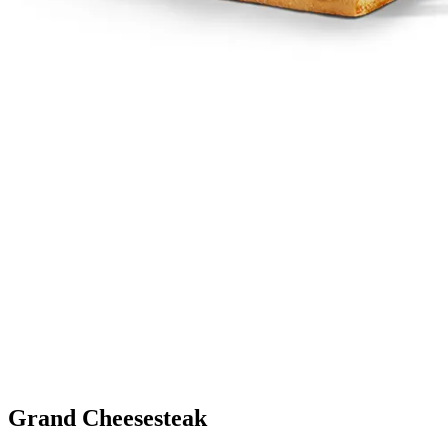
Grand Cheesesteak​​​​‌ ‍ ​‍​‍‌‍ ‌ ​‍‌‍‍‌‌‍‌ ‌‍‍‌‌‍ ‍​‍​‍​ ‍‍​‍​‍‌ ​ ‌‍​‌‌‍ ‍‌‍‍‌‌ ‌​‌ ‍‌​‍ ‍‌‍‍‌‌‍ ​‍​‍​‍ ​​‍​‍‌‍‍​‌ ​‍‌‍‌‌‌‍‌‍​‍​‍​ ‍‍​‍​‍‌‍‍​‌ ‌​‌ ‌​‌ ​​‌ ​ ​ ‍‍​‍ ​‍ ‌‍ ‍‌‍ ‌ ​‍‌‍‌​‌‍‍‌‌‍​ ​‍ ‌‌‍​‍‌‍‍‌‌ ‌​‌‍‌‌‌ ​ ​‍ ‌‌‍‌ ‌ ​‍‌‍ ‌ ‌‌‌ ​​​‍ ‌‌ ​ ‌ ‌​‌ ‌‌‌‍‌​‌‍‍‌‌‍ ​‍ ‍‌ ‌‍‌‍‌‌‌ ​‍‌‍​ ‌‍‌‌‌‍ ​​‍ ‍‌‍​‌‌ ​​‌ ​​​‍ ‌‍‍‌‌‍ ‍‌ ‌​‌‍‌‌‌‍ ‍‌ ‌​​‍ ‌‍‌‌‌‍‌​‌‍‍‌‌ ‌​​‍ ‌‍ ‌‌‍ ‌‍‌​‌‍‌‌​ ‌‌ ​​‌ ​‍‌‍‌‌‌ ​ ‌‍‌‌‌‍ ‍‌ ‌​‌‍​‌‌ ‌​‌‍‍‌‌‍ ‌‍ ‍​ ‍ ‌‍‍‌‌‍‌​​ ‌​ ‌ ‌‍‌‌​ ‌ ‌‍‌​​ ‍‌​ ​‌‌‍‌‌​ ‌‌​‍ ‌‌‍​‌​ ‌‌​ ​​‌‍​ ​‍ ‌​ ‌​‌‍​‍​ ‌‍​ ‍​​‍ ‌‌‍​‌‌‍‌‍‌‍‌‍​ ‌​​‍ ‌​ ‌‌‌‍​‍​ ‌ ​ ‍​‌‍​‌‌‍‌‍‌‍‌‌‌‍‌‌​ ‌ ‌‍​‌‌‍​ ‌‍‌‍​ ‍ ‌ ‌​‌ ‍‌‌ ​​‌‍‌‌​ ‌‌ ​​‌ ​‍‌‍ ‌‍‌​‌ ‌‌‌‍​ ‌ ‌​​ ‍ ‌ ​​‌‍​‌‌ ‌​‌‍‍​​ ‌‌‍ ‍‌‍​‌‌‍ ‌‌‍‌‌​‍‌‌​ ‌‌‌​​‍‌‌ ‌‍‍ ‌‍‌‌‌ ‍‌​‍‌‌​ ​ ‌​‌​​‍‌‌​ ​ ‌​‌​​‍‌‌​ ​‍​ ​‍‌‍‌‌‌‍ ‍​‍‌‌​ ​‍​ ​‍​‍‌‌​ ‌‌‌​‌​​‍ ‍‌ ‌‍‌‍​‌‌‍ ​‌ ‌‌‌‍‌‌​ ‌‍​‍‌‍​‌‌ ​ ‌‍‌‌‌‌‌‌‌ ​‍‌‍ ​​ ‌‌‍‍​‌ ‌​‌ ‌​‌ ​​‌ ​ ​‍‌‌​ ​ ‌​​‌​‍‌‌​ ​‍‌​‌‍​‍‌‌​ ​‍‌​‌‍‌‍ ‍‌‍ ‌ ​‍‌‍‌​‌‍‍‌‌‍​ ​‍ ‌‌‍​‍‌‍‍‌‌ ‌​‌‍‌‌‌ ​ ​‍ ‌‌‍‌ ‌ ​‍‌‍ ‌ ‌‌‌ ​​​‍ ‌‌ ​ ‌ ‌​‌ ‌‌‌‍‌​‌‍‍‌‌‍ ​‍ ‍‌ ‌‍‌‍‌‌‌ ​‍‌‍​ ‌‍‌‌‌‍ ​​‍ ‍‌‍​‌‌ ​​‌ ​​​‍‌‍‌‍‍‌‌‍‌​​ ‌​ ‌ ‌‍‌‌​ ‌ ‌‍‌​​ ‍‌​ ​‌‌‍‌‌​ ‌‌​‍ ‌‌‍​‌​ ‌‌​ ​​‌‍​ ​‍ ‌​ ‌​‌‍​‍​ ‌‍​ ‍​​‍ ‌‌‍​‌‌‍‌‍‌‍‌‍​ ‌​​‍ ‌​ ‌‌‌‍​‍​ ‌ ​ ‍​‌‍​‌‌‍‌‍‌‍‌‌‌‍‌‌​ ‌ ‌‍​‌‌‍​ ‌‍‌‍​‍‌‍‌ ‌​‌ ‍‌‌ ​​‌‍‌‌​ ‌‌ ​​‌ ​‍‌‍ ‌‍‌​‌ ‌‌‌‍​ ‌ ‌​​‍‌‍‌ ​​‌‍​‌‌ ‌​‌‍‍​​ ‌‌‍ ‍‌‍​‌‌‍ ‌‌‍‌‌​‍‌‌​ ‌‌‌​​‍‌‌ ‌‍‍ ‌‍‌‌‌ ‍‌​‍‌‌​ ​ ‌​‌​​‍‌‌​ ​ ‌​‌​​‍‌‌​ ​‍​ ​‍‌‍‌‌‌‍ ‍​‍‌‌​ ​‍​ ​‍​‍‌‌​ ‌‌‌​‌​​‍ ‍‌ ‌‍‌‍​‌‌‍ ​‌ ‌‌‌‍‌‌​‍‌‍‌ ​​‌‍‌‌‌ ​‍‌ ​ ‌ ​​‌‍‌‌‌‍​ ‌ ‌​‌‍‍‌‌ ‌‍‌‍‌‌​ ‌‌ ​​‌ ‌‌‌‍​‍‌‍ ​‌‍‍‌‌ ​ ‌‍‍​‌‍‌‌‌‍‌​​‍​‍‌ ‌