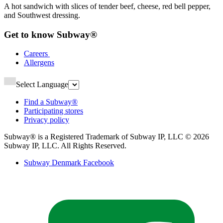
A hot sandwich with slices of tender beef, cheese, red bell pepper,
and Southwest dressing.​​​​‌ ‍ ​‍​‍‌‍ ‌ ​‍‌‍‍‌‌‍‌ ‌‍‍‌‌‍ ‍​‍​‍​ ‍‍​‍​‍‌ ​ ‌‍​‌‌‍ ‍‌‍‍‌‌ ‌​‌ ‍‌​‍ ‍‌‍‍‌‌‍ ​‍​‍​‍ ​​‍​‍‌‍‍​‌ ​‍‌‍‌‌‌‍‌‍​‍​‍​ ‍‍​‍​‍‌‍‍​‌ ‌​‌ ‌​‌ ​​‌ ​ ​ ‍‍​‍ ​‍ ‌‍ ‍‌‍ ‌ ​‍‌‍‌​‌‍‍‌‌‍​ ​‍ ‌‌‍​‍‌‍‍‌‌ ‌​‌‍‌‌‌ ​ ​‍ ‌‌‍‌ ‌ ​‍‌‍ ‌ ‌‌‌ ​​​‍ ‌‌ ​ ‌ ‌​‌ ‌‌‌‍‌​‌‍‍‌‌‍ ​‍ ‍‌ ‌‍‌‍‌‌‌ ​‍‌‍​ ‌‍‌‌‌‍ ​​‍ ‍‌‍​‌‌ ​​‌ ​​​‍ ‌‍‍‌‌‍ ‍‌ ‌​‌‍‌‌‌‍ ‍‌ ‌​​‍ ‌‍‌‌‌‍‌​‌‍‍‌‌ ‌​​‍ ‌‍ ‌‌‍ ‌‍‌​‌‍‌‌​ ‌‌ ​​‌ ​‍‌‍‌‌‌ ​ ‌‍‌‌‌‍ ‍‌ ‌​‌‍​‌‌ ‌​‌‍‍‌‌‍ ‌‍ ‍​ ‍ ‌‍‍‌‌‍‌​​ ‌​ ‌ ‌‍‌‌​ ‌ ‌‍‌​​ ‍‌​ ​‌‌‍‌‌​ ‌‌​‍ ‌‌‍​‌​ ‌‌​ ​​‌‍​ ​‍ ‌​ ‌​‌‍​‍​ ‌‍​ ‍​​‍ ‌‌‍​‌‌‍‌‍‌‍‌‍​ ‌​​‍ ‌​ ‌‌‌‍​‍​ ‌ ​ ‍​‌‍​‌‌‍‌‍‌‍‌‌‌‍‌‌​ ‌ ‌‍​‌‌‍​ ‌‍‌‍​ ‍ ‌ ‌​‌ ‍‌‌ ​​‌‍‌‌​ ‌‌ ​​‌ ​‍‌‍ ‌‍‌​‌ ‌‌‌‍​ ‌ ‌​​ ‍ ‌ ​​‌‍​‌‌ ‌​‌‍‍​​ ‌‌‍‌​‌‍‌‌‌ ​ ‌‍​ ‌ ​‍‌‍‍‌‌ ​​‌ ‌​‌‍‍‌‌‍ ‌‍ ‍​‍‌‌​ ‌‌‌​​‍‌‌ ‌‍‍ ‌‍‌‌‌ ‍‌​‍‌‌​ ​ ‌​‌​​‍‌‌​ ​ ‌​‌​​‍‌‌​ ​‍​ ​‍‌‍‌‌‌‍ ‍​‍‌‌​ ​‍​ ​‍​‍‌‌​ ‌‌‌​‌​​‍ ‍‌ ‌‍‌‍​‌‌‍ ​‌ ‌‌‌‍‌‌​‍ ‍‌ ‌‍‌‍​‌‌‍ ​‌ ‌‌‌‍‌‌​‍‌‌​ ‌‌‌​​‍‌‌ ‌‍‍ ‌‍‌‌‌ ‍‌​‍‌‌​ ​ ‌​‌​​‍‌‌​ ​ ‌​‌​​‍‌‌​ ​‍​ ​‍​ ​ ‌‍​‍​ ​ ​ ‌‌​ ​ ​ ‌‌‌‍‌‍‌‍‌‌​ ​ ​ ​‍​ ​‌​ ‌ ​‍‌‌​ ​‍​ ​‍​‍‌‌​ ‌‌‌​‌​​‍ ‍‌‍​ ‌‍‍​‌‍‍‌‌‍ ​‌‍‌​‌ ​‍‌‍‌‌‌‍ ‍​‍‌‌​ ‌‌‌​​‍‌‌ ‌‍‍ ‌‍‌‌‌ ‍‌​‍‌‌​ ​ ‌​‌​​‍‌‌​ ​ ‌​‌​​‍‌‌​ ​‍​ ​‍​ ​‌​ ‌‌‌‍‌‍‌‍‌‌​ ​‌‌‍​ ​ ​‌‌‍​‌‌‍​‍​ ‌‌‌‍​ ​ ‍‌​‍‌‌​ ​‍​ ​‍​‍‌‌​ ‌‌‌​‌​​‍ ‍‌ ‌​‌‍‌‌‌ ‍​‌ ‌​​ ‌‍​‍‌‍​‌‌ ​ ‌‍‌‌‌‌‌‌‌ ​‍‌‍ ​​ ‌‌‍‍​‌ ‌​‌ ‌​‌ ​​‌ ​ ​‍‌‌​ ​ ‌​​‌​‍‌‌​ ​‍‌​‌‍​‍‌‌​ ​‍‌​‌‍‌‍ ‍‌‍ ‌ ​‍‌‍‌​‌‍‍‌‌‍​ ​‍ ‌‌‍​‍‌‍‍‌‌ ‌​‌‍‌‌‌ ​ ​‍ ‌‌‍‌ ‌ ​‍‌‍ ‌ ‌‌‌ ​​​‍ ‌‌ ​ ‌ ‌​‌ ‌‌‌‍‌​‌‍‍‌‌‍ ​‍ ‍‌ ‌‍‌‍‌‌‌ ​‍‌‍​ ‌‍‌‌‌‍ ​​‍ ‍‌‍​‌‌ ​​‌ ​​​‍‌‍‌‍‍‌‌‍‌​​ ‌​ ‌ ‌‍‌‌​ ‌ ‌‍‌​​ ‍‌​ ​‌‌‍‌‌​ ‌‌​‍ ‌‌‍​‌​ ‌‌​ ​​‌‍​ ​‍ ‌​ ‌​‌‍​‍​ ‌‍​ ‍​​‍ ‌‌‍​‌‌‍‌‍‌‍‌‍​ ‌​​‍ ‌​ ‌‌‌‍​‍​ ‌ ​ ‍​‌‍​‌‌‍‌‍‌‍‌‌‌‍‌‌​ ‌ ‌‍​‌‌‍​ ‌‍‌‍​‍‌‍‌ ‌​‌ ‍‌‌ ​​‌‍‌‌​ ‌‌ ​​‌ ​‍‌‍ ‌‍‌​‌ ‌‌‌‍​ ‌ ‌​​‍‌‍‌ ​​‌‍​‌‌ ‌​‌‍‍​​ ‌‌‍‌​‌‍‌‌‌ ​ ‌‍​ ‌ ​‍‌‍‍‌‌ ​​‌ ‌​‌‍‍‌‌‍ ‌‍ ‍​‍‌‌​ ‌‌‌​​‍‌‌ ‌‍‍ ‌‍‌‌‌ ‍‌​‍‌‌​ ​ ‌​‌​​‍‌‌​ ​ ‌​‌​​‍‌‌​ ​‍​ ​‍‌‍‌‌‌‍ ‍​‍‌‌​ ​‍​ ​‍​‍‌‌​ ‌‌‌​‌​​‍ ‍‌ ‌‍‌‍​‌‌‍ ​‌ ‌‌‌‍‌‌​‍ ‍‌ ‌‍‌‍​‌‌‍ ​‌ ‌‌‌‍‌‌​‍‌‌​ ‌‌‌​​‍‌‌ ‌‍‍ ‌‍‌‌‌ ‍‌​‍‌‌​ ​ ‌​‌​​‍‌‌​ ​ ‌​‌​​‍‌‌​ ​‍​ ​‍​ ​ ‌‍​‍​ ​ ​ ‌‌​ ​ ​ ‌‌‌‍‌‍‌‍‌‌​ ​ ​ ​‍​ ​‌​ ‌ ​‍‌‌​ ​‍​ ​‍​‍‌‌​ ‌‌‌​‌​​‍ ‍‌‍​ ‌‍‍​‌‍‍‌‌‍ ​‌‍‌​‌ ​‍‌‍‌‌‌‍ ‍​‍‌‌​ ‌‌‌​​‍‌‌ ‌‍‍ ‌‍‌‌‌ ‍‌​‍‌‌​ ​ ‌​‌​​‍‌‌​ ​ ‌​‌​​‍‌‌​ ​‍​ ​‍​ ​‌​ ‌‌‌‍‌‍‌‍‌‌​ ​‌‌‍​ ​ ​‌‌‍​‌‌‍​‍​ ‌‌‌‍​ ​ ‍‌​‍‌‌​ ​‍​ ​‍​‍‌‌​ ‌‌‌​‌​​‍ ‍‌ ‌​‌‍‌‌‌ ‍​‌ ‌​​‍‌‍‌ ​​‌‍‌‌‌ ​‍‌ ​ ‌ ​​‌‍‌‌‌‍​ ‌ ‌​‌‍‍‌‌ ‌‍‌‍‌‌​ ‌‌ ​​‌ ‌‌‌‍​‍‌‍ ​‌‍‍‌‌ ​ ‌‍‍​‌‍‌‌‌‍‌​​‍​‍‌ ‌
Get to know Subway®​​​​‌ ‍ ​‍​‍‌‍ ‌ ​‍‌‍‍‌‌‍‌ ‌‍‍‌‌‍ ‍​‍​‍​ ‍‍​‍​‍‌ ​ ‌‍​‌‌‍ ‍‌‍‍‌‌ ‌​‌ ‍‌​‍ ‍‌‍‍‌‌‍ ​‍​‍​‍ ​​‍​‍‌‍‍​‌ ​‍‌‍‌‌‌‍‌‍​‍​‍​ ‍‍​‍​‍‌‍‍​‌ ‌​‌ ‌​‌ ​​‌ ​ ​ ‍‍​‍ ​‍ ‌‍ ‍‌‍ ‌ ​‍‌‍‌​‌‍‍‌‌‍​ ​‍ ‌‌‍​‍‌‍‍‌‌ ‌​‌‍‌‌‌ ​ ​‍ ‌‌‍‌ ‌ ​‍‌‍ ‌ ‌‌‌ ​​​‍ ‌‌ ​ ‌ ‌​‌ ‌‌‌‍‌​‌‍‍‌‌‍ ​‍ ‍‌ ‌‍‌‍‌‌‌ ​‍‌‍​ ‌‍‌‌‌‍ ​​‍ ‍‌‍​‌‌ ​​‌ ​​​‍ ‌‍‍‌‌‍ ‍‌ ‌​‌‍‌‌‌‍ ‍‌ ‌​​‍ ‌‍‌‌‌‍‌​‌‍‍‌‌ ‌​​‍ ‌‍ ‌‌‍ ‌‍‌​‌‍‌‌​ ‌‌ ​​‌ ​‍‌‍‌‌‌ ​ ‌‍‌‌‌‍ ‍‌ ‌​‌‍​‌‌ ‌​‌‍‍‌‌‍ ‌‍ ‍​ ‍ ‌‍‍‌‌‍‌​​ ‌​ ‌‌‌‍‌‍​ ‌‌‌‍‌‍​ ​‍​ ​ ‌‍​ ​ ​‌​‍ ‌​ ​‍‌‍​ ​ ‌​​ ​​​‍ ‌​ ‌​​ ‌‌‌‍‌​​ ‍​​‍ ‌‌‍​‌‌‍​‌​ ‍​‌‍​‍​‍ ‌​ ‌‍‌‍​‌​ ‍‌‌‍​‌​ ‍​​ ‍‌‌‍‌‍​ ‌​‌‍​‌​ ‌‌​ ​‍‌‍‌‍​ ‍ ‌ ‌​‌ ‍‌‌ ​​‌‍‌‌​ ‌‌ ‌ ‌‍‌‌‌‍​‍‌ ​ ‌‍‍‌‌ ‌​‌‍‌‌‌​‌‍‌‍ ‌‍ ‌ ‌​‌‍‌‌‌ ​‍​ ‍ ‌ ​​‌‍​‌‌ ‌​‌‍‍​​ ‌‌ ‌​‌‍‍‌‌ ‌​‌‍ ​‌‍‌‌​‍‌‌​ ‌‌‌​​‍‌‌ ‌‍‍ ‌‍‌‌‌ ‍‌​‍‌‌​ ​ ‌​‌​​‍‌‌​ ​ ‌​‌​​‍‌‌​ ​‍​ ​‍‌‍‌‌‌‍ ‍​‍‌‌​ ​‍​ ​‍​‍‌‌​ ‌‌‌​‌​​‍ ‍‌ ‌‍‌‍​‌‌‍ ​‌ ‌‌‌‍‌‌​ ‌‍​‍‌‍​‌‌ ​ ‌‍‌‌‌‌‌‌‌ ​‍‌‍ ​​ ‌‌‍‍​‌ ‌​‌ ‌​‌ ​​‌ ​ ​‍‌‌​ ​ ‌​​‌​‍‌‌​ ​‍‌​‌‍​‍‌‌​ ​‍‌​‌‍‌‍ ‍‌‍ ‌ ​‍‌‍‌​‌‍‍‌‌‍​ ​‍ ‌‌‍​‍‌‍‍‌‌ ‌​‌‍‌‌‌ ​ ​‍ ‌‌‍‌ ‌ ​‍‌‍ ‌ ‌‌‌ ​​​‍ ‌‌ ​ ‌ ‌​‌ ‌‌‌‍‌​‌‍‍‌‌‍ ​‍ ‍‌ ‌‍‌‍‌‌‌ ​‍‌‍​ ‌‍‌‌‌‍ ​​‍ ‍‌‍​‌‌ ​​‌ ​​​‍‌‍‌‍‍‌‌‍‌​​ ‌​ ‌‌‌‍‌‍​ ‌‌‌‍‌‍​ ​‍​ ​ ‌‍​ ​ ​‌​‍ ‌​ ​‍‌‍​ ​ ‌​​ ​​​‍ ‌​ ‌​​ ‌‌‌‍‌​​ ‍​​‍ ‌‌‍​‌‌‍​‌​ ‍​‌‍​‍​‍ ‌​ ‌‍‌‍​‌​ ‍‌‌‍​‌​ ‍​​ ‍‌‌‍‌‍​ ‌​‌‍​‌​ ‌‌​ ​‍‌‍‌‍​‍‌‍‌ ‌​‌ ‍‌‌ ​​‌‍‌‌​ ‌‌ ‌ ‌‍‌‌‌‍​‍‌ ​ ‌‍‍‌‌ ‌​‌‍‌‌‌​‌‍‌‍ ‌‍ ‌ ‌​‌‍‌‌‌ ​‍​‍‌‍‌ ​​‌‍​‌‌ ‌​‌‍‍​​ ‌‌ ‌​‌‍‍‌‌ ‌​‌‍ ​‌‍‌‌​‍‌‌​ ‌‌‌​​‍‌‌ ‌‍‍ ‌‍‌‌‌ ‍‌​‍‌‌​ ​ ‌​‌​​‍‌‌​ ​ ‌​‌​​‍‌‌​ ​‍​ ​‍‌‍‌‌‌‍ ‍​‍‌‌​ ​‍​ ​‍​‍‌‌​ ‌‌‌​‌​​‍ ‍‌ ‌‍‌‍​‌‌‍ ​‌ ‌‌‌‍‌‌​‍‌‍‌ ​​‌‍‌‌‌ ​‍‌ ​ ‌ ​​‌‍‌‌‌‍​ ‌ ‌​‌‍‍‌‌ ‌‍‌‍‌‌​ ‌‌ ​​‌ ‌‌‌‍​‍‌‍ ​‌‍‍‌‌ ​ ‌‍‍​‌‍‌‌‌‍‌​​‍​‍‌ ‌
Careers ​​​​‌ ‍ ​‍​‍‌‍ ‌ ​‍‌‍‍‌‌‍‌ ‌‍‍‌‌‍ ‍​‍​‍​ ‍‍​‍​‍‌ ​ ‌‍​‌‌‍ ‍‌‍‍‌‌ ‌​‌ ‍‌​‍ ‍‌‍‍‌‌‍ ​‍​‍​‍ ​​‍​‍‌‍‍​‌ ​‍‌‍‌‌‌‍‌‍​‍​‍​ ‍‍​‍​‍‌‍‍​‌ ‌​‌ ‌​‌ ​​‌ ​ ​ ‍‍​‍ ​‍ ‌‍ ‍‌‍ ‌ ​‍‌‍‌​‌‍‍‌‌‍​ ​‍ ‌‌‍​‍‌‍‍‌‌ ‌​‌‍‌‌‌ ​ ​‍ ‌‌‍‌ ‌ ​‍‌‍ ‌ ‌‌‌ ​​​‍ ‌‌ ​ ‌ ‌​‌ ‌‌‌‍‌​‌‍‍‌‌‍ ​‍ ‍‌ ‌‍‌‍‌‌‌ ​‍‌‍​ ‌‍‌‌‌‍ ​​‍ ‍‌‍​‌‌ ​​‌ ​​​‍ ‌‍‍‌‌‍ ‍‌ ‌​‌‍‌‌‌‍ ‍‌ ‌​​‍ ‌‍‌‌‌‍‌​‌‍‍‌‌ ‌​​‍ ‌‍ ‌‌‍ ‌‍‌​‌‍‌‌​ ‌‌ ​​‌ ​‍‌‍‌‌‌ ​ ‌‍‌‌‌‍ ‍‌ ‌​‌‍​‌‌ ‌​‌‍‍‌‌‍ ‌‍ ‍​ ‍ ‌‍‍‌‌‍‌​​ ‌‌‍‌​​ ‍​​ ​​‌‍‌​​ ​‌‌‍‌‍‌‍​‌​ ‌ ​‍ ‌‌‍​‌​ ​‍​ ‍​​ ‍‌​‍ ‌​ ‌​‌‍‌‌​ ​ ​ ​‌​‍ ‌‌‍​‍​ ​‌‌‍‌​​ ‌‍​‍ ‌​ ‌‍​ ‌​​ ‌‍​ ​‍​ ‌‍​ ‌‌​ ‍​​ ‌ ​ ‌‌​ ​‍​ ‌‍​ ‌‌​ ‍ ‌ ‌​‌ ‍‌‌ ​​‌‍‌‌​ ‌‌ ‌ ‌‍‌‌‌‍​‍‌ ​ ‌‍‍‌‌ ‌​‌‍‌‌‌​ ‍‌‍​‌‌ ‌‍‌‍‍‌‌‍‌ ‌‍​‌‌ ‌​‌‍‍‌‌‍ ‌‍ ‍‌​‍‌‌ ‌​‌‍‌‌‌‍ ‌​ ‍ ‌ ​​‌‍​‌‌ ‌​‌‍‍​​ ‌‌‍ ​‌‍​‌‌‍​‍‌‍‌‌‌‍ ​​‍‌‌​ ‌‌‌​​‍‌‌ ‌‍‍ ‌‍‌‌‌ ‍‌​‍‌‌​ ​ ‌​‌​​‍‌‌​ ​ ‌​‌​​‍‌‌​ ​‍​ ​‍‌‍‌‌‌‍ ‍​‍‌‌​ ​‍​ ​‍​‍‌‌​ ‌‌‌​‌​​‍ ‍‌ ‌‍‌‍​‌‌‍ ​‌ ‌‌‌‍‌‌​ ‌‍​‍‌‍​‌‌ ​ ‌‍‌‌‌‌‌‌‌ ​‍‌‍ ​​ ‌‌‍‍​‌ ‌​‌ ‌​‌ ​​‌ ​ ​‍‌‌​ ​ ‌​​‌​‍‌‌​ ​‍‌​‌‍​‍‌‌​ ​‍‌​‌‍‌‍ ‍‌‍ ‌ ​‍‌‍‌​‌‍‍‌‌‍​ ​‍ ‌‌‍​‍‌‍‍‌‌ ‌​‌‍‌‌‌ ​ ​‍ ‌‌‍‌ ‌ ​‍‌‍ ‌ ‌‌‌ ​​​‍ ‌‌ ​ ‌ ‌​‌ ‌‌‌‍‌​‌‍‍‌‌‍ ​‍ ‍‌ ‌‍‌‍‌‌‌ ​‍‌‍​ ‌‍‌‌‌‍ ​​‍ ‍‌‍​‌‌ ​​‌ ​​​‍‌‍‌‍‍‌‌‍‌​​ ‌‌‍‌​​ ‍​​ ​​‌‍‌​​ ​‌‌‍‌‍‌‍​‌​ ‌ ​‍ ‌‌‍​‌​ ​‍​ ‍​​ ‍‌​‍ ‌​ ‌​‌‍‌‌​ ​ ​ ​‌​‍ ‌‌‍​‍​ ​‌‌‍‌​​ ‌‍​‍ ‌​ ‌‍​ ‌​​ ‌‍​ ​‍​ ‌‍​ ‌‌​ ‍​​ ‌ ​ ‌‌​ ​‍​ ‌‍​ ‌‌​‍‌‍‌ ‌​‌ ‍‌‌ ​​‌‍‌‌​ ‌‌ ‌ ‌‍‌‌‌‍​‍‌ ​ ‌‍‍‌‌ ‌​‌‍‌‌‌​ ‍‌‍​‌‌ ‌‍‌‍‍‌‌‍‌ ‌‍​‌‌ ‌​‌‍‍‌‌‍ ‌‍ ‍‌​‍‌‌ ‌​‌‍‌‌‌‍ ‌​‍‌‍‌ ​​‌‍​‌‌ ‌​‌‍‍​​ ‌‌‍ ​‌‍​‌‌‍​‍‌‍‌‌‌‍ ​​‍‌‌​ ‌‌‌​​‍‌‌ ‌‍‍ ‌‍‌‌‌ ‍‌​‍‌‌​ ​ ‌​‌​​‍‌‌​ ​ ‌​‌​​‍‌‌​ ​‍​ ​‍‌‍‌‌‌‍ ‍​‍‌‌​ ​‍​ ​‍​‍‌‌​ ‌‌‌​‌​​‍ ‍‌ ‌‍‌‍​‌‌‍ ​‌ ‌‌‌‍‌‌​‍‌‍‌ ​​‌‍‌‌‌ ​‍‌ ​ ‌ ​​‌‍‌‌‌‍​ ‌ ‌​‌‍‍‌‌ ‌‍‌‍‌‌​ ‌‌ ​​‌ ‌‌‌‍​‍‌‍ ​‌‍‍‌‌ ​ ‌‍‍​‌‍‌‌‌‍‌​​‍​‍‌ ‌
Allergens​​​​‌ ‍ ​‍​‍‌‍ ‌ ​‍‌‍‍‌‌‍‌ ‌‍‍‌‌‍ ‍​‍​‍​ ‍‍​‍​‍‌ ​ ‌‍​‌‌‍ ‍‌‍‍‌‌ ‌​‌ ‍‌​‍ ‍‌‍‍‌‌‍ ​‍​‍​‍ ​​‍​‍‌‍‍​‌ ​‍‌‍‌‌‌‍‌‍​‍​‍​ ‍‍​‍​‍‌‍‍​‌ ‌​‌ ‌​‌ ​​‌ ​ ​ ‍‍​‍ ​‍ ‌‍ ‍‌‍ ‌ ​‍‌‍‌​‌‍‍‌‌‍​ ​‍ ‌‌‍​‍‌‍‍‌‌ ‌​‌‍‌‌‌ ​ ​‍ ‌‌‍‌ ‌ ​‍‌‍ ‌ ‌‌‌ ​​​‍ ‌‌ ​ ‌ ‌​‌ ‌‌‌‍‌​‌‍‍‌‌‍ ​‍ ‍‌ ‌‍‌‍‌‌‌ ​‍‌‍​ ‌‍‌‌‌‍ ​​‍ ‍‌‍​‌‌ ​​‌ ​​​‍ ‌‍‍‌‌‍ ‍‌ ‌​‌‍‌‌‌‍ ‍‌ ‌​​‍ ‌‍‌‌‌‍‌​‌‍‍‌‌ ‌​​‍ ‌‍ ‌‌‍ ‌‍‌​‌‍‌‌​ ‌‌ ​​‌ ​‍‌‍‌‌‌ ​ ‌‍‌‌‌‍ ‍‌ ‌​‌‍​‌‌ ‌​‌‍‍‌‌‍ ‌‍ ‍​ ‍ ‌‍‍‌‌‍‌​​ ‌​ ‌​​ ‍​​ ‌ ‌‍​‍​ ‌​​ ​‌​ ​​‌‍‌​​‍ ‌‌‍‌​​ ‍​‌‍​‍‌‍​‍​‍ ‌​ ‌​‌‍‌‍​ ​​​ ‌​​‍ ‌‌‍​‍​ ‌ ​ ‌ ​ ​ ​‍ ‌​ ‌‍​ ‍‌‌‍‌‍​ ‌​​ ‍​‌‍​ ​ ​‌‌‍‌‍‌‍​ ‌‍‌‍​ ‌‍​ ‌‌​ ‍ ‌ ‌​‌ ‍‌‌ ​​‌‍‌‌​ ‌‌ ‌ ‌‍‌‌‌‍​‍‌ ​ ‌‍‍‌‌ ‌​‌‍‌‌‌​ ‍‌‍​‌‌ ‌‍‌‍‍‌‌‍‌ ‌‍​‌‌ ‌​‌‍‍‌‌‍ ‌‍ ‍‌​‍‌‌ ‌​‌‍‌‌‌‍ ‌​ ‍ ‌ ​​‌‍​‌‌ ‌​‌‍‍​​ ‌‌‍ ​‌‍​‌‌‍​‍‌‍‌‌‌‍ ​​‍‌‌​ ‌‌‌​​‍‌‌ ‌‍‍ ‌‍‌‌‌ ‍‌​‍‌‌​ ​ ‌​‌​​‍‌‌​ ​ ‌​‌​​‍‌‌​ ​‍​ ​‍‌‍‌‌‌‍ ‍​‍‌‌​ ​‍​ ​‍​‍‌‌​ ‌‌‌​‌​​‍ ‍‌ ‌‍‌‍​‌‌‍ ​‌ ‌‌‌‍‌‌​ ‌‍​‍‌‍​‌‌ ​ ‌‍‌‌‌‌‌‌‌ ​‍‌‍ ​​ ‌‌‍‍​‌ ‌​‌ ‌​‌ ​​‌ ​ ​‍‌‌​ ​ ‌​​‌​‍‌‌​ ​‍‌​‌‍​‍‌‌​ ​‍‌​‌‍‌‍ ‍‌‍ ‌ ​‍‌‍‌​‌‍‍‌‌‍​ ​‍ ‌‌‍​‍‌‍‍‌‌ ‌​‌‍‌‌‌ ​ ​‍ ‌‌‍‌ ‌ ​‍‌‍ ‌ ‌‌‌ ​​​‍ ‌‌ ​ ‌ ‌​‌ ‌‌‌‍‌​‌‍‍‌‌‍ ​‍ ‍‌ ‌‍‌‍‌‌‌ ​‍‌‍​ ‌‍‌‌‌‍ ​​‍ ‍‌‍​‌‌ ​​‌ ​​​‍‌‍‌‍‍‌‌‍‌​​ ‌​ ‌​​ ‍​​ ‌ ‌‍​‍​ ‌​​ ​‌​ ​​‌‍‌​​‍ ‌‌‍‌​​ ‍​‌‍​‍‌‍​‍​‍ ‌​ ‌​‌‍‌‍​ ​​​ ‌​​‍ ‌‌‍​‍​ ‌ ​ ‌ ​ ​ ​‍ ‌​ ‌‍​ ‍‌‌‍‌‍​ ‌​​ ‍​‌‍​ ​ ​‌‌‍‌‍‌‍​ ‌‍‌‍​ ‌‍​ ‌‌​‍‌‍‌ ‌​‌ ‍‌‌ ​​‌‍‌‌​ ‌‌ ‌ ‌‍‌‌‌‍​‍‌ ​ ‌‍‍‌‌ ‌​‌‍‌‌‌​ ‍‌‍​‌‌ ‌‍‌‍‍‌‌‍‌ ‌‍​‌‌ ‌​‌‍‍‌‌‍ ‌‍ ‍‌​‍‌‌ ‌​‌‍‌‌‌‍ ‌​‍‌‍‌ ​​‌‍​‌‌ ‌​‌‍‍​​ ‌‌‍ ​‌‍​‌‌‍​‍‌‍‌‌‌‍ ​​‍‌‌​ ‌‌‌​​‍‌‌ ‌‍‍ ‌‍‌‌‌ ‍‌​‍‌‌​ ​ ‌​‌​​‍‌‌​ ​ ‌​‌​​‍‌‌​ ​‍​ ​‍‌‍‌‌‌‍ ‍​‍‌‌​ ​‍​ ​‍​‍‌‌​ ‌‌‌​‌​​‍ ‍‌ ‌‍‌‍​‌‌‍ ​‌ ‌‌‌‍‌‌​‍‌‍‌ ​​‌‍‌‌‌ ​‍‌ ​ ‌ ​​‌‍‌‌‌‍​ ‌ ‌​‌‍‍‌‌ ‌‍‌‍‌‌​ ‌‌ ​​‌ ‌‌‌‍​‍‌‍ ​‌‍‍‌‌ ​ ‌‍‍​‌‍‌‌‌‍‌​​‍​‍‌ ‌
Select Language
Find a Subway®​​​​‌ ‍ ​‍​‍‌‍ ‌ ​‍‌‍‍‌‌‍‌ ‌‍‍‌‌‍ ‍​‍​‍​ ‍‍​‍​‍‌ ​ ‌‍​‌‌‍ ‍‌‍‍‌‌ ‌​‌ ‍‌​‍ ‍‌‍‍‌‌‍ ​‍​‍​‍ ​​‍​‍‌‍‍​‌ ​‍‌‍‌‌‌‍‌‍​‍​‍​ ‍‍​‍​‍‌‍‍​‌ ‌​‌ ‌​‌ ​​‌ ​ ​ ‍‍​‍ ​‍ ‌‍ ‍‌‍ ‌ ​‍‌‍‌​‌‍‍‌‌‍​ ​‍ ‌‌‍​‍‌‍‍‌‌ ‌​‌‍‌‌‌ ​ ​‍ ‌‌‍‌ ‌ ​‍‌‍ ‌ ‌‌‌ ​​​‍ ‌‌ ​ ‌ ‌​‌ ‌‌‌‍‌​‌‍‍‌‌‍ ​‍ ‍‌ ‌‍‌‍‌‌‌ ​‍‌‍​ ‌‍‌‌‌‍ ​​‍ ‍‌‍​‌‌ ​​‌ ​​​‍ ‌‍‍‌‌‍ ‍‌ ‌​‌‍‌‌‌‍ ‍‌ ‌​​‍ ‌‍‌‌‌‍‌​‌‍‍‌‌ ‌​​‍ ‌‍ ‌‌‍ ‌‍‌​‌‍‌‌​ ‌‌ ​​‌ ​‍‌‍‌‌‌ ​ ‌‍‌‌‌‍ ‍‌ ‌​‌‍​‌‌ ‌​‌‍‍‌‌‍ ‌‍ ‍​ ‍ ‌‍‍‌‌‍‌​​ ‌‌‍​‍​ ​‌​ ‌​​ ‌‍​ ‌ ​ ‍​​ ‍​​ ​‍​‍ ‌​ ‌‍​ ‌‌​ ‌​‌‍‌‍​‍ ‌​ ‌​​ ‌‍​ ​‌​ ‌‍​‍ ‌​ ‍‌​ ‍‌​ ‌‌​ ‌‌​‍ ‌‌‍‌‍​ ‍​‌‍​‍‌‍‌​​ ‍‌​ ​‌‌‍​‍​ ‍​​ ‍​‌‍‌‌​ ​ ​ ‍​​ ‍ ‌ ‌​‌ ‍‌‌ ​​‌‍‌‌​ ‌‌ ‌ ‌‍‌‌‌‍​‍‌ ​ ‌‍‍‌‌ ‌​‌‍‌‌‌​ ‍‌‍​‌‌ ‌‍‌‍‍‌‌‍‌ ‌‍​‌‌ ‌​‌‍‍‌‌‍ ‌‍ ‍‌​‍‌‌ ‌​‌‍‌‌‌‍ ‌​ ‍ ‌ ​​‌‍​‌‌ ‌​‌‍‍​​ ‌‌‍ ​‌‍​‌‌‍​‍‌‍‌‌‌‍ ​​‍‌‌​ ‌‌‌​​‍‌‌ ‌‍‍ ‌‍‌‌‌ ‍‌​‍‌‌​ ​ ‌​‌​​‍‌‌​ ​ ‌​‌​​‍‌‌​ ​‍​ ​‍‌‍‌‌‌‍ ‍​‍‌‌​ ​‍​ ​‍​‍‌‌​ ‌‌‌​‌​​‍ ‍‌ ‌‍‌‍​‌‌‍ ​‌ ‌‌‌‍‌‌​ ‌‍​‍‌‍​‌‌ ​ ‌‍‌‌‌‌‌‌‌ ​‍‌‍ ​​ ‌‌‍‍​‌ ‌​‌ ‌​‌ ​​‌ ​ ​‍‌‌​ ​ ‌​​‌​‍‌‌​ ​‍‌​‌‍​‍‌‌​ ​‍‌​‌‍‌‍ ‍‌‍ ‌ ​‍‌‍‌​‌‍‍‌‌‍​ ​‍ ‌‌‍​‍‌‍‍‌‌ ‌​‌‍‌‌‌ ​ ​‍ ‌‌‍‌ ‌ ​‍‌‍ ‌ ‌‌‌ ​​​‍ ‌‌ ​ ‌ ‌​‌ ‌‌‌‍‌​‌‍‍‌‌‍ ​‍ ‍‌ ‌‍‌‍‌‌‌ ​‍‌‍​ ‌‍‌‌‌‍ ​​‍ ‍‌‍​‌‌ ​​‌ ​​​‍‌‍‌‍‍‌‌‍‌​​ ‌‌‍​‍​ ​‌​ ‌​​ ‌‍​ ‌ ​ ‍​​ ‍​​ ​‍​‍ ‌​ ‌‍​ ‌‌​ ‌​‌‍‌‍​‍ ‌​ ‌​​ ‌‍​ ​‌​ ‌‍​‍ ‌​ ‍‌​ ‍‌​ ‌‌​ ‌‌​‍ ‌‌‍‌‍​ ‍​‌‍​‍‌‍‌​​ ‍‌​ ​‌‌‍​‍​ ‍​​ ‍​‌‍‌‌​ ​ ​ ‍​​‍‌‍‌ ‌​‌ ‍‌‌ ​​‌‍‌‌​ ‌‌ ‌ ‌‍‌‌‌‍​‍‌ ​ ‌‍‍‌‌ ‌​‌‍‌‌‌​ ‍‌‍​‌‌ ‌‍‌‍‍‌‌‍‌ ‌‍​‌‌ ‌​‌‍‍‌‌‍ ‌‍ ‍‌​‍‌‌ ‌​‌‍‌‌‌‍ ‌​‍‌‍‌ ​​‌‍​‌‌ ‌​‌‍‍​​ ‌‌‍ ​‌‍​‌‌‍​‍‌‍‌‌‌‍ ​​‍‌‌​ ‌‌‌​​‍‌‌ ‌‍‍ ‌‍‌‌‌ ‍‌​‍‌‌​ ​ ‌​‌​​‍‌‌​ ​ ‌​‌​​‍‌‌​ ​‍​ ​‍‌‍‌‌‌‍ ‍​‍‌‌​ ​‍​ ​‍​‍‌‌​ ‌‌‌​‌​​‍ ‍‌ ‌‍‌‍​‌‌‍ ​‌ ‌‌‌‍‌‌​‍‌‍‌ ​​‌‍‌‌‌ ​‍‌ ​ ‌ ​​‌‍‌‌‌‍​ ‌ ‌​‌‍‍‌‌ ‌‍‌‍‌‌​ ‌‌ ​​‌ ‌‌‌‍​‍‌‍ ​‌‍‍‌‌ ​ ‌‍‍​‌‍‌‌‌‍‌​​‍​‍‌ ‌
Participating stores​​​​‌ ‍ ​‍​‍‌‍ ‌ ​‍‌‍‍‌‌‍‌ ‌‍‍‌‌‍ ‍​‍​‍​ ‍‍​‍​‍‌ ​ ‌‍​‌‌‍ ‍‌‍‍‌‌ ‌​‌ ‍‌​‍ ‍‌‍‍‌‌‍ ​‍​‍​‍ ​​‍​‍‌‍‍​‌ ​‍‌‍‌‌‌‍‌‍​‍​‍​ ‍‍​‍​‍‌‍‍​‌ ‌​‌ ‌​‌ ​​‌ ​ ​ ‍‍​‍ ​‍ ‌‍ ‍‌‍ ‌ ​‍‌‍‌​‌‍‍‌‌‍​ ​‍ ‌‌‍​‍‌‍‍‌‌ ‌​‌‍‌‌‌ ​ ​‍ ‌‌‍‌ ‌ ​‍‌‍ ‌ ‌‌‌ ​​​‍ ‌‌ ​ ‌ ‌​‌ ‌‌‌‍‌​‌‍‍‌‌‍ ​‍ ‍‌ ‌‍‌‍‌‌‌ ​‍‌‍​ ‌‍‌‌‌‍ ​​‍ ‍‌‍​‌‌ ​​‌ ​​​‍ ‌‍‍‌‌‍ ‍‌ ‌​‌‍‌‌‌‍ ‍‌ ‌​​‍ ‌‍‌‌‌‍‌​‌‍‍‌‌ ‌​​‍ ‌‍ ‌‌‍ ‌‍‌​‌‍‌‌​ ‌‌ ​​‌ ​‍‌‍‌‌‌ ​ ‌‍‌‌‌‍ ‍‌ ‌​‌‍​‌‌ ‌​‌‍‍‌‌‍ ‌‍ ‍​ ‍ ‌‍‍‌‌‍‌​​ ‌​ ​‍​ ​ ‌‍‌‍​ ‌ ‌‍‌​‌‍‌‌‌‍​‌‌‍​‌​‍ ‌​ ‍‌​ ‍‌​ ​​​ ‍​​‍ ‌​ ‌​‌‍​ ‌‍​‍​ ‌‌​‍ ‌‌‍​‌​ ​​‌‍‌‌​ ‌​​‍ ‌​ ​‌‌‍​ ​ ‌ ​ ‍​‌‍‌‌​ ‌‍‌‍‌​‌‍​‍​ ​​‌‍​‌​ ‌‍​ ‍​​ ‍ ‌ ‌​‌ ‍‌‌ ​​‌‍‌‌​ ‌‌ ‌ ‌‍‌‌‌‍​‍‌ ​ ‌‍‍‌‌ ‌​‌‍‌‌‌​ ‍‌‍​‌‌ ‌‍‌‍‍‌‌‍‌ ‌‍​‌‌ ‌​‌‍‍‌‌‍ ‌‍ ‍‌​‍‌‌ ‌​‌‍‌‌‌‍ ‌​ ‍ ‌ ​​‌‍​‌‌ ‌​‌‍‍​​ ‌‌‍ ​‌‍​‌‌‍​‍‌‍‌‌‌‍ ​​‍‌‌​ ‌‌‌​​‍‌‌ ‌‍‍ ‌‍‌‌‌ ‍‌​‍‌‌​ ​ ‌​‌​​‍‌‌​ ​ ‌​‌​​‍‌‌​ ​‍​ ​‍‌‍‌‌‌‍ ‍​‍‌‌​ ​‍​ ​‍​‍‌‌​ ‌‌‌​‌​​‍ ‍‌ ‌‍‌‍​‌‌‍ ​‌ ‌‌‌‍‌‌​ ‌‍​‍‌‍​‌‌ ​ ‌‍‌‌‌‌‌‌‌ ​‍‌‍ ​​ ‌‌‍‍​‌ ‌​‌ ‌​‌ ​​‌ ​ ​‍‌‌​ ​ ‌​​‌​‍‌‌​ ​‍‌​‌‍​‍‌‌​ ​‍‌​‌‍‌‍ ‍‌‍ ‌ ​‍‌‍‌​‌‍‍‌‌‍​ ​‍ ‌‌‍​‍‌‍‍‌‌ ‌​‌‍‌‌‌ ​ ​‍ ‌‌‍‌ ‌ ​‍‌‍ ‌ ‌‌‌ ​​​‍ ‌‌ ​ ‌ ‌​‌ ‌‌‌‍‌​‌‍‍‌‌‍ ​‍ ‍‌ ‌‍‌‍‌‌‌ ​‍‌‍​ ‌‍‌‌‌‍ ​​‍ ‍‌‍​‌‌ ​​‌ ​​​‍‌‍‌‍‍‌‌‍‌​​ ‌​ ​‍​ ​ ‌‍‌‍​ ‌ ‌‍‌​‌‍‌‌‌‍​‌‌‍​‌​‍ ‌​ ‍‌​ ‍‌​ ​​​ ‍​​‍ ‌​ ‌​‌‍​ ‌‍​‍​ ‌‌​‍ ‌‌‍​‌​ ​​‌‍‌‌​ ‌​​‍ ‌​ ​‌‌‍​ ​ ‌ ​ ‍​‌‍‌‌​ ‌‍‌‍‌​‌‍​‍​ ​​‌‍​‌​ ‌‍​ ‍​​‍‌‍‌ ‌​‌ ‍‌‌ ​​‌‍‌‌​ ‌‌ ‌ ‌‍‌‌‌‍​‍‌ ​ ‌‍‍‌‌ ‌​‌‍‌‌‌​ ‍‌‍​‌‌ ‌‍‌‍‍‌‌‍‌ ‌‍​‌‌ ‌​‌‍‍‌‌‍ ‌‍ ‍‌​‍‌‌ ‌​‌‍‌‌‌‍ ‌​‍‌‍‌ ​​‌‍​‌‌ ‌​‌‍‍​​ ‌‌‍ ​‌‍​‌‌‍​‍‌‍‌‌‌‍ ​​‍‌‌​ ‌‌‌​​‍‌‌ ‌‍‍ ‌‍‌‌‌ ‍‌​‍‌‌​ ​ ‌​‌​​‍‌‌​ ​ ‌​‌​​‍‌‌​ ​‍​ ​‍‌‍‌‌‌‍ ‍​‍‌‌​ ​‍​ ​‍​‍‌‌​ ‌‌‌​‌​​‍ ‍‌ ‌‍‌‍​‌‌‍ ​‌ ‌‌‌‍‌‌​‍‌‍‌ ​​‌‍‌‌‌ ​‍‌ ​ ‌ ​​‌‍‌‌‌‍​ ‌ ‌​‌‍‍‌‌ ‌‍‌‍‌‌​ ‌‌ ​​‌ ‌‌‌‍​‍‌‍ ​‌‍‍‌‌ ​ ‌‍‍​‌‍‌‌‌‍‌​​‍​‍‌ ‌
Privacy policy​​​​‌ ‍ ​‍​‍‌‍ ‌ ​‍‌‍‍‌‌‍‌ ‌‍‍‌‌‍ ‍​‍​‍​ ‍‍​‍​‍‌ ​ ‌‍​‌‌‍ ‍‌‍‍‌‌ ‌​‌ ‍‌​‍ ‍‌‍‍‌‌‍ ​‍​‍​‍ ​​‍​‍‌‍‍​‌ ​‍‌‍‌‌‌‍‌‍​‍​‍​ ‍‍​‍​‍‌‍‍​‌ ‌​‌ ‌​‌ ​​‌ ​ ​ ‍‍​‍ ​‍ ‌‍ ‍‌‍ ‌ ​‍‌‍‌​‌‍‍‌‌‍​ ​‍ ‌‌‍​‍‌‍‍‌‌ ‌​‌‍‌‌‌ ​ ​‍ ‌‌‍‌ ‌ ​‍‌‍ ‌ ‌‌‌ ​​​‍ ‌‌ ​ ‌ ‌​‌ ‌‌‌‍‌​‌‍‍‌‌‍ ​‍ ‍‌ ‌‍‌‍‌‌‌ ​‍‌‍​ ‌‍‌‌‌‍ ​​‍ ‍‌‍​‌‌ ​​‌ ​​​‍ ‌‍‍‌‌‍ ‍‌ ‌​‌‍‌‌‌‍ ‍‌ ‌​​‍ ‌‍‌‌‌‍‌​‌‍‍‌‌ ‌​​‍ ‌‍ ‌‌‍ ‌‍‌​‌‍‌‌​ ‌‌ ​​‌ ​‍‌‍‌‌‌ ​ ‌‍‌‌‌‍ ‍‌ ‌​‌‍​‌‌ ‌​‌‍‍‌‌‍ ‌‍ ‍​ ‍ ‌‍‍‌‌‍‌​​ ‌​ ​​​ ​ ​ ‌​‌‍​‍​ ‍‌​ ‌ ​ ​‍‌‍‌‌​‍ ‌​ ​​​ ​​‌‍​‌‌‍‌‍​‍ ‌​ ‌​​ ​ ​ ‌‍​ ‌‌​‍ ‌‌‍​‌‌‍​‌‌‍​‍​ ‌​​‍ ‌‌‍‌​‌‍​‌​ ‍‌​ ​‌​ ​ ‌‍​‌​ ‌‌‌‍‌‌​ ​‌‌‍‌‍​ ‍​‌‍‌‌​ ‍ ‌ ‌​‌ ‍‌‌ ​​‌‍‌‌​ ‌‌ ‌ ‌‍‌‌‌‍​‍‌ ​ ‌‍‍‌‌ ‌​‌‍‌‌‌​ ‍‌‍​‌‌ ‌‍‌‍‍‌‌‍‌ ‌‍​‌‌ ‌​‌‍‍‌‌‍ ‌‍ ‍‌​‍‌‌ ‌​‌‍‌‌‌‍ ‌​ ‍ ‌ ​​‌‍​‌‌ ‌​‌‍‍​​ ‌‌‍ ​‌‍​‌‌‍​‍‌‍‌‌‌‍ ​​‍‌‌​ ‌‌‌​​‍‌‌ ‌‍‍ ‌‍‌‌‌ ‍‌​‍‌‌​ ​ ‌​‌​​‍‌‌​ ​ ‌​‌​​‍‌‌​ ​‍​ ​‍‌‍‌‌‌‍ ‍​‍‌‌​ ​‍​ ​‍​‍‌‌​ ‌‌‌​‌​​‍ ‍‌ ‌‍‌‍​‌‌‍ ​‌ ‌‌‌‍‌‌​ ‌‍​‍‌‍​‌‌ ​ ‌‍‌‌‌‌‌‌‌ ​‍‌‍ ​​ ‌‌‍‍​‌ ‌​‌ ‌​‌ ​​‌ ​ ​‍‌‌​ ​ ‌​​‌​‍‌‌​ ​‍‌​‌‍​‍‌‌​ ​‍‌​‌‍‌‍ ‍‌‍ ‌ ​‍‌‍‌​‌‍‍‌‌‍​ ​‍ ‌‌‍​‍‌‍‍‌‌ ‌​‌‍‌‌‌ ​ ​‍ ‌‌‍‌ ‌ ​‍‌‍ ‌ ‌‌‌ ​​​‍ ‌‌ ​ ‌ ‌​‌ ‌‌‌‍‌​‌‍‍‌‌‍ ​‍ ‍‌ ‌‍‌‍‌‌‌ ​‍‌‍​ ‌‍‌‌‌‍ ​​‍ ‍‌‍​‌‌ ​​‌ ​​​‍‌‍‌‍‍‌‌‍‌​​ ‌​ ​​​ ​ ​ ‌​‌‍​‍​ ‍‌​ ‌ ​ ​‍‌‍‌‌​‍ ‌​ ​​​ ​​‌‍​‌‌‍‌‍​‍ ‌​ ‌​​ ​ ​ ‌‍​ ‌‌​‍ ‌‌‍​‌‌‍​‌‌‍​‍​ ‌​​‍ ‌‌‍‌​‌‍​‌​ ‍‌​ ​‌​ ​ ‌‍​‌​ ‌‌‌‍‌‌​ ​‌‌‍‌‍​ ‍​‌‍‌‌​‍‌‍‌ ‌​‌ ‍‌‌ ​​‌‍‌‌​ ‌‌ ‌ ‌‍‌‌‌‍​‍‌ ​ ‌‍‍‌‌ ‌​‌‍‌‌‌​ ‍‌‍​‌‌ ‌‍‌‍‍‌‌‍‌ ‌‍​‌‌ ‌​‌‍‍‌‌‍ ‌‍ ‍‌​‍‌‌ ‌​‌‍‌‌‌‍ ‌​‍‌‍‌ ​​‌‍​‌‌ ‌​‌‍‍​​ ‌‌‍ ​‌‍​‌‌‍​‍‌‍‌‌‌‍ ​​‍‌‌​ ‌‌‌​​‍‌‌ ‌‍‍ ‌‍‌‌‌ ‍‌​‍‌‌​ ​ ‌​‌​​‍‌‌​ ​ ‌​‌​​‍‌‌​ ​‍​ ​‍‌‍‌‌‌‍ ‍​‍‌‌​ ​‍​ ​‍​‍‌‌​ ‌‌‌​‌​​‍ ‍‌ ‌‍‌‍​‌‌‍ ​‌ ‌‌‌‍‌‌​‍‌‍‌ ​​‌‍‌‌‌ ​‍‌ ​ ‌ ​​‌‍‌‌‌‍​ ‌ ‌​‌‍‍‌‌ ‌‍‌‍‌‌​ ‌‌ ​​‌ ‌‌‌‍​‍‌‍ ​‌‍‍‌‌ ​ ‌‍‍​‌‍‌‌‌‍‌​​‍​‍‌ ‌
Subway® is a Registered Trademark of Subway IP, LLC © 2026
Subway IP, LLC. All Rights Reserved.​​​​‌ ‍ ​‍​‍‌‍ ‌ ​‍‌‍‍‌‌‍‌ ‌‍‍‌‌‍ ‍​‍​‍​ ‍‍​‍​‍‌ ​ ‌‍​‌‌‍ ‍‌‍‍‌‌ ‌​‌ ‍‌​‍ ‍‌‍‍‌‌‍ ​‍​‍​‍ ​​‍​‍‌‍‍​‌ ​‍‌‍‌‌‌‍‌‍​‍​‍​ ‍‍​‍​‍‌‍‍​‌ ‌​‌ ‌​‌ ​​‌ ​ ​ ‍‍​‍ ​‍ ‌‍ ‍‌‍ ‌ ​‍‌‍‌​‌‍‍‌‌‍​ ​‍ ‌‌‍​‍‌‍‍‌‌ ‌​‌‍‌‌‌ ​ ​‍ ‌‌‍‌ ‌ ​‍‌‍ ‌ ‌‌‌ ​​​‍ ‌‌ ​ ‌ ‌​‌ ‌‌‌‍‌​‌‍‍‌‌‍ ​‍ ‍‌ ‌‍‌‍‌‌‌ ​‍‌‍​ ‌‍‌‌‌‍ ​​‍ ‍‌‍​‌‌ ​​‌ ​​​‍ ‌‍‍‌‌‍ ‍‌ ‌​‌‍‌‌‌‍ ‍‌ ‌​​‍ ‌‍‌‌‌‍‌​‌‍‍‌‌ ‌​​‍ ‌‍ ‌‌‍ ‌‍‌​‌‍‌‌​ ‌‌ ​​‌ ​‍‌‍‌‌‌ ​ ‌‍‌‌‌‍ ‍‌ ‌​‌‍​‌‌ ‌​‌‍‍‌‌‍ ‌‍ ‍​ ‍ ‌‍‍‌‌‍‌​​ ‌​ ‌‌‌‍‌‍​ ‌‌‌‍‌‍​ ​‍​ ​ ‌‍​ ​ ​‌​‍ ‌​ ​‍‌‍​ ​ ‌​​ ​​​‍ ‌​ ‌​​ ‌‌‌‍‌​​ ‍​​‍ ‌‌‍​‌‌‍​‌​ ‍​‌‍​‍​‍ ‌​ ‌‍‌‍​‌​ ‍‌‌‍​‌​ ‍​​ ‍‌‌‍‌‍​ ‌​‌‍​‌​ ‌‌​ ​‍‌‍‌‍​ ‍ ‌ ‌​‌ ‍‌‌ ​​‌‍‌‌​ ‌‌ ‌ ‌‍‌‌‌‍​‍‌ ​ ‌‍‍‌‌ ‌​‌‍‌‌‌​‌‍‌‍ ‌‍ ‌ ‌​‌‍‌‌‌ ​‍​ ‍ ‌ ​​‌‍​‌‌ ‌​‌‍‍​​ ‌‌‍​ ‌‍ ‌ ​​‌ ‍‌‌ ​‍‌‍‍‌‌‍‌ ‌‍‍​‌ ‌​‌​ ‍‌‍ ‌ ‌​‌‍‍‌‌‍​ ‌‍‌‌​‍‌‌​ ‌‌‌​​‍‌‌ ‌‍‍ ‌‍‌‌‌ ‍‌​‍‌‌​ ​ ‌​‌​​‍‌‌​ ​ ‌​‌​​‍‌‌​ ​‍​ ​‍‌‍‌‌‌‍ ‍​‍‌‌​ ​‍​ ​‍​‍‌‌​ ‌‌‌​‌​​‍ ‍‌ ‌‍‌‍​‌‌‍ ​‌ ‌‌‌‍‌‌​ ‌‍​‍‌‍​‌‌ ​ ‌‍‌‌‌‌‌‌‌ ​‍‌‍ ​​ ‌‌‍‍​‌ ‌​‌ ‌​‌ ​​‌ ​ ​‍‌‌​ ​ ‌​​‌​‍‌‌​ ​‍‌​‌‍​‍‌‌​ ​‍‌​‌‍‌‍ ‍‌‍ ‌ ​‍‌‍‌​‌‍‍‌‌‍​ ​‍ ‌‌‍​‍‌‍‍‌‌ ‌​‌‍‌‌‌ ​ ​‍ ‌‌‍‌ ‌ ​‍‌‍ ‌ ‌‌‌ ​​​‍ ‌‌ ​ ‌ ‌​‌ ‌‌‌‍‌​‌‍‍‌‌‍ ​‍ ‍‌ ‌‍‌‍‌‌‌ ​‍‌‍​ ‌‍‌‌‌‍ ​​‍ ‍‌‍​‌‌ ​​‌ ​​​‍‌‍‌‍‍‌‌‍‌​​ ‌​ ‌‌‌‍‌‍​ ‌‌‌‍‌‍​ ​‍​ ​ ‌‍​ ​ ​‌​‍ ‌​ ​‍‌‍​ ​ ‌​​ ​​​‍ ‌​ ‌​​ ‌‌‌‍‌​​ ‍​​‍ ‌‌‍​‌‌‍​‌​ ‍​‌‍​‍​‍ ‌​ ‌‍‌‍​‌​ ‍‌‌‍​‌​ ‍​​ ‍‌‌‍‌‍​ ‌​‌‍​‌​ ‌‌​ ​‍‌‍‌‍​‍‌‍‌ ‌​‌ ‍‌‌ ​​‌‍‌‌​ ‌‌ ‌ ‌‍‌‌‌‍​‍‌ ​ ‌‍‍‌‌ ‌​‌‍‌‌‌​‌‍‌‍ ‌‍ ‌ ‌​‌‍‌‌‌ ​‍​‍‌‍‌ ​​‌‍​‌‌ ‌​‌‍‍​​ ‌‌‍​ ‌‍ ‌ ​​‌ ‍‌‌ ​‍‌‍‍‌‌‍‌ ‌‍‍​‌ ‌​‌​ ‍‌‍ ‌ ‌​‌‍‍‌‌‍​ ‌‍‌‌​‍‌‌​ ‌‌‌​​‍‌‌ ‌‍‍ ‌‍‌‌‌ ‍‌​‍‌‌​ ​ ‌​‌​​‍‌‌​ ​ ‌​‌​​‍‌‌​ ​‍​ ​‍‌‍‌‌‌‍ ‍​‍‌‌​ ​‍​ ​‍​‍‌‌​ ‌‌‌​‌​​‍ ‍‌ ‌‍‌‍​‌‌‍ ​‌ ‌‌‌‍‌‌​‍‌‍‌ ​​‌‍‌‌‌ ​‍‌ ​ ‌ ​​‌‍‌‌‌‍​ ‌ ‌​‌‍‍‌‌ ‌‍‌‍‌‌​ ‌‌ ​​‌ ‌‌‌‍​‍‌‍ ​‌‍‍‌‌ ​ ‌‍‍​‌‍‌‌‌‍‌​​‍​‍‌ ‌
Subway Denmark Facebook