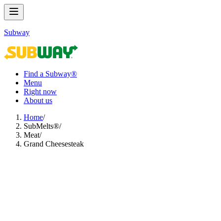
Subway
Find a Subway®
Menu
Right now
About us
Home
/
SubMelts®​​​​‌ ‍ ​‍​‍‌‍ ‌ ​‍‌‍‍‌‌‍‌ ‌‍‍‌‌‍ ‍​‍​‍​ ‍‍​‍​‍‌ ​ ‌‍​‌‌‍ ‍‌‍‍‌‌ ‌​‌ ‍‌​‍ ‍‌‍‍‌‌‍ ​‍​‍​‍ ​​‍​‍‌‍‍​‌ ​‍‌‍‌‌‌‍‌‍​‍​‍​ ‍‍​‍​‍‌‍‍​‌ ‌​‌ ‌​‌ ​​‌ ​ ​ ‍‍​‍ ​‍ ‌‍ ‍‌‍ ‌ ​‍‌‍‌​‌‍‍‌‌‍​ ​‍ ‌‌‍​‍‌‍‍‌‌ ‌​‌‍‌‌‌ ​ ​‍ ‌‌‍‌ ‌ ​‍‌‍ ‌ ‌‌‌ ​​​‍ ‌‌ ​ ‌ ‌​‌ ‌‌‌‍‌​‌‍‍‌‌‍ ​‍ ‍‌ ‌‍‌‍‌‌‌ ​‍‌‍​ ‌‍‌‌‌‍ ​​‍ ‍‌‍​‌‌ ​​‌ ​​​‍ ‌‍‍‌‌‍ ‍‌ ‌​‌‍‌‌‌‍ ‍‌ ‌​​‍ ‌‍‌‌‌‍‌​‌‍‍‌‌ ‌​​‍ ‌‍ ‌‌‍ ‌‍‌​‌‍‌‌​ ‌‌ ​​‌ ​‍‌‍‌‌‌ ​ ‌‍‌‌‌‍ ‍‌ ‌​‌‍​‌‌ ‌​‌‍‍‌‌‍ ‌‍ ‍​ ‍ ‌‍‍‌‌‍‌​​ ‌‌‍‌‍​ ‌ ‌‍‌‍‌‍‌‍​ ‍​​ ‌‌‌‍​ ​ ‌‌​‍ ‌​ ​‌​ ‍​​ ‌ ​ ‌ ​‍ ‌​ ‌​‌‍‌‍‌‍‌‌‌‍‌‍​‍ ‌‌‍​‌​ ​‌​ ‍​​ ‌​​‍ ‌​ ​‌​ ‌‍​ ​ ​ ‌​‌‍​‍‌‍‌​​ ​ ‌‍​‌​ ‌​​ ​‍‌‍​ ​ ‍‌​ ‍ ‌ ‌​‌ ‍‌‌ ​​‌‍‌‌​ ‌‌‍​ ‌‍​‌‌ ‌​‌‍‌‌‌‍‌ ‌‍ ‌ ​‍‌ ‍‌​ ‍ ‌ ​​‌‍​‌‌ ‌​‌‍‍​​ ‌‌‍ ‍‌‍​‌‌‍ ‌‌‍‌‌​‍‌‌​ ‌‌‌​​‍‌‌ ‌‍‍ ‌‍‌‌‌ ‍‌​‍‌‌​ ​ ‌​‌​​‍‌‌​ ​ ‌​‌​​‍‌‌​ ​‍​ ​‍‌‍‌‌‌‍ ‍​‍‌‌​ ​‍​ ​‍​‍‌‌​ ‌‌‌​‌​​‍ ‍‌ ‌‍‌‍​‌‌‍ ​‌ ‌‌‌‍‌‌​ ‌‍​‍‌‍​‌‌ ​ ‌‍‌‌‌‌‌‌‌ ​‍‌‍ ​​ ‌‌‍‍​‌ ‌​‌ ‌​‌ ​​‌ ​ ​‍‌‌​ ​ ‌​​‌​‍‌‌​ ​‍‌​‌‍​‍‌‌​ ​‍‌​‌‍‌‍ ‍‌‍ ‌ ​‍‌‍‌​‌‍‍‌‌‍​ ​‍ ‌‌‍​‍‌‍‍‌‌ ‌​‌‍‌‌‌ ​ ​‍ ‌‌‍‌ ‌ ​‍‌‍ ‌ ‌‌‌ ​​​‍ ‌‌ ​ ‌ ‌​‌ ‌‌‌‍‌​‌‍‍‌‌‍ ​‍ ‍‌ ‌‍‌‍‌‌‌ ​‍‌‍​ ‌‍‌‌‌‍ ​​‍ ‍‌‍​‌‌ ​​‌ ​​​‍‌‍‌‍‍‌‌‍‌​​ ‌‌‍‌‍​ ‌ ‌‍‌‍‌‍‌‍​ ‍​​ ‌‌‌‍​ ​ ‌‌​‍ ‌​ ​‌​ ‍​​ ‌ ​ ‌ ​‍ ‌​ ‌​‌‍‌‍‌‍‌‌‌‍‌‍​‍ ‌‌‍​‌​ ​‌​ ‍​​ ‌​​‍ ‌​ ​‌​ ‌‍​ ​ ​ ‌​‌‍​‍‌‍‌​​ ​ ‌‍​‌​ ‌​​ ​‍‌‍​ ​ ‍‌​‍‌‍‌ ‌​‌ ‍‌‌ ​​‌‍‌‌​ ‌‌‍​ ‌‍​‌‌ ‌​‌‍‌‌‌‍‌ ‌‍ ‌ ​‍‌ ‍‌​‍‌‍‌ ​​‌‍​‌‌ ‌​‌‍‍​​ ‌‌‍ ‍‌‍​‌‌‍ ‌‌‍‌‌​‍‌‌​ ‌‌‌​​‍‌‌ ‌‍‍ ‌‍‌‌‌ ‍‌​‍‌‌​ ​ ‌​‌​​‍‌‌​ ​ ‌​‌​​‍‌‌​ ​‍​ ​‍‌‍‌‌‌‍ ‍​‍‌‌​ ​‍​ ​‍​‍‌‌​ ‌‌‌​‌​​‍ ‍‌ ‌‍‌‍​‌‌‍ ​‌ ‌‌‌‍‌‌​‍‌‍‌ ​​‌‍‌‌‌ ​‍‌ ​ ‌ ​​‌‍‌‌‌‍​ ‌ ‌​‌‍‍‌‌ ‌‍‌‍‌‌​ ‌‌ ​​‌ ‌‌‌‍​‍‌‍ ​‌‍‍‌‌ ​ ‌‍‍​‌‍‌‌‌‍‌​​‍​‍‌ ‌
/
Meat​​​​‌ ‍ ​‍​‍‌‍ ‌ ​‍‌‍‍‌‌‍‌ ‌‍‍‌‌‍ ‍​‍​‍​ ‍‍​‍​‍‌ ​ ‌‍​‌‌‍ ‍‌‍‍‌‌ ‌​‌ ‍‌​‍ ‍‌‍‍‌‌‍ ​‍​‍​‍ ​​‍​‍‌‍‍​‌ ​‍‌‍‌‌‌‍‌‍​‍​‍​ ‍‍​‍​‍‌‍‍​‌ ‌​‌ ‌​‌ ​​‌ ​ ​ ‍‍​‍ ​‍ ‌‍ ‍‌‍ ‌ ​‍‌‍‌​‌‍‍‌‌‍​ ​‍ ‌‌‍​‍‌‍‍‌‌ ‌​‌‍‌‌‌ ​ ​‍ ‌‌‍‌ ‌ ​‍‌‍ ‌ ‌‌‌ ​​​‍ ‌‌ ​ ‌ ‌​‌ ‌‌‌‍‌​‌‍‍‌‌‍ ​‍ ‍‌ ‌‍‌‍‌‌‌ ​‍‌‍​ ‌‍‌‌‌‍ ​​‍ ‍‌‍​‌‌ ​​‌ ​​​‍ ‌‍‍‌‌‍ ‍‌ ‌​‌‍‌‌‌‍ ‍‌ ‌​​‍ ‌‍‌‌‌‍‌​‌‍‍‌‌ ‌​​‍ ‌‍ ‌‌‍ ‌‍‌​‌‍‌‌​ ‌‌ ​​‌ ​‍‌‍‌‌‌ ​ ‌‍‌‌‌‍ ‍‌ ‌​‌‍​‌‌ ‌​‌‍‍‌‌‍ ‌‍ ‍​ ‍ ‌‍‍‌‌‍‌​​ ‌​ ‍‌‌‍‌‌‌‍‌‌‌‍‌​​ ​​​ ‌‍​ ‌​‌‍​ ​‍ ‌‌‍​ ​ ‌ ​ ‍​​ ‌‍​‍ ‌​ ‌​​ ​‌‌‍‌‍​ ‌‌​‍ ‌​ ‍​​ ‍‌​ ‌​‌‍​‍​‍ ‌‌‍​‌​ ‌‌‌‍​‍​ ‌‌‌‍​ ​ ‍​​ ‍​‌‍​ ‌‍​‍​ ‍​​ ‌​​ ‌ ​ ‍ ‌ ‌​‌ ‍‌‌ ​​‌‍‌‌​ ‌‌ ​ ‌ ‌‌‌‍​‍‌‍​ ‌‍​‌‌ ‌​‌‍‌‌‌‍‌ ‌‍ ‌ ​‍‌ ‍‌​ ‍ ‌ ​​‌‍​‌‌ ‌​‌‍‍​​ ‌‌‍ ‍‌‍​‌‌‍ ‌‌‍‌‌​‍‌‌​ ‌‌‌​​‍‌‌ ‌‍‍ ‌‍‌‌‌ ‍‌​‍‌‌​ ​ ‌​‌​​‍‌‌​ ​ ‌​‌​​‍‌‌​ ​‍​ ​‍‌‍‌‌‌‍ ‍​‍‌‌​ ​‍​ ​‍​‍‌‌​ ‌‌‌​‌​​‍ ‍‌ ‌‍‌‍​‌‌‍ ​‌ ‌‌‌‍‌‌​ ‌‍​‍‌‍​‌‌ ​ ‌‍‌‌‌‌‌‌‌ ​‍‌‍ ​​ ‌‌‍‍​‌ ‌​‌ ‌​‌ ​​‌ ​ ​‍‌‌​ ​ ‌​​‌​‍‌‌​ ​‍‌​‌‍​‍‌‌​ ​‍‌​‌‍‌‍ ‍‌‍ ‌ ​‍‌‍‌​‌‍‍‌‌‍​ ​‍ ‌‌‍​‍‌‍‍‌‌ ‌​‌‍‌‌‌ ​ ​‍ ‌‌‍‌ ‌ ​‍‌‍ ‌ ‌‌‌ ​​​‍ ‌‌ ​ ‌ ‌​‌ ‌‌‌‍‌​‌‍‍‌‌‍ ​‍ ‍‌ ‌‍‌‍‌‌‌ ​‍‌‍​ ‌‍‌‌‌‍ ​​‍ ‍‌‍​‌‌ ​​‌ ​​​‍‌‍‌‍‍‌‌‍‌​​ ‌​ ‍‌‌‍‌‌‌‍‌‌‌‍‌​​ ​​​ ‌‍​ ‌​‌‍​ ​‍ ‌‌‍​ ​ ‌ ​ ‍​​ ‌‍​‍ ‌​ ‌​​ ​‌‌‍‌‍​ ‌‌​‍ ‌​ ‍​​ ‍‌​ ‌​‌‍​‍​‍ ‌‌‍​‌​ ‌‌‌‍​‍​ ‌‌‌‍​ ​ ‍​​ ‍​‌‍​ ‌‍​‍​ ‍​​ ‌​​ ‌ ​‍‌‍‌ ‌​‌ ‍‌‌ ​​‌‍‌‌​ ‌‌ ​ ‌ ‌‌‌‍​‍‌‍​ ‌‍​‌‌ ‌​‌‍‌‌‌‍‌ ‌‍ ‌ ​‍‌ ‍‌​‍‌‍‌ ​​‌‍​‌‌ ‌​‌‍‍​​ ‌‌‍ ‍‌‍​‌‌‍ ‌‌‍‌‌​‍‌‌​ ‌‌‌​​‍‌‌ ‌‍‍ ‌‍‌‌‌ ‍‌​‍‌‌​ ​ ‌​‌​​‍‌‌​ ​ ‌​‌​​‍‌‌​ ​‍​ ​‍‌‍‌‌‌‍ ‍​‍‌‌​ ​‍​ ​‍​‍‌‌​ ‌‌‌​‌​​‍ ‍‌ ‌‍‌‍​‌‌‍ ​‌ ‌‌‌‍‌‌​‍‌‍‌ ​​‌‍‌‌‌ ​‍‌ ​ ‌ ​​‌‍‌‌‌‍​ ‌ ‌​‌‍‍‌‌ ‌‍‌‍‌‌​ ‌‌ ​​‌ ‌‌‌‍​‍‌‍ ​‌‍‍‌‌ ​ ‌‍‍​‌‍‌‌‌‍‌​​‍​‍‌ ‌
/
Grand Cheesesteak​​​​‌ ‍ ​‍​‍‌‍ ‌ ​‍‌‍‍‌‌‍‌ ‌‍‍‌‌‍ ‍​‍​‍​ ‍‍​‍​‍‌ ​ ‌‍​‌‌‍ ‍‌‍‍‌‌ ‌​‌ ‍‌​‍ ‍‌‍‍‌‌‍ ​‍​‍​‍ ​​‍​‍‌‍‍​‌ ​‍‌‍‌‌‌‍‌‍​‍​‍​ ‍‍​‍​‍‌‍‍​‌ ‌​‌ ‌​‌ ​​‌ ​ ​ ‍‍​‍ ​‍ ‌‍ ‍‌‍ ‌ ​‍‌‍‌​‌‍‍‌‌‍​ ​‍ ‌‌‍​‍‌‍‍‌‌ ‌​‌‍‌‌‌ ​ ​‍ ‌‌‍‌ ‌ ​‍‌‍ ‌ ‌‌‌ ​​​‍ ‌‌ ​ ‌ ‌​‌ ‌‌‌‍‌​‌‍‍‌‌‍ ​‍ ‍‌ ‌‍‌‍‌‌‌ ​‍‌‍​ ‌‍‌‌‌‍ ​​‍ ‍‌‍​‌‌ ​​‌ ​​​‍ ‌‍‍‌‌‍ ‍‌ ‌​‌‍‌‌‌‍ ‍‌ ‌​​‍ ‌‍‌‌‌‍‌​‌‍‍‌‌ ‌​​‍ ‌‍ ‌‌‍ ‌‍‌​‌‍‌‌​ ‌‌ ​​‌ ​‍‌‍‌‌‌ ​ ‌‍‌‌‌‍ ‍‌ ‌​‌‍​‌‌ ‌​‌‍‍‌‌‍ ‌‍ ‍​ ‍ ‌‍‍‌‌‍‌​​ ‌​ ‌ ‌‍‌‌​ ‌ ‌‍‌​​ ‍‌​ ​‌‌‍‌‌​ ‌‌​‍ ‌‌‍​‌​ ‌‌​ ​​‌‍​ ​‍ ‌​ ‌​‌‍​‍​ ‌‍​ ‍​​‍ ‌‌‍​‌‌‍‌‍‌‍‌‍​ ‌​​‍ ‌​ ‌‌‌‍​‍​ ‌ ​ ‍​‌‍​‌‌‍‌‍‌‍‌‌‌‍‌‌​ ‌ ‌‍​‌‌‍​ ‌‍‌‍​ ‍ ‌ ‌​‌ ‍‌‌ ​​‌‍‌‌​ ‌‌ ​​‌ ​‍‌‍ ‌‍‌​‌ ‌‌‌‍​ ‌ ‌​​ ‍ ‌ ​​‌‍​‌‌ ‌​‌‍‍​​ ‌‌‍ ‍‌‍​‌‌‍ ‌‌‍‌‌​‍‌‌​ ‌‌‌​​‍‌‌ ‌‍‍ ‌‍‌‌‌ ‍‌​‍‌‌​ ​ ‌​‌​​‍‌‌​ ​ ‌​‌​​‍‌‌​ ​‍​ ​‍‌‍‌‌‌‍ ‍​‍‌‌​ ​‍​ ​‍​‍‌‌​ ‌‌‌​‌​​‍ ‍‌ ‌‍‌‍​‌‌‍ ​‌ ‌‌‌‍‌‌​ ‌‍​‍‌‍​‌‌ ​ ‌‍‌‌‌‌‌‌‌ ​‍‌‍ ​​ ‌‌‍‍​‌ ‌​‌ ‌​‌ ​​‌ ​ ​‍‌‌​ ​ ‌​​‌​‍‌‌​ ​‍‌​‌‍​‍‌‌​ ​‍‌​‌‍‌‍ ‍‌‍ ‌ ​‍‌‍‌​‌‍‍‌‌‍​ ​‍ ‌‌‍​‍‌‍‍‌‌ ‌​‌‍‌‌‌ ​ ​‍ ‌‌‍‌ ‌ ​‍‌‍ ‌ ‌‌‌ ​​​‍ ‌‌ ​ ‌ ‌​‌ ‌‌‌‍‌​‌‍‍‌‌‍ ​‍ ‍‌ ‌‍‌‍‌‌‌ ​‍‌‍​ ‌‍‌‌‌‍ ​​‍ ‍‌‍​‌‌ ​​‌ ​​​‍‌‍‌‍‍‌‌‍‌​​ ‌​ ‌ ‌‍‌‌​ ‌ ‌‍‌​​ ‍‌​ ​‌‌‍‌‌​ ‌‌​‍ ‌‌‍​‌​ ‌‌​ ​​‌‍​ ​‍ ‌​ ‌​‌‍​‍​ ‌‍​ ‍​​‍ ‌‌‍​‌‌‍‌‍‌‍‌‍​ ‌​​‍ ‌​ ‌‌‌‍​‍​ ‌ ​ ‍​‌‍​‌‌‍‌‍‌‍‌‌‌‍‌‌​ ‌ ‌‍​‌‌‍​ ‌‍‌‍​‍‌‍‌ ‌​‌ ‍‌‌ ​​‌‍‌‌​ ‌‌ ​​‌ ​‍‌‍ ‌‍‌​‌ ‌‌‌‍​ ‌ ‌​​‍‌‍‌ ​​‌‍​‌‌ ‌​‌‍‍​​ ‌‌‍ ‍‌‍​‌‌‍ ‌‌‍‌‌​‍‌‌​ ‌‌‌​​‍‌‌ ‌‍‍ ‌‍‌‌‌ ‍‌​‍‌‌​ ​ ‌​‌​​‍‌‌​ ​ ‌​‌​​‍‌‌​ ​‍​ ​‍‌‍‌‌‌‍ ‍​‍‌‌​ ​‍​ ​‍​‍‌‌​ ‌‌‌​‌​​‍ ‍‌ ‌‍‌‍​‌‌‍ ​‌ ‌‌‌‍‌‌​‍‌‍‌ ​​‌‍‌‌‌ ​‍‌ ​ ‌ ​​‌‍‌‌‌‍​ ‌ ‌​‌‍‍‌‌ ‌‍‌‍‌‌​ ‌‌ ​​‌ ‌‌‌‍​‍‌‍ ​‌‍‍‌‌ ​ ‌‍‍​‌‍‌‌‌‍‌​​‍​‍‌ ‌