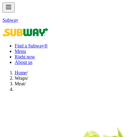
Subway
Find a Subway®
Menu
Right now
About us
Home
/
Wraps​​​​‌ ‍ ​‍​‍‌‍ ‌ ​‍‌‍‍‌‌‍‌ ‌‍‍‌‌‍ ‍​‍​‍​ ‍‍​‍​‍‌ ​ ‌‍​‌‌‍ ‍‌‍‍‌‌ ‌​‌ ‍‌​‍ ‍‌‍‍‌‌‍ ​‍​‍​‍ ​​‍​‍‌‍‍​‌ ​‍‌‍‌‌‌‍‌‍​‍​‍​ ‍‍​‍​‍‌‍‍​‌ ‌​‌ ‌​‌ ​​‌ ​ ​ ‍‍​‍ ​‍ ‌‍ ‍‌‍ ‌ ​‍‌‍‌​‌‍‍‌‌‍​ ​‍ ‌‌‍​‍‌‍‍‌‌ ‌​‌‍‌‌‌ ​ ​‍ ‌‌‍‌ ‌ ​‍‌‍ ‌ ‌‌‌ ​​​‍ ‌‌ ​ ‌ ‌​‌ ‌‌‌‍‌​‌‍‍‌‌‍ ​‍ ‍‌ ‌‍‌‍‌‌‌ ​‍‌‍​ ‌‍‌‌‌‍ ​​‍ ‍‌‍​‌‌ ​​‌ ​​​‍ ‌‍‍‌‌‍ ‍‌ ‌​‌‍‌‌‌‍ ‍‌ ‌​​‍ ‌‍‌‌‌‍‌​‌‍‍‌‌ ‌​​‍ ‌‍ ‌‌‍ ‌‍‌​‌‍‌‌​ ‌‌ ​​‌ ​‍‌‍‌‌‌ ​ ‌‍‌‌‌‍ ‍‌ ‌​‌‍​‌‌ ‌​‌‍‍‌‌‍ ‌‍ ‍​ ‍ ‌‍‍‌‌‍‌​​ ‌‌‍​‌‌‍‌‌‌‍‌‌​ ​‍‌‍​ ​ ​‌​ ​‍​ ‍​​‍ ‌‌‍‌‍‌‍​ ‌‍‌‌‌‍‌​​‍ ‌​ ‌​​ ​‍​ ​‍​ ‍‌​‍ ‌‌‍​‍​ ‌‍​ ‌‌‌‍​‌​‍ ‌‌‍​ ‌‍​ ‌‍​‌​ ​‌‌‍​‌​ ‌‌‌‍‌‌​ ​​​ ‌‌‌‍​‌‌‍‌​​ ​‌​ ‍ ‌ ‌​‌ ‍‌‌ ​​‌‍‌‌​ ‌‌‍​ ‌‍​‌‌ ‌​‌‍‌‌‌‍‌ ‌‍ ‌ ​‍‌ ‍‌​ ‍ ‌ ​​‌‍​‌‌ ‌​‌‍‍​​ ‌‌‍ ‍‌‍​‌‌‍ ‌‌‍‌‌​‍‌‌​ ‌‌‌​​‍‌‌ ‌‍‍ ‌‍‌‌‌ ‍‌​‍‌‌​ ​ ‌​‌​​‍‌‌​ ​ ‌​‌​​‍‌‌​ ​‍​ ​‍‌‍‌‌‌‍ ‍​‍‌‌​ ​‍​ ​‍​‍‌‌​ ‌‌‌​‌​​‍ ‍‌ ‌‍‌‍​‌‌‍ ​‌ ‌‌‌‍‌‌​ ‌‍​‍‌‍​‌‌ ​ ‌‍‌‌‌‌‌‌‌ ​‍‌‍ ​​ ‌‌‍‍​‌ ‌​‌ ‌​‌ ​​‌ ​ ​‍‌‌​ ​ ‌​​‌​‍‌‌​ ​‍‌​‌‍​‍‌‌​ ​‍‌​‌‍‌‍ ‍‌‍ ‌ ​‍‌‍‌​‌‍‍‌‌‍​ ​‍ ‌‌‍​‍‌‍‍‌‌ ‌​‌‍‌‌‌ ​ ​‍ ‌‌‍‌ ‌ ​‍‌‍ ‌ ‌‌‌ ​​​‍ ‌‌ ​ ‌ ‌​‌ ‌‌‌‍‌​‌‍‍‌‌‍ ​‍ ‍‌ ‌‍‌‍‌‌‌ ​‍‌‍​ ‌‍‌‌‌‍ ​​‍ ‍‌‍​‌‌ ​​‌ ​​​‍‌‍‌‍‍‌‌‍‌​​ ‌‌‍​‌‌‍‌‌‌‍‌‌​ ​‍‌‍​ ​ ​‌​ ​‍​ ‍​​‍ ‌‌‍‌‍‌‍​ ‌‍‌‌‌‍‌​​‍ ‌​ ‌​​ ​‍​ ​‍​ ‍‌​‍ ‌‌‍​‍​ ‌‍​ ‌‌‌‍​‌​‍ ‌‌‍​ ‌‍​ ‌‍​‌​ ​‌‌‍​‌​ ‌‌‌‍‌‌​ ​​​ ‌‌‌‍​‌‌‍‌​​ ​‌​‍‌‍‌ ‌​‌ ‍‌‌ ​​‌‍‌‌​ ‌‌‍​ ‌‍​‌‌ ‌​‌‍‌‌‌‍‌ ‌‍ ‌ ​‍‌ ‍‌​‍‌‍‌ ​​‌‍​‌‌ ‌​‌‍‍​​ ‌‌‍ ‍‌‍​‌‌‍ ‌‌‍‌‌​‍‌‌​ ‌‌‌​​‍‌‌ ‌‍‍ ‌‍‌‌‌ ‍‌​‍‌‌​ ​ ‌​‌​​‍‌‌​ ​ ‌​‌​​‍‌‌​ ​‍​ ​‍‌‍‌‌‌‍ ‍​‍‌‌​ ​‍​ ​‍​‍‌‌​ ‌‌‌​‌​​‍ ‍‌ ‌‍‌‍​‌‌‍ ​‌ ‌‌‌‍‌‌​‍‌‍‌ ​​‌‍‌‌‌ ​‍‌ ​ ‌ ​​‌‍‌‌‌‍​ ‌ ‌​‌‍‍‌‌ ‌‍‌‍‌‌​ ‌‌ ​​‌ ‌‌‌‍​‍‌‍ ​‌‍‍‌‌ ​ ‌‍‍​‌‍‌‌‌‍‌​​‍​‍‌ ‌
/
Meat​​​​‌ ‍ ​‍​‍‌‍ ‌ ​‍‌‍‍‌‌‍‌ ‌‍‍‌‌‍ ‍​‍​‍​ ‍‍​‍​‍‌ ​ ‌‍​‌‌‍ ‍‌‍‍‌‌ ‌​‌ ‍‌​‍ ‍‌‍‍‌‌‍ ​‍​‍​‍ ​​‍​‍‌‍‍​‌ ​‍‌‍‌‌‌‍‌‍​‍​‍​ ‍‍​‍​‍‌‍‍​‌ ‌​‌ ‌​‌ ​​‌ ​ ​ ‍‍​‍ ​‍ ‌‍ ‍‌‍ ‌ ​‍‌‍‌​‌‍‍‌‌‍​ ​‍ ‌‌‍​‍‌‍‍‌‌ ‌​‌‍‌‌‌ ​ ​‍ ‌‌‍‌ ‌ ​‍‌‍ ‌ ‌‌‌ ​​​‍ ‌‌ ​ ‌ ‌​‌ ‌‌‌‍‌​‌‍‍‌‌‍ ​‍ ‍‌ ‌‍‌‍‌‌‌ ​‍‌‍​ ‌‍‌‌‌‍ ​​‍ ‍‌‍​‌‌ ​​‌ ​​​‍ ‌‍‍‌‌‍ ‍‌ ‌​‌‍‌‌‌‍ ‍‌ ‌​​‍ ‌‍‌‌‌‍‌​‌‍‍‌‌ ‌​​‍ ‌‍ ‌‌‍ ‌‍‌​‌‍‌‌​ ‌‌ ​​‌ ​‍‌‍‌‌‌ ​ ‌‍‌‌‌‍ ‍‌ ‌​‌‍​‌‌ ‌​‌‍‍‌‌‍ ‌‍ ‍​ ‍ ‌‍‍‌‌‍‌​​ ‌​ ​ ‌‍‌‌​ ​​​ ​‌‌‍‌​‌‍​‍​ ‍​‌‍‌​​‍ ‌‌‍‌‌​ ​‌‌‍‌‌​ ‍‌​‍ ‌​ ‌​​ ‌​​ ‍‌​ ‌ ​‍ ‌‌‍​‌​ ​​‌‍​‍​ ‌ ​‍ ‌​ ‌ ​ ‍‌​ ‌​​ ‌​​ ​‌​ ​‌​ ‌ ‌‍‌‌‌‍‌​​ ‍‌​ ‌‌​ ​‍​ ‍ ‌ ‌​‌ ‍‌‌ ​​‌‍‌‌​ ‌‌ ​ ‌ ‌‌‌‍​‍‌‍​ ‌‍​‌‌ ‌​‌‍‌‌‌‍‌ ‌‍ ‌ ​‍‌ ‍‌​ ‍ ‌ ​​‌‍​‌‌ ‌​‌‍‍​​ ‌‌‍ ‍‌‍​‌‌‍ ‌‌‍‌‌​‍‌‌​ ‌‌‌​​‍‌‌ ‌‍‍ ‌‍‌‌‌ ‍‌​‍‌‌​ ​ ‌​‌​​‍‌‌​ ​ ‌​‌​​‍‌‌​ ​‍​ ​‍‌‍‌‌‌‍ ‍​‍‌‌​ ​‍​ ​‍​‍‌‌​ ‌‌‌​‌​​‍ ‍‌ ‌‍‌‍​‌‌‍ ​‌ ‌‌‌‍‌‌​ ‌‍​‍‌‍​‌‌ ​ ‌‍‌‌‌‌‌‌‌ ​‍‌‍ ​​ ‌‌‍‍​‌ ‌​‌ ‌​‌ ​​‌ ​ ​‍‌‌​ ​ ‌​​‌​‍‌‌​ ​‍‌​‌‍​‍‌‌​ ​‍‌​‌‍‌‍ ‍‌‍ ‌ ​‍‌‍‌​‌‍‍‌‌‍​ ​‍ ‌‌‍​‍‌‍‍‌‌ ‌​‌‍‌‌‌ ​ ​‍ ‌‌‍‌ ‌ ​‍‌‍ ‌ ‌‌‌ ​​​‍ ‌‌ ​ ‌ ‌​‌ ‌‌‌‍‌​‌‍‍‌‌‍ ​‍ ‍‌ ‌‍‌‍‌‌‌ ​‍‌‍​ ‌‍‌‌‌‍ ​​‍ ‍‌‍​‌‌ ​​‌ ​​​‍‌‍‌‍‍‌‌‍‌​​ ‌​ ​ ‌‍‌‌​ ​​​ ​‌‌‍‌​‌‍​‍​ ‍​‌‍‌​​‍ ‌‌‍‌‌​ ​‌‌‍‌‌​ ‍‌​‍ ‌​ ‌​​ ‌​​ ‍‌​ ‌ ​‍ ‌‌‍​‌​ ​​‌‍​‍​ ‌ ​‍ ‌​ ‌ ​ ‍‌​ ‌​​ ‌​​ ​‌​ ​‌​ ‌ ‌‍‌‌‌‍‌​​ ‍‌​ ‌‌​ ​‍​‍‌‍‌ ‌​‌ ‍‌‌ ​​‌‍‌‌​ ‌‌ ​ ‌ ‌‌‌‍​‍‌‍​ ‌‍​‌‌ ‌​‌‍‌‌‌‍‌ ‌‍ ‌ ​‍‌ ‍‌​‍‌‍‌ ​​‌‍​‌‌ ‌​‌‍‍​​ ‌‌‍ ‍‌‍​‌‌‍ ‌‌‍‌‌​‍‌‌​ ‌‌‌​​‍‌‌ ‌‍‍ ‌‍‌‌‌ ‍‌​‍‌‌​ ​ ‌​‌​​‍‌‌​ ​ ‌​‌​​‍‌‌​ ​‍​ ​‍‌‍‌‌‌‍ ‍​‍‌‌​ ​‍​ ​‍​‍‌‌​ ‌‌‌​‌​​‍ ‍‌ ‌‍‌‍​‌‌‍ ​‌ ‌‌‌‍‌‌​‍‌‍‌ ​​‌‍‌‌‌ ​‍‌ ​ ‌ ​​‌‍‌‌‌‍​ ‌ ‌​‌‍‍‌‌ ‌‍‌‍‌‌​ ‌‌ ​​‌ ‌‌‌‍​‍‌‍ ​‌‍‍‌‌ ​ ‌‍‍​‌‍‌‌‌‍‌​​‍​‍‌ ‌
/