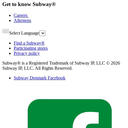
Get to know Subway®​​​​‌ ‍ ​‍​‍‌‍ ‌ ​‍‌‍‍‌‌‍‌ ‌‍‍‌‌‍ ‍​‍​‍​ ‍‍​‍​‍‌ ​ ‌‍​‌‌‍ ‍‌‍‍‌‌ ‌​‌ ‍‌​‍ ‍‌‍‍‌‌‍ ​‍​‍​‍ ​​‍​‍‌‍‍​‌ ​‍‌‍‌‌‌‍‌‍​‍​‍​ ‍‍​‍​‍‌‍‍​‌ ‌​‌ ‌​‌ ​​‌ ​ ​ ‍‍​‍ ​‍ ‌‍ ‍‌‍ ‌ ​‍‌‍‌​‌‍‍‌‌‍​ ​‍ ‌‌‍​‍‌‍‍‌‌ ‌​‌‍‌‌‌ ​ ​‍ ‌‌‍‌ ‌ ​‍‌‍ ‌ ‌‌‌ ​​​‍ ‌‌ ​ ‌ ‌​‌ ‌‌‌‍‌​‌‍‍‌‌‍ ​‍ ‍‌ ‌‍‌‍‌‌‌ ​‍‌‍​ ‌‍‌‌‌‍ ​​‍ ‍‌‍​‌‌ ​​‌ ​​​‍ ‌‍‍‌‌‍ ‍‌ ‌​‌‍‌‌‌‍ ‍‌ ‌​​‍ ‌‍‌‌‌‍‌​‌‍‍‌‌ ‌​​‍ ‌‍ ‌‌‍ ‌‍‌​‌‍‌‌​ ‌‌ ​​‌ ​‍‌‍‌‌‌ ​ ‌‍‌‌‌‍ ‍‌ ‌​‌‍​‌‌ ‌​‌‍‍‌‌‍ ‌‍ ‍​ ‍ ‌‍‍‌‌‍‌​​ ‌​ ‌‌‌‍‌‍​ ‌‌‌‍‌‍​ ​‍​ ​ ‌‍​ ​ ​‌​‍ ‌​ ​‍‌‍​ ​ ‌​​ ​​​‍ ‌​ ‌​​ ‌‌‌‍‌​​ ‍​​‍ ‌‌‍​‌‌‍​‌​ ‍​‌‍​‍​‍ ‌​ ‌‍‌‍​‌​ ‍‌‌‍​‌​ ‍​​ ‍‌‌‍‌‍​ ‌​‌‍​‌​ ‌‌​ ​‍‌‍‌‍​ ‍ ‌ ‌​‌ ‍‌‌ ​​‌‍‌‌​ ‌‌ ‌ ‌‍‌‌‌‍​‍‌ ​ ‌‍‍‌‌ ‌​‌‍‌‌‌​‌‍‌‍ ‌‍ ‌ ‌​‌‍‌‌‌ ​‍​ ‍ ‌ ​​‌‍​‌‌ ‌​‌‍‍​​ ‌‌ ‌​‌‍‍‌‌ ‌​‌‍ ​‌‍‌‌​‍‌‌​ ‌‌‌​​‍‌‌ ‌‍‍ ‌‍‌‌‌ ‍‌​‍‌‌​ ​ ‌​‌​​‍‌‌​ ​ ‌​‌​​‍‌‌​ ​‍​ ​‍‌‍‌‌‌‍ ‍​‍‌‌​ ​‍​ ​‍​‍‌‌​ ‌‌‌​‌​​‍ ‍‌ ‌‍‌‍​‌‌‍ ​‌ ‌‌‌‍‌‌​ ‌‍​‍‌‍​‌‌ ​ ‌‍‌‌‌‌‌‌‌ ​‍‌‍ ​​ ‌‌‍‍​‌ ‌​‌ ‌​‌ ​​‌ ​ ​‍‌‌​ ​ ‌​​‌​‍‌‌​ ​‍‌​‌‍​‍‌‌​ ​‍‌​‌‍‌‍ ‍‌‍ ‌ ​‍‌‍‌​‌‍‍‌‌‍​ ​‍ ‌‌‍​‍‌‍‍‌‌ ‌​‌‍‌‌‌ ​ ​‍ ‌‌‍‌ ‌ ​‍‌‍ ‌ ‌‌‌ ​​​‍ ‌‌ ​ ‌ ‌​‌ ‌‌‌‍‌​‌‍‍‌‌‍ ​‍ ‍‌ ‌‍‌‍‌‌‌ ​‍‌‍​ ‌‍‌‌‌‍ ​​‍ ‍‌‍​‌‌ ​​‌ ​​​‍‌‍‌‍‍‌‌‍‌​​ ‌​ ‌‌‌‍‌‍​ ‌‌‌‍‌‍​ ​‍​ ​ ‌‍​ ​ ​‌​‍ ‌​ ​‍‌‍​ ​ ‌​​ ​​​‍ ‌​ ‌​​ ‌‌‌‍‌​​ ‍​​‍ ‌‌‍​‌‌‍​‌​ ‍​‌‍​‍​‍ ‌​ ‌‍‌‍​‌​ ‍‌‌‍​‌​ ‍​​ ‍‌‌‍‌‍​ ‌​‌‍​‌​ ‌‌​ ​‍‌‍‌‍​‍‌‍‌ ‌​‌ ‍‌‌ ​​‌‍‌‌​ ‌‌ ‌ ‌‍‌‌‌‍​‍‌ ​ ‌‍‍‌‌ ‌​‌‍‌‌‌​‌‍‌‍ ‌‍ ‌ ‌​‌‍‌‌‌ ​‍​‍‌‍‌ ​​‌‍​‌‌ ‌​‌‍‍​​ ‌‌ ‌​‌‍‍‌‌ ‌​‌‍ ​‌‍‌‌​‍‌‌​ ‌‌‌​​‍‌‌ ‌‍‍ ‌‍‌‌‌ ‍‌​‍‌‌​ ​ ‌​‌​​‍‌‌​ ​ ‌​‌​​‍‌‌​ ​‍​ ​‍‌‍‌‌‌‍ ‍​‍‌‌​ ​‍​ ​‍​‍‌‌​ ‌‌‌​‌​​‍ ‍‌ ‌‍‌‍​‌‌‍ ​‌ ‌‌‌‍‌‌​‍‌‍‌ ​​‌‍‌‌‌ ​‍‌ ​ ‌ ​​‌‍‌‌‌‍​ ‌ ‌​‌‍‍‌‌ ‌‍‌‍‌‌​ ‌‌ ​​‌ ‌‌‌‍​‍‌‍ ​‌‍‍‌‌ ​ ‌‍‍​‌‍‌‌‌‍‌​​‍​‍‌ ‌
Careers ​​​​‌ ‍ ​‍​‍‌‍ ‌ ​‍‌‍‍‌‌‍‌ ‌‍‍‌‌‍ ‍​‍​‍​ ‍‍​‍​‍‌ ​ ‌‍​‌‌‍ ‍‌‍‍‌‌ ‌​‌ ‍‌​‍ ‍‌‍‍‌‌‍ ​‍​‍​‍ ​​‍​‍‌‍‍​‌ ​‍‌‍‌‌‌‍‌‍​‍​‍​ ‍‍​‍​‍‌‍‍​‌ ‌​‌ ‌​‌ ​​‌ ​ ​ ‍‍​‍ ​‍ ‌‍ ‍‌‍ ‌ ​‍‌‍‌​‌‍‍‌‌‍​ ​‍ ‌‌‍​‍‌‍‍‌‌ ‌​‌‍‌‌‌ ​ ​‍ ‌‌‍‌ ‌ ​‍‌‍ ‌ ‌‌‌ ​​​‍ ‌‌ ​ ‌ ‌​‌ ‌‌‌‍‌​‌‍‍‌‌‍ ​‍ ‍‌ ‌‍‌‍‌‌‌ ​‍‌‍​ ‌‍‌‌‌‍ ​​‍ ‍‌‍​‌‌ ​​‌ ​​​‍ ‌‍‍‌‌‍ ‍‌ ‌​‌‍‌‌‌‍ ‍‌ ‌​​‍ ‌‍‌‌‌‍‌​‌‍‍‌‌ ‌​​‍ ‌‍ ‌‌‍ ‌‍‌​‌‍‌‌​ ‌‌ ​​‌ ​‍‌‍‌‌‌ ​ ‌‍‌‌‌‍ ‍‌ ‌​‌‍​‌‌ ‌​‌‍‍‌‌‍ ‌‍ ‍​ ‍ ‌‍‍‌‌‍‌​​ ‌‌‍‌​​ ‍​​ ​​‌‍‌​​ ​‌‌‍‌‍‌‍​‌​ ‌ ​‍ ‌‌‍​‌​ ​‍​ ‍​​ ‍‌​‍ ‌​ ‌​‌‍‌‌​ ​ ​ ​‌​‍ ‌‌‍​‍​ ​‌‌‍‌​​ ‌‍​‍ ‌​ ‌‍​ ‌​​ ‌‍​ ​‍​ ‌‍​ ‌‌​ ‍​​ ‌ ​ ‌‌​ ​‍​ ‌‍​ ‌‌​ ‍ ‌ ‌​‌ ‍‌‌ ​​‌‍‌‌​ ‌‌ ‌ ‌‍‌‌‌‍​‍‌ ​ ‌‍‍‌‌ ‌​‌‍‌‌‌​ ‍‌‍​‌‌ ‌‍‌‍‍‌‌‍‌ ‌‍​‌‌ ‌​‌‍‍‌‌‍ ‌‍ ‍‌​‍‌‌ ‌​‌‍‌‌‌‍ ‌​ ‍ ‌ ​​‌‍​‌‌ ‌​‌‍‍​​ ‌‌‍ ​‌‍​‌‌‍​‍‌‍‌‌‌‍ ​​‍‌‌​ ‌‌‌​​‍‌‌ ‌‍‍ ‌‍‌‌‌ ‍‌​‍‌‌​ ​ ‌​‌​​‍‌‌​ ​ ‌​‌​​‍‌‌​ ​‍​ ​‍‌‍‌‌‌‍ ‍​‍‌‌​ ​‍​ ​‍​‍‌‌​ ‌‌‌​‌​​‍ ‍‌ ‌‍‌‍​‌‌‍ ​‌ ‌‌‌‍‌‌​ ‌‍​‍‌‍​‌‌ ​ ‌‍‌‌‌‌‌‌‌ ​‍‌‍ ​​ ‌‌‍‍​‌ ‌​‌ ‌​‌ ​​‌ ​ ​‍‌‌​ ​ ‌​​‌​‍‌‌​ ​‍‌​‌‍​‍‌‌​ ​‍‌​‌‍‌‍ ‍‌‍ ‌ ​‍‌‍‌​‌‍‍‌‌‍​ ​‍ ‌‌‍​‍‌‍‍‌‌ ‌​‌‍‌‌‌ ​ ​‍ ‌‌‍‌ ‌ ​‍‌‍ ‌ ‌‌‌ ​​​‍ ‌‌ ​ ‌ ‌​‌ ‌‌‌‍‌​‌‍‍‌‌‍ ​‍ ‍‌ ‌‍‌‍‌‌‌ ​‍‌‍​ ‌‍‌‌‌‍ ​​‍ ‍‌‍​‌‌ ​​‌ ​​​‍‌‍‌‍‍‌‌‍‌​​ ‌‌‍‌​​ ‍​​ ​​‌‍‌​​ ​‌‌‍‌‍‌‍​‌​ ‌ ​‍ ‌‌‍​‌​ ​‍​ ‍​​ ‍‌​‍ ‌​ ‌​‌‍‌‌​ ​ ​ ​‌​‍ ‌‌‍​‍​ ​‌‌‍‌​​ ‌‍​‍ ‌​ ‌‍​ ‌​​ ‌‍​ ​‍​ ‌‍​ ‌‌​ ‍​​ ‌ ​ ‌‌​ ​‍​ ‌‍​ ‌‌​‍‌‍‌ ‌​‌ ‍‌‌ ​​‌‍‌‌​ ‌‌ ‌ ‌‍‌‌‌‍​‍‌ ​ ‌‍‍‌‌ ‌​‌‍‌‌‌​ ‍‌‍​‌‌ ‌‍‌‍‍‌‌‍‌ ‌‍​‌‌ ‌​‌‍‍‌‌‍ ‌‍ ‍‌​‍‌‌ ‌​‌‍‌‌‌‍ ‌​‍‌‍‌ ​​‌‍​‌‌ ‌​‌‍‍​​ ‌‌‍ ​‌‍​‌‌‍​‍‌‍‌‌‌‍ ​​‍‌‌​ ‌‌‌​​‍‌‌ ‌‍‍ ‌‍‌‌‌ ‍‌​‍‌‌​ ​ ‌​‌​​‍‌‌​ ​ ‌​‌​​‍‌‌​ ​‍​ ​‍‌‍‌‌‌‍ ‍​‍‌‌​ ​‍​ ​‍​‍‌‌​ ‌‌‌​‌​​‍ ‍‌ ‌‍‌‍​‌‌‍ ​‌ ‌‌‌‍‌‌​‍‌‍‌ ​​‌‍‌‌‌ ​‍‌ ​ ‌ ​​‌‍‌‌‌‍​ ‌ ‌​‌‍‍‌‌ ‌‍‌‍‌‌​ ‌‌ ​​‌ ‌‌‌‍​‍‌‍ ​‌‍‍‌‌ ​ ‌‍‍​‌‍‌‌‌‍‌​​‍​‍‌ ‌
Allergens​​​​‌ ‍ ​‍​‍‌‍ ‌ ​‍‌‍‍‌‌‍‌ ‌‍‍‌‌‍ ‍​‍​‍​ ‍‍​‍​‍‌ ​ ‌‍​‌‌‍ ‍‌‍‍‌‌ ‌​‌ ‍‌​‍ ‍‌‍‍‌‌‍ ​‍​‍​‍ ​​‍​‍‌‍‍​‌ ​‍‌‍‌‌‌‍‌‍​‍​‍​ ‍‍​‍​‍‌‍‍​‌ ‌​‌ ‌​‌ ​​‌ ​ ​ ‍‍​‍ ​‍ ‌‍ ‍‌‍ ‌ ​‍‌‍‌​‌‍‍‌‌‍​ ​‍ ‌‌‍​‍‌‍‍‌‌ ‌​‌‍‌‌‌ ​ ​‍ ‌‌‍‌ ‌ ​‍‌‍ ‌ ‌‌‌ ​​​‍ ‌‌ ​ ‌ ‌​‌ ‌‌‌‍‌​‌‍‍‌‌‍ ​‍ ‍‌ ‌‍‌‍‌‌‌ ​‍‌‍​ ‌‍‌‌‌‍ ​​‍ ‍‌‍​‌‌ ​​‌ ​​​‍ ‌‍‍‌‌‍ ‍‌ ‌​‌‍‌‌‌‍ ‍‌ ‌​​‍ ‌‍‌‌‌‍‌​‌‍‍‌‌ ‌​​‍ ‌‍ ‌‌‍ ‌‍‌​‌‍‌‌​ ‌‌ ​​‌ ​‍‌‍‌‌‌ ​ ‌‍‌‌‌‍ ‍‌ ‌​‌‍​‌‌ ‌​‌‍‍‌‌‍ ‌‍ ‍​ ‍ ‌‍‍‌‌‍‌​​ ‌​ ‌​​ ‍​​ ‌ ‌‍​‍​ ‌​​ ​‌​ ​​‌‍‌​​‍ ‌‌‍‌​​ ‍​‌‍​‍‌‍​‍​‍ ‌​ ‌​‌‍‌‍​ ​​​ ‌​​‍ ‌‌‍​‍​ ‌ ​ ‌ ​ ​ ​‍ ‌​ ‌‍​ ‍‌‌‍‌‍​ ‌​​ ‍​‌‍​ ​ ​‌‌‍‌‍‌‍​ ‌‍‌‍​ ‌‍​ ‌‌​ ‍ ‌ ‌​‌ ‍‌‌ ​​‌‍‌‌​ ‌‌ ‌ ‌‍‌‌‌‍​‍‌ ​ ‌‍‍‌‌ ‌​‌‍‌‌‌​ ‍‌‍​‌‌ ‌‍‌‍‍‌‌‍‌ ‌‍​‌‌ ‌​‌‍‍‌‌‍ ‌‍ ‍‌​‍‌‌ ‌​‌‍‌‌‌‍ ‌​ ‍ ‌ ​​‌‍​‌‌ ‌​‌‍‍​​ ‌‌‍ ​‌‍​‌‌‍​‍‌‍‌‌‌‍ ​​‍‌‌​ ‌‌‌​​‍‌‌ ‌‍‍ ‌‍‌‌‌ ‍‌​‍‌‌​ ​ ‌​‌​​‍‌‌​ ​ ‌​‌​​‍‌‌​ ​‍​ ​‍‌‍‌‌‌‍ ‍​‍‌‌​ ​‍​ ​‍​‍‌‌​ ‌‌‌​‌​​‍ ‍‌ ‌‍‌‍​‌‌‍ ​‌ ‌‌‌‍‌‌​ ‌‍​‍‌‍​‌‌ ​ ‌‍‌‌‌‌‌‌‌ ​‍‌‍ ​​ ‌‌‍‍​‌ ‌​‌ ‌​‌ ​​‌ ​ ​‍‌‌​ ​ ‌​​‌​‍‌‌​ ​‍‌​‌‍​‍‌‌​ ​‍‌​‌‍‌‍ ‍‌‍ ‌ ​‍‌‍‌​‌‍‍‌‌‍​ ​‍ ‌‌‍​‍‌‍‍‌‌ ‌​‌‍‌‌‌ ​ ​‍ ‌‌‍‌ ‌ ​‍‌‍ ‌ ‌‌‌ ​​​‍ ‌‌ ​ ‌ ‌​‌ ‌‌‌‍‌​‌‍‍‌‌‍ ​‍ ‍‌ ‌‍‌‍‌‌‌ ​‍‌‍​ ‌‍‌‌‌‍ ​​‍ ‍‌‍​‌‌ ​​‌ ​​​‍‌‍‌‍‍‌‌‍‌​​ ‌​ ‌​​ ‍​​ ‌ ‌‍​‍​ ‌​​ ​‌​ ​​‌‍‌​​‍ ‌‌‍‌​​ ‍​‌‍​‍‌‍​‍​‍ ‌​ ‌​‌‍‌‍​ ​​​ ‌​​‍ ‌‌‍​‍​ ‌ ​ ‌ ​ ​ ​‍ ‌​ ‌‍​ ‍‌‌‍‌‍​ ‌​​ ‍​‌‍​ ​ ​‌‌‍‌‍‌‍​ ‌‍‌‍​ ‌‍​ ‌‌​‍‌‍‌ ‌​‌ ‍‌‌ ​​‌‍‌‌​ ‌‌ ‌ ‌‍‌‌‌‍​‍‌ ​ ‌‍‍‌‌ ‌​‌‍‌‌‌​ ‍‌‍​‌‌ ‌‍‌‍‍‌‌‍‌ ‌‍​‌‌ ‌​‌‍‍‌‌‍ ‌‍ ‍‌​‍‌‌ ‌​‌‍‌‌‌‍ ‌​‍‌‍‌ ​​‌‍​‌‌ ‌​‌‍‍​​ ‌‌‍ ​‌‍​‌‌‍​‍‌‍‌‌‌‍ ​​‍‌‌​ ‌‌‌​​‍‌‌ ‌‍‍ ‌‍‌‌‌ ‍‌​‍‌‌​ ​ ‌​‌​​‍‌‌​ ​ ‌​‌​​‍‌‌​ ​‍​ ​‍‌‍‌‌‌‍ ‍​‍‌‌​ ​‍​ ​‍​‍‌‌​ ‌‌‌​‌​​‍ ‍‌ ‌‍‌‍​‌‌‍ ​‌ ‌‌‌‍‌‌​‍‌‍‌ ​​‌‍‌‌‌ ​‍‌ ​ ‌ ​​‌‍‌‌‌‍​ ‌ ‌​‌‍‍‌‌ ‌‍‌‍‌‌​ ‌‌ ​​‌ ‌‌‌‍​‍‌‍ ​‌‍‍‌‌ ​ ‌‍‍​‌‍‌‌‌‍‌​​‍​‍‌ ‌
Select Language
Find a Subway®​​​​‌ ‍ ​‍​‍‌‍ ‌ ​‍‌‍‍‌‌‍‌ ‌‍‍‌‌‍ ‍​‍​‍​ ‍‍​‍​‍‌ ​ ‌‍​‌‌‍ ‍‌‍‍‌‌ ‌​‌ ‍‌​‍ ‍‌‍‍‌‌‍ ​‍​‍​‍ ​​‍​‍‌‍‍​‌ ​‍‌‍‌‌‌‍‌‍​‍​‍​ ‍‍​‍​‍‌‍‍​‌ ‌​‌ ‌​‌ ​​‌ ​ ​ ‍‍​‍ ​‍ ‌‍ ‍‌‍ ‌ ​‍‌‍‌​‌‍‍‌‌‍​ ​‍ ‌‌‍​‍‌‍‍‌‌ ‌​‌‍‌‌‌ ​ ​‍ ‌‌‍‌ ‌ ​‍‌‍ ‌ ‌‌‌ ​​​‍ ‌‌ ​ ‌ ‌​‌ ‌‌‌‍‌​‌‍‍‌‌‍ ​‍ ‍‌ ‌‍‌‍‌‌‌ ​‍‌‍​ ‌‍‌‌‌‍ ​​‍ ‍‌‍​‌‌ ​​‌ ​​​‍ ‌‍‍‌‌‍ ‍‌ ‌​‌‍‌‌‌‍ ‍‌ ‌​​‍ ‌‍‌‌‌‍‌​‌‍‍‌‌ ‌​​‍ ‌‍ ‌‌‍ ‌‍‌​‌‍‌‌​ ‌‌ ​​‌ ​‍‌‍‌‌‌ ​ ‌‍‌‌‌‍ ‍‌ ‌​‌‍​‌‌ ‌​‌‍‍‌‌‍ ‌‍ ‍​ ‍ ‌‍‍‌‌‍‌​​ ‌‌‍​‍​ ​‌​ ‌​​ ‌‍​ ‌ ​ ‍​​ ‍​​ ​‍​‍ ‌​ ‌‍​ ‌‌​ ‌​‌‍‌‍​‍ ‌​ ‌​​ ‌‍​ ​‌​ ‌‍​‍ ‌​ ‍‌​ ‍‌​ ‌‌​ ‌‌​‍ ‌‌‍‌‍​ ‍​‌‍​‍‌‍‌​​ ‍‌​ ​‌‌‍​‍​ ‍​​ ‍​‌‍‌‌​ ​ ​ ‍​​ ‍ ‌ ‌​‌ ‍‌‌ ​​‌‍‌‌​ ‌‌ ‌ ‌‍‌‌‌‍​‍‌ ​ ‌‍‍‌‌ ‌​‌‍‌‌‌​ ‍‌‍​‌‌ ‌‍‌‍‍‌‌‍‌ ‌‍​‌‌ ‌​‌‍‍‌‌‍ ‌‍ ‍‌​‍‌‌ ‌​‌‍‌‌‌‍ ‌​ ‍ ‌ ​​‌‍​‌‌ ‌​‌‍‍​​ ‌‌‍ ​‌‍​‌‌‍​‍‌‍‌‌‌‍ ​​‍‌‌​ ‌‌‌​​‍‌‌ ‌‍‍ ‌‍‌‌‌ ‍‌​‍‌‌​ ​ ‌​‌​​‍‌‌​ ​ ‌​‌​​‍‌‌​ ​‍​ ​‍‌‍‌‌‌‍ ‍​‍‌‌​ ​‍​ ​‍​‍‌‌​ ‌‌‌​‌​​‍ ‍‌ ‌‍‌‍​‌‌‍ ​‌ ‌‌‌‍‌‌​ ‌‍​‍‌‍​‌‌ ​ ‌‍‌‌‌‌‌‌‌ ​‍‌‍ ​​ ‌‌‍‍​‌ ‌​‌ ‌​‌ ​​‌ ​ ​‍‌‌​ ​ ‌​​‌​‍‌‌​ ​‍‌​‌‍​‍‌‌​ ​‍‌​‌‍‌‍ ‍‌‍ ‌ ​‍‌‍‌​‌‍‍‌‌‍​ ​‍ ‌‌‍​‍‌‍‍‌‌ ‌​‌‍‌‌‌ ​ ​‍ ‌‌‍‌ ‌ ​‍‌‍ ‌ ‌‌‌ ​​​‍ ‌‌ ​ ‌ ‌​‌ ‌‌‌‍‌​‌‍‍‌‌‍ ​‍ ‍‌ ‌‍‌‍‌‌‌ ​‍‌‍​ ‌‍‌‌‌‍ ​​‍ ‍‌‍​‌‌ ​​‌ ​​​‍‌‍‌‍‍‌‌‍‌​​ ‌‌‍​‍​ ​‌​ ‌​​ ‌‍​ ‌ ​ ‍​​ ‍​​ ​‍​‍ ‌​ ‌‍​ ‌‌​ ‌​‌‍‌‍​‍ ‌​ ‌​​ ‌‍​ ​‌​ ‌‍​‍ ‌​ ‍‌​ ‍‌​ ‌‌​ ‌‌​‍ ‌‌‍‌‍​ ‍​‌‍​‍‌‍‌​​ ‍‌​ ​‌‌‍​‍​ ‍​​ ‍​‌‍‌‌​ ​ ​ ‍​​‍‌‍‌ ‌​‌ ‍‌‌ ​​‌‍‌‌​ ‌‌ ‌ ‌‍‌‌‌‍​‍‌ ​ ‌‍‍‌‌ ‌​‌‍‌‌‌​ ‍‌‍​‌‌ ‌‍‌‍‍‌‌‍‌ ‌‍​‌‌ ‌​‌‍‍‌‌‍ ‌‍ ‍‌​‍‌‌ ‌​‌‍‌‌‌‍ ‌​‍‌‍‌ ​​‌‍​‌‌ ‌​‌‍‍​​ ‌‌‍ ​‌‍​‌‌‍​‍‌‍‌‌‌‍ ​​‍‌‌​ ‌‌‌​​‍‌‌ ‌‍‍ ‌‍‌‌‌ ‍‌​‍‌‌​ ​ ‌​‌​​‍‌‌​ ​ ‌​‌​​‍‌‌​ ​‍​ ​‍‌‍‌‌‌‍ ‍​‍‌‌​ ​‍​ ​‍​‍‌‌​ ‌‌‌​‌​​‍ ‍‌ ‌‍‌‍​‌‌‍ ​‌ ‌‌‌‍‌‌​‍‌‍‌ ​​‌‍‌‌‌ ​‍‌ ​ ‌ ​​‌‍‌‌‌‍​ ‌ ‌​‌‍‍‌‌ ‌‍‌‍‌‌​ ‌‌ ​​‌ ‌‌‌‍​‍‌‍ ​‌‍‍‌‌ ​ ‌‍‍​‌‍‌‌‌‍‌​​‍​‍‌ ‌
Participating stores​​​​‌ ‍ ​‍​‍‌‍ ‌ ​‍‌‍‍‌‌‍‌ ‌‍‍‌‌‍ ‍​‍​‍​ ‍‍​‍​‍‌ ​ ‌‍​‌‌‍ ‍‌‍‍‌‌ ‌​‌ ‍‌​‍ ‍‌‍‍‌‌‍ ​‍​‍​‍ ​​‍​‍‌‍‍​‌ ​‍‌‍‌‌‌‍‌‍​‍​‍​ ‍‍​‍​‍‌‍‍​‌ ‌​‌ ‌​‌ ​​‌ ​ ​ ‍‍​‍ ​‍ ‌‍ ‍‌‍ ‌ ​‍‌‍‌​‌‍‍‌‌‍​ ​‍ ‌‌‍​‍‌‍‍‌‌ ‌​‌‍‌‌‌ ​ ​‍ ‌‌‍‌ ‌ ​‍‌‍ ‌ ‌‌‌ ​​​‍ ‌‌ ​ ‌ ‌​‌ ‌‌‌‍‌​‌‍‍‌‌‍ ​‍ ‍‌ ‌‍‌‍‌‌‌ ​‍‌‍​ ‌‍‌‌‌‍ ​​‍ ‍‌‍​‌‌ ​​‌ ​​​‍ ‌‍‍‌‌‍ ‍‌ ‌​‌‍‌‌‌‍ ‍‌ ‌​​‍ ‌‍‌‌‌‍‌​‌‍‍‌‌ ‌​​‍ ‌‍ ‌‌‍ ‌‍‌​‌‍‌‌​ ‌‌ ​​‌ ​‍‌‍‌‌‌ ​ ‌‍‌‌‌‍ ‍‌ ‌​‌‍​‌‌ ‌​‌‍‍‌‌‍ ‌‍ ‍​ ‍ ‌‍‍‌‌‍‌​​ ‌​ ​‍​ ​ ‌‍‌‍​ ‌ ‌‍‌​‌‍‌‌‌‍​‌‌‍​‌​‍ ‌​ ‍‌​ ‍‌​ ​​​ ‍​​‍ ‌​ ‌​‌‍​ ‌‍​‍​ ‌‌​‍ ‌‌‍​‌​ ​​‌‍‌‌​ ‌​​‍ ‌​ ​‌‌‍​ ​ ‌ ​ ‍​‌‍‌‌​ ‌‍‌‍‌​‌‍​‍​ ​​‌‍​‌​ ‌‍​ ‍​​ ‍ ‌ ‌​‌ ‍‌‌ ​​‌‍‌‌​ ‌‌ ‌ ‌‍‌‌‌‍​‍‌ ​ ‌‍‍‌‌ ‌​‌‍‌‌‌​ ‍‌‍​‌‌ ‌‍‌‍‍‌‌‍‌ ‌‍​‌‌ ‌​‌‍‍‌‌‍ ‌‍ ‍‌​‍‌‌ ‌​‌‍‌‌‌‍ ‌​ ‍ ‌ ​​‌‍​‌‌ ‌​‌‍‍​​ ‌‌‍ ​‌‍​‌‌‍​‍‌‍‌‌‌‍ ​​‍‌‌​ ‌‌‌​​‍‌‌ ‌‍‍ ‌‍‌‌‌ ‍‌​‍‌‌​ ​ ‌​‌​​‍‌‌​ ​ ‌​‌​​‍‌‌​ ​‍​ ​‍‌‍‌‌‌‍ ‍​‍‌‌​ ​‍​ ​‍​‍‌‌​ ‌‌‌​‌​​‍ ‍‌ ‌‍‌‍​‌‌‍ ​‌ ‌‌‌‍‌‌​ ‌‍​‍‌‍​‌‌ ​ ‌‍‌‌‌‌‌‌‌ ​‍‌‍ ​​ ‌‌‍‍​‌ ‌​‌ ‌​‌ ​​‌ ​ ​‍‌‌​ ​ ‌​​‌​‍‌‌​ ​‍‌​‌‍​‍‌‌​ ​‍‌​‌‍‌‍ ‍‌‍ ‌ ​‍‌‍‌​‌‍‍‌‌‍​ ​‍ ‌‌‍​‍‌‍‍‌‌ ‌​‌‍‌‌‌ ​ ​‍ ‌‌‍‌ ‌ ​‍‌‍ ‌ ‌‌‌ ​​​‍ ‌‌ ​ ‌ ‌​‌ ‌‌‌‍‌​‌‍‍‌‌‍ ​‍ ‍‌ ‌‍‌‍‌‌‌ ​‍‌‍​ ‌‍‌‌‌‍ ​​‍ ‍‌‍​‌‌ ​​‌ ​​​‍‌‍‌‍‍‌‌‍‌​​ ‌​ ​‍​ ​ ‌‍‌‍​ ‌ ‌‍‌​‌‍‌‌‌‍​‌‌‍​‌​‍ ‌​ ‍‌​ ‍‌​ ​​​ ‍​​‍ ‌​ ‌​‌‍​ ‌‍​‍​ ‌‌​‍ ‌‌‍​‌​ ​​‌‍‌‌​ ‌​​‍ ‌​ ​‌‌‍​ ​ ‌ ​ ‍​‌‍‌‌​ ‌‍‌‍‌​‌‍​‍​ ​​‌‍​‌​ ‌‍​ ‍​​‍‌‍‌ ‌​‌ ‍‌‌ ​​‌‍‌‌​ ‌‌ ‌ ‌‍‌‌‌‍​‍‌ ​ ‌‍‍‌‌ ‌​‌‍‌‌‌​ ‍‌‍​‌‌ ‌‍‌‍‍‌‌‍‌ ‌‍​‌‌ ‌​‌‍‍‌‌‍ ‌‍ ‍‌​‍‌‌ ‌​‌‍‌‌‌‍ ‌​‍‌‍‌ ​​‌‍​‌‌ ‌​‌‍‍​​ ‌‌‍ ​‌‍​‌‌‍​‍‌‍‌‌‌‍ ​​‍‌‌​ ‌‌‌​​‍‌‌ ‌‍‍ ‌‍‌‌‌ ‍‌​‍‌‌​ ​ ‌​‌​​‍‌‌​ ​ ‌​‌​​‍‌‌​ ​‍​ ​‍‌‍‌‌‌‍ ‍​‍‌‌​ ​‍​ ​‍​‍‌‌​ ‌‌‌​‌​​‍ ‍‌ ‌‍‌‍​‌‌‍ ​‌ ‌‌‌‍‌‌​‍‌‍‌ ​​‌‍‌‌‌ ​‍‌ ​ ‌ ​​‌‍‌‌‌‍​ ‌ ‌​‌‍‍‌‌ ‌‍‌‍‌‌​ ‌‌ ​​‌ ‌‌‌‍​‍‌‍ ​‌‍‍‌‌ ​ ‌‍‍​‌‍‌‌‌‍‌​​‍​‍‌ ‌
Privacy policy​​​​‌ ‍ ​‍​‍‌‍ ‌ ​‍‌‍‍‌‌‍‌ ‌‍‍‌‌‍ ‍​‍​‍​ ‍‍​‍​‍‌ ​ ‌‍​‌‌‍ ‍‌‍‍‌‌ ‌​‌ ‍‌​‍ ‍‌‍‍‌‌‍ ​‍​‍​‍ ​​‍​‍‌‍‍​‌ ​‍‌‍‌‌‌‍‌‍​‍​‍​ ‍‍​‍​‍‌‍‍​‌ ‌​‌ ‌​‌ ​​‌ ​ ​ ‍‍​‍ ​‍ ‌‍ ‍‌‍ ‌ ​‍‌‍‌​‌‍‍‌‌‍​ ​‍ ‌‌‍​‍‌‍‍‌‌ ‌​‌‍‌‌‌ ​ ​‍ ‌‌‍‌ ‌ ​‍‌‍ ‌ ‌‌‌ ​​​‍ ‌‌ ​ ‌ ‌​‌ ‌‌‌‍‌​‌‍‍‌‌‍ ​‍ ‍‌ ‌‍‌‍‌‌‌ ​‍‌‍​ ‌‍‌‌‌‍ ​​‍ ‍‌‍​‌‌ ​​‌ ​​​‍ ‌‍‍‌‌‍ ‍‌ ‌​‌‍‌‌‌‍ ‍‌ ‌​​‍ ‌‍‌‌‌‍‌​‌‍‍‌‌ ‌​​‍ ‌‍ ‌‌‍ ‌‍‌​‌‍‌‌​ ‌‌ ​​‌ ​‍‌‍‌‌‌ ​ ‌‍‌‌‌‍ ‍‌ ‌​‌‍​‌‌ ‌​‌‍‍‌‌‍ ‌‍ ‍​ ‍ ‌‍‍‌‌‍‌​​ ‌​ ​​​ ​ ​ ‌​‌‍​‍​ ‍‌​ ‌ ​ ​‍‌‍‌‌​‍ ‌​ ​​​ ​​‌‍​‌‌‍‌‍​‍ ‌​ ‌​​ ​ ​ ‌‍​ ‌‌​‍ ‌‌‍​‌‌‍​‌‌‍​‍​ ‌​​‍ ‌‌‍‌​‌‍​‌​ ‍‌​ ​‌​ ​ ‌‍​‌​ ‌‌‌‍‌‌​ ​‌‌‍‌‍​ ‍​‌‍‌‌​ ‍ ‌ ‌​‌ ‍‌‌ ​​‌‍‌‌​ ‌‌ ‌ ‌‍‌‌‌‍​‍‌ ​ ‌‍‍‌‌ ‌​‌‍‌‌‌​ ‍‌‍​‌‌ ‌‍‌‍‍‌‌‍‌ ‌‍​‌‌ ‌​‌‍‍‌‌‍ ‌‍ ‍‌​‍‌‌ ‌​‌‍‌‌‌‍ ‌​ ‍ ‌ ​​‌‍​‌‌ ‌​‌‍‍​​ ‌‌‍ ​‌‍​‌‌‍​‍‌‍‌‌‌‍ ​​‍‌‌​ ‌‌‌​​‍‌‌ ‌‍‍ ‌‍‌‌‌ ‍‌​‍‌‌​ ​ ‌​‌​​‍‌‌​ ​ ‌​‌​​‍‌‌​ ​‍​ ​‍‌‍‌‌‌‍ ‍​‍‌‌​ ​‍​ ​‍​‍‌‌​ ‌‌‌​‌​​‍ ‍‌ ‌‍‌‍​‌‌‍ ​‌ ‌‌‌‍‌‌​ ‌‍​‍‌‍​‌‌ ​ ‌‍‌‌‌‌‌‌‌ ​‍‌‍ ​​ ‌‌‍‍​‌ ‌​‌ ‌​‌ ​​‌ ​ ​‍‌‌​ ​ ‌​​‌​‍‌‌​ ​‍‌​‌‍​‍‌‌​ ​‍‌​‌‍‌‍ ‍‌‍ ‌ ​‍‌‍‌​‌‍‍‌‌‍​ ​‍ ‌‌‍​‍‌‍‍‌‌ ‌​‌‍‌‌‌ ​ ​‍ ‌‌‍‌ ‌ ​‍‌‍ ‌ ‌‌‌ ​​​‍ ‌‌ ​ ‌ ‌​‌ ‌‌‌‍‌​‌‍‍‌‌‍ ​‍ ‍‌ ‌‍‌‍‌‌‌ ​‍‌‍​ ‌‍‌‌‌‍ ​​‍ ‍‌‍​‌‌ ​​‌ ​​​‍‌‍‌‍‍‌‌‍‌​​ ‌​ ​​​ ​ ​ ‌​‌‍​‍​ ‍‌​ ‌ ​ ​‍‌‍‌‌​‍ ‌​ ​​​ ​​‌‍​‌‌‍‌‍​‍ ‌​ ‌​​ ​ ​ ‌‍​ ‌‌​‍ ‌‌‍​‌‌‍​‌‌‍​‍​ ‌​​‍ ‌‌‍‌​‌‍​‌​ ‍‌​ ​‌​ ​ ‌‍​‌​ ‌‌‌‍‌‌​ ​‌‌‍‌‍​ ‍​‌‍‌‌​‍‌‍‌ ‌​‌ ‍‌‌ ​​‌‍‌‌​ ‌‌ ‌ ‌‍‌‌‌‍​‍‌ ​ ‌‍‍‌‌ ‌​‌‍‌‌‌​ ‍‌‍​‌‌ ‌‍‌‍‍‌‌‍‌ ‌‍​‌‌ ‌​‌‍‍‌‌‍ ‌‍ ‍‌​‍‌‌ ‌​‌‍‌‌‌‍ ‌​‍‌‍‌ ​​‌‍​‌‌ ‌​‌‍‍​​ ‌‌‍ ​‌‍​‌‌‍​‍‌‍‌‌‌‍ ​​‍‌‌​ ‌‌‌​​‍‌‌ ‌‍‍ ‌‍‌‌‌ ‍‌​‍‌‌​ ​ ‌​‌​​‍‌‌​ ​ ‌​‌​​‍‌‌​ ​‍​ ​‍‌‍‌‌‌‍ ‍​‍‌‌​ ​‍​ ​‍​‍‌‌​ ‌‌‌​‌​​‍ ‍‌ ‌‍‌‍​‌‌‍ ​‌ ‌‌‌‍‌‌​‍‌‍‌ ​​‌‍‌‌‌ ​‍‌ ​ ‌ ​​‌‍‌‌‌‍​ ‌ ‌​‌‍‍‌‌ ‌‍‌‍‌‌​ ‌‌ ​​‌ ‌‌‌‍​‍‌‍ ​‌‍‍‌‌ ​ ‌‍‍​‌‍‌‌‌‍‌​​‍​‍‌ ‌
Subway® is a Registered Trademark of Subway IP, LLC © 2026
Subway IP, LLC. All Rights Reserved.​​​​‌ ‍ ​‍​‍‌‍ ‌ ​‍‌‍‍‌‌‍‌ ‌‍‍‌‌‍ ‍​‍​‍​ ‍‍​‍​‍‌ ​ ‌‍​‌‌‍ ‍‌‍‍‌‌ ‌​‌ ‍‌​‍ ‍‌‍‍‌‌‍ ​‍​‍​‍ ​​‍​‍‌‍‍​‌ ​‍‌‍‌‌‌‍‌‍​‍​‍​ ‍‍​‍​‍‌‍‍​‌ ‌​‌ ‌​‌ ​​‌ ​ ​ ‍‍​‍ ​‍ ‌‍ ‍‌‍ ‌ ​‍‌‍‌​‌‍‍‌‌‍​ ​‍ ‌‌‍​‍‌‍‍‌‌ ‌​‌‍‌‌‌ ​ ​‍ ‌‌‍‌ ‌ ​‍‌‍ ‌ ‌‌‌ ​​​‍ ‌‌ ​ ‌ ‌​‌ ‌‌‌‍‌​‌‍‍‌‌‍ ​‍ ‍‌ ‌‍‌‍‌‌‌ ​‍‌‍​ ‌‍‌‌‌‍ ​​‍ ‍‌‍​‌‌ ​​‌ ​​​‍ ‌‍‍‌‌‍ ‍‌ ‌​‌‍‌‌‌‍ ‍‌ ‌​​‍ ‌‍‌‌‌‍‌​‌‍‍‌‌ ‌​​‍ ‌‍ ‌‌‍ ‌‍‌​‌‍‌‌​ ‌‌ ​​‌ ​‍‌‍‌‌‌ ​ ‌‍‌‌‌‍ ‍‌ ‌​‌‍​‌‌ ‌​‌‍‍‌‌‍ ‌‍ ‍​ ‍ ‌‍‍‌‌‍‌​​ ‌​ ‌‌‌‍‌‍​ ‌‌‌‍‌‍​ ​‍​ ​ ‌‍​ ​ ​‌​‍ ‌​ ​‍‌‍​ ​ ‌​​ ​​​‍ ‌​ ‌​​ ‌‌‌‍‌​​ ‍​​‍ ‌‌‍​‌‌‍​‌​ ‍​‌‍​‍​‍ ‌​ ‌‍‌‍​‌​ ‍‌‌‍​‌​ ‍​​ ‍‌‌‍‌‍​ ‌​‌‍​‌​ ‌‌​ ​‍‌‍‌‍​ ‍ ‌ ‌​‌ ‍‌‌ ​​‌‍‌‌​ ‌‌ ‌ ‌‍‌‌‌‍​‍‌ ​ ‌‍‍‌‌ ‌​‌‍‌‌‌​‌‍‌‍ ‌‍ ‌ ‌​‌‍‌‌‌ ​‍​ ‍ ‌ ​​‌‍​‌‌ ‌​‌‍‍​​ ‌‌‍​ ‌‍ ‌ ​​‌ ‍‌‌ ​‍‌‍‍‌‌‍‌ ‌‍‍​‌ ‌​‌​ ‍‌‍ ‌ ‌​‌‍‍‌‌‍​ ‌‍‌‌​‍‌‌​ ‌‌‌​​‍‌‌ ‌‍‍ ‌‍‌‌‌ ‍‌​‍‌‌​ ​ ‌​‌​​‍‌‌​ ​ ‌​‌​​‍‌‌​ ​‍​ ​‍‌‍‌‌‌‍ ‍​‍‌‌​ ​‍​ ​‍​‍‌‌​ ‌‌‌​‌​​‍ ‍‌ ‌‍‌‍​‌‌‍ ​‌ ‌‌‌‍‌‌​ ‌‍​‍‌‍​‌‌ ​ ‌‍‌‌‌‌‌‌‌ ​‍‌‍ ​​ ‌‌‍‍​‌ ‌​‌ ‌​‌ ​​‌ ​ ​‍‌‌​ ​ ‌​​‌​‍‌‌​ ​‍‌​‌‍​‍‌‌​ ​‍‌​‌‍‌‍ ‍‌‍ ‌ ​‍‌‍‌​‌‍‍‌‌‍​ ​‍ ‌‌‍​‍‌‍‍‌‌ ‌​‌‍‌‌‌ ​ ​‍ ‌‌‍‌ ‌ ​‍‌‍ ‌ ‌‌‌ ​​​‍ ‌‌ ​ ‌ ‌​‌ ‌‌‌‍‌​‌‍‍‌‌‍ ​‍ ‍‌ ‌‍‌‍‌‌‌ ​‍‌‍​ ‌‍‌‌‌‍ ​​‍ ‍‌‍​‌‌ ​​‌ ​​​‍‌‍‌‍‍‌‌‍‌​​ ‌​ ‌‌‌‍‌‍​ ‌‌‌‍‌‍​ ​‍​ ​ ‌‍​ ​ ​‌​‍ ‌​ ​‍‌‍​ ​ ‌​​ ​​​‍ ‌​ ‌​​ ‌‌‌‍‌​​ ‍​​‍ ‌‌‍​‌‌‍​‌​ ‍​‌‍​‍​‍ ‌​ ‌‍‌‍​‌​ ‍‌‌‍​‌​ ‍​​ ‍‌‌‍‌‍​ ‌​‌‍​‌​ ‌‌​ ​‍‌‍‌‍​‍‌‍‌ ‌​‌ ‍‌‌ ​​‌‍‌‌​ ‌‌ ‌ ‌‍‌‌‌‍​‍‌ ​ ‌‍‍‌‌ ‌​‌‍‌‌‌​‌‍‌‍ ‌‍ ‌ ‌​‌‍‌‌‌ ​‍​‍‌‍‌ ​​‌‍​‌‌ ‌​‌‍‍​​ ‌‌‍​ ‌‍ ‌ ​​‌ ‍‌‌ ​‍‌‍‍‌‌‍‌ ‌‍‍​‌ ‌​‌​ ‍‌‍ ‌ ‌​‌‍‍‌‌‍​ ‌‍‌‌​‍‌‌​ ‌‌‌​​‍‌‌ ‌‍‍ ‌‍‌‌‌ ‍‌​‍‌‌​ ​ ‌​‌​​‍‌‌​ ​ ‌​‌​​‍‌‌​ ​‍​ ​‍‌‍‌‌‌‍ ‍​‍‌‌​ ​‍​ ​‍​‍‌‌​ ‌‌‌​‌​​‍ ‍‌ ‌‍‌‍​‌‌‍ ​‌ ‌‌‌‍‌‌​‍‌‍‌ ​​‌‍‌‌‌ ​‍‌ ​ ‌ ​​‌‍‌‌‌‍​ ‌ ‌​‌‍‍‌‌ ‌‍‌‍‌‌​ ‌‌ ​​‌ ‌‌‌‍​‍‌‍ ​‌‍‍‌‌ ​ ‌‍‍​‌‍‌‌‌‍‌​​‍​‍‌ ‌
Subway Denmark Facebook