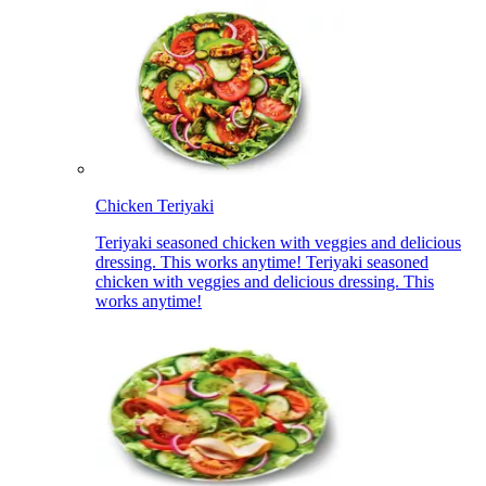
Chicken Teriyaki​​​​‌ ‍ ​‍​‍‌‍ ‌ ​‍‌‍‍‌‌‍‌ ‌‍‍‌‌‍ ‍​‍​‍​ ‍‍​‍​‍‌ ​ ‌‍​‌‌‍ ‍‌‍‍‌‌ ‌​‌ ‍‌​‍ ‍‌‍‍‌‌‍ ​‍​‍​‍ ​​‍​‍‌‍‍​‌ ​‍‌‍‌‌‌‍‌‍​‍​‍​ ‍‍​‍​‍‌‍‍​‌ ‌​‌ ‌​‌ ​​‌ ​ ​ ‍‍​‍ ​‍ ‌‍ ‍‌‍ ‌ ​‍‌‍‌​‌‍‍‌‌‍​ ​‍ ‌‌‍​‍‌‍‍‌‌ ‌​‌‍‌‌‌ ​ ​‍ ‌‌‍‌ ‌ ​‍‌‍ ‌ ‌‌‌ ​​​‍ ‌‌ ​ ‌ ‌​‌ ‌‌‌‍‌​‌‍‍‌‌‍ ​‍ ‍‌ ‌‍‌‍‌‌‌ ​‍‌‍​ ‌‍‌‌‌‍ ​​‍ ‍‌‍​‌‌ ​​‌ ​​​‍ ‌‍‍‌‌‍ ‍‌ ‌​‌‍‌‌‌‍ ‍‌ ‌​​‍ ‌‍‌‌‌‍‌​‌‍‍‌‌ ‌​​‍ ‌‍ ‌‌‍ ‌‍‌​‌‍‌‌​ ‌‌ ​​‌ ​‍‌‍‌‌‌ ​ ‌‍‌‌‌‍ ‍‌ ‌​‌‍​‌‌ ‌​‌‍‍‌‌‍ ‌‍ ‍​ ‍ ‌‍‍‌‌‍‌​​ ‌​ ‍‌‌‍‌​​ ‍​​ ‍‌‌‍‌‍​ ‌‍‌‍​‍‌‍​‍​‍ ‌‌‍​ ‌‍​ ​ ‌‌‌‍‌​​‍ ‌​ ‌​‌‍‌​‌‍​‌​ ​​​‍ ‌‌‍​‌​ ‌‍‌‍​‌​ ‌‍​‍ ‌​ ‌‍​ ​ ‌‍‌‌​ ​​‌‍​‌​ ‌ ‌‍‌‌‌‍‌​‌‍‌‌​ ‍‌‌‍‌​​ ​​​ ‍ ‌ ‌​‌ ‍‌‌ ​​‌‍‌‌​ ‌‌ ​​‌ ​‍‌‍ ‌‍‌​‌ ‌‌‌‍​ ‌ ‌​​ ‍ ‌ ​​‌‍​‌‌ ‌​‌‍‍​​ ‌‌‍ ‍‌‍​‌‌‍ ‌‌‍‌‌​‍‌‌​ ‌‌‌​​‍‌‌ ‌‍‍ ‌‍‌‌‌ ‍‌​‍‌‌​ ​ ‌​‌​​‍‌‌​ ​ ‌​‌​​‍‌‌​ ​‍​ ​‍‌‍‌‌‌‍ ‍​‍‌‌​ ​‍​ ​‍​‍‌‌​ ‌‌‌​‌​​‍ ‍‌ ‌‍‌‍​‌‌‍ ​‌ ‌‌‌‍‌‌​ ‌‍​‍‌‍​‌‌ ​ ‌‍‌‌‌‌‌‌‌ ​‍‌‍ ​​ ‌‌‍‍​‌ ‌​‌ ‌​‌ ​​‌ ​ ​‍‌‌​ ​ ‌​​‌​‍‌‌​ ​‍‌​‌‍​‍‌‌​ ​‍‌​‌‍‌‍ ‍‌‍ ‌ ​‍‌‍‌​‌‍‍‌‌‍​ ​‍ ‌‌‍​‍‌‍‍‌‌ ‌​‌‍‌‌‌ ​ ​‍ ‌‌‍‌ ‌ ​‍‌‍ ‌ ‌‌‌ ​​​‍ ‌‌ ​ ‌ ‌​‌ ‌‌‌‍‌​‌‍‍‌‌‍ ​‍ ‍‌ ‌‍‌‍‌‌‌ ​‍‌‍​ ‌‍‌‌‌‍ ​​‍ ‍‌‍​‌‌ ​​‌ ​​​‍‌‍‌‍‍‌‌‍‌​​ ‌​ ‍‌‌‍‌​​ ‍​​ ‍‌‌‍‌‍​ ‌‍‌‍​‍‌‍​‍​‍ ‌‌‍​ ‌‍​ ​ ‌‌‌‍‌​​‍ ‌​ ‌​‌‍‌​‌‍​‌​ ​​​‍ ‌‌‍​‌​ ‌‍‌‍​‌​ ‌‍​‍ ‌​ ‌‍​ ​ ‌‍‌‌​ ​​‌‍​‌​ ‌ ‌‍‌‌‌‍‌​‌‍‌‌​ ‍‌‌‍‌​​ ​​​‍‌‍‌ ‌​‌ ‍‌‌ ​​‌‍‌‌​ ‌‌ ​​‌ ​‍‌‍ ‌‍‌​‌ ‌‌‌‍​ ‌ ‌​​‍‌‍‌ ​​‌‍​‌‌ ‌​‌‍‍​​ ‌‌‍ ‍‌‍​‌‌‍ ‌‌‍‌‌​‍‌‌​ ‌‌‌​​‍‌‌ ‌‍‍ ‌‍‌‌‌ ‍‌​‍‌‌​ ​ ‌​‌​​‍‌‌​ ​ ‌​‌​​‍‌‌​ ​‍​ ​‍‌‍‌‌‌‍ ‍​‍‌‌​ ​‍​ ​‍​‍‌‌​ ‌‌‌​‌​​‍ ‍‌ ‌‍‌‍​‌‌‍ ​‌ ‌‌‌‍‌‌​‍‌‍‌ ​​‌‍‌‌‌ ​‍‌ ​ ‌ ​​‌‍‌‌‌‍​ ‌ ‌​‌‍‍‌‌ ‌‍‌‍‌‌​ ‌‌ ​​‌ ‌‌‌‍​‍‌‍ ​‌‍‍‌‌ ​ ‌‍‍​‌‍‌‌‌‍‌​​‍​‍‌ ‌
Teriyaki seasoned chicken with veggies and delicious
dressing. This works anytime! Teriyaki seasoned
chicken with veggies and delicious dressing. This
works anytime!​​​​‌ ‍ ​‍​‍‌‍ ‌ ​‍‌‍‍‌‌‍‌ ‌‍‍‌‌‍ ‍​‍​‍​ ‍‍​‍​‍‌ ​ ‌‍​‌‌‍ ‍‌‍‍‌‌ ‌​‌ ‍‌​‍ ‍‌‍‍‌‌‍ ​‍​‍​‍ ​​‍​‍‌‍‍​‌ ​‍‌‍‌‌‌‍‌‍​‍​‍​ ‍‍​‍​‍‌‍‍​‌ ‌​‌ ‌​‌ ​​‌ ​ ​ ‍‍​‍ ​‍ ‌‍ ‍‌‍ ‌ ​‍‌‍‌​‌‍‍‌‌‍​ ​‍ ‌‌‍​‍‌‍‍‌‌ ‌​‌‍‌‌‌ ​ ​‍ ‌‌‍‌ ‌ ​‍‌‍ ‌ ‌‌‌ ​​​‍ ‌‌ ​ ‌ ‌​‌ ‌‌‌‍‌​‌‍‍‌‌‍ ​‍ ‍‌ ‌‍‌‍‌‌‌ ​‍‌‍​ ‌‍‌‌‌‍ ​​‍ ‍‌‍​‌‌ ​​‌ ​​​‍ ‌‍‍‌‌‍ ‍‌ ‌​‌‍‌‌‌‍ ‍‌ ‌​​‍ ‌‍‌‌‌‍‌​‌‍‍‌‌ ‌​​‍ ‌‍ ‌‌‍ ‌‍‌​‌‍‌‌​ ‌‌ ​​‌ ​‍‌‍‌‌‌ ​ ‌‍‌‌‌‍ ‍‌ ‌​‌‍​‌‌ ‌​‌‍‍‌‌‍ ‌‍ ‍​ ‍ ‌‍‍‌‌‍‌​​ ‌​ ‍‌‌‍‌​​ ‍​​ ‍‌‌‍‌‍​ ‌‍‌‍​‍‌‍​‍​‍ ‌‌‍​ ‌‍​ ​ ‌‌‌‍‌​​‍ ‌​ ‌​‌‍‌​‌‍​‌​ ​​​‍ ‌‌‍​‌​ ‌‍‌‍​‌​ ‌‍​‍ ‌​ ‌‍​ ​ ‌‍‌‌​ ​​‌‍​‌​ ‌ ‌‍‌‌‌‍‌​‌‍‌‌​ ‍‌‌‍‌​​ ​​​ ‍ ‌ ‌​‌ ‍‌‌ ​​‌‍‌‌​ ‌‌ ​​‌ ​‍‌‍ ‌‍‌​‌ ‌‌‌‍​ ‌ ‌​​ ‍ ‌ ​​‌‍​‌‌ ‌​‌‍‍​​ ‌‌ ​ ‌‍‍​‌‍ ‌ ​‍‌ ‌​‌​‌​‌‍‌‌‌ ​ ‌‍​ ‌ ​‍‌‍‍‌‌ ​​‌ ‌​‌‍‍‌‌‍ ‌‍ ‍​‍‌‌​ ‌‌‌​​‍‌‌ ‌‍‍ ‌‍‌‌‌ ‍‌​‍‌‌​ ​ ‌​‌​​‍‌‌​ ​ ‌​‌​​‍‌‌​ ​‍​ ​‍‌‍‌‌‌‍ ‍​‍‌‌​ ​‍​ ​‍​‍‌‌​ ‌‌‌​‌​​‍ ‍‌ ‌‍‌‍​‌‌‍ ​‌ ‌‌‌‍‌‌​ ‌‍​‍‌‍​‌‌ ​ ‌‍‌‌‌‌‌‌‌ ​‍‌‍ ​​ ‌‌‍‍​‌ ‌​‌ ‌​‌ ​​‌ ​ ​‍‌‌​ ​ ‌​​‌​‍‌‌​ ​‍‌​‌‍​‍‌‌​ ​‍‌​‌‍‌‍ ‍‌‍ ‌ ​‍‌‍‌​‌‍‍‌‌‍​ ​‍ ‌‌‍​‍‌‍‍‌‌ ‌​‌‍‌‌‌ ​ ​‍ ‌‌‍‌ ‌ ​‍‌‍ ‌ ‌‌‌ ​​​‍ ‌‌ ​ ‌ ‌​‌ ‌‌‌‍‌​‌‍‍‌‌‍ ​‍ ‍‌ ‌‍‌‍‌‌‌ ​‍‌‍​ ‌‍‌‌‌‍ ​​‍ ‍‌‍​‌‌ ​​‌ ​​​‍‌‍‌‍‍‌‌‍‌​​ ‌​ ‍‌‌‍‌​​ ‍​​ ‍‌‌‍‌‍​ ‌‍‌‍​‍‌‍​‍​‍ ‌‌‍​ ‌‍​ ​ ‌‌‌‍‌​​‍ ‌​ ‌​‌‍‌​‌‍​‌​ ​​​‍ ‌‌‍​‌​ ‌‍‌‍​‌​ ‌‍​‍ ‌​ ‌‍​ ​ ‌‍‌‌​ ​​‌‍​‌​ ‌ ‌‍‌‌‌‍‌​‌‍‌‌​ ‍‌‌‍‌​​ ​​​‍‌‍‌ ‌​‌ ‍‌‌ ​​‌‍‌‌​ ‌‌ ​​‌ ​‍‌‍ ‌‍‌​‌ ‌‌‌‍​ ‌ ‌​​‍‌‍‌ ​​‌‍​‌‌ ‌​‌‍‍​​ ‌‌ ​ ‌‍‍​‌‍ ‌ ​‍‌ ‌​‌​‌​‌‍‌‌‌ ​ ‌‍​ ‌ ​‍‌‍‍‌‌ ​​‌ ‌​‌‍‍‌‌‍ ‌‍ ‍​‍‌‌​ ‌‌‌​​‍‌‌ ‌‍‍ ‌‍‌‌‌ ‍‌​‍‌‌​ ​ ‌​‌​​‍‌‌​ ​ ‌​‌​​‍‌‌​ ​‍​ ​‍‌‍‌‌‌‍ ‍​‍‌‌​ ​‍​ ​‍​‍‌‌​ ‌‌‌​‌​​‍ ‍‌ ‌‍‌‍​‌‌‍ ​‌ ‌‌‌‍‌‌​‍‌‍‌ ​​‌‍‌‌‌ ​‍‌ ​ ‌ ​​‌‍‌‌‌‍​ ‌ ‌​‌‍‍‌‌ ‌‍‌‍‌‌​ ‌‌ ​​‌ ‌‌‌‍​‍‌‍ ​‌‍‍‌‌ ​ ‌‍‍​‌‍‌‌‌‍‌​​‍​‍‌ ‌