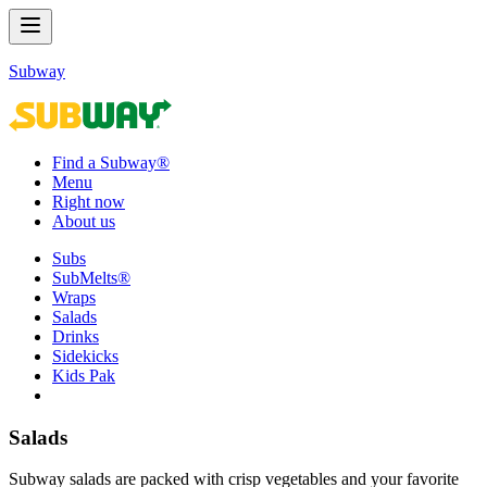
Subway
Find a Subway®
Menu
Right now
About us
Subs
SubMelts®
Wraps
Salads
Drinks
Sidekicks
Kids Pak
Salads​​​​‌ ‍ ​‍​‍‌‍ ‌ ​‍‌‍‍‌‌‍‌ ‌‍‍‌‌‍ ‍​‍​‍​ ‍‍​‍​‍‌ ​ ‌‍​‌‌‍ ‍‌‍‍‌‌ ‌​‌ ‍‌​‍ ‍‌‍‍‌‌‍ ​‍​‍​‍ ​​‍​‍‌‍‍​‌ ​‍‌‍‌‌‌‍‌‍​‍​‍​ ‍‍​‍​‍‌‍‍​‌ ‌​‌ ‌​‌ ​​‌ ​ ​ ‍‍​‍ ​‍ ‌‍ ‍‌‍ ‌ ​‍‌‍‌​‌‍‍‌‌‍​ ​‍ ‌‌‍​‍‌‍‍‌‌ ‌​‌‍‌‌‌ ​ ​‍ ‌‌‍‌ ‌ ​‍‌‍ ‌ ‌‌‌ ​​​‍ ‌‌ ​ ‌ ‌​‌ ‌‌‌‍‌​‌‍‍‌‌‍ ​‍ ‍‌ ‌‍‌‍‌‌‌ ​‍‌‍​ ‌‍‌‌‌‍ ​​‍ ‍‌‍​‌‌ ​​‌ ​​​‍ ‌‍‍‌‌‍ ‍‌ ‌​‌‍‌‌‌‍ ‍‌ ‌​​‍ ‌‍‌‌‌‍‌​‌‍‍‌‌ ‌​​‍ ‌‍ ‌‌‍ ‌‍‌​‌‍‌‌​ ‌‌ ​​‌ ​‍‌‍‌‌‌ ​ ‌‍‌‌‌‍ ‍‌ ‌​‌‍​‌‌ ‌​‌‍‍‌‌‍ ‌‍ ‍​ ‍ ‌‍‍‌‌‍‌​​ ‌​ ‍‌​ ‍​‌‍​‌​ ‍‌​ ​‍​ ‌ ​ ‌​​ ‍‌​‍ ‌​ ‌ ​ ‍‌​ ​ ​ ‍‌​‍ ‌​ ‌​​ ​​​ ​ ​ ‍‌​‍ ‌‌‍​‌‌‍‌‍​ ‍​‌‍‌​​‍ ‌‌‍​‍‌‍‌‌​ ​ ​ ‌‍​ ‌ ​ ‌ ‌‍​ ‌‍‌‌​ ‌​​ ‌‌‌‍‌‍‌‍​‍​ ‍ ‌ ‌​‌ ‍‌‌ ​​‌‍‌‌​ ‌‌‍​ ‌‍​‌‌ ‌​‌‍‌‌‌‍‌ ‌‍ ‌ ​‍‌ ‍‌​ ‍ ‌ ​​‌‍​‌‌ ‌​‌‍‍​​ ‌‌‍ ‍‌‍​‌‌‍ ‌‌‍‌‌​‍‌‌​ ‌‌‌​​‍‌‌ ‌‍‍ ‌‍‌‌‌ ‍‌​‍‌‌​ ​ ‌​‌​​‍‌‌​ ​ ‌​‌​​‍‌‌​ ​‍​ ​‍‌‍‌‌‌‍ ‍​‍‌‌​ ​‍​ ​‍​‍‌‌​ ‌‌‌​‌​​‍ ‍‌ ‌‍‌‍​‌‌‍ ​‌ ‌‌‌‍‌‌​ ‌‍​‍‌‍​‌‌ ​ ‌‍‌‌‌‌‌‌‌ ​‍‌‍ ​​ ‌‌‍‍​‌ ‌​‌ ‌​‌ ​​‌ ​ ​‍‌‌​ ​ ‌​​‌​‍‌‌​ ​‍‌​‌‍​‍‌‌​ ​‍‌​‌‍‌‍ ‍‌‍ ‌ ​‍‌‍‌​‌‍‍‌‌‍​ ​‍ ‌‌‍​‍‌‍‍‌‌ ‌​‌‍‌‌‌ ​ ​‍ ‌‌‍‌ ‌ ​‍‌‍ ‌ ‌‌‌ ​​​‍ ‌‌ ​ ‌ ‌​‌ ‌‌‌‍‌​‌‍‍‌‌‍ ​‍ ‍‌ ‌‍‌‍‌‌‌ ​‍‌‍​ ‌‍‌‌‌‍ ​​‍ ‍‌‍​‌‌ ​​‌ ​​​‍‌‍‌‍‍‌‌‍‌​​ ‌​ ‍‌​ ‍​‌‍​‌​ ‍‌​ ​‍​ ‌ ​ ‌​​ ‍‌​‍ ‌​ ‌ ​ ‍‌​ ​ ​ ‍‌​‍ ‌​ ‌​​ ​​​ ​ ​ ‍‌​‍ ‌‌‍​‌‌‍‌‍​ ‍​‌‍‌​​‍ ‌‌‍​‍‌‍‌‌​ ​ ​ ‌‍​ ‌ ​ ‌ ‌‍​ ‌‍‌‌​ ‌​​ ‌‌‌‍‌‍‌‍​‍​‍‌‍‌ ‌​‌ ‍‌‌ ​​‌‍‌‌​ ‌‌‍​ ‌‍​‌‌ ‌​‌‍‌‌‌‍‌ ‌‍ ‌ ​‍‌ ‍‌​‍‌‍‌ ​​‌‍​‌‌ ‌​‌‍‍​​ ‌‌‍ ‍‌‍​‌‌‍ ‌‌‍‌‌​‍‌‌​ ‌‌‌​​‍‌‌ ‌‍‍ ‌‍‌‌‌ ‍‌​‍‌‌​ ​ ‌​‌​​‍‌‌​ ​ ‌​‌​​‍‌‌​ ​‍​ ​‍‌‍‌‌‌‍ ‍​‍‌‌​ ​‍​ ​‍​‍‌‌​ ‌‌‌​‌​​‍ ‍‌ ‌‍‌‍​‌‌‍ ​‌ ‌‌‌‍‌‌​‍‌‍‌ ​​‌‍‌‌‌ ​‍‌ ​ ‌ ​​‌‍‌‌‌‍​ ‌ ‌​‌‍‍‌‌ ‌‍‌‍‌‌​ ‌‌ ​​‌ ‌‌‌‍​‍‌‍ ​‌‍‍‌‌ ​ ‌‍‍​‌‍‌‌‌‍‌​​‍​‍‌ ‌
Subway salads are packed with crisp vegetables and your favorite