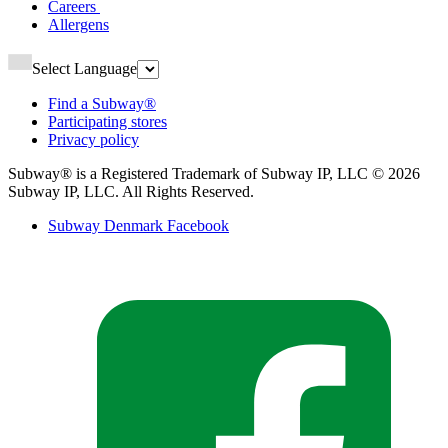
Careers ​​​​‌ ‍ ​‍​‍‌‍ ‌ ​‍‌‍‍‌‌‍‌ ‌‍‍‌‌‍ ‍​‍​‍​ ‍‍​‍​‍‌ ​ ‌‍​‌‌‍ ‍‌‍‍‌‌ ‌​‌ ‍‌​‍ ‍‌‍‍‌‌‍ ​‍​‍​‍ ​​‍​‍‌‍‍​‌ ​‍‌‍‌‌‌‍‌‍​‍​‍​ ‍‍​‍​‍‌‍‍​‌ ‌​‌ ‌​‌ ​​‌ ​ ​ ‍‍​‍ ​‍ ‌‍ ‍‌‍ ‌ ​‍‌‍‌​‌‍‍‌‌‍​ ​‍ ‌‌‍​‍‌‍‍‌‌ ‌​‌‍‌‌‌ ​ ​‍ ‌‌‍‌ ‌ ​‍‌‍ ‌ ‌‌‌ ​​​‍ ‌‌ ​ ‌ ‌​‌ ‌‌‌‍‌​‌‍‍‌‌‍ ​‍ ‍‌ ‌‍‌‍‌‌‌ ​‍‌‍​ ‌‍‌‌‌‍ ​​‍ ‍‌‍​‌‌ ​​‌ ​​​‍ ‌‍‍‌‌‍ ‍‌ ‌​‌‍‌‌‌‍ ‍‌ ‌​​‍ ‌‍‌‌‌‍‌​‌‍‍‌‌ ‌​​‍ ‌‍ ‌‌‍ ‌‍‌​‌‍‌‌​ ‌‌ ​​‌ ​‍‌‍‌‌‌ ​ ‌‍‌‌‌‍ ‍‌ ‌​‌‍​‌‌ ‌​‌‍‍‌‌‍ ‌‍ ‍​ ‍ ‌‍‍‌‌‍‌​​ ‌‌‍‌​​ ‍​​ ​​‌‍‌​​ ​‌‌‍‌‍‌‍​‌​ ‌ ​‍ ‌‌‍​‌​ ​‍​ ‍​​ ‍‌​‍ ‌​ ‌​‌‍‌‌​ ​ ​ ​‌​‍ ‌‌‍​‍​ ​‌‌‍‌​​ ‌‍​‍ ‌​ ‌‍​ ‌​​ ‌‍​ ​‍​ ‌‍​ ‌‌​ ‍​​ ‌ ​ ‌‌​ ​‍​ ‌‍​ ‌‌​ ‍ ‌ ‌​‌ ‍‌‌ ​​‌‍‌‌​ ‌‌ ‌ ‌‍‌‌‌‍​‍‌ ​ ‌‍‍‌‌ ‌​‌‍‌‌‌​ ‍‌‍​‌‌ ‌‍‌‍‍‌‌‍‌ ‌‍​‌‌ ‌​‌‍‍‌‌‍ ‌‍ ‍‌​‍‌‌ ‌​‌‍‌‌‌‍ ‌​ ‍ ‌ ​​‌‍​‌‌ ‌​‌‍‍​​ ‌‌‍ ​‌‍​‌‌‍​‍‌‍‌‌‌‍ ​​‍‌‌​ ‌‌‌​​‍‌‌ ‌‍‍ ‌‍‌‌‌ ‍‌​‍‌‌​ ​ ‌​‌​​‍‌‌​ ​ ‌​‌​​‍‌‌​ ​‍​ ​‍‌‍‌‌‌‍ ‍​‍‌‌​ ​‍​ ​‍​‍‌‌​ ‌‌‌​‌​​‍ ‍‌ ‌‍‌‍​‌‌‍ ​‌ ‌‌‌‍‌‌​ ‌‍​‍‌‍​‌‌ ​ ‌‍‌‌‌‌‌‌‌ ​‍‌‍ ​​ ‌‌‍‍​‌ ‌​‌ ‌​‌ ​​‌ ​ ​‍‌‌​ ​ ‌​​‌​‍‌‌​ ​‍‌​‌‍​‍‌‌​ ​‍‌​‌‍‌‍ ‍‌‍ ‌ ​‍‌‍‌​‌‍‍‌‌‍​ ​‍ ‌‌‍​‍‌‍‍‌‌ ‌​‌‍‌‌‌ ​ ​‍ ‌‌‍‌ ‌ ​‍‌‍ ‌ ‌‌‌ ​​​‍ ‌‌ ​ ‌ ‌​‌ ‌‌‌‍‌​‌‍‍‌‌‍ ​‍ ‍‌ ‌‍‌‍‌‌‌ ​‍‌‍​ ‌‍‌‌‌‍ ​​‍ ‍‌‍​‌‌ ​​‌ ​​​‍‌‍‌‍‍‌‌‍‌​​ ‌‌‍‌​​ ‍​​ ​​‌‍‌​​ ​‌‌‍‌‍‌‍​‌​ ‌ ​‍ ‌‌‍​‌​ ​‍​ ‍​​ ‍‌​‍ ‌​ ‌​‌‍‌‌​ ​ ​ ​‌​‍ ‌‌‍​‍​ ​‌‌‍‌​​ ‌‍​‍ ‌​ ‌‍​ ‌​​ ‌‍​ ​‍​ ‌‍​ ‌‌​ ‍​​ ‌ ​ ‌‌​ ​‍​ ‌‍​ ‌‌​‍‌‍‌ ‌​‌ ‍‌‌ ​​‌‍‌‌​ ‌‌ ‌ ‌‍‌‌‌‍​‍‌ ​ ‌‍‍‌‌ ‌​‌‍‌‌‌​ ‍‌‍​‌‌ ‌‍‌‍‍‌‌‍‌ ‌‍​‌‌ ‌​‌‍‍‌‌‍ ‌‍ ‍‌​‍‌‌ ‌​‌‍‌‌‌‍ ‌​‍‌‍‌ ​​‌‍​‌‌ ‌​‌‍‍​​ ‌‌‍ ​‌‍​‌‌‍​‍‌‍‌‌‌‍ ​​‍‌‌​ ‌‌‌​​‍‌‌ ‌‍‍ ‌‍‌‌‌ ‍‌​‍‌‌​ ​ ‌​‌​​‍‌‌​ ​ ‌​‌​​‍‌‌​ ​‍​ ​‍‌‍‌‌‌‍ ‍​‍‌‌​ ​‍​ ​‍​‍‌‌​ ‌‌‌​‌​​‍ ‍‌ ‌‍‌‍​‌‌‍ ​‌ ‌‌‌‍‌‌​‍‌‍‌ ​​‌‍‌‌‌ ​‍‌ ​ ‌ ​​‌‍‌‌‌‍​ ‌ ‌​‌‍‍‌‌ ‌‍‌‍‌‌​ ‌‌ ​​‌ ‌‌‌‍​‍‌‍ ​‌‍‍‌‌ ​ ‌‍‍​‌‍‌‌‌‍‌​​‍​‍‌ ‌
Allergens​​​​‌ ‍ ​‍​‍‌‍ ‌ ​‍‌‍‍‌‌‍‌ ‌‍‍‌‌‍ ‍​‍​‍​ ‍‍​‍​‍‌ ​ ‌‍​‌‌‍ ‍‌‍‍‌‌ ‌​‌ ‍‌​‍ ‍‌‍‍‌‌‍ ​‍​‍​‍ ​​‍​‍‌‍‍​‌ ​‍‌‍‌‌‌‍‌‍​‍​‍​ ‍‍​‍​‍‌‍‍​‌ ‌​‌ ‌​‌ ​​‌ ​ ​ ‍‍​‍ ​‍ ‌‍ ‍‌‍ ‌ ​‍‌‍‌​‌‍‍‌‌‍​ ​‍ ‌‌‍​‍‌‍‍‌‌ ‌​‌‍‌‌‌ ​ ​‍ ‌‌‍‌ ‌ ​‍‌‍ ‌ ‌‌‌ ​​​‍ ‌‌ ​ ‌ ‌​‌ ‌‌‌‍‌​‌‍‍‌‌‍ ​‍ ‍‌ ‌‍‌‍‌‌‌ ​‍‌‍​ ‌‍‌‌‌‍ ​​‍ ‍‌‍​‌‌ ​​‌ ​​​‍ ‌‍‍‌‌‍ ‍‌ ‌​‌‍‌‌‌‍ ‍‌ ‌​​‍ ‌‍‌‌‌‍‌​‌‍‍‌‌ ‌​​‍ ‌‍ ‌‌‍ ‌‍‌​‌‍‌‌​ ‌‌ ​​‌ ​‍‌‍‌‌‌ ​ ‌‍‌‌‌‍ ‍‌ ‌​‌‍​‌‌ ‌​‌‍‍‌‌‍ ‌‍ ‍​ ‍ ‌‍‍‌‌‍‌​​ ‌​ ‌​​ ‍​​ ‌ ‌‍​‍​ ‌​​ ​‌​ ​​‌‍‌​​‍ ‌‌‍‌​​ ‍​‌‍​‍‌‍​‍​‍ ‌​ ‌​‌‍‌‍​ ​​​ ‌​​‍ ‌‌‍​‍​ ‌ ​ ‌ ​ ​ ​‍ ‌​ ‌‍​ ‍‌‌‍‌‍​ ‌​​ ‍​‌‍​ ​ ​‌‌‍‌‍‌‍​ ‌‍‌‍​ ‌‍​ ‌‌​ ‍ ‌ ‌​‌ ‍‌‌ ​​‌‍‌‌​ ‌‌ ‌ ‌‍‌‌‌‍​‍‌ ​ ‌‍‍‌‌ ‌​‌‍‌‌‌​ ‍‌‍​‌‌ ‌‍‌‍‍‌‌‍‌ ‌‍​‌‌ ‌​‌‍‍‌‌‍ ‌‍ ‍‌​‍‌‌ ‌​‌‍‌‌‌‍ ‌​ ‍ ‌ ​​‌‍​‌‌ ‌​‌‍‍​​ ‌‌‍ ​‌‍​‌‌‍​‍‌‍‌‌‌‍ ​​‍‌‌​ ‌‌‌​​‍‌‌ ‌‍‍ ‌‍‌‌‌ ‍‌​‍‌‌​ ​ ‌​‌​​‍‌‌​ ​ ‌​‌​​‍‌‌​ ​‍​ ​‍‌‍‌‌‌‍ ‍​‍‌‌​ ​‍​ ​‍​‍‌‌​ ‌‌‌​‌​​‍ ‍‌ ‌‍‌‍​‌‌‍ ​‌ ‌‌‌‍‌‌​ ‌‍​‍‌‍​‌‌ ​ ‌‍‌‌‌‌‌‌‌ ​‍‌‍ ​​ ‌‌‍‍​‌ ‌​‌ ‌​‌ ​​‌ ​ ​‍‌‌​ ​ ‌​​‌​‍‌‌​ ​‍‌​‌‍​‍‌‌​ ​‍‌​‌‍‌‍ ‍‌‍ ‌ ​‍‌‍‌​‌‍‍‌‌‍​ ​‍ ‌‌‍​‍‌‍‍‌‌ ‌​‌‍‌‌‌ ​ ​‍ ‌‌‍‌ ‌ ​‍‌‍ ‌ ‌‌‌ ​​​‍ ‌‌ ​ ‌ ‌​‌ ‌‌‌‍‌​‌‍‍‌‌‍ ​‍ ‍‌ ‌‍‌‍‌‌‌ ​‍‌‍​ ‌‍‌‌‌‍ ​​‍ ‍‌‍​‌‌ ​​‌ ​​​‍‌‍‌‍‍‌‌‍‌​​ ‌​ ‌​​ ‍​​ ‌ ‌‍​‍​ ‌​​ ​‌​ ​​‌‍‌​​‍ ‌‌‍‌​​ ‍​‌‍​‍‌‍​‍​‍ ‌​ ‌​‌‍‌‍​ ​​​ ‌​​‍ ‌‌‍​‍​ ‌ ​ ‌ ​ ​ ​‍ ‌​ ‌‍​ ‍‌‌‍‌‍​ ‌​​ ‍​‌‍​ ​ ​‌‌‍‌‍‌‍​ ‌‍‌‍​ ‌‍​ ‌‌​‍‌‍‌ ‌​‌ ‍‌‌ ​​‌‍‌‌​ ‌‌ ‌ ‌‍‌‌‌‍​‍‌ ​ ‌‍‍‌‌ ‌​‌‍‌‌‌​ ‍‌‍​‌‌ ‌‍‌‍‍‌‌‍‌ ‌‍​‌‌ ‌​‌‍‍‌‌‍ ‌‍ ‍‌​‍‌‌ ‌​‌‍‌‌‌‍ ‌​‍‌‍‌ ​​‌‍​‌‌ ‌​‌‍‍​​ ‌‌‍ ​‌‍​‌‌‍​‍‌‍‌‌‌‍ ​​‍‌‌​ ‌‌‌​​‍‌‌ ‌‍‍ ‌‍‌‌‌ ‍‌​‍‌‌​ ​ ‌​‌​​‍‌‌​ ​ ‌​‌​​‍‌‌​ ​‍​ ​‍‌‍‌‌‌‍ ‍​‍‌‌​ ​‍​ ​‍​‍‌‌​ ‌‌‌​‌​​‍ ‍‌ ‌‍‌‍​‌‌‍ ​‌ ‌‌‌‍‌‌​‍‌‍‌ ​​‌‍‌‌‌ ​‍‌ ​ ‌ ​​‌‍‌‌‌‍​ ‌ ‌​‌‍‍‌‌ ‌‍‌‍‌‌​ ‌‌ ​​‌ ‌‌‌‍​‍‌‍ ​‌‍‍‌‌ ​ ‌‍‍​‌‍‌‌‌‍‌​​‍​‍‌ ‌
Select Language
Find a Subway®​​​​‌ ‍ ​‍​‍‌‍ ‌ ​‍‌‍‍‌‌‍‌ ‌‍‍‌‌‍ ‍​‍​‍​ ‍‍​‍​‍‌ ​ ‌‍​‌‌‍ ‍‌‍‍‌‌ ‌​‌ ‍‌​‍ ‍‌‍‍‌‌‍ ​‍​‍​‍ ​​‍​‍‌‍‍​‌ ​‍‌‍‌‌‌‍‌‍​‍​‍​ ‍‍​‍​‍‌‍‍​‌ ‌​‌ ‌​‌ ​​‌ ​ ​ ‍‍​‍ ​‍ ‌‍ ‍‌‍ ‌ ​‍‌‍‌​‌‍‍‌‌‍​ ​‍ ‌‌‍​‍‌‍‍‌‌ ‌​‌‍‌‌‌ ​ ​‍ ‌‌‍‌ ‌ ​‍‌‍ ‌ ‌‌‌ ​​​‍ ‌‌ ​ ‌ ‌​‌ ‌‌‌‍‌​‌‍‍‌‌‍ ​‍ ‍‌ ‌‍‌‍‌‌‌ ​‍‌‍​ ‌‍‌‌‌‍ ​​‍ ‍‌‍​‌‌ ​​‌ ​​​‍ ‌‍‍‌‌‍ ‍‌ ‌​‌‍‌‌‌‍ ‍‌ ‌​​‍ ‌‍‌‌‌‍‌​‌‍‍‌‌ ‌​​‍ ‌‍ ‌‌‍ ‌‍‌​‌‍‌‌​ ‌‌ ​​‌ ​‍‌‍‌‌‌ ​ ‌‍‌‌‌‍ ‍‌ ‌​‌‍​‌‌ ‌​‌‍‍‌‌‍ ‌‍ ‍​ ‍ ‌‍‍‌‌‍‌​​ ‌‌‍​‍​ ​‌​ ‌​​ ‌‍​ ‌ ​ ‍​​ ‍​​ ​‍​‍ ‌​ ‌‍​ ‌‌​ ‌​‌‍‌‍​‍ ‌​ ‌​​ ‌‍​ ​‌​ ‌‍​‍ ‌​ ‍‌​ ‍‌​ ‌‌​ ‌‌​‍ ‌‌‍‌‍​ ‍​‌‍​‍‌‍‌​​ ‍‌​ ​‌‌‍​‍​ ‍​​ ‍​‌‍‌‌​ ​ ​ ‍​​ ‍ ‌ ‌​‌ ‍‌‌ ​​‌‍‌‌​ ‌‌ ‌ ‌‍‌‌‌‍​‍‌ ​ ‌‍‍‌‌ ‌​‌‍‌‌‌​ ‍‌‍​‌‌ ‌‍‌‍‍‌‌‍‌ ‌‍​‌‌ ‌​‌‍‍‌‌‍ ‌‍ ‍‌​‍‌‌ ‌​‌‍‌‌‌‍ ‌​ ‍ ‌ ​​‌‍​‌‌ ‌​‌‍‍​​ ‌‌‍ ​‌‍​‌‌‍​‍‌‍‌‌‌‍ ​​‍‌‌​ ‌‌‌​​‍‌‌ ‌‍‍ ‌‍‌‌‌ ‍‌​‍‌‌​ ​ ‌​‌​​‍‌‌​ ​ ‌​‌​​‍‌‌​ ​‍​ ​‍‌‍‌‌‌‍ ‍​‍‌‌​ ​‍​ ​‍​‍‌‌​ ‌‌‌​‌​​‍ ‍‌ ‌‍‌‍​‌‌‍ ​‌ ‌‌‌‍‌‌​ ‌‍​‍‌‍​‌‌ ​ ‌‍‌‌‌‌‌‌‌ ​‍‌‍ ​​ ‌‌‍‍​‌ ‌​‌ ‌​‌ ​​‌ ​ ​‍‌‌​ ​ ‌​​‌​‍‌‌​ ​‍‌​‌‍​‍‌‌​ ​‍‌​‌‍‌‍ ‍‌‍ ‌ ​‍‌‍‌​‌‍‍‌‌‍​ ​‍ ‌‌‍​‍‌‍‍‌‌ ‌​‌‍‌‌‌ ​ ​‍ ‌‌‍‌ ‌ ​‍‌‍ ‌ ‌‌‌ ​​​‍ ‌‌ ​ ‌ ‌​‌ ‌‌‌‍‌​‌‍‍‌‌‍ ​‍ ‍‌ ‌‍‌‍‌‌‌ ​‍‌‍​ ‌‍‌‌‌‍ ​​‍ ‍‌‍​‌‌ ​​‌ ​​​‍‌‍‌‍‍‌‌‍‌​​ ‌‌‍​‍​ ​‌​ ‌​​ ‌‍​ ‌ ​ ‍​​ ‍​​ ​‍​‍ ‌​ ‌‍​ ‌‌​ ‌​‌‍‌‍​‍ ‌​ ‌​​ ‌‍​ ​‌​ ‌‍​‍ ‌​ ‍‌​ ‍‌​ ‌‌​ ‌‌​‍ ‌‌‍‌‍​ ‍​‌‍​‍‌‍‌​​ ‍‌​ ​‌‌‍​‍​ ‍​​ ‍​‌‍‌‌​ ​ ​ ‍​​‍‌‍‌ ‌​‌ ‍‌‌ ​​‌‍‌‌​ ‌‌ ‌ ‌‍‌‌‌‍​‍‌ ​ ‌‍‍‌‌ ‌​‌‍‌‌‌​ ‍‌‍​‌‌ ‌‍‌‍‍‌‌‍‌ ‌‍​‌‌ ‌​‌‍‍‌‌‍ ‌‍ ‍‌​‍‌‌ ‌​‌‍‌‌‌‍ ‌​‍‌‍‌ ​​‌‍​‌‌ ‌​‌‍‍​​ ‌‌‍ ​‌‍​‌‌‍​‍‌‍‌‌‌‍ ​​‍‌‌​ ‌‌‌​​‍‌‌ ‌‍‍ ‌‍‌‌‌ ‍‌​‍‌‌​ ​ ‌​‌​​‍‌‌​ ​ ‌​‌​​‍‌‌​ ​‍​ ​‍‌‍‌‌‌‍ ‍​‍‌‌​ ​‍​ ​‍​‍‌‌​ ‌‌‌​‌​​‍ ‍‌ ‌‍‌‍​‌‌‍ ​‌ ‌‌‌‍‌‌​‍‌‍‌ ​​‌‍‌‌‌ ​‍‌ ​ ‌ ​​‌‍‌‌‌‍​ ‌ ‌​‌‍‍‌‌ ‌‍‌‍‌‌​ ‌‌ ​​‌ ‌‌‌‍​‍‌‍ ​‌‍‍‌‌ ​ ‌‍‍​‌‍‌‌‌‍‌​​‍​‍‌ ‌
Participating stores​​​​‌ ‍ ​‍​‍‌‍ ‌ ​‍‌‍‍‌‌‍‌ ‌‍‍‌‌‍ ‍​‍​‍​ ‍‍​‍​‍‌ ​ ‌‍​‌‌‍ ‍‌‍‍‌‌ ‌​‌ ‍‌​‍ ‍‌‍‍‌‌‍ ​‍​‍​‍ ​​‍​‍‌‍‍​‌ ​‍‌‍‌‌‌‍‌‍​‍​‍​ ‍‍​‍​‍‌‍‍​‌ ‌​‌ ‌​‌ ​​‌ ​ ​ ‍‍​‍ ​‍ ‌‍ ‍‌‍ ‌ ​‍‌‍‌​‌‍‍‌‌‍​ ​‍ ‌‌‍​‍‌‍‍‌‌ ‌​‌‍‌‌‌ ​ ​‍ ‌‌‍‌ ‌ ​‍‌‍ ‌ ‌‌‌ ​​​‍ ‌‌ ​ ‌ ‌​‌ ‌‌‌‍‌​‌‍‍‌‌‍ ​‍ ‍‌ ‌‍‌‍‌‌‌ ​‍‌‍​ ‌‍‌‌‌‍ ​​‍ ‍‌‍​‌‌ ​​‌ ​​​‍ ‌‍‍‌‌‍ ‍‌ ‌​‌‍‌‌‌‍ ‍‌ ‌​​‍ ‌‍‌‌‌‍‌​‌‍‍‌‌ ‌​​‍ ‌‍ ‌‌‍ ‌‍‌​‌‍‌‌​ ‌‌ ​​‌ ​‍‌‍‌‌‌ ​ ‌‍‌‌‌‍ ‍‌ ‌​‌‍​‌‌ ‌​‌‍‍‌‌‍ ‌‍ ‍​ ‍ ‌‍‍‌‌‍‌​​ ‌​ ​‍​ ​ ‌‍‌‍​ ‌ ‌‍‌​‌‍‌‌‌‍​‌‌‍​‌​‍ ‌​ ‍‌​ ‍‌​ ​​​ ‍​​‍ ‌​ ‌​‌‍​ ‌‍​‍​ ‌‌​‍ ‌‌‍​‌​ ​​‌‍‌‌​ ‌​​‍ ‌​ ​‌‌‍​ ​ ‌ ​ ‍​‌‍‌‌​ ‌‍‌‍‌​‌‍​‍​ ​​‌‍​‌​ ‌‍​ ‍​​ ‍ ‌ ‌​‌ ‍‌‌ ​​‌‍‌‌​ ‌‌ ‌ ‌‍‌‌‌‍​‍‌ ​ ‌‍‍‌‌ ‌​‌‍‌‌‌​ ‍‌‍​‌‌ ‌‍‌‍‍‌‌‍‌ ‌‍​‌‌ ‌​‌‍‍‌‌‍ ‌‍ ‍‌​‍‌‌ ‌​‌‍‌‌‌‍ ‌​ ‍ ‌ ​​‌‍​‌‌ ‌​‌‍‍​​ ‌‌‍ ​‌‍​‌‌‍​‍‌‍‌‌‌‍ ​​‍‌‌​ ‌‌‌​​‍‌‌ ‌‍‍ ‌‍‌‌‌ ‍‌​‍‌‌​ ​ ‌​‌​​‍‌‌​ ​ ‌​‌​​‍‌‌​ ​‍​ ​‍‌‍‌‌‌‍ ‍​‍‌‌​ ​‍​ ​‍​‍‌‌​ ‌‌‌​‌​​‍ ‍‌ ‌‍‌‍​‌‌‍ ​‌ ‌‌‌‍‌‌​ ‌‍​‍‌‍​‌‌ ​ ‌‍‌‌‌‌‌‌‌ ​‍‌‍ ​​ ‌‌‍‍​‌ ‌​‌ ‌​‌ ​​‌ ​ ​‍‌‌​ ​ ‌​​‌​‍‌‌​ ​‍‌​‌‍​‍‌‌​ ​‍‌​‌‍‌‍ ‍‌‍ ‌ ​‍‌‍‌​‌‍‍‌‌‍​ ​‍ ‌‌‍​‍‌‍‍‌‌ ‌​‌‍‌‌‌ ​ ​‍ ‌‌‍‌ ‌ ​‍‌‍ ‌ ‌‌‌ ​​​‍ ‌‌ ​ ‌ ‌​‌ ‌‌‌‍‌​‌‍‍‌‌‍ ​‍ ‍‌ ‌‍‌‍‌‌‌ ​‍‌‍​ ‌‍‌‌‌‍ ​​‍ ‍‌‍​‌‌ ​​‌ ​​​‍‌‍‌‍‍‌‌‍‌​​ ‌​ ​‍​ ​ ‌‍‌‍​ ‌ ‌‍‌​‌‍‌‌‌‍​‌‌‍​‌​‍ ‌​ ‍‌​ ‍‌​ ​​​ ‍​​‍ ‌​ ‌​‌‍​ ‌‍​‍​ ‌‌​‍ ‌‌‍​‌​ ​​‌‍‌‌​ ‌​​‍ ‌​ ​‌‌‍​ ​ ‌ ​ ‍​‌‍‌‌​ ‌‍‌‍‌​‌‍​‍​ ​​‌‍​‌​ ‌‍​ ‍​​‍‌‍‌ ‌​‌ ‍‌‌ ​​‌‍‌‌​ ‌‌ ‌ ‌‍‌‌‌‍​‍‌ ​ ‌‍‍‌‌ ‌​‌‍‌‌‌​ ‍‌‍​‌‌ ‌‍‌‍‍‌‌‍‌ ‌‍​‌‌ ‌​‌‍‍‌‌‍ ‌‍ ‍‌​‍‌‌ ‌​‌‍‌‌‌‍ ‌​‍‌‍‌ ​​‌‍​‌‌ ‌​‌‍‍​​ ‌‌‍ ​‌‍​‌‌‍​‍‌‍‌‌‌‍ ​​‍‌‌​ ‌‌‌​​‍‌‌ ‌‍‍ ‌‍‌‌‌ ‍‌​‍‌‌​ ​ ‌​‌​​‍‌‌​ ​ ‌​‌​​‍‌‌​ ​‍​ ​‍‌‍‌‌‌‍ ‍​‍‌‌​ ​‍​ ​‍​‍‌‌​ ‌‌‌​‌​​‍ ‍‌ ‌‍‌‍​‌‌‍ ​‌ ‌‌‌‍‌‌​‍‌‍‌ ​​‌‍‌‌‌ ​‍‌ ​ ‌ ​​‌‍‌‌‌‍​ ‌ ‌​‌‍‍‌‌ ‌‍‌‍‌‌​ ‌‌ ​​‌ ‌‌‌‍​‍‌‍ ​‌‍‍‌‌ ​ ‌‍‍​‌‍‌‌‌‍‌​​‍​‍‌ ‌
Privacy policy​​​​‌ ‍ ​‍​‍‌‍ ‌ ​‍‌‍‍‌‌‍‌ ‌‍‍‌‌‍ ‍​‍​‍​ ‍‍​‍​‍‌ ​ ‌‍​‌‌‍ ‍‌‍‍‌‌ ‌​‌ ‍‌​‍ ‍‌‍‍‌‌‍ ​‍​‍​‍ ​​‍​‍‌‍‍​‌ ​‍‌‍‌‌‌‍‌‍​‍​‍​ ‍‍​‍​‍‌‍‍​‌ ‌​‌ ‌​‌ ​​‌ ​ ​ ‍‍​‍ ​‍ ‌‍ ‍‌‍ ‌ ​‍‌‍‌​‌‍‍‌‌‍​ ​‍ ‌‌‍​‍‌‍‍‌‌ ‌​‌‍‌‌‌ ​ ​‍ ‌‌‍‌ ‌ ​‍‌‍ ‌ ‌‌‌ ​​​‍ ‌‌ ​ ‌ ‌​‌ ‌‌‌‍‌​‌‍‍‌‌‍ ​‍ ‍‌ ‌‍‌‍‌‌‌ ​‍‌‍​ ‌‍‌‌‌‍ ​​‍ ‍‌‍​‌‌ ​​‌ ​​​‍ ‌‍‍‌‌‍ ‍‌ ‌​‌‍‌‌‌‍ ‍‌ ‌​​‍ ‌‍‌‌‌‍‌​‌‍‍‌‌ ‌​​‍ ‌‍ ‌‌‍ ‌‍‌​‌‍‌‌​ ‌‌ ​​‌ ​‍‌‍‌‌‌ ​ ‌‍‌‌‌‍ ‍‌ ‌​‌‍​‌‌ ‌​‌‍‍‌‌‍ ‌‍ ‍​ ‍ ‌‍‍‌‌‍‌​​ ‌​ ​​​ ​ ​ ‌​‌‍​‍​ ‍‌​ ‌ ​ ​‍‌‍‌‌​‍ ‌​ ​​​ ​​‌‍​‌‌‍‌‍​‍ ‌​ ‌​​ ​ ​ ‌‍​ ‌‌​‍ ‌‌‍​‌‌‍​‌‌‍​‍​ ‌​​‍ ‌‌‍‌​‌‍​‌​ ‍‌​ ​‌​ ​ ‌‍​‌​ ‌‌‌‍‌‌​ ​‌‌‍‌‍​ ‍​‌‍‌‌​ ‍ ‌ ‌​‌ ‍‌‌ ​​‌‍‌‌​ ‌‌ ‌ ‌‍‌‌‌‍​‍‌ ​ ‌‍‍‌‌ ‌​‌‍‌‌‌​ ‍‌‍​‌‌ ‌‍‌‍‍‌‌‍‌ ‌‍​‌‌ ‌​‌‍‍‌‌‍ ‌‍ ‍‌​‍‌‌ ‌​‌‍‌‌‌‍ ‌​ ‍ ‌ ​​‌‍​‌‌ ‌​‌‍‍​​ ‌‌‍ ​‌‍​‌‌‍​‍‌‍‌‌‌‍ ​​‍‌‌​ ‌‌‌​​‍‌‌ ‌‍‍ ‌‍‌‌‌ ‍‌​‍‌‌​ ​ ‌​‌​​‍‌‌​ ​ ‌​‌​​‍‌‌​ ​‍​ ​‍‌‍‌‌‌‍ ‍​‍‌‌​ ​‍​ ​‍​‍‌‌​ ‌‌‌​‌​​‍ ‍‌ ‌‍‌‍​‌‌‍ ​‌ ‌‌‌‍‌‌​ ‌‍​‍‌‍​‌‌ ​ ‌‍‌‌‌‌‌‌‌ ​‍‌‍ ​​ ‌‌‍‍​‌ ‌​‌ ‌​‌ ​​‌ ​ ​‍‌‌​ ​ ‌​​‌​‍‌‌​ ​‍‌​‌‍​‍‌‌​ ​‍‌​‌‍‌‍ ‍‌‍ ‌ ​‍‌‍‌​‌‍‍‌‌‍​ ​‍ ‌‌‍​‍‌‍‍‌‌ ‌​‌‍‌‌‌ ​ ​‍ ‌‌‍‌ ‌ ​‍‌‍ ‌ ‌‌‌ ​​​‍ ‌‌ ​ ‌ ‌​‌ ‌‌‌‍‌​‌‍‍‌‌‍ ​‍ ‍‌ ‌‍‌‍‌‌‌ ​‍‌‍​ ‌‍‌‌‌‍ ​​‍ ‍‌‍​‌‌ ​​‌ ​​​‍‌‍‌‍‍‌‌‍‌​​ ‌​ ​​​ ​ ​ ‌​‌‍​‍​ ‍‌​ ‌ ​ ​‍‌‍‌‌​‍ ‌​ ​​​ ​​‌‍​‌‌‍‌‍​‍ ‌​ ‌​​ ​ ​ ‌‍​ ‌‌​‍ ‌‌‍​‌‌‍​‌‌‍​‍​ ‌​​‍ ‌‌‍‌​‌‍​‌​ ‍‌​ ​‌​ ​ ‌‍​‌​ ‌‌‌‍‌‌​ ​‌‌‍‌‍​ ‍​‌‍‌‌​‍‌‍‌ ‌​‌ ‍‌‌ ​​‌‍‌‌​ ‌‌ ‌ ‌‍‌‌‌‍​‍‌ ​ ‌‍‍‌‌ ‌​‌‍‌‌‌​ ‍‌‍​‌‌ ‌‍‌‍‍‌‌‍‌ ‌‍​‌‌ ‌​‌‍‍‌‌‍ ‌‍ ‍‌​‍‌‌ ‌​‌‍‌‌‌‍ ‌​‍‌‍‌ ​​‌‍​‌‌ ‌​‌‍‍​​ ‌‌‍ ​‌‍​‌‌‍​‍‌‍‌‌‌‍ ​​‍‌‌​ ‌‌‌​​‍‌‌ ‌‍‍ ‌‍‌‌‌ ‍‌​‍‌‌​ ​ ‌​‌​​‍‌‌​ ​ ‌​‌​​‍‌‌​ ​‍​ ​‍‌‍‌‌‌‍ ‍​‍‌‌​ ​‍​ ​‍​‍‌‌​ ‌‌‌​‌​​‍ ‍‌ ‌‍‌‍​‌‌‍ ​‌ ‌‌‌‍‌‌​‍‌‍‌ ​​‌‍‌‌‌ ​‍‌ ​ ‌ ​​‌‍‌‌‌‍​ ‌ ‌​‌‍‍‌‌ ‌‍‌‍‌‌​ ‌‌ ​​‌ ‌‌‌‍​‍‌‍ ​‌‍‍‌‌ ​ ‌‍‍​‌‍‌‌‌‍‌​​‍​‍‌ ‌
Subway® is a Registered Trademark of Subway IP, LLC © 2026
Subway IP, LLC. All Rights Reserved.​​​​‌ ‍ ​‍​‍‌‍ ‌ ​‍‌‍‍‌‌‍‌ ‌‍‍‌‌‍ ‍​‍​‍​ ‍‍​‍​‍‌ ​ ‌‍​‌‌‍ ‍‌‍‍‌‌ ‌​‌ ‍‌​‍ ‍‌‍‍‌‌‍ ​‍​‍​‍ ​​‍​‍‌‍‍​‌ ​‍‌‍‌‌‌‍‌‍​‍​‍​ ‍‍​‍​‍‌‍‍​‌ ‌​‌ ‌​‌ ​​‌ ​ ​ ‍‍​‍ ​‍ ‌‍ ‍‌‍ ‌ ​‍‌‍‌​‌‍‍‌‌‍​ ​‍ ‌‌‍​‍‌‍‍‌‌ ‌​‌‍‌‌‌ ​ ​‍ ‌‌‍‌ ‌ ​‍‌‍ ‌ ‌‌‌ ​​​‍ ‌‌ ​ ‌ ‌​‌ ‌‌‌‍‌​‌‍‍‌‌‍ ​‍ ‍‌ ‌‍‌‍‌‌‌ ​‍‌‍​ ‌‍‌‌‌‍ ​​‍ ‍‌‍​‌‌ ​​‌ ​​​‍ ‌‍‍‌‌‍ ‍‌ ‌​‌‍‌‌‌‍ ‍‌ ‌​​‍ ‌‍‌‌‌‍‌​‌‍‍‌‌ ‌​​‍ ‌‍ ‌‌‍ ‌‍‌​‌‍‌‌​ ‌‌ ​​‌ ​‍‌‍‌‌‌ ​ ‌‍‌‌‌‍ ‍‌ ‌​‌‍​‌‌ ‌​‌‍‍‌‌‍ ‌‍ ‍​ ‍ ‌‍‍‌‌‍‌​​ ‌​ ‌‌‌‍‌‍​ ‌‌‌‍‌‍​ ​‍​ ​ ‌‍​ ​ ​‌​‍ ‌​ ​‍‌‍​ ​ ‌​​ ​​​‍ ‌​ ‌​​ ‌‌‌‍‌​​ ‍​​‍ ‌‌‍​‌‌‍​‌​ ‍​‌‍​‍​‍ ‌​ ‌‍‌‍​‌​ ‍‌‌‍​‌​ ‍​​ ‍‌‌‍‌‍​ ‌​‌‍​‌​ ‌‌​ ​‍‌‍‌‍​ ‍ ‌ ‌​‌ ‍‌‌ ​​‌‍‌‌​ ‌‌ ‌ ‌‍‌‌‌‍​‍‌ ​ ‌‍‍‌‌ ‌​‌‍‌‌‌​‌‍‌‍ ‌‍ ‌ ‌​‌‍‌‌‌ ​‍​ ‍ ‌ ​​‌‍​‌‌ ‌​‌‍‍​​ ‌‌‍​ ‌‍ ‌ ​​‌ ‍‌‌ ​‍‌‍‍‌‌‍‌ ‌‍‍​‌ ‌​‌​ ‍‌‍ ‌ ‌​‌‍‍‌‌‍​ ‌‍‌‌​‍‌‌​ ‌‌‌​​‍‌‌ ‌‍‍ ‌‍‌‌‌ ‍‌​‍‌‌​ ​ ‌​‌​​‍‌‌​ ​ ‌​‌​​‍‌‌​ ​‍​ ​‍‌‍‌‌‌‍ ‍​‍‌‌​ ​‍​ ​‍​‍‌‌​ ‌‌‌​‌​​‍ ‍‌ ‌‍‌‍​‌‌‍ ​‌ ‌‌‌‍‌‌​ ‌‍​‍‌‍​‌‌ ​ ‌‍‌‌‌‌‌‌‌ ​‍‌‍ ​​ ‌‌‍‍​‌ ‌​‌ ‌​‌ ​​‌ ​ ​‍‌‌​ ​ ‌​​‌​‍‌‌​ ​‍‌​‌‍​‍‌‌​ ​‍‌​‌‍‌‍ ‍‌‍ ‌ ​‍‌‍‌​‌‍‍‌‌‍​ ​‍ ‌‌‍​‍‌‍‍‌‌ ‌​‌‍‌‌‌ ​ ​‍ ‌‌‍‌ ‌ ​‍‌‍ ‌ ‌‌‌ ​​​‍ ‌‌ ​ ‌ ‌​‌ ‌‌‌‍‌​‌‍‍‌‌‍ ​‍ ‍‌ ‌‍‌‍‌‌‌ ​‍‌‍​ ‌‍‌‌‌‍ ​​‍ ‍‌‍​‌‌ ​​‌ ​​​‍‌‍‌‍‍‌‌‍‌​​ ‌​ ‌‌‌‍‌‍​ ‌‌‌‍‌‍​ ​‍​ ​ ‌‍​ ​ ​‌​‍ ‌​ ​‍‌‍​ ​ ‌​​ ​​​‍ ‌​ ‌​​ ‌‌‌‍‌​​ ‍​​‍ ‌‌‍​‌‌‍​‌​ ‍​‌‍​‍​‍ ‌​ ‌‍‌‍​‌​ ‍‌‌‍​‌​ ‍​​ ‍‌‌‍‌‍​ ‌​‌‍​‌​ ‌‌​ ​‍‌‍‌‍​‍‌‍‌ ‌​‌ ‍‌‌ ​​‌‍‌‌​ ‌‌ ‌ ‌‍‌‌‌‍​‍‌ ​ ‌‍‍‌‌ ‌​‌‍‌‌‌​‌‍‌‍ ‌‍ ‌ ‌​‌‍‌‌‌ ​‍​‍‌‍‌ ​​‌‍​‌‌ ‌​‌‍‍​​ ‌‌‍​ ‌‍ ‌ ​​‌ ‍‌‌ ​‍‌‍‍‌‌‍‌ ‌‍‍​‌ ‌​‌​ ‍‌‍ ‌ ‌​‌‍‍‌‌‍​ ‌‍‌‌​‍‌‌​ ‌‌‌​​‍‌‌ ‌‍‍ ‌‍‌‌‌ ‍‌​‍‌‌​ ​ ‌​‌​​‍‌‌​ ​ ‌​‌​​‍‌‌​ ​‍​ ​‍‌‍‌‌‌‍ ‍​‍‌‌​ ​‍​ ​‍​‍‌‌​ ‌‌‌​‌​​‍ ‍‌ ‌‍‌‍​‌‌‍ ​‌ ‌‌‌‍‌‌​‍‌‍‌ ​​‌‍‌‌‌ ​‍‌ ​ ‌ ​​‌‍‌‌‌‍​ ‌ ‌​‌‍‍‌‌ ‌‍‌‍‌‌​ ‌‌ ​​‌ ‌‌‌‍​‍‌‍ ​‌‍‍‌‌ ​ ‌‍‍​‌‍‌‌‌‍‌​​‍​‍‌ ‌
Subway Denmark Facebook