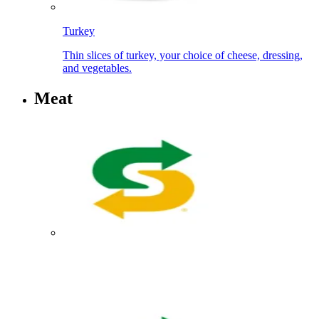
Turkey​​​​‌ ‍ ​‍​‍‌‍ ‌ ​‍‌‍‍‌‌‍‌ ‌‍‍‌‌‍ ‍​‍​‍​ ‍‍​‍​‍‌ ​ ‌‍​‌‌‍ ‍‌‍‍‌‌ ‌​‌ ‍‌​‍ ‍‌‍‍‌‌‍ ​‍​‍​‍ ​​‍​‍‌‍‍​‌ ​‍‌‍‌‌‌‍‌‍​‍​‍​ ‍‍​‍​‍‌‍‍​‌ ‌​‌ ‌​‌ ​​‌ ​ ​ ‍‍​‍ ​‍ ‌‍ ‍‌‍ ‌ ​‍‌‍‌​‌‍‍‌‌‍​ ​‍ ‌‌‍​‍‌‍‍‌‌ ‌​‌‍‌‌‌ ​ ​‍ ‌‌‍‌ ‌ ​‍‌‍ ‌ ‌‌‌ ​​​‍ ‌‌ ​ ‌ ‌​‌ ‌‌‌‍‌​‌‍‍‌‌‍ ​‍ ‍‌ ‌‍‌‍‌‌‌ ​‍‌‍​ ‌‍‌‌‌‍ ​​‍ ‍‌‍​‌‌ ​​‌ ​​​‍ ‌‍‍‌‌‍ ‍‌ ‌​‌‍‌‌‌‍ ‍‌ ‌​​‍ ‌‍‌‌‌‍‌​‌‍‍‌‌ ‌​​‍ ‌‍ ‌‌‍ ‌‍‌​‌‍‌‌​ ‌‌ ​​‌ ​‍‌‍‌‌‌ ​ ‌‍‌‌‌‍ ‍‌ ‌​‌‍​‌‌ ‌​‌‍‍‌‌‍ ‌‍ ‍​ ‍ ‌‍‍‌‌‍‌​​ ‌​ ‍​‌‍​ ​ ‌ ‌‍‌‍‌‍​ ​ ‌‌​ ​‌‌‍‌​​‍ ‌‌‍‌‍‌‍​‍​ ‌ ‌‍​ ​‍ ‌​ ‌​‌‍​‍​ ​ ‌‍‌‌​‍ ‌‌‍​‌​ ‌​​ ​‍​ ‌‌​‍ ‌​ ​​​ ​ ‌‍‌​​ ‍​​ ​‌​ ‌‍‌‍​ ‌‍​‌​ ‌‍​ ‌​‌‍‌‍‌‍​ ​ ‍ ‌ ‌​‌ ‍‌‌ ​​‌‍‌‌​ ‌‌ ​​‌ ​‍‌‍ ‌‍‌​‌ ‌‌‌‍​ ‌ ‌​​ ‍ ‌ ​​‌‍​‌‌ ‌​‌‍‍​​ ‌‌‍ ‍‌‍​‌‌‍ ‌‌‍‌‌​‍‌‌​ ‌‌‌​​‍‌‌ ‌‍‍ ‌‍‌‌‌ ‍‌​‍‌‌​ ​ ‌​‌​​‍‌‌​ ​ ‌​‌​​‍‌‌​ ​‍​ ​‍‌‍‌‌‌‍ ‍​‍‌‌​ ​‍​ ​‍​‍‌‌​ ‌‌‌​‌​​‍ ‍‌ ‌‍‌‍​‌‌‍ ​‌ ‌‌‌‍‌‌​ ‌‍​‍‌‍​‌‌ ​ ‌‍‌‌‌‌‌‌‌ ​‍‌‍ ​​ ‌‌‍‍​‌ ‌​‌ ‌​‌ ​​‌ ​ ​‍‌‌​ ​ ‌​​‌​‍‌‌​ ​‍‌​‌‍​‍‌‌​ ​‍‌​‌‍‌‍ ‍‌‍ ‌ ​‍‌‍‌​‌‍‍‌‌‍​ ​‍ ‌‌‍​‍‌‍‍‌‌ ‌​‌‍‌‌‌ ​ ​‍ ‌‌‍‌ ‌ ​‍‌‍ ‌ ‌‌‌ ​​​‍ ‌‌ ​ ‌ ‌​‌ ‌‌‌‍‌​‌‍‍‌‌‍ ​‍ ‍‌ ‌‍‌‍‌‌‌ ​‍‌‍​ ‌‍‌‌‌‍ ​​‍ ‍‌‍​‌‌ ​​‌ ​​​‍‌‍‌‍‍‌‌‍‌​​ ‌​ ‍​‌‍​ ​ ‌ ‌‍‌‍‌‍​ ​ ‌‌​ ​‌‌‍‌​​‍ ‌‌‍‌‍‌‍​‍​ ‌ ‌‍​ ​‍ ‌​ ‌​‌‍​‍​ ​ ‌‍‌‌​‍ ‌‌‍​‌​ ‌​​ ​‍​ ‌‌​‍ ‌​ ​​​ ​ ‌‍‌​​ ‍​​ ​‌​ ‌‍‌‍​ ‌‍​‌​ ‌‍​ ‌​‌‍‌‍‌‍​ ​‍‌‍‌ ‌​‌ ‍‌‌ ​​‌‍‌‌​ ‌‌ ​​‌ ​‍‌‍ ‌‍‌​‌ ‌‌‌‍​ ‌ ‌​​‍‌‍‌ ​​‌‍​‌‌ ‌​‌‍‍​​ ‌‌‍ ‍‌‍​‌‌‍ ‌‌‍‌‌​‍‌‌​ ‌‌‌​​‍‌‌ ‌‍‍ ‌‍‌‌‌ ‍‌​‍‌‌​ ​ ‌​‌​​‍‌‌​ ​ ‌​‌​​‍‌‌​ ​‍​ ​‍‌‍‌‌‌‍ ‍​‍‌‌​ ​‍​ ​‍​‍‌‌​ ‌‌‌​‌​​‍ ‍‌ ‌‍‌‍​‌‌‍ ​‌ ‌‌‌‍‌‌​‍‌‍‌ ​​‌‍‌‌‌ ​‍‌ ​ ‌ ​​‌‍‌‌‌‍​ ‌ ‌​‌‍‍‌‌ ‌‍‌‍‌‌​ ‌‌ ​​‌ ‌‌‌‍​‍‌‍ ​‌‍‍‌‌ ​ ‌‍‍​‌‍‌‌‌‍‌​​‍​‍‌ ‌
Thin slices of turkey, your choice of cheese, dressing,
and vegetables.​​​​‌ ‍ ​‍​‍‌‍ ‌ ​‍‌‍‍‌‌‍‌ ‌‍‍‌‌‍ ‍​‍​‍​ ‍‍​‍​‍‌ ​ ‌‍​‌‌‍ ‍‌‍‍‌‌ ‌​‌ ‍‌​‍ ‍‌‍‍‌‌‍ ​‍​‍​‍ ​​‍​‍‌‍‍​‌ ​‍‌‍‌‌‌‍‌‍​‍​‍​ ‍‍​‍​‍‌‍‍​‌ ‌​‌ ‌​‌ ​​‌ ​ ​ ‍‍​‍ ​‍ ‌‍ ‍‌‍ ‌ ​‍‌‍‌​‌‍‍‌‌‍​ ​‍ ‌‌‍​‍‌‍‍‌‌ ‌​‌‍‌‌‌ ​ ​‍ ‌‌‍‌ ‌ ​‍‌‍ ‌ ‌‌‌ ​​​‍ ‌‌ ​ ‌ ‌​‌ ‌‌‌‍‌​‌‍‍‌‌‍ ​‍ ‍‌ ‌‍‌‍‌‌‌ ​‍‌‍​ ‌‍‌‌‌‍ ​​‍ ‍‌‍​‌‌ ​​‌ ​​​‍ ‌‍‍‌‌‍ ‍‌ ‌​‌‍‌‌‌‍ ‍‌ ‌​​‍ ‌‍‌‌‌‍‌​‌‍‍‌‌ ‌​​‍ ‌‍ ‌‌‍ ‌‍‌​‌‍‌‌​ ‌‌ ​​‌ ​‍‌‍‌‌‌ ​ ‌‍‌‌‌‍ ‍‌ ‌​‌‍​‌‌ ‌​‌‍‍‌‌‍ ‌‍ ‍​ ‍ ‌‍‍‌‌‍‌​​ ‌​ ‍​‌‍​ ​ ‌ ‌‍‌‍‌‍​ ​ ‌‌​ ​‌‌‍‌​​‍ ‌‌‍‌‍‌‍​‍​ ‌ ‌‍​ ​‍ ‌​ ‌​‌‍​‍​ ​ ‌‍‌‌​‍ ‌‌‍​‌​ ‌​​ ​‍​ ‌‌​‍ ‌​ ​​​ ​ ‌‍‌​​ ‍​​ ​‌​ ‌‍‌‍​ ‌‍​‌​ ‌‍​ ‌​‌‍‌‍‌‍​ ​ ‍ ‌ ‌​‌ ‍‌‌ ​​‌‍‌‌​ ‌‌ ​​‌ ​‍‌‍ ‌‍‌​‌ ‌‌‌‍​ ‌ ‌​​ ‍ ‌ ​​‌‍​‌‌ ‌​‌‍‍​​ ‌‌ ​ ‌‍‍​‌‍ ‌ ​‍‌ ‌​‌​‌​‌‍‌‌‌ ​ ‌‍​ ‌ ​‍‌‍‍‌‌ ​​‌ ‌​‌‍‍‌‌‍ ‌‍ ‍​‍‌‌​ ‌‌‌​​‍‌‌ ‌‍‍ ‌‍‌‌‌ ‍‌​‍‌‌​ ​ ‌​‌​​‍‌‌​ ​ ‌​‌​​‍‌‌​ ​‍​ ​‍‌‍‌‌‌‍ ‍​‍‌‌​ ​‍​ ​‍​‍‌‌​ ‌‌‌​‌​​‍ ‍‌ ‌‍‌‍​‌‌‍ ​‌ ‌‌‌‍‌‌​ ‌‍​‍‌‍​‌‌ ​ ‌‍‌‌‌‌‌‌‌ ​‍‌‍ ​​ ‌‌‍‍​‌ ‌​‌ ‌​‌ ​​‌ ​ ​‍‌‌​ ​ ‌​​‌​‍‌‌​ ​‍‌​‌‍​‍‌‌​ ​‍‌​‌‍‌‍ ‍‌‍ ‌ ​‍‌‍‌​‌‍‍‌‌‍​ ​‍ ‌‌‍​‍‌‍‍‌‌ ‌​‌‍‌‌‌ ​ ​‍ ‌‌‍‌ ‌ ​‍‌‍ ‌ ‌‌‌ ​​​‍ ‌‌ ​ ‌ ‌​‌ ‌‌‌‍‌​‌‍‍‌‌‍ ​‍ ‍‌ ‌‍‌‍‌‌‌ ​‍‌‍​ ‌‍‌‌‌‍ ​​‍ ‍‌‍​‌‌ ​​‌ ​​​‍‌‍‌‍‍‌‌‍‌​​ ‌​ ‍​‌‍​ ​ ‌ ‌‍‌‍‌‍​ ​ ‌‌​ ​‌‌‍‌​​‍ ‌‌‍‌‍‌‍​‍​ ‌ ‌‍​ ​‍ ‌​ ‌​‌‍​‍​ ​ ‌‍‌‌​‍ ‌‌‍​‌​ ‌​​ ​‍​ ‌‌​‍ ‌​ ​​​ ​ ‌‍‌​​ ‍​​ ​‌​ ‌‍‌‍​ ‌‍​‌​ ‌‍​ ‌​‌‍‌‍‌‍​ ​‍‌‍‌ ‌​‌ ‍‌‌ ​​‌‍‌‌​ ‌‌ ​​‌ ​‍‌‍ ‌‍‌​‌ ‌‌‌‍​ ‌ ‌​​‍‌‍‌ ​​‌‍​‌‌ ‌​‌‍‍​​ ‌‌ ​ ‌‍‍​‌‍ ‌ ​‍‌ ‌​‌​‌​‌‍‌‌‌ ​ ‌‍​ ‌ ​‍‌‍‍‌‌ ​​‌ ‌​‌‍‍‌‌‍ ‌‍ ‍​‍‌‌​ ‌‌‌​​‍‌‌ ‌‍‍ ‌‍‌‌‌ ‍‌​‍‌‌​ ​ ‌​‌​​‍‌‌​ ​ ‌​‌​​‍‌‌​ ​‍​ ​‍‌‍‌‌‌‍ ‍​‍‌‌​ ​‍​ ​‍​‍‌‌​ ‌‌‌​‌​​‍ ‍‌ ‌‍‌‍​‌‌‍ ​‌ ‌‌‌‍‌‌​‍‌‍‌ ​​‌‍‌‌‌ ​‍‌ ​ ‌ ​​‌‍‌‌‌‍​ ‌ ‌​‌‍‍‌‌ ‌‍‌‍‌‌​ ‌‌ ​​‌ ‌‌‌‍​‍‌‍ ​‌‍‍‌‌ ​ ‌‍‍​‌‍‌‌‌‍‌​​‍​‍‌ ‌
Meat​​​​‌ ‍ ​‍​‍‌‍ ‌ ​‍‌‍‍‌‌‍‌ ‌‍‍‌‌‍ ‍​‍​‍​ ‍‍​‍​‍‌ ​ ‌‍​‌‌‍ ‍‌‍‍‌‌ ‌​‌ ‍‌​‍ ‍‌‍‍‌‌‍ ​‍​‍​‍ ​​‍​‍‌‍‍​‌ ​‍‌‍‌‌‌‍‌‍​‍​‍​ ‍‍​‍​‍‌‍‍​‌ ‌​‌ ‌​‌ ​​‌ ​ ​ ‍‍​‍ ​‍ ‌‍ ‍‌‍ ‌ ​‍‌‍‌​‌‍‍‌‌‍​ ​‍ ‌‌‍​‍‌‍‍‌‌ ‌​‌‍‌‌‌ ​ ​‍ ‌‌‍‌ ‌ ​‍‌‍ ‌ ‌‌‌ ​​​‍ ‌‌ ​ ‌ ‌​‌ ‌‌‌‍‌​‌‍‍‌‌‍ ​‍ ‍‌ ‌‍‌‍‌‌‌ ​‍‌‍​ ‌‍‌‌‌‍ ​​‍ ‍‌‍​‌‌ ​​‌ ​​​‍ ‌‍‍‌‌‍ ‍‌ ‌​‌‍‌‌‌‍ ‍‌ ‌​​‍ ‌‍‌‌‌‍‌​‌‍‍‌‌ ‌​​‍ ‌‍ ‌‌‍ ‌‍‌​‌‍‌‌​ ‌‌ ​​‌ ​‍‌‍‌‌‌ ​ ‌‍‌‌‌‍ ‍‌ ‌​‌‍​‌‌ ‌​‌‍‍‌‌‍ ‌‍ ‍​ ‍ ‌‍‍‌‌‍‌​​ ‌‌‍​‍​ ‍‌​ ‍‌​ ​ ‌‍​‍​ ​‍‌‍‌‍​ ‌​​‍ ‌‌‍‌‍​ ​ ​ ‌ ‌‍‌‍​‍ ‌​ ‌​‌‍​‍‌‍​‍​ ​‌​‍ ‌​ ‍‌​ ‍‌‌‍​‌​ ​‍​‍ ‌​ ​ ‌‍​ ‌‍​‍‌‍​‍​ ‌‌​ ‌‌​ ‌​‌‍‌‌​ ​‍‌‍​ ​ ‌ ‌‍‌‍​ ‍ ‌ ‌​‌ ‍‌‌ ​​‌‍‌‌​ ‌‌ ​ ‌ ‌‌‌‍​‍‌‍​ ‌‍​‌‌ ‌​‌‍‌‌‌‍‌ ‌‍ ‌ ​‍‌ ‍‌​ ‍ ‌ ​​‌‍​‌‌ ‌​‌‍‍​​ ‌‌‍ ‍‌‍​‌‌‍ ‌‌‍‌‌​‍‌‌​ ‌‌‌​​‍‌‌ ‌‍‍ ‌‍‌‌‌ ‍‌​‍‌‌​ ​ ‌​‌​​‍‌‌​ ​ ‌​‌​​‍‌‌​ ​‍​ ​‍‌‍‌‌‌‍ ‍​‍‌‌​ ​‍​ ​‍​‍‌‌​ ‌‌‌​‌​​‍ ‍‌ ‌‍‌‍​‌‌‍ ​‌ ‌‌‌‍‌‌​ ‌‍​‍‌‍​‌‌ ​ ‌‍‌‌‌‌‌‌‌ ​‍‌‍ ​​ ‌‌‍‍​‌ ‌​‌ ‌​‌ ​​‌ ​ ​‍‌‌​ ​ ‌​​‌​‍‌‌​ ​‍‌​‌‍​‍‌‌​ ​‍‌​‌‍‌‍ ‍‌‍ ‌ ​‍‌‍‌​‌‍‍‌‌‍​ ​‍ ‌‌‍​‍‌‍‍‌‌ ‌​‌‍‌‌‌ ​ ​‍ ‌‌‍‌ ‌ ​‍‌‍ ‌ ‌‌‌ ​​​‍ ‌‌ ​ ‌ ‌​‌ ‌‌‌‍‌​‌‍‍‌‌‍ ​‍ ‍‌ ‌‍‌‍‌‌‌ ​‍‌‍​ ‌‍‌‌‌‍ ​​‍ ‍‌‍​‌‌ ​​‌ ​​​‍‌‍‌‍‍‌‌‍‌​​ ‌‌‍​‍​ ‍‌​ ‍‌​ ​ ‌‍​‍​ ​‍‌‍‌‍​ ‌​​‍ ‌‌‍‌‍​ ​ ​ ‌ ‌‍‌‍​‍ ‌​ ‌​‌‍​‍‌‍​‍​ ​‌​‍ ‌​ ‍‌​ ‍‌‌‍​‌​ ​‍​‍ ‌​ ​ ‌‍​ ‌‍​‍‌‍​‍​ ‌‌​ ‌‌​ ‌​‌‍‌‌​ ​‍‌‍​ ​ ‌ ‌‍‌‍​‍‌‍‌ ‌​‌ ‍‌‌ ​​‌‍‌‌​ ‌‌ ​ ‌ ‌‌‌‍​‍‌‍​ ‌‍​‌‌ ‌​‌‍‌‌‌‍‌ ‌‍ ‌ ​‍‌ ‍‌​‍‌‍‌ ​​‌‍​‌‌ ‌​‌‍‍​​ ‌‌‍ ‍‌‍​‌‌‍ ‌‌‍‌‌​‍‌‌​ ‌‌‌​​‍‌‌ ‌‍‍ ‌‍‌‌‌ ‍‌​‍‌‌​ ​ ‌​‌​​‍‌‌​ ​ ‌​‌​​‍‌‌​ ​‍​ ​‍‌‍‌‌‌‍ ‍​‍‌‌​ ​‍​ ​‍​‍‌‌​ ‌‌‌​‌​​‍ ‍‌ ‌‍‌‍​‌‌‍ ​‌ ‌‌‌‍‌‌​‍‌‍‌ ​​‌‍‌‌‌ ​‍‌ ​ ‌ ​​‌‍‌‌‌‍​ ‌ ‌​‌‍‍‌‌ ‌‍‌‍‌‌​ ‌‌ ​​‌ ‌‌‌‍​‍‌‍ ​‌‍‍‌‌ ​ ‌‍‍​‌‍‌‌‌‍‌​​‍​‍‌ ‌