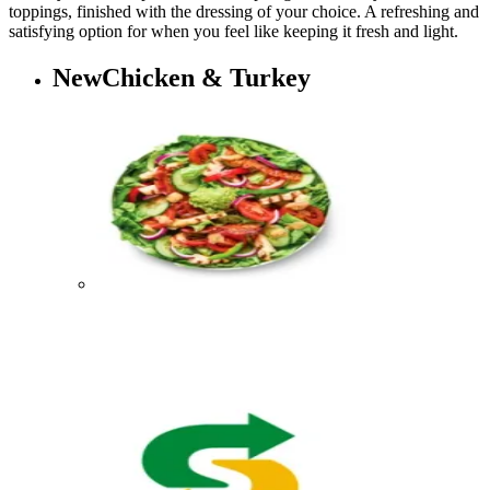
toppings, finished with the dressing of your choice. A refreshing and
satisfying option for when you feel like keeping it fresh and light.​​​​‌ ‍ ​‍​‍‌‍ ‌ ​‍‌‍‍‌‌‍‌ ‌‍‍‌‌‍ ‍​‍​‍​ ‍‍​‍​‍‌ ​ ‌‍​‌‌‍ ‍‌‍‍‌‌ ‌​‌ ‍‌​‍ ‍‌‍‍‌‌‍ ​‍​‍​‍ ​​‍​‍‌‍‍​‌ ​‍‌‍‌‌‌‍‌‍​‍​‍​ ‍‍​‍​‍‌‍‍​‌ ‌​‌ ‌​‌ ​​‌ ​ ​ ‍‍​‍ ​‍ ‌‍ ‍‌‍ ‌ ​‍‌‍‌​‌‍‍‌‌‍​ ​‍ ‌‌‍​‍‌‍‍‌‌ ‌​‌‍‌‌‌ ​ ​‍ ‌‌‍‌ ‌ ​‍‌‍ ‌ ‌‌‌ ​​​‍ ‌‌ ​ ‌ ‌​‌ ‌‌‌‍‌​‌‍‍‌‌‍ ​‍ ‍‌ ‌‍‌‍‌‌‌ ​‍‌‍​ ‌‍‌‌‌‍ ​​‍ ‍‌‍​‌‌ ​​‌ ​​​‍ ‌‍‍‌‌‍ ‍‌ ‌​‌‍‌‌‌‍ ‍‌ ‌​​‍ ‌‍‌‌‌‍‌​‌‍‍‌‌ ‌​​‍ ‌‍ ‌‌‍ ‌‍‌​‌‍‌‌​ ‌‌ ​​‌ ​‍‌‍‌‌‌ ​ ‌‍‌‌‌‍ ‍‌ ‌​‌‍​‌‌ ‌​‌‍‍‌‌‍ ‌‍ ‍​ ‍ ‌‍‍‌‌‍‌​​ ‌​ ‍‌​ ‍​‌‍​‌​ ‍‌​ ​‍​ ‌ ​ ‌​​ ‍‌​‍ ‌​ ‌ ​ ‍‌​ ​ ​ ‍‌​‍ ‌​ ‌​​ ​​​ ​ ​ ‍‌​‍ ‌‌‍​‌‌‍‌‍​ ‍​‌‍‌​​‍ ‌‌‍​‍‌‍‌‌​ ​ ​ ‌‍​ ‌ ​ ‌ ‌‍​ ‌‍‌‌​ ‌​​ ‌‌‌‍‌‍‌‍​‍​ ‍ ‌ ‌​‌ ‍‌‌ ​​‌‍‌‌​ ‌‌‍​ ‌‍​‌‌ ‌​‌‍‌‌‌‍‌ ‌‍ ‌ ​‍‌ ‍‌​ ‍ ‌ ​​‌‍​‌‌ ‌​‌‍‍​​ ‌‌‍‌​‌‍‌‌‌ ​ ‌‍​ ‌ ​‍‌‍‍‌‌ ​​‌ ‌​‌‍‍‌‌‍ ‌‍ ‍​‍‌‌​ ‌‌‌​​‍‌‌ ‌‍‍ ‌‍‌‌‌ ‍‌​‍‌‌​ ​ ‌​‌​​‍‌‌​ ​ ‌​‌​​‍‌‌​ ​‍​ ​‍‌‍‌‌‌‍ ‍​‍‌‌​ ​‍​ ​‍​‍‌‌​ ‌‌‌​‌​​‍ ‍‌ ‌‍‌‍​‌‌‍ ​‌ ‌‌‌‍‌‌​‍ ‍‌ ‌‍‌‍​‌‌‍ ​‌ ‌‌‌‍‌‌​‍‌‌​ ‌‌‌​​‍‌‌ ‌‍‍ ‌‍‌‌‌ ‍‌​‍‌‌​ ​ ‌​‌​​‍‌‌​ ​ ‌​‌​​‍‌‌​ ​‍​ ​‍​ ‌​‌‍​‍​ ​‍‌‍​ ​ ‌​‌‍​ ‌‍​‌​ ‌ ​ ​​​ ‌‍‌‍‌​​ ‌ ​‍‌‌​ ​‍​ ​‍​‍‌‌​ ‌‌‌​‌​​‍ ‍‌‍​ ‌‍‍​‌‍‍‌‌‍ ​‌‍‌​‌ ​‍‌‍‌‌‌‍ ‍​‍‌‌​ ‌‌‌​​‍‌‌ ‌‍‍ ‌‍‌‌‌ ‍‌​‍‌‌​ ​ ‌​‌​​‍‌‌​ ​ ‌​‌​​‍‌‌​ ​‍​ ​‍‌‍‌‌‌‍‌​‌‍​‌​ ​ ​ ​‌​ ​​‌‍‌‍‌‍​‍​ ​ ​ ​‌‌‍​‌‌‍​‍​‍‌‌​ ​‍​ ​‍​‍‌‌​ ‌‌‌​‌​​‍ ‍‌ ‌​‌‍‌‌‌ ‍​‌ ‌​​ ‌‍​‍‌‍​‌‌ ​ ‌‍‌‌‌‌‌‌‌ ​‍‌‍ ​​ ‌‌‍‍​‌ ‌​‌ ‌​‌ ​​‌ ​ ​‍‌‌​ ​ ‌​​‌​‍‌‌​ ​‍‌​‌‍​‍‌‌​ ​‍‌​‌‍‌‍ ‍‌‍ ‌ ​‍‌‍‌​‌‍‍‌‌‍​ ​‍ ‌‌‍​‍‌‍‍‌‌ ‌​‌‍‌‌‌ ​ ​‍ ‌‌‍‌ ‌ ​‍‌‍ ‌ ‌‌‌ ​​​‍ ‌‌ ​ ‌ ‌​‌ ‌‌‌‍‌​‌‍‍‌‌‍ ​‍ ‍‌ ‌‍‌‍‌‌‌ ​‍‌‍​ ‌‍‌‌‌‍ ​​‍ ‍‌‍​‌‌ ​​‌ ​​​‍‌‍‌‍‍‌‌‍‌​​ ‌​ ‍‌​ ‍​‌‍​‌​ ‍‌​ ​‍​ ‌ ​ ‌​​ ‍‌​‍ ‌​ ‌ ​ ‍‌​ ​ ​ ‍‌​‍ ‌​ ‌​​ ​​​ ​ ​ ‍‌​‍ ‌‌‍​‌‌‍‌‍​ ‍​‌‍‌​​‍ ‌‌‍​‍‌‍‌‌​ ​ ​ ‌‍​ ‌ ​ ‌ ‌‍​ ‌‍‌‌​ ‌​​ ‌‌‌‍‌‍‌‍​‍​‍‌‍‌ ‌​‌ ‍‌‌ ​​‌‍‌‌​ ‌‌‍​ ‌‍​‌‌ ‌​‌‍‌‌‌‍‌ ‌‍ ‌ ​‍‌ ‍‌​‍‌‍‌ ​​‌‍​‌‌ ‌​‌‍‍​​ ‌‌‍‌​‌‍‌‌‌ ​ ‌‍​ ‌ ​‍‌‍‍‌‌ ​​‌ ‌​‌‍‍‌‌‍ ‌‍ ‍​‍‌‌​ ‌‌‌​​‍‌‌ ‌‍‍ ‌‍‌‌‌ ‍‌​‍‌‌​ ​ ‌​‌​​‍‌‌​ ​ ‌​‌​​‍‌‌​ ​‍​ ​‍‌‍‌‌‌‍ ‍​‍‌‌​ ​‍​ ​‍​‍‌‌​ ‌‌‌​‌​​‍ ‍‌ ‌‍‌‍​‌‌‍ ​‌ ‌‌‌‍‌‌​‍ ‍‌ ‌‍‌‍​‌‌‍ ​‌ ‌‌‌‍‌‌​‍‌‌​ ‌‌‌​​‍‌‌ ‌‍‍ ‌‍‌‌‌ ‍‌​‍‌‌​ ​ ‌​‌​​‍‌‌​ ​ ‌​‌​​‍‌‌​ ​‍​ ​‍​ ‌​‌‍​‍​ ​‍‌‍​ ​ ‌​‌‍​ ‌‍​‌​ ‌ ​ ​​​ ‌‍‌‍‌​​ ‌ ​‍‌‌​ ​‍​ ​‍​‍‌‌​ ‌‌‌​‌​​‍ ‍‌‍​ ‌‍‍​‌‍‍‌‌‍ ​‌‍‌​‌ ​‍‌‍‌‌‌‍ ‍​‍‌‌​ ‌‌‌​​‍‌‌ ‌‍‍ ‌‍‌‌‌ ‍‌​‍‌‌​ ​ ‌​‌​​‍‌‌​ ​ ‌​‌​​‍‌‌​ ​‍​ ​‍‌‍‌‌‌‍‌​‌‍​‌​ ​ ​ ​‌​ ​​‌‍‌‍‌‍​‍​ ​ ​ ​‌‌‍​‌‌‍​‍​‍‌‌​ ​‍​ ​‍​‍‌‌​ ‌‌‌​‌​​‍ ‍‌ ‌​‌‍‌‌‌ ‍​‌ ‌​​‍‌‍‌ ​​‌‍‌‌‌ ​‍‌ ​ ‌ ​​‌‍‌‌‌‍​ ‌ ‌​‌‍‍‌‌ ‌‍‌‍‌‌​ ‌‌ ​​‌ ‌‌‌‍​‍‌‍ ​‌‍‍‌‌ ​ ‌‍‍​‌‍‌‌‌‍‌​​‍​‍‌ ‌
New​​​​‌ ‍ ​‍​‍‌‍ ‌ ​‍‌‍‍‌‌‍‌ ‌‍‍‌‌‍ ‍​‍​‍​ ‍‍​‍​‍‌ ​ ‌‍​‌‌‍ ‍‌‍‍‌‌ ‌​‌ ‍‌​‍ ‍‌‍‍‌‌‍ ​‍​‍​‍ ​​‍​‍‌‍‍​‌ ​‍‌‍‌‌‌‍‌‍​‍​‍​ ‍‍​‍​‍‌‍‍​‌ ‌​‌ ‌​‌ ​​‌ ​ ​ ‍‍​‍ ​‍ ‌‍ ‍‌‍ ‌ ​‍‌‍‌​‌‍‍‌‌‍​ ​‍ ‌‌‍​‍‌‍‍‌‌ ‌​‌‍‌‌‌ ​ ​‍ ‌‌‍‌ ‌ ​‍‌‍ ‌ ‌‌‌ ​​​‍ ‌‌ ​ ‌ ‌​‌ ‌‌‌‍‌​‌‍‍‌‌‍ ​‍ ‍‌ ‌‍‌‍‌‌‌ ​‍‌‍​ ‌‍‌‌‌‍ ​​‍ ‍‌‍​‌‌ ​​‌ ​​​‍ ‌‍‍‌‌‍ ‍‌ ‌​‌‍‌‌‌‍ ‍‌ ‌​​‍ ‌‍‌‌‌‍‌​‌‍‍‌‌ ‌​​‍ ‌‍ ‌‌‍ ‌‍‌​‌‍‌‌​ ‌‌ ​​‌ ​‍‌‍‌‌‌ ​ ‌‍‌‌‌‍ ‍‌ ‌​‌‍​‌‌ ‌​‌‍‍‌‌‍ ‌‍ ‍​ ‍ ‌‍‍‌‌‍‌​​ ‌​ ​ ​ ‍‌​ ‌‌‌‍​‍‌‍‌​​ ‌‌‌‍​‍‌‍‌‍​‍ ‌​ ​​​ ‌‌​ ​​​ ‌‌​‍ ‌​ ‌​‌‍​‍​ ‌​​ ‌​​‍ ‌‌‍​‍​ ‌‍‌‍​ ​ ‍‌​‍ ‌​ ‌ ‌‍‌‌‌‍​ ​ ‍‌​ ‌‍‌‍‌‍‌‍​‍​ ​​‌‍‌​‌‍‌‍​ ‌​‌‍​‍​ ‍ ‌ ‌​‌ ‍‌‌ ​​‌‍‌‌​ ‌‌ ​ ‌ ‌‌‌‍​‍‌‍​ ‌‍​‌‌ ‌​‌‍‌‌‌‍‌ ‌‍ ‌ ​‍‌ ‍‌​ ‍ ‌ ​​‌‍​‌‌ ‌​‌‍‍​​ ‌‌‍​‍‌‍​‌‌‍‌​‌‍‌ ‌‍‌‌​‍‌‌​ ‌‌‌​​‍‌‌ ‌‍‍ ‌‍‌‌‌ ‍‌​‍‌‌​ ​ ‌​‌​​‍‌‌​ ​ ‌​‌​​‍‌‌​ ​‍​ ​‍‌‍‌‌‌‍ ‍​‍‌‌​ ​‍​ ​‍​‍‌‌​ ‌‌‌​‌​​‍ ‍‌ ‌‍‌‍​‌‌‍ ​‌ ‌‌‌‍‌‌​ ‌‍​‍‌‍​‌‌ ​ ‌‍‌‌‌‌‌‌‌ ​‍‌‍ ​​ ‌‌‍‍​‌ ‌​‌ ‌​‌ ​​‌ ​ ​‍‌‌​ ​ ‌​​‌​‍‌‌​ ​‍‌​‌‍​‍‌‌​ ​‍‌​‌‍‌‍ ‍‌‍ ‌ ​‍‌‍‌​‌‍‍‌‌‍​ ​‍ ‌‌‍​‍‌‍‍‌‌ ‌​‌‍‌‌‌ ​ ​‍ ‌‌‍‌ ‌ ​‍‌‍ ‌ ‌‌‌ ​​​‍ ‌‌ ​ ‌ ‌​‌ ‌‌‌‍‌​‌‍‍‌‌‍ ​‍ ‍‌ ‌‍‌‍‌‌‌ ​‍‌‍​ ‌‍‌‌‌‍ ​​‍ ‍‌‍​‌‌ ​​‌ ​​​‍‌‍‌‍‍‌‌‍‌​​ ‌​ ​ ​ ‍‌​ ‌‌‌‍​‍‌‍‌​​ ‌‌‌‍​‍‌‍‌‍​‍ ‌​ ​​​ ‌‌​ ​​​ ‌‌​‍ ‌​ ‌​‌‍​‍​ ‌​​ ‌​​‍ ‌‌‍​‍​ ‌‍‌‍​ ​ ‍‌​‍ ‌​ ‌ ‌‍‌‌‌‍​ ​ ‍‌​ ‌‍‌‍‌‍‌‍​‍​ ​​‌‍‌​‌‍‌‍​ ‌​‌‍​‍​‍‌‍‌ ‌​‌ ‍‌‌ ​​‌‍‌‌​ ‌‌ ​ ‌ ‌‌‌‍​‍‌‍​ ‌‍​‌‌ ‌​‌‍‌‌‌‍‌ ‌‍ ‌ ​‍‌ ‍‌​‍‌‍‌ ​​‌‍​‌‌ ‌​‌‍‍​​ ‌‌‍​‍‌‍​‌‌‍‌​‌‍‌ ‌‍‌‌​‍‌‌​ ‌‌‌​​‍‌‌ ‌‍‍ ‌‍‌‌‌ ‍‌​‍‌‌​ ​ ‌​‌​​‍‌‌​ ​ ‌​‌​​‍‌‌​ ​‍​ ​‍‌‍‌‌‌‍ ‍​‍‌‌​ ​‍​ ​‍​‍‌‌​ ‌‌‌​‌​​‍ ‍‌ ‌‍‌‍​‌‌‍ ​‌ ‌‌‌‍‌‌​‍‌‍‌ ​​‌‍‌‌‌ ​‍‌ ​ ‌ ​​‌‍‌‌‌‍​ ‌ ‌​‌‍‍‌‌ ‌‍‌‍‌‌​ ‌‌ ​​‌ ‌‌‌‍​‍‌‍ ​‌‍‍‌‌ ​ ‌‍‍​‌‍‌‌‌‍‌​​‍​‍‌ ‌
Chicken & Turkey​​​​‌ ‍ ​‍​‍‌‍ ‌ ​‍‌‍‍‌‌‍‌ ‌‍‍‌‌‍ ‍​‍​‍​ ‍‍​‍​‍‌ ​ ‌‍​‌‌‍ ‍‌‍‍‌‌ ‌​‌ ‍‌​‍ ‍‌‍‍‌‌‍ ​‍​‍​‍ ​​‍​‍‌‍‍​‌ ​‍‌‍‌‌‌‍‌‍​‍​‍​ ‍‍​‍​‍‌‍‍​‌ ‌​‌ ‌​‌ ​​‌ ​ ​ ‍‍​‍ ​‍ ‌‍ ‍‌‍ ‌ ​‍‌‍‌​‌‍‍‌‌‍​ ​‍ ‌‌‍​‍‌‍‍‌‌ ‌​‌‍‌‌‌ ​ ​‍ ‌‌‍‌ ‌ ​‍‌‍ ‌ ‌‌‌ ​​​‍ ‌‌ ​ ‌ ‌​‌ ‌‌‌‍‌​‌‍‍‌‌‍ ​‍ ‍‌ ‌‍‌‍‌‌‌ ​‍‌‍​ ‌‍‌‌‌‍ ​​‍ ‍‌‍​‌‌ ​​‌ ​​​‍ ‌‍‍‌‌‍ ‍‌ ‌​‌‍‌‌‌‍ ‍‌ ‌​​‍ ‌‍‌‌‌‍‌​‌‍‍‌‌ ‌​​‍ ‌‍ ‌‌‍ ‌‍‌​‌‍‌‌​ ‌‌ ​​‌ ​‍‌‍‌‌‌ ​ ‌‍‌‌‌‍ ‍‌ ‌​‌‍​‌‌ ‌​‌‍‍‌‌‍ ‌‍ ‍​ ‍ ‌‍‍‌‌‍‌​​ ‌​ ​ ​ ‍‌​ ‌‌‌‍​‍‌‍‌​​ ‌‌‌‍​‍‌‍‌‍​‍ ‌​ ​​​ ‌‌​ ​​​ ‌‌​‍ ‌​ ‌​‌‍​‍​ ‌​​ ‌​​‍ ‌‌‍​‍​ ‌‍‌‍​ ​ ‍‌​‍ ‌​ ‌ ‌‍‌‌‌‍​ ​ ‍‌​ ‌‍‌‍‌‍‌‍​‍​ ​​‌‍‌​‌‍‌‍​ ‌​‌‍​‍​ ‍ ‌ ‌​‌ ‍‌‌ ​​‌‍‌‌​ ‌‌ ​ ‌ ‌‌‌‍​‍‌‍​ ‌‍​‌‌ ‌​‌‍‌‌‌‍‌ ‌‍ ‌ ​‍‌ ‍‌​ ‍ ‌ ​​‌‍​‌‌ ‌​‌‍‍​​ ‌‌‍ ‍‌‍​‌‌‍ ‌‌‍‌‌​‍‌‌​ ‌‌‌​​‍‌‌ ‌‍‍ ‌‍‌‌‌ ‍‌​‍‌‌​ ​ ‌​‌​​‍‌‌​ ​ ‌​‌​​‍‌‌​ ​‍​ ​‍‌‍‌‌‌‍ ‍​‍‌‌​ ​‍​ ​‍​‍‌‌​ ‌‌‌​‌​​‍ ‍‌ ‌‍‌‍​‌‌‍ ​‌ ‌‌‌‍‌‌​ ‌‍​‍‌‍​‌‌ ​ ‌‍‌‌‌‌‌‌‌ ​‍‌‍ ​​ ‌‌‍‍​‌ ‌​‌ ‌​‌ ​​‌ ​ ​‍‌‌​ ​ ‌​​‌​‍‌‌​ ​‍‌​‌‍​‍‌‌​ ​‍‌​‌‍‌‍ ‍‌‍ ‌ ​‍‌‍‌​‌‍‍‌‌‍​ ​‍ ‌‌‍​‍‌‍‍‌‌ ‌​‌‍‌‌‌ ​ ​‍ ‌‌‍‌ ‌ ​‍‌‍ ‌ ‌‌‌ ​​​‍ ‌‌ ​ ‌ ‌​‌ ‌‌‌‍‌​‌‍‍‌‌‍ ​‍ ‍‌ ‌‍‌‍‌‌‌ ​‍‌‍​ ‌‍‌‌‌‍ ​​‍ ‍‌‍​‌‌ ​​‌ ​​​‍‌‍‌‍‍‌‌‍‌​​ ‌​ ​ ​ ‍‌​ ‌‌‌‍​‍‌‍‌​​ ‌‌‌‍​‍‌‍‌‍​‍ ‌​ ​​​ ‌‌​ ​​​ ‌‌​‍ ‌​ ‌​‌‍​‍​ ‌​​ ‌​​‍ ‌‌‍​‍​ ‌‍‌‍​ ​ ‍‌​‍ ‌​ ‌ ‌‍‌‌‌‍​ ​ ‍‌​ ‌‍‌‍‌‍‌‍​‍​ ​​‌‍‌​‌‍‌‍​ ‌​‌‍​‍​‍‌‍‌ ‌​‌ ‍‌‌ ​​‌‍‌‌​ ‌‌ ​ ‌ ‌‌‌‍​‍‌‍​ ‌‍​‌‌ ‌​‌‍‌‌‌‍‌ ‌‍ ‌ ​‍‌ ‍‌​‍‌‍‌ ​​‌‍​‌‌ ‌​‌‍‍​​ ‌‌‍ ‍‌‍​‌‌‍ ‌‌‍‌‌​‍‌‌​ ‌‌‌​​‍‌‌ ‌‍‍ ‌‍‌‌‌ ‍‌​‍‌‌​ ​ ‌​‌​​‍‌‌​ ​ ‌​‌​​‍‌‌​ ​‍​ ​‍‌‍‌‌‌‍ ‍​‍‌‌​ ​‍​ ​‍​‍‌‌​ ‌‌‌​‌​​‍ ‍‌ ‌‍‌‍​‌‌‍ ​‌ ‌‌‌‍‌‌​‍‌‍‌ ​​‌‍‌‌‌ ​‍‌ ​ ‌ ​​‌‍‌‌‌‍​ ‌ ‌​‌‍‍‌‌ ‌‍‌‍‌‌​ ‌‌ ​​‌ ‌‌‌‍​‍‌‍ ​‌‍‍‌‌ ​ ‌‍‍​‌‍‌‌‌‍‌​​‍​‍‌ ‌