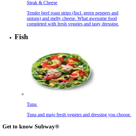
Steak & Cheese​​​​‌ ‍ ​‍​‍‌‍ ‌ ​‍‌‍‍‌‌‍‌ ‌‍‍‌‌‍ ‍​‍​‍​ ‍‍​‍​‍‌ ​ ‌‍​‌‌‍ ‍‌‍‍‌‌ ‌​‌ ‍‌​‍ ‍‌‍‍‌‌‍ ​‍​‍​‍ ​​‍​‍‌‍‍​‌ ​‍‌‍‌‌‌‍‌‍​‍​‍​ ‍‍​‍​‍‌‍‍​‌ ‌​‌ ‌​‌ ​​‌ ​ ​ ‍‍​‍ ​‍ ‌‍ ‍‌‍ ‌ ​‍‌‍‌​‌‍‍‌‌‍​ ​‍ ‌‌‍​‍‌‍‍‌‌ ‌​‌‍‌‌‌ ​ ​‍ ‌‌‍‌ ‌ ​‍‌‍ ‌ ‌‌‌ ​​​‍ ‌‌ ​ ‌ ‌​‌ ‌‌‌‍‌​‌‍‍‌‌‍ ​‍ ‍‌ ‌‍‌‍‌‌‌ ​‍‌‍​ ‌‍‌‌‌‍ ​​‍ ‍‌‍​‌‌ ​​‌ ​​​‍ ‌‍‍‌‌‍ ‍‌ ‌​‌‍‌‌‌‍ ‍‌ ‌​​‍ ‌‍‌‌‌‍‌​‌‍‍‌‌ ‌​​‍ ‌‍ ‌‌‍ ‌‍‌​‌‍‌‌​ ‌‌ ​​‌ ​‍‌‍‌‌‌ ​ ‌‍‌‌‌‍ ‍‌ ‌​‌‍​‌‌ ‌​‌‍‍‌‌‍ ‌‍ ‍​ ‍ ‌‍‍‌‌‍‌​​ ‌​ ‌‍​ ‌‍‌‍​‌​ ​‌​ ​​​ ‍‌​ ‍‌‌‍‌‌​‍ ‌​ ​‍‌‍‌​‌‍‌‍​ ​​​‍ ‌​ ‌​​ ​​‌‍‌​​ ‌ ​‍ ‌​ ‍‌​ ‌‌​ ‍​‌‍‌‌​‍ ‌​ ‌‍​ ‍​​ ​‍​ ‌‌​ ​​​ ‌‌‌‍‌‌‌‍​‌​ ‍‌‌‍‌‌​ ‌‍​ ‌‌​ ‍ ‌ ‌​‌ ‍‌‌ ​​‌‍‌‌​ ‌‌ ​​‌ ​‍‌‍ ‌‍‌​‌ ‌‌‌‍​ ‌ ‌​​ ‍ ‌ ​​‌‍​‌‌ ‌​‌‍‍​​ ‌‌‍ ‍‌‍​‌‌‍ ‌‌‍‌‌​‍‌‌​ ‌‌‌​​‍‌‌ ‌‍‍ ‌‍‌‌‌ ‍‌​‍‌‌​ ​ ‌​‌​​‍‌‌​ ​ ‌​‌​​‍‌‌​ ​‍​ ​‍‌‍‌‌‌‍ ‍​‍‌‌​ ​‍​ ​‍​‍‌‌​ ‌‌‌​‌​​‍ ‍‌ ‌‍‌‍​‌‌‍ ​‌ ‌‌‌‍‌‌​ ‌‍​‍‌‍​‌‌ ​ ‌‍‌‌‌‌‌‌‌ ​‍‌‍ ​​ ‌‌‍‍​‌ ‌​‌ ‌​‌ ​​‌ ​ ​‍‌‌​ ​ ‌​​‌​‍‌‌​ ​‍‌​‌‍​‍‌‌​ ​‍‌​‌‍‌‍ ‍‌‍ ‌ ​‍‌‍‌​‌‍‍‌‌‍​ ​‍ ‌‌‍​‍‌‍‍‌‌ ‌​‌‍‌‌‌ ​ ​‍ ‌‌‍‌ ‌ ​‍‌‍ ‌ ‌‌‌ ​​​‍ ‌‌ ​ ‌ ‌​‌ ‌‌‌‍‌​‌‍‍‌‌‍ ​‍ ‍‌ ‌‍‌‍‌‌‌ ​‍‌‍​ ‌‍‌‌‌‍ ​​‍ ‍‌‍​‌‌ ​​‌ ​​​‍‌‍‌‍‍‌‌‍‌​​ ‌​ ‌‍​ ‌‍‌‍​‌​ ​‌​ ​​​ ‍‌​ ‍‌‌‍‌‌​‍ ‌​ ​‍‌‍‌​‌‍‌‍​ ​​​‍ ‌​ ‌​​ ​​‌‍‌​​ ‌ ​‍ ‌​ ‍‌​ ‌‌​ ‍​‌‍‌‌​‍ ‌​ ‌‍​ ‍​​ ​‍​ ‌‌​ ​​​ ‌‌‌‍‌‌‌‍​‌​ ‍‌‌‍‌‌​ ‌‍​ ‌‌​‍‌‍‌ ‌​‌ ‍‌‌ ​​‌‍‌‌​ ‌‌ ​​‌ ​‍‌‍ ‌‍‌​‌ ‌‌‌‍​ ‌ ‌​​‍‌‍‌ ​​‌‍​‌‌ ‌​‌‍‍​​ ‌‌‍ ‍‌‍​‌‌‍ ‌‌‍‌‌​‍‌‌​ ‌‌‌​​‍‌‌ ‌‍‍ ‌‍‌‌‌ ‍‌​‍‌‌​ ​ ‌​‌​​‍‌‌​ ​ ‌​‌​​‍‌‌​ ​‍​ ​‍‌‍‌‌‌‍ ‍​‍‌‌​ ​‍​ ​‍​‍‌‌​ ‌‌‌​‌​​‍ ‍‌ ‌‍‌‍​‌‌‍ ​‌ ‌‌‌‍‌‌​‍‌‍‌ ​​‌‍‌‌‌ ​‍‌ ​ ‌ ​​‌‍‌‌‌‍​ ‌ ‌​‌‍‍‌‌ ‌‍‌‍‌‌​ ‌‌ ​​‌ ‌‌‌‍​‍‌‍ ​‌‍‍‌‌ ​ ‌‍‍​‌‍‌‌‌‍‌​​‍​‍‌ ‌
Tender beef roast strips (Incl. green peppers and
onions) and melty cheese. What awesome food
completed with fresh veggies and tasty dressing.​​​​‌ ‍ ​‍​‍‌‍ ‌ ​‍‌‍‍‌‌‍‌ ‌‍‍‌‌‍ ‍​‍​‍​ ‍‍​‍​‍‌ ​ ‌‍​‌‌‍ ‍‌‍‍‌‌ ‌​‌ ‍‌​‍ ‍‌‍‍‌‌‍ ​‍​‍​‍ ​​‍​‍‌‍‍​‌ ​‍‌‍‌‌‌‍‌‍​‍​‍​ ‍‍​‍​‍‌‍‍​‌ ‌​‌ ‌​‌ ​​‌ ​ ​ ‍‍​‍ ​‍ ‌‍ ‍‌‍ ‌ ​‍‌‍‌​‌‍‍‌‌‍​ ​‍ ‌‌‍​‍‌‍‍‌‌ ‌​‌‍‌‌‌ ​ ​‍ ‌‌‍‌ ‌ ​‍‌‍ ‌ ‌‌‌ ​​​‍ ‌‌ ​ ‌ ‌​‌ ‌‌‌‍‌​‌‍‍‌‌‍ ​‍ ‍‌ ‌‍‌‍‌‌‌ ​‍‌‍​ ‌‍‌‌‌‍ ​​‍ ‍‌‍​‌‌ ​​‌ ​​​‍ ‌‍‍‌‌‍ ‍‌ ‌​‌‍‌‌‌‍ ‍‌ ‌​​‍ ‌‍‌‌‌‍‌​‌‍‍‌‌ ‌​​‍ ‌‍ ‌‌‍ ‌‍‌​‌‍‌‌​ ‌‌ ​​‌ ​‍‌‍‌‌‌ ​ ‌‍‌‌‌‍ ‍‌ ‌​‌‍​‌‌ ‌​‌‍‍‌‌‍ ‌‍ ‍​ ‍ ‌‍‍‌‌‍‌​​ ‌​ ‌‍​ ‌‍‌‍​‌​ ​‌​ ​​​ ‍‌​ ‍‌‌‍‌‌​‍ ‌​ ​‍‌‍‌​‌‍‌‍​ ​​​‍ ‌​ ‌​​ ​​‌‍‌​​ ‌ ​‍ ‌​ ‍‌​ ‌‌​ ‍​‌‍‌‌​‍ ‌​ ‌‍​ ‍​​ ​‍​ ‌‌​ ​​​ ‌‌‌‍‌‌‌‍​‌​ ‍‌‌‍‌‌​ ‌‍​ ‌‌​ ‍ ‌ ‌​‌ ‍‌‌ ​​‌‍‌‌​ ‌‌ ​​‌ ​‍‌‍ ‌‍‌​‌ ‌‌‌‍​ ‌ ‌​​ ‍ ‌ ​​‌‍​‌‌ ‌​‌‍‍​​ ‌‌ ​ ‌‍‍​‌‍ ‌ ​‍‌ ‌​‌​‌​‌‍‌‌‌ ​ ‌‍​ ‌ ​‍‌‍‍‌‌ ​​‌ ‌​‌‍‍‌‌‍ ‌‍ ‍​‍‌‌​ ‌‌‌​​‍‌‌ ‌‍‍ ‌‍‌‌‌ ‍‌​‍‌‌​ ​ ‌​‌​​‍‌‌​ ​ ‌​‌​​‍‌‌​ ​‍​ ​‍‌‍‌‌‌‍ ‍​‍‌‌​ ​‍​ ​‍​‍‌‌​ ‌‌‌​‌​​‍ ‍‌ ‌‍‌‍​‌‌‍ ​‌ ‌‌‌‍‌‌​ ‌‍​‍‌‍​‌‌ ​ ‌‍‌‌‌‌‌‌‌ ​‍‌‍ ​​ ‌‌‍‍​‌ ‌​‌ ‌​‌ ​​‌ ​ ​‍‌‌​ ​ ‌​​‌​‍‌‌​ ​‍‌​‌‍​‍‌‌​ ​‍‌​‌‍‌‍ ‍‌‍ ‌ ​‍‌‍‌​‌‍‍‌‌‍​ ​‍ ‌‌‍​‍‌‍‍‌‌ ‌​‌‍‌‌‌ ​ ​‍ ‌‌‍‌ ‌ ​‍‌‍ ‌ ‌‌‌ ​​​‍ ‌‌ ​ ‌ ‌​‌ ‌‌‌‍‌​‌‍‍‌‌‍ ​‍ ‍‌ ‌‍‌‍‌‌‌ ​‍‌‍​ ‌‍‌‌‌‍ ​​‍ ‍‌‍​‌‌ ​​‌ ​​​‍‌‍‌‍‍‌‌‍‌​​ ‌​ ‌‍​ ‌‍‌‍​‌​ ​‌​ ​​​ ‍‌​ ‍‌‌‍‌‌​‍ ‌​ ​‍‌‍‌​‌‍‌‍​ ​​​‍ ‌​ ‌​​ ​​‌‍‌​​ ‌ ​‍ ‌​ ‍‌​ ‌‌​ ‍​‌‍‌‌​‍ ‌​ ‌‍​ ‍​​ ​‍​ ‌‌​ ​​​ ‌‌‌‍‌‌‌‍​‌​ ‍‌‌‍‌‌​ ‌‍​ ‌‌​‍‌‍‌ ‌​‌ ‍‌‌ ​​‌‍‌‌​ ‌‌ ​​‌ ​‍‌‍ ‌‍‌​‌ ‌‌‌‍​ ‌ ‌​​‍‌‍‌ ​​‌‍​‌‌ ‌​‌‍‍​​ ‌‌ ​ ‌‍‍​‌‍ ‌ ​‍‌ ‌​‌​‌​‌‍‌‌‌ ​ ‌‍​ ‌ ​‍‌‍‍‌‌ ​​‌ ‌​‌‍‍‌‌‍ ‌‍ ‍​‍‌‌​ ‌‌‌​​‍‌‌ ‌‍‍ ‌‍‌‌‌ ‍‌​‍‌‌​ ​ ‌​‌​​‍‌‌​ ​ ‌​‌​​‍‌‌​ ​‍​ ​‍‌‍‌‌‌‍ ‍​‍‌‌​ ​‍​ ​‍​‍‌‌​ ‌‌‌​‌​​‍ ‍‌ ‌‍‌‍​‌‌‍ ​‌ ‌‌‌‍‌‌​‍‌‍‌ ​​‌‍‌‌‌ ​‍‌ ​ ‌ ​​‌‍‌‌‌‍​ ‌ ‌​‌‍‍‌‌ ‌‍‌‍‌‌​ ‌‌ ​​‌ ‌‌‌‍​‍‌‍ ​‌‍‍‌‌ ​ ‌‍‍​‌‍‌‌‌‍‌​​‍​‍‌ ‌
Fish​​​​‌ ‍ ​‍​‍‌‍ ‌ ​‍‌‍‍‌‌‍‌ ‌‍‍‌‌‍ ‍​‍​‍​ ‍‍​‍​‍‌ ​ ‌‍​‌‌‍ ‍‌‍‍‌‌ ‌​‌ ‍‌​‍ ‍‌‍‍‌‌‍ ​‍​‍​‍ ​​‍​‍‌‍‍​‌ ​‍‌‍‌‌‌‍‌‍​‍​‍​ ‍‍​‍​‍‌‍‍​‌ ‌​‌ ‌​‌ ​​‌ ​ ​ ‍‍​‍ ​‍ ‌‍ ‍‌‍ ‌ ​‍‌‍‌​‌‍‍‌‌‍​ ​‍ ‌‌‍​‍‌‍‍‌‌ ‌​‌‍‌‌‌ ​ ​‍ ‌‌‍‌ ‌ ​‍‌‍ ‌ ‌‌‌ ​​​‍ ‌‌ ​ ‌ ‌​‌ ‌‌‌‍‌​‌‍‍‌‌‍ ​‍ ‍‌ ‌‍‌‍‌‌‌ ​‍‌‍​ ‌‍‌‌‌‍ ​​‍ ‍‌‍​‌‌ ​​‌ ​​​‍ ‌‍‍‌‌‍ ‍‌ ‌​‌‍‌‌‌‍ ‍‌ ‌​​‍ ‌‍‌‌‌‍‌​‌‍‍‌‌ ‌​​‍ ‌‍ ‌‌‍ ‌‍‌​‌‍‌‌​ ‌‌ ​​‌ ​‍‌‍‌‌‌ ​ ‌‍‌‌‌‍ ‍‌ ‌​‌‍​‌‌ ‌​‌‍‍‌‌‍ ‌‍ ‍​ ‍ ‌‍‍‌‌‍‌​​ ‌​ ​​​ ‌​​ ‌​‌‍​‍​ ‌​‌‍​‌​ ‍‌‌‍​‍​‍ ‌​ ‍‌‌‍‌‍‌‍‌​‌‍​ ​‍ ‌​ ‌​‌‍‌​​ ‌‍‌‍‌‌​‍ ‌‌‍​‍​ ‌‌​ ‍​‌‍‌​​‍ ‌​ ​​‌‍‌‌​ ​ ​ ‌‌‌‍‌‍​ ‌ ‌‍‌‍​ ‌ ‌‍‌‍​ ‍​​ ​‍‌‍​ ​ ‍ ‌ ‌​‌ ‍‌‌ ​​‌‍‌‌​ ‌‌ ​ ‌ ‌‌‌‍​‍‌‍​ ‌‍​‌‌ ‌​‌‍‌‌‌‍‌ ‌‍ ‌ ​‍‌ ‍‌​ ‍ ‌ ​​‌‍​‌‌ ‌​‌‍‍​​ ‌‌‍ ‍‌‍​‌‌‍ ‌‌‍‌‌​‍‌‌​ ‌‌‌​​‍‌‌ ‌‍‍ ‌‍‌‌‌ ‍‌​‍‌‌​ ​ ‌​‌​​‍‌‌​ ​ ‌​‌​​‍‌‌​ ​‍​ ​‍‌‍‌‌‌‍ ‍​‍‌‌​ ​‍​ ​‍​‍‌‌​ ‌‌‌​‌​​‍ ‍‌ ‌‍‌‍​‌‌‍ ​‌ ‌‌‌‍‌‌​ ‌‍​‍‌‍​‌‌ ​ ‌‍‌‌‌‌‌‌‌ ​‍‌‍ ​​ ‌‌‍‍​‌ ‌​‌ ‌​‌ ​​‌ ​ ​‍‌‌​ ​ ‌​​‌​‍‌‌​ ​‍‌​‌‍​‍‌‌​ ​‍‌​‌‍‌‍ ‍‌‍ ‌ ​‍‌‍‌​‌‍‍‌‌‍​ ​‍ ‌‌‍​‍‌‍‍‌‌ ‌​‌‍‌‌‌ ​ ​‍ ‌‌‍‌ ‌ ​‍‌‍ ‌ ‌‌‌ ​​​‍ ‌‌ ​ ‌ ‌​‌ ‌‌‌‍‌​‌‍‍‌‌‍ ​‍ ‍‌ ‌‍‌‍‌‌‌ ​‍‌‍​ ‌‍‌‌‌‍ ​​‍ ‍‌‍​‌‌ ​​‌ ​​​‍‌‍‌‍‍‌‌‍‌​​ ‌​ ​​​ ‌​​ ‌​‌‍​‍​ ‌​‌‍​‌​ ‍‌‌‍​‍​‍ ‌​ ‍‌‌‍‌‍‌‍‌​‌‍​ ​‍ ‌​ ‌​‌‍‌​​ ‌‍‌‍‌‌​‍ ‌‌‍​‍​ ‌‌​ ‍​‌‍‌​​‍ ‌​ ​​‌‍‌‌​ ​ ​ ‌‌‌‍‌‍​ ‌ ‌‍‌‍​ ‌ ‌‍‌‍​ ‍​​ ​‍‌‍​ ​‍‌‍‌ ‌​‌ ‍‌‌ ​​‌‍‌‌​ ‌‌ ​ ‌ ‌‌‌‍​‍‌‍​ ‌‍​‌‌ ‌​‌‍‌‌‌‍‌ ‌‍ ‌ ​‍‌ ‍‌​‍‌‍‌ ​​‌‍​‌‌ ‌​‌‍‍​​ ‌‌‍ ‍‌‍​‌‌‍ ‌‌‍‌‌​‍‌‌​ ‌‌‌​​‍‌‌ ‌‍‍ ‌‍‌‌‌ ‍‌​‍‌‌​ ​ ‌​‌​​‍‌‌​ ​ ‌​‌​​‍‌‌​ ​‍​ ​‍‌‍‌‌‌‍ ‍​‍‌‌​ ​‍​ ​‍​‍‌‌​ ‌‌‌​‌​​‍ ‍‌ ‌‍‌‍​‌‌‍ ​‌ ‌‌‌‍‌‌​‍‌‍‌ ​​‌‍‌‌‌ ​‍‌ ​ ‌ ​​‌‍‌‌‌‍​ ‌ ‌​‌‍‍‌‌ ‌‍‌‍‌‌​ ‌‌ ​​‌ ‌‌‌‍​‍‌‍ ​‌‍‍‌‌ ​ ‌‍‍​‌‍‌‌‌‍‌​​‍​‍‌ ‌
Tuna ​​​​‌ ‍ ​‍​‍‌‍ ‌ ​‍‌‍‍‌‌‍‌ ‌‍‍‌‌‍ ‍​‍​‍​ ‍‍​‍​‍‌ ​ ‌‍​‌‌‍ ‍‌‍‍‌‌ ‌​‌ ‍‌​‍ ‍‌‍‍‌‌‍ ​‍​‍​‍ ​​‍​‍‌‍‍​‌ ​‍‌‍‌‌‌‍‌‍​‍​‍​ ‍‍​‍​‍‌‍‍​‌ ‌​‌ ‌​‌ ​​‌ ​ ​ ‍‍​‍ ​‍ ‌‍ ‍‌‍ ‌ ​‍‌‍‌​‌‍‍‌‌‍​ ​‍ ‌‌‍​‍‌‍‍‌‌ ‌​‌‍‌‌‌ ​ ​‍ ‌‌‍‌ ‌ ​‍‌‍ ‌ ‌‌‌ ​​​‍ ‌‌ ​ ‌ ‌​‌ ‌‌‌‍‌​‌‍‍‌‌‍ ​‍ ‍‌ ‌‍‌‍‌‌‌ ​‍‌‍​ ‌‍‌‌‌‍ ​​‍ ‍‌‍​‌‌ ​​‌ ​​​‍ ‌‍‍‌‌‍ ‍‌ ‌​‌‍‌‌‌‍ ‍‌ ‌​​‍ ‌‍‌‌‌‍‌​‌‍‍‌‌ ‌​​‍ ‌‍ ‌‌‍ ‌‍‌​‌‍‌‌​ ‌‌ ​​‌ ​‍‌‍‌‌‌ ​ ‌‍‌‌‌‍ ‍‌ ‌​‌‍​‌‌ ‌​‌‍‍‌‌‍ ‌‍ ‍​ ‍ ‌‍‍‌‌‍‌​​ ‌‌‍​‍‌‍‌​‌‍‌​​ ‌‍​ ​ ​ ‍​​ ​‌​ ​​​‍ ‌​ ‍​‌‍​‍​ ​​​ ‌ ​‍ ‌​ ‌​​ ​​‌‍​‍‌‍​‍​‍ ‌‌‍​‍​ ‌​​ ‌​​ ​​​‍ ‌​ ‌​‌‍​‌​ ​‍​ ​​​ ‍​​ ​‍​ ​‍​ ‍‌​ ‌ ​ ‌ ​ ​​​ ​​​ ‍ ‌ ‌​‌ ‍‌‌ ​​‌‍‌‌​ ‌‌ ​​‌ ​‍‌‍ ‌‍‌​‌ ‌‌‌‍​ ‌ ‌​​ ‍ ‌ ​​‌‍​‌‌ ‌​‌‍‍​​ ‌‌‍ ‍‌‍​‌‌‍ ‌‌‍‌‌​‍‌‌​ ‌‌‌​​‍‌‌ ‌‍‍ ‌‍‌‌‌ ‍‌​‍‌‌​ ​ ‌​‌​​‍‌‌​ ​ ‌​‌​​‍‌‌​ ​‍​ ​‍‌‍‌‌‌‍ ‍​‍‌‌​ ​‍​ ​‍​‍‌‌​ ‌‌‌​‌​​‍ ‍‌ ‌‍‌‍​‌‌‍ ​‌ ‌‌‌‍‌‌​ ‌‍​‍‌‍​‌‌ ​ ‌‍‌‌‌‌‌‌‌ ​‍‌‍ ​​ ‌‌‍‍​‌ ‌​‌ ‌​‌ ​​‌ ​ ​‍‌‌​ ​ ‌​​‌​‍‌‌​ ​‍‌​‌‍​‍‌‌​ ​‍‌​‌‍‌‍ ‍‌‍ ‌ ​‍‌‍‌​‌‍‍‌‌‍​ ​‍ ‌‌‍​‍‌‍‍‌‌ ‌​‌‍‌‌‌ ​ ​‍ ‌‌‍‌ ‌ ​‍‌‍ ‌ ‌‌‌ ​​​‍ ‌‌ ​ ‌ ‌​‌ ‌‌‌‍‌​‌‍‍‌‌‍ ​‍ ‍‌ ‌‍‌‍‌‌‌ ​‍‌‍​ ‌‍‌‌‌‍ ​​‍ ‍‌‍​‌‌ ​​‌ ​​​‍‌‍‌‍‍‌‌‍‌​​ ‌‌‍​‍‌‍‌​‌‍‌​​ ‌‍​ ​ ​ ‍​​ ​‌​ ​​​‍ ‌​ ‍​‌‍​‍​ ​​​ ‌ ​‍ ‌​ ‌​​ ​​‌‍​‍‌‍​‍​‍ ‌‌‍​‍​ ‌​​ ‌​​ ​​​‍ ‌​ ‌​‌‍​‌​ ​‍​ ​​​ ‍​​ ​‍​ ​‍​ ‍‌​ ‌ ​ ‌ ​ ​​​ ​​​‍‌‍‌ ‌​‌ ‍‌‌ ​​‌‍‌‌​ ‌‌ ​​‌ ​‍‌‍ ‌‍‌​‌ ‌‌‌‍​ ‌ ‌​​‍‌‍‌ ​​‌‍​‌‌ ‌​‌‍‍​​ ‌‌‍ ‍‌‍​‌‌‍ ‌‌‍‌‌​‍‌‌​ ‌‌‌​​‍‌‌ ‌‍‍ ‌‍‌‌‌ ‍‌​‍‌‌​ ​ ‌​‌​​‍‌‌​ ​ ‌​‌​​‍‌‌​ ​‍​ ​‍‌‍‌‌‌‍ ‍​‍‌‌​ ​‍​ ​‍​‍‌‌​ ‌‌‌​‌​​‍ ‍‌ ‌‍‌‍​‌‌‍ ​‌ ‌‌‌‍‌‌​‍‌‍‌ ​​‌‍‌‌‌ ​‍‌ ​ ‌ ​​‌‍‌‌‌‍​ ‌ ‌​‌‍‍‌‌ ‌‍‌‍‌‌​ ‌‌ ​​‌ ‌‌‌‍​‍‌‍ ​‌‍‍‌‌ ​ ‌‍‍​‌‍‌‌‌‍‌​​‍​‍‌ ‌
Tuna and majo fresh veggies and dressing you choose.​​​​‌ ‍ ​‍​‍‌‍ ‌ ​‍‌‍‍‌‌‍‌ ‌‍‍‌‌‍ ‍​‍​‍​ ‍‍​‍​‍‌ ​ ‌‍​‌‌‍ ‍‌‍‍‌‌ ‌​‌ ‍‌​‍ ‍‌‍‍‌‌‍ ​‍​‍​‍ ​​‍​‍‌‍‍​‌ ​‍‌‍‌‌‌‍‌‍​‍​‍​ ‍‍​‍​‍‌‍‍​‌ ‌​‌ ‌​‌ ​​‌ ​ ​ ‍‍​‍ ​‍ ‌‍ ‍‌‍ ‌ ​‍‌‍‌​‌‍‍‌‌‍​ ​‍ ‌‌‍​‍‌‍‍‌‌ ‌​‌‍‌‌‌ ​ ​‍ ‌‌‍‌ ‌ ​‍‌‍ ‌ ‌‌‌ ​​​‍ ‌‌ ​ ‌ ‌​‌ ‌‌‌‍‌​‌‍‍‌‌‍ ​‍ ‍‌ ‌‍‌‍‌‌‌ ​‍‌‍​ ‌‍‌‌‌‍ ​​‍ ‍‌‍​‌‌ ​​‌ ​​​‍ ‌‍‍‌‌‍ ‍‌ ‌​‌‍‌‌‌‍ ‍‌ ‌​​‍ ‌‍‌‌‌‍‌​‌‍‍‌‌ ‌​​‍ ‌‍ ‌‌‍ ‌‍‌​‌‍‌‌​ ‌‌ ​​‌ ​‍‌‍‌‌‌ ​ ‌‍‌‌‌‍ ‍‌ ‌​‌‍​‌‌ ‌​‌‍‍‌‌‍ ‌‍ ‍​ ‍ ‌‍‍‌‌‍‌​​ ‌‌‍​‍‌‍‌​‌‍‌​​ ‌‍​ ​ ​ ‍​​ ​‌​ ​​​‍ ‌​ ‍​‌‍​‍​ ​​​ ‌ ​‍ ‌​ ‌​​ ​​‌‍​‍‌‍​‍​‍ ‌‌‍​‍​ ‌​​ ‌​​ ​​​‍ ‌​ ‌​‌‍​‌​ ​‍​ ​​​ ‍​​ ​‍​ ​‍​ ‍‌​ ‌ ​ ‌ ​ ​​​ ​​​ ‍ ‌ ‌​‌ ‍‌‌ ​​‌‍‌‌​ ‌‌ ​​‌ ​‍‌‍ ‌‍‌​‌ ‌‌‌‍​ ‌ ‌​​ ‍ ‌ ​​‌‍​‌‌ ‌​‌‍‍​​ ‌‌ ​ ‌‍‍​‌‍ ‌ ​‍‌ ‌​‌​‌​‌‍‌‌‌ ​ ‌‍​ ‌ ​‍‌‍‍‌‌ ​​‌ ‌​‌‍‍‌‌‍ ‌‍ ‍​‍‌‌​ ‌‌‌​​‍‌‌ ‌‍‍ ‌‍‌‌‌ ‍‌​‍‌‌​ ​ ‌​‌​​‍‌‌​ ​ ‌​‌​​‍‌‌​ ​‍​ ​‍‌‍‌‌‌‍ ‍​‍‌‌​ ​‍​ ​‍​‍‌‌​ ‌‌‌​‌​​‍ ‍‌ ‌‍‌‍​‌‌‍ ​‌ ‌‌‌‍‌‌​ ‌‍​‍‌‍​‌‌ ​ ‌‍‌‌‌‌‌‌‌ ​‍‌‍ ​​ ‌‌‍‍​‌ ‌​‌ ‌​‌ ​​‌ ​ ​‍‌‌​ ​ ‌​​‌​‍‌‌​ ​‍‌​‌‍​‍‌‌​ ​‍‌​‌‍‌‍ ‍‌‍ ‌ ​‍‌‍‌​‌‍‍‌‌‍​ ​‍ ‌‌‍​‍‌‍‍‌‌ ‌​‌‍‌‌‌ ​ ​‍ ‌‌‍‌ ‌ ​‍‌‍ ‌ ‌‌‌ ​​​‍ ‌‌ ​ ‌ ‌​‌ ‌‌‌‍‌​‌‍‍‌‌‍ ​‍ ‍‌ ‌‍‌‍‌‌‌ ​‍‌‍​ ‌‍‌‌‌‍ ​​‍ ‍‌‍​‌‌ ​​‌ ​​​‍‌‍‌‍‍‌‌‍‌​​ ‌‌‍​‍‌‍‌​‌‍‌​​ ‌‍​ ​ ​ ‍​​ ​‌​ ​​​‍ ‌​ ‍​‌‍​‍​ ​​​ ‌ ​‍ ‌​ ‌​​ ​​‌‍​‍‌‍​‍​‍ ‌‌‍​‍​ ‌​​ ‌​​ ​​​‍ ‌​ ‌​‌‍​‌​ ​‍​ ​​​ ‍​​ ​‍​ ​‍​ ‍‌​ ‌ ​ ‌ ​ ​​​ ​​​‍‌‍‌ ‌​‌ ‍‌‌ ​​‌‍‌‌​ ‌‌ ​​‌ ​‍‌‍ ‌‍‌​‌ ‌‌‌‍​ ‌ ‌​​‍‌‍‌ ​​‌‍​‌‌ ‌​‌‍‍​​ ‌‌ ​ ‌‍‍​‌‍ ‌ ​‍‌ ‌​‌​‌​‌‍‌‌‌ ​ ‌‍​ ‌ ​‍‌‍‍‌‌ ​​‌ ‌​‌‍‍‌‌‍ ‌‍ ‍​‍‌‌​ ‌‌‌​​‍‌‌ ‌‍‍ ‌‍‌‌‌ ‍‌​‍‌‌​ ​ ‌​‌​​‍‌‌​ ​ ‌​‌​​‍‌‌​ ​‍​ ​‍‌‍‌‌‌‍ ‍​‍‌‌​ ​‍​ ​‍​‍‌‌​ ‌‌‌​‌​​‍ ‍‌ ‌‍‌‍​‌‌‍ ​‌ ‌‌‌‍‌‌​‍‌‍‌ ​​‌‍‌‌‌ ​‍‌ ​ ‌ ​​‌‍‌‌‌‍​ ‌ ‌​‌‍‍‌‌ ‌‍‌‍‌‌​ ‌‌ ​​‌ ‌‌‌‍​‍‌‍ ​‌‍‍‌‌ ​ ‌‍‍​‌‍‌‌‌‍‌​​‍​‍‌ ‌
Get to know Subway®​​​​‌ ‍ ​‍​‍‌‍ ‌ ​‍‌‍‍‌‌‍‌ ‌‍‍‌‌‍ ‍​‍​‍​ ‍‍​‍​‍‌ ​ ‌‍​‌‌‍ ‍‌‍‍‌‌ ‌​‌ ‍‌​‍ ‍‌‍‍‌‌‍ ​‍​‍​‍ ​​‍​‍‌‍‍​‌ ​‍‌‍‌‌‌‍‌‍​‍​‍​ ‍‍​‍​‍‌‍‍​‌ ‌​‌ ‌​‌ ​​‌ ​ ​ ‍‍​‍ ​‍ ‌‍ ‍‌‍ ‌ ​‍‌‍‌​‌‍‍‌‌‍​ ​‍ ‌‌‍​‍‌‍‍‌‌ ‌​‌‍‌‌‌ ​ ​‍ ‌‌‍‌ ‌ ​‍‌‍ ‌ ‌‌‌ ​​​‍ ‌‌ ​ ‌ ‌​‌ ‌‌‌‍‌​‌‍‍‌‌‍ ​‍ ‍‌ ‌‍‌‍‌‌‌ ​‍‌‍​ ‌‍‌‌‌‍ ​​‍ ‍‌‍​‌‌ ​​‌ ​​​‍ ‌‍‍‌‌‍ ‍‌ ‌​‌‍‌‌‌‍ ‍‌ ‌​​‍ ‌‍‌‌‌‍‌​‌‍‍‌‌ ‌​​‍ ‌‍ ‌‌‍ ‌‍‌​‌‍‌‌​ ‌‌ ​​‌ ​‍‌‍‌‌‌ ​ ‌‍‌‌‌‍ ‍‌ ‌​‌‍​‌‌ ‌​‌‍‍‌‌‍ ‌‍ ‍​ ‍ ‌‍‍‌‌‍‌​​ ‌​ ‌‌‌‍‌‍​ ‌‌‌‍‌‍​ ​‍​ ​ ‌‍​ ​ ​‌​‍ ‌​ ​‍‌‍​ ​ ‌​​ ​​​‍ ‌​ ‌​​ ‌‌‌‍‌​​ ‍​​‍ ‌‌‍​‌‌‍​‌​ ‍​‌‍​‍​‍ ‌​ ‌‍‌‍​‌​ ‍‌‌‍​‌​ ‍​​ ‍‌‌‍‌‍​ ‌​‌‍​‌​ ‌‌​ ​‍‌‍‌‍​ ‍ ‌ ‌​‌ ‍‌‌ ​​‌‍‌‌​ ‌‌ ‌ ‌‍‌‌‌‍​‍‌ ​ ‌‍‍‌‌ ‌​‌‍‌‌‌​‌‍‌‍ ‌‍ ‌ ‌​‌‍‌‌‌ ​‍​ ‍ ‌ ​​‌‍​‌‌ ‌​‌‍‍​​ ‌‌ ‌​‌‍‍‌‌ ‌​‌‍ ​‌‍‌‌​‍‌‌​ ‌‌‌​​‍‌‌ ‌‍‍ ‌‍‌‌‌ ‍‌​‍‌‌​ ​ ‌​‌​​‍‌‌​ ​ ‌​‌​​‍‌‌​ ​‍​ ​‍‌‍‌‌‌‍ ‍​‍‌‌​ ​‍​ ​‍​‍‌‌​ ‌‌‌​‌​​‍ ‍‌ ‌‍‌‍​‌‌‍ ​‌ ‌‌‌‍‌‌​ ‌‍​‍‌‍​‌‌ ​ ‌‍‌‌‌‌‌‌‌ ​‍‌‍ ​​ ‌‌‍‍​‌ ‌​‌ ‌​‌ ​​‌ ​ ​‍‌‌​ ​ ‌​​‌​‍‌‌​ ​‍‌​‌‍​‍‌‌​ ​‍‌​‌‍‌‍ ‍‌‍ ‌ ​‍‌‍‌​‌‍‍‌‌‍​ ​‍ ‌‌‍​‍‌‍‍‌‌ ‌​‌‍‌‌‌ ​ ​‍ ‌‌‍‌ ‌ ​‍‌‍ ‌ ‌‌‌ ​​​‍ ‌‌ ​ ‌ ‌​‌ ‌‌‌‍‌​‌‍‍‌‌‍ ​‍ ‍‌ ‌‍‌‍‌‌‌ ​‍‌‍​ ‌‍‌‌‌‍ ​​‍ ‍‌‍​‌‌ ​​‌ ​​​‍‌‍‌‍‍‌‌‍‌​​ ‌​ ‌‌‌‍‌‍​ ‌‌‌‍‌‍​ ​‍​ ​ ‌‍​ ​ ​‌​‍ ‌​ ​‍‌‍​ ​ ‌​​ ​​​‍ ‌​ ‌​​ ‌‌‌‍‌​​ ‍​​‍ ‌‌‍​‌‌‍​‌​ ‍​‌‍​‍​‍ ‌​ ‌‍‌‍​‌​ ‍‌‌‍​‌​ ‍​​ ‍‌‌‍‌‍​ ‌​‌‍​‌​ ‌‌​ ​‍‌‍‌‍​‍‌‍‌ ‌​‌ ‍‌‌ ​​‌‍‌‌​ ‌‌ ‌ ‌‍‌‌‌‍​‍‌ ​ ‌‍‍‌‌ ‌​‌‍‌‌‌​‌‍‌‍ ‌‍ ‌ ‌​‌‍‌‌‌ ​‍​‍‌‍‌ ​​‌‍​‌‌ ‌​‌‍‍​​ ‌‌ ‌​‌‍‍‌‌ ‌​‌‍ ​‌‍‌‌​‍‌‌​ ‌‌‌​​‍‌‌ ‌‍‍ ‌‍‌‌‌ ‍‌​‍‌‌​ ​ ‌​‌​​‍‌‌​ ​ ‌​‌​​‍‌‌​ ​‍​ ​‍‌‍‌‌‌‍ ‍​‍‌‌​ ​‍​ ​‍​‍‌‌​ ‌‌‌​‌​​‍ ‍‌ ‌‍‌‍​‌‌‍ ​‌ ‌‌‌‍‌‌​‍‌‍‌ ​​‌‍‌‌‌ ​‍‌ ​ ‌ ​​‌‍‌‌‌‍​ ‌ ‌​‌‍‍‌‌ ‌‍‌‍‌‌​ ‌‌ ​​‌ ‌‌‌‍​‍‌‍ ​‌‍‍‌‌ ​ ‌‍‍​‌‍‌‌‌‍‌​​‍​‍‌ ‌