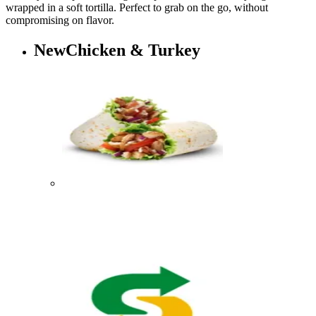
wrapped in a soft tortilla. Perfect to grab on the go, without
compromising on flavor.​​​​‌ ‍ ​‍​‍‌‍ ‌ ​‍‌‍‍‌‌‍‌ ‌‍‍‌‌‍ ‍​‍​‍​ ‍‍​‍​‍‌ ​ ‌‍​‌‌‍ ‍‌‍‍‌‌ ‌​‌ ‍‌​‍ ‍‌‍‍‌‌‍ ​‍​‍​‍ ​​‍​‍‌‍‍​‌ ​‍‌‍‌‌‌‍‌‍​‍​‍​ ‍‍​‍​‍‌‍‍​‌ ‌​‌ ‌​‌ ​​‌ ​ ​ ‍‍​‍ ​‍ ‌‍ ‍‌‍ ‌ ​‍‌‍‌​‌‍‍‌‌‍​ ​‍ ‌‌‍​‍‌‍‍‌‌ ‌​‌‍‌‌‌ ​ ​‍ ‌‌‍‌ ‌ ​‍‌‍ ‌ ‌‌‌ ​​​‍ ‌‌ ​ ‌ ‌​‌ ‌‌‌‍‌​‌‍‍‌‌‍ ​‍ ‍‌ ‌‍‌‍‌‌‌ ​‍‌‍​ ‌‍‌‌‌‍ ​​‍ ‍‌‍​‌‌ ​​‌ ​​​‍ ‌‍‍‌‌‍ ‍‌ ‌​‌‍‌‌‌‍ ‍‌ ‌​​‍ ‌‍‌‌‌‍‌​‌‍‍‌‌ ‌​​‍ ‌‍ ‌‌‍ ‌‍‌​‌‍‌‌​ ‌‌ ​​‌ ​‍‌‍‌‌‌ ​ ‌‍‌‌‌‍ ‍‌ ‌​‌‍​‌‌ ‌​‌‍‍‌‌‍ ‌‍ ‍​ ‍ ‌‍‍‌‌‍‌​​ ‌‌‍​‌‌‍‌‌‌‍‌‌​ ​‍‌‍​ ​ ​‌​ ​‍​ ‍​​‍ ‌‌‍‌‍‌‍​ ‌‍‌‌‌‍‌​​‍ ‌​ ‌​​ ​‍​ ​‍​ ‍‌​‍ ‌‌‍​‍​ ‌‍​ ‌‌‌‍​‌​‍ ‌‌‍​ ‌‍​ ‌‍​‌​ ​‌‌‍​‌​ ‌‌‌‍‌‌​ ​​​ ‌‌‌‍​‌‌‍‌​​ ​‌​ ‍ ‌ ‌​‌ ‍‌‌ ​​‌‍‌‌​ ‌‌‍​ ‌‍​‌‌ ‌​‌‍‌‌‌‍‌ ‌‍ ‌ ​‍‌ ‍‌​ ‍ ‌ ​​‌‍​‌‌ ‌​‌‍‍​​ ‌‌‍‌​‌‍‌‌‌ ​ ‌‍​ ‌ ​‍‌‍‍‌‌ ​​‌ ‌​‌‍‍‌‌‍ ‌‍ ‍​‍‌‌​ ‌‌‌​​‍‌‌ ‌‍‍ ‌‍‌‌‌ ‍‌​‍‌‌​ ​ ‌​‌​​‍‌‌​ ​ ‌​‌​​‍‌‌​ ​‍​ ​‍‌‍‌‌‌‍ ‍​‍‌‌​ ​‍​ ​‍​‍‌‌​ ‌‌‌​‌​​‍ ‍‌ ‌‍‌‍​‌‌‍ ​‌ ‌‌‌‍‌‌​‍ ‍‌ ‌‍‌‍​‌‌‍ ​‌ ‌‌‌‍‌‌​‍‌‌​ ‌‌‌​​‍‌‌ ‌‍‍ ‌‍‌‌‌ ‍‌​‍‌‌​ ​ ‌​‌​​‍‌‌​ ​ ‌​‌​​‍‌‌​ ​‍​ ​‍‌‍‌​​ ‍‌​ ​‌​ ‌‍​ ​‍​ ‍‌​ ‍‌‌‍‌​​ ​‍​ ‌ ‌‍​‍​ ‌ ​‍‌‌​ ​‍​ ​‍​‍‌‌​ ‌‌‌​‌​​‍ ‍‌‍​ ‌‍‍​‌‍‍‌‌‍ ​‌‍‌​‌ ​‍‌‍‌‌‌‍ ‍​‍‌‌​ ‌‌‌​​‍‌‌ ‌‍‍ ‌‍‌‌‌ ‍‌​‍‌‌​ ​ ‌​‌​​‍‌‌​ ​ ‌​‌​​‍‌‌​ ​‍​ ​‍​ ‌ ​ ​ ‌‍​ ‌‍‌​​ ​‌​ ‍‌​ ‍‌‌‍‌​‌‍‌​​ ‌​​ ‍​​ ‌ ​‍‌‌​ ​‍​ ​‍​‍‌‌​ ‌‌‌​‌​​‍ ‍‌ ‌​‌‍‌‌‌ ‍​‌ ‌​​ ‌‍​‍‌‍​‌‌ ​ ‌‍‌‌‌‌‌‌‌ ​‍‌‍ ​​ ‌‌‍‍​‌ ‌​‌ ‌​‌ ​​‌ ​ ​‍‌‌​ ​ ‌​​‌​‍‌‌​ ​‍‌​‌‍​‍‌‌​ ​‍‌​‌‍‌‍ ‍‌‍ ‌ ​‍‌‍‌​‌‍‍‌‌‍​ ​‍ ‌‌‍​‍‌‍‍‌‌ ‌​‌‍‌‌‌ ​ ​‍ ‌‌‍‌ ‌ ​‍‌‍ ‌ ‌‌‌ ​​​‍ ‌‌ ​ ‌ ‌​‌ ‌‌‌‍‌​‌‍‍‌‌‍ ​‍ ‍‌ ‌‍‌‍‌‌‌ ​‍‌‍​ ‌‍‌‌‌‍ ​​‍ ‍‌‍​‌‌ ​​‌ ​​​‍‌‍‌‍‍‌‌‍‌​​ ‌‌‍​‌‌‍‌‌‌‍‌‌​ ​‍‌‍​ ​ ​‌​ ​‍​ ‍​​‍ ‌‌‍‌‍‌‍​ ‌‍‌‌‌‍‌​​‍ ‌​ ‌​​ ​‍​ ​‍​ ‍‌​‍ ‌‌‍​‍​ ‌‍​ ‌‌‌‍​‌​‍ ‌‌‍​ ‌‍​ ‌‍​‌​ ​‌‌‍​‌​ ‌‌‌‍‌‌​ ​​​ ‌‌‌‍​‌‌‍‌​​ ​‌​‍‌‍‌ ‌​‌ ‍‌‌ ​​‌‍‌‌​ ‌‌‍​ ‌‍​‌‌ ‌​‌‍‌‌‌‍‌ ‌‍ ‌ ​‍‌ ‍‌​‍‌‍‌ ​​‌‍​‌‌ ‌​‌‍‍​​ ‌‌‍‌​‌‍‌‌‌ ​ ‌‍​ ‌ ​‍‌‍‍‌‌ ​​‌ ‌​‌‍‍‌‌‍ ‌‍ ‍​‍‌‌​ ‌‌‌​​‍‌‌ ‌‍‍ ‌‍‌‌‌ ‍‌​‍‌‌​ ​ ‌​‌​​‍‌‌​ ​ ‌​‌​​‍‌‌​ ​‍​ ​‍‌‍‌‌‌‍ ‍​‍‌‌​ ​‍​ ​‍​‍‌‌​ ‌‌‌​‌​​‍ ‍‌ ‌‍‌‍​‌‌‍ ​‌ ‌‌‌‍‌‌​‍ ‍‌ ‌‍‌‍​‌‌‍ ​‌ ‌‌‌‍‌‌​‍‌‌​ ‌‌‌​​‍‌‌ ‌‍‍ ‌‍‌‌‌ ‍‌​‍‌‌​ ​ ‌​‌​​‍‌‌​ ​ ‌​‌​​‍‌‌​ ​‍​ ​‍‌‍‌​​ ‍‌​ ​‌​ ‌‍​ ​‍​ ‍‌​ ‍‌‌‍‌​​ ​‍​ ‌ ‌‍​‍​ ‌ ​‍‌‌​ ​‍​ ​‍​‍‌‌​ ‌‌‌​‌​​‍ ‍‌‍​ ‌‍‍​‌‍‍‌‌‍ ​‌‍‌​‌ ​‍‌‍‌‌‌‍ ‍​‍‌‌​ ‌‌‌​​‍‌‌ ‌‍‍ ‌‍‌‌‌ ‍‌​‍‌‌​ ​ ‌​‌​​‍‌‌​ ​ ‌​‌​​‍‌‌​ ​‍​ ​‍​ ‌ ​ ​ ‌‍​ ‌‍‌​​ ​‌​ ‍‌​ ‍‌‌‍‌​‌‍‌​​ ‌​​ ‍​​ ‌ ​‍‌‌​ ​‍​ ​‍​‍‌‌​ ‌‌‌​‌​​‍ ‍‌ ‌​‌‍‌‌‌ ‍​‌ ‌​​‍‌‍‌ ​​‌‍‌‌‌ ​‍‌ ​ ‌ ​​‌‍‌‌‌‍​ ‌ ‌​‌‍‍‌‌ ‌‍‌‍‌‌​ ‌‌ ​​‌ ‌‌‌‍​‍‌‍ ​‌‍‍‌‌ ​ ‌‍‍​‌‍‌‌‌‍‌​​‍​‍‌ ‌
New​​​​‌ ‍ ​‍​‍‌‍ ‌ ​‍‌‍‍‌‌‍‌ ‌‍‍‌‌‍ ‍​‍​‍​ ‍‍​‍​‍‌ ​ ‌‍​‌‌‍ ‍‌‍‍‌‌ ‌​‌ ‍‌​‍ ‍‌‍‍‌‌‍ ​‍​‍​‍ ​​‍​‍‌‍‍​‌ ​‍‌‍‌‌‌‍‌‍​‍​‍​ ‍‍​‍​‍‌‍‍​‌ ‌​‌ ‌​‌ ​​‌ ​ ​ ‍‍​‍ ​‍ ‌‍ ‍‌‍ ‌ ​‍‌‍‌​‌‍‍‌‌‍​ ​‍ ‌‌‍​‍‌‍‍‌‌ ‌​‌‍‌‌‌ ​ ​‍ ‌‌‍‌ ‌ ​‍‌‍ ‌ ‌‌‌ ​​​‍ ‌‌ ​ ‌ ‌​‌ ‌‌‌‍‌​‌‍‍‌‌‍ ​‍ ‍‌ ‌‍‌‍‌‌‌ ​‍‌‍​ ‌‍‌‌‌‍ ​​‍ ‍‌‍​‌‌ ​​‌ ​​​‍ ‌‍‍‌‌‍ ‍‌ ‌​‌‍‌‌‌‍ ‍‌ ‌​​‍ ‌‍‌‌‌‍‌​‌‍‍‌‌ ‌​​‍ ‌‍ ‌‌‍ ‌‍‌​‌‍‌‌​ ‌‌ ​​‌ ​‍‌‍‌‌‌ ​ ‌‍‌‌‌‍ ‍‌ ‌​‌‍​‌‌ ‌​‌‍‍‌‌‍ ‌‍ ‍​ ‍ ‌‍‍‌‌‍‌​​ ‌‌‍‌‌​ ‍‌​ ‌‍‌‍​ ‌‍‌‌‌‍​ ‌‍​‍‌‍​ ​‍ ‌​ ​‌​ ‌‌‌‍‌​​ ‌‍​‍ ‌​ ‌​​ ‍‌‌‍​‍‌‍‌‍​‍ ‌‌‍​‍‌‍‌‌​ ‌‍‌‍‌‌​‍ ‌​ ‌ ‌‍​‌‌‍‌‌​ ‌ ‌‍‌‌‌‍​‌​ ​‌‌‍‌‌‌‍​ ​ ​‍‌‍​‍‌‍​‍​ ‍ ‌ ‌​‌ ‍‌‌ ​​‌‍‌‌​ ‌‌ ​ ‌ ‌‌‌‍​‍‌‍​ ‌‍​‌‌ ‌​‌‍‌‌‌‍‌ ‌‍ ‌ ​‍‌ ‍‌​ ‍ ‌ ​​‌‍​‌‌ ‌​‌‍‍​​ ‌‌‍​‍‌‍​‌‌‍‌​‌‍‌ ‌‍‌‌​‍‌‌​ ‌‌‌​​‍‌‌ ‌‍‍ ‌‍‌‌‌ ‍‌​‍‌‌​ ​ ‌​‌​​‍‌‌​ ​ ‌​‌​​‍‌‌​ ​‍​ ​‍‌‍‌‌‌‍ ‍​‍‌‌​ ​‍​ ​‍​‍‌‌​ ‌‌‌​‌​​‍ ‍‌ ‌‍‌‍​‌‌‍ ​‌ ‌‌‌‍‌‌​ ‌‍​‍‌‍​‌‌ ​ ‌‍‌‌‌‌‌‌‌ ​‍‌‍ ​​ ‌‌‍‍​‌ ‌​‌ ‌​‌ ​​‌ ​ ​‍‌‌​ ​ ‌​​‌​‍‌‌​ ​‍‌​‌‍​‍‌‌​ ​‍‌​‌‍‌‍ ‍‌‍ ‌ ​‍‌‍‌​‌‍‍‌‌‍​ ​‍ ‌‌‍​‍‌‍‍‌‌ ‌​‌‍‌‌‌ ​ ​‍ ‌‌‍‌ ‌ ​‍‌‍ ‌ ‌‌‌ ​​​‍ ‌‌ ​ ‌ ‌​‌ ‌‌‌‍‌​‌‍‍‌‌‍ ​‍ ‍‌ ‌‍‌‍‌‌‌ ​‍‌‍​ ‌‍‌‌‌‍ ​​‍ ‍‌‍​‌‌ ​​‌ ​​​‍‌‍‌‍‍‌‌‍‌​​ ‌‌‍‌‌​ ‍‌​ ‌‍‌‍​ ‌‍‌‌‌‍​ ‌‍​‍‌‍​ ​‍ ‌​ ​‌​ ‌‌‌‍‌​​ ‌‍​‍ ‌​ ‌​​ ‍‌‌‍​‍‌‍‌‍​‍ ‌‌‍​‍‌‍‌‌​ ‌‍‌‍‌‌​‍ ‌​ ‌ ‌‍​‌‌‍‌‌​ ‌ ‌‍‌‌‌‍​‌​ ​‌‌‍‌‌‌‍​ ​ ​‍‌‍​‍‌‍​‍​‍‌‍‌ ‌​‌ ‍‌‌ ​​‌‍‌‌​ ‌‌ ​ ‌ ‌‌‌‍​‍‌‍​ ‌‍​‌‌ ‌​‌‍‌‌‌‍‌ ‌‍ ‌ ​‍‌ ‍‌​‍‌‍‌ ​​‌‍​‌‌ ‌​‌‍‍​​ ‌‌‍​‍‌‍​‌‌‍‌​‌‍‌ ‌‍‌‌​‍‌‌​ ‌‌‌​​‍‌‌ ‌‍‍ ‌‍‌‌‌ ‍‌​‍‌‌​ ​ ‌​‌​​‍‌‌​ ​ ‌​‌​​‍‌‌​ ​‍​ ​‍‌‍‌‌‌‍ ‍​‍‌‌​ ​‍​ ​‍​‍‌‌​ ‌‌‌​‌​​‍ ‍‌ ‌‍‌‍​‌‌‍ ​‌ ‌‌‌‍‌‌​‍‌‍‌ ​​‌‍‌‌‌ ​‍‌ ​ ‌ ​​‌‍‌‌‌‍​ ‌ ‌​‌‍‍‌‌ ‌‍‌‍‌‌​ ‌‌ ​​‌ ‌‌‌‍​‍‌‍ ​‌‍‍‌‌ ​ ‌‍‍​‌‍‌‌‌‍‌​​‍​‍‌ ‌
Chicken & Turkey​​​​‌ ‍ ​‍​‍‌‍ ‌ ​‍‌‍‍‌‌‍‌ ‌‍‍‌‌‍ ‍​‍​‍​ ‍‍​‍​‍‌ ​ ‌‍​‌‌‍ ‍‌‍‍‌‌ ‌​‌ ‍‌​‍ ‍‌‍‍‌‌‍ ​‍​‍​‍ ​​‍​‍‌‍‍​‌ ​‍‌‍‌‌‌‍‌‍​‍​‍​ ‍‍​‍​‍‌‍‍​‌ ‌​‌ ‌​‌ ​​‌ ​ ​ ‍‍​‍ ​‍ ‌‍ ‍‌‍ ‌ ​‍‌‍‌​‌‍‍‌‌‍​ ​‍ ‌‌‍​‍‌‍‍‌‌ ‌​‌‍‌‌‌ ​ ​‍ ‌‌‍‌ ‌ ​‍‌‍ ‌ ‌‌‌ ​​​‍ ‌‌ ​ ‌ ‌​‌ ‌‌‌‍‌​‌‍‍‌‌‍ ​‍ ‍‌ ‌‍‌‍‌‌‌ ​‍‌‍​ ‌‍‌‌‌‍ ​​‍ ‍‌‍​‌‌ ​​‌ ​​​‍ ‌‍‍‌‌‍ ‍‌ ‌​‌‍‌‌‌‍ ‍‌ ‌​​‍ ‌‍‌‌‌‍‌​‌‍‍‌‌ ‌​​‍ ‌‍ ‌‌‍ ‌‍‌​‌‍‌‌​ ‌‌ ​​‌ ​‍‌‍‌‌‌ ​ ‌‍‌‌‌‍ ‍‌ ‌​‌‍​‌‌ ‌​‌‍‍‌‌‍ ‌‍ ‍​ ‍ ‌‍‍‌‌‍‌​​ ‌‌‍‌‌​ ‍‌​ ‌‍‌‍​ ‌‍‌‌‌‍​ ‌‍​‍‌‍​ ​‍ ‌​ ​‌​ ‌‌‌‍‌​​ ‌‍​‍ ‌​ ‌​​ ‍‌‌‍​‍‌‍‌‍​‍ ‌‌‍​‍‌‍‌‌​ ‌‍‌‍‌‌​‍ ‌​ ‌ ‌‍​‌‌‍‌‌​ ‌ ‌‍‌‌‌‍​‌​ ​‌‌‍‌‌‌‍​ ​ ​‍‌‍​‍‌‍​‍​ ‍ ‌ ‌​‌ ‍‌‌ ​​‌‍‌‌​ ‌‌ ​ ‌ ‌‌‌‍​‍‌‍​ ‌‍​‌‌ ‌​‌‍‌‌‌‍‌ ‌‍ ‌ ​‍‌ ‍‌​ ‍ ‌ ​​‌‍​‌‌ ‌​‌‍‍​​ ‌‌‍ ‍‌‍​‌‌‍ ‌‌‍‌‌​‍‌‌​ ‌‌‌​​‍‌‌ ‌‍‍ ‌‍‌‌‌ ‍‌​‍‌‌​ ​ ‌​‌​​‍‌‌​ ​ ‌​‌​​‍‌‌​ ​‍​ ​‍‌‍‌‌‌‍ ‍​‍‌‌​ ​‍​ ​‍​‍‌‌​ ‌‌‌​‌​​‍ ‍‌ ‌‍‌‍​‌‌‍ ​‌ ‌‌‌‍‌‌​ ‌‍​‍‌‍​‌‌ ​ ‌‍‌‌‌‌‌‌‌ ​‍‌‍ ​​ ‌‌‍‍​‌ ‌​‌ ‌​‌ ​​‌ ​ ​‍‌‌​ ​ ‌​​‌​‍‌‌​ ​‍‌​‌‍​‍‌‌​ ​‍‌​‌‍‌‍ ‍‌‍ ‌ ​‍‌‍‌​‌‍‍‌‌‍​ ​‍ ‌‌‍​‍‌‍‍‌‌ ‌​‌‍‌‌‌ ​ ​‍ ‌‌‍‌ ‌ ​‍‌‍ ‌ ‌‌‌ ​​​‍ ‌‌ ​ ‌ ‌​‌ ‌‌‌‍‌​‌‍‍‌‌‍ ​‍ ‍‌ ‌‍‌‍‌‌‌ ​‍‌‍​ ‌‍‌‌‌‍ ​​‍ ‍‌‍​‌‌ ​​‌ ​​​‍‌‍‌‍‍‌‌‍‌​​ ‌‌‍‌‌​ ‍‌​ ‌‍‌‍​ ‌‍‌‌‌‍​ ‌‍​‍‌‍​ ​‍ ‌​ ​‌​ ‌‌‌‍‌​​ ‌‍​‍ ‌​ ‌​​ ‍‌‌‍​‍‌‍‌‍​‍ ‌‌‍​‍‌‍‌‌​ ‌‍‌‍‌‌​‍ ‌​ ‌ ‌‍​‌‌‍‌‌​ ‌ ‌‍‌‌‌‍​‌​ ​‌‌‍‌‌‌‍​ ​ ​‍‌‍​‍‌‍​‍​‍‌‍‌ ‌​‌ ‍‌‌ ​​‌‍‌‌​ ‌‌ ​ ‌ ‌‌‌‍​‍‌‍​ ‌‍​‌‌ ‌​‌‍‌‌‌‍‌ ‌‍ ‌ ​‍‌ ‍‌​‍‌‍‌ ​​‌‍​‌‌ ‌​‌‍‍​​ ‌‌‍ ‍‌‍​‌‌‍ ‌‌‍‌‌​‍‌‌​ ‌‌‌​​‍‌‌ ‌‍‍ ‌‍‌‌‌ ‍‌​‍‌‌​ ​ ‌​‌​​‍‌‌​ ​ ‌​‌​​‍‌‌​ ​‍​ ​‍‌‍‌‌‌‍ ‍​‍‌‌​ ​‍​ ​‍​‍‌‌​ ‌‌‌​‌​​‍ ‍‌ ‌‍‌‍​‌‌‍ ​‌ ‌‌‌‍‌‌​‍‌‍‌ ​​‌‍‌‌‌ ​‍‌ ​ ‌ ​​‌‍‌‌‌‍​ ‌ ‌​‌‍‍‌‌ ‌‍‌‍‌‌​ ‌‌ ​​‌ ‌‌‌‍​‍‌‍ ​‌‍‍‌‌ ​ ‌‍‍​‌‍‌‌‌‍‌​​‍​‍‌ ‌