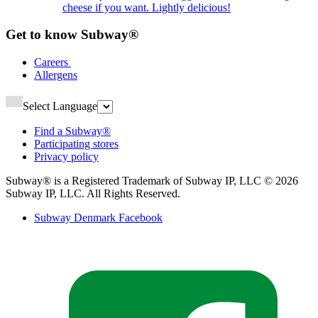
cheese if you want. Lightly delicious!​​​​‌ ‍ ​‍​‍‌‍ ‌ ​‍‌‍‍‌‌‍‌ ‌‍‍‌‌‍ ‍​‍​‍​ ‍‍​‍​‍‌ ​ ‌‍​‌‌‍ ‍‌‍‍‌‌ ‌​‌ ‍‌​‍ ‍‌‍‍‌‌‍ ​‍​‍​‍ ​​‍​‍‌‍‍​‌ ​‍‌‍‌‌‌‍‌‍​‍​‍​ ‍‍​‍​‍‌‍‍​‌ ‌​‌ ‌​‌ ​​‌ ​ ​ ‍‍​‍ ​‍ ‌‍ ‍‌‍ ‌ ​‍‌‍‌​‌‍‍‌‌‍​ ​‍ ‌‌‍​‍‌‍‍‌‌ ‌​‌‍‌‌‌ ​ ​‍ ‌‌‍‌ ‌ ​‍‌‍ ‌ ‌‌‌ ​​​‍ ‌‌ ​ ‌ ‌​‌ ‌‌‌‍‌​‌‍‍‌‌‍ ​‍ ‍‌ ‌‍‌‍‌‌‌ ​‍‌‍​ ‌‍‌‌‌‍ ​​‍ ‍‌‍​‌‌ ​​‌ ​​​‍ ‌‍‍‌‌‍ ‍‌ ‌​‌‍‌‌‌‍ ‍‌ ‌​​‍ ‌‍‌‌‌‍‌​‌‍‍‌‌ ‌​​‍ ‌‍ ‌‌‍ ‌‍‌​‌‍‌‌​ ‌‌ ​​‌ ​‍‌‍‌‌‌ ​ ‌‍‌‌‌‍ ‍‌ ‌​‌‍​‌‌ ‌​‌‍‍‌‌‍ ‌‍ ‍​ ‍ ‌‍‍‌‌‍‌​​ ‌​ ‌‍​ ​‍​ ‍‌​ ‌‍‌‍​‌‌‍‌‍​ ‌‌‌‍‌​​‍ ‌​ ​​​ ‌ ‌‍​ ​ ‍​​‍ ‌​ ‌​​ ‌‍​ ‌‍​ ‍​​‍ ‌‌‍​‌​ ‌‍​ ​‍​ ‌‌​‍ ‌‌‍‌​​ ​‌​ ​​‌‍​‌​ ​​‌‍​‌‌‍​ ​ ​‍‌‍‌‌​ ‍‌​ ‌‌​ ‌‌​ ‍ ‌ ‌​‌ ‍‌‌ ​​‌‍‌‌​ ‌‌ ​​‌ ​‍‌‍ ‌‍‌​‌ ‌‌‌‍​ ‌ ‌​​ ‍ ‌ ​​‌‍​‌‌ ‌​‌‍‍​​ ‌‌ ​ ‌‍‍​‌‍ ‌ ​‍‌ ‌​‌​‌​‌‍‌‌‌ ​ ‌‍​ ‌ ​‍‌‍‍‌‌ ​​‌ ‌​‌‍‍‌‌‍ ‌‍ ‍​‍‌‌​ ‌‌‌​​‍‌‌ ‌‍‍ ‌‍‌‌‌ ‍‌​‍‌‌​ ​ ‌​‌​​‍‌‌​ ​ ‌​‌​​‍‌‌​ ​‍​ ​‍‌‍‌‌‌‍ ‍​‍‌‌​ ​‍​ ​‍​‍‌‌​ ‌‌‌​‌​​‍ ‍‌ ‌‍‌‍​‌‌‍ ​‌ ‌‌‌‍‌‌​ ‌‍​‍‌‍​‌‌ ​ ‌‍‌‌‌‌‌‌‌ ​‍‌‍ ​​ ‌‌‍‍​‌ ‌​‌ ‌​‌ ​​‌ ​ ​‍‌‌​ ​ ‌​​‌​‍‌‌​ ​‍‌​‌‍​‍‌‌​ ​‍‌​‌‍‌‍ ‍‌‍ ‌ ​‍‌‍‌​‌‍‍‌‌‍​ ​‍ ‌‌‍​‍‌‍‍‌‌ ‌​‌‍‌‌‌ ​ ​‍ ‌‌‍‌ ‌ ​‍‌‍ ‌ ‌‌‌ ​​​‍ ‌‌ ​ ‌ ‌​‌ ‌‌‌‍‌​‌‍‍‌‌‍ ​‍ ‍‌ ‌‍‌‍‌‌‌ ​‍‌‍​ ‌‍‌‌‌‍ ​​‍ ‍‌‍​‌‌ ​​‌ ​​​‍‌‍‌‍‍‌‌‍‌​​ ‌​ ‌‍​ ​‍​ ‍‌​ ‌‍‌‍​‌‌‍‌‍​ ‌‌‌‍‌​​‍ ‌​ ​​​ ‌ ‌‍​ ​ ‍​​‍ ‌​ ‌​​ ‌‍​ ‌‍​ ‍​​‍ ‌‌‍​‌​ ‌‍​ ​‍​ ‌‌​‍ ‌‌‍‌​​ ​‌​ ​​‌‍​‌​ ​​‌‍​‌‌‍​ ​ ​‍‌‍‌‌​ ‍‌​ ‌‌​ ‌‌​‍‌‍‌ ‌​‌ ‍‌‌ ​​‌‍‌‌​ ‌‌ ​​‌ ​‍‌‍ ‌‍‌​‌ ‌‌‌‍​ ‌ ‌​​‍‌‍‌ ​​‌‍​‌‌ ‌​‌‍‍​​ ‌‌ ​ ‌‍‍​‌‍ ‌ ​‍‌ ‌​‌​‌​‌‍‌‌‌ ​ ‌‍​ ‌ ​‍‌‍‍‌‌ ​​‌ ‌​‌‍‍‌‌‍ ‌‍ ‍​‍‌‌​ ‌‌‌​​‍‌‌ ‌‍‍ ‌‍‌‌‌ ‍‌​‍‌‌​ ​ ‌​‌​​‍‌‌​ ​ ‌​‌​​‍‌‌​ ​‍​ ​‍‌‍‌‌‌‍ ‍​‍‌‌​ ​‍​ ​‍​‍‌‌​ ‌‌‌​‌​​‍ ‍‌ ‌‍‌‍​‌‌‍ ​‌ ‌‌‌‍‌‌​‍‌‍‌ ​​‌‍‌‌‌ ​‍‌ ​ ‌ ​​‌‍‌‌‌‍​ ‌ ‌​‌‍‍‌‌ ‌‍‌‍‌‌​ ‌‌ ​​‌ ‌‌‌‍​‍‌‍ ​‌‍‍‌‌ ​ ‌‍‍​‌‍‌‌‌‍‌​​‍​‍‌ ‌
Get to know Subway®​​​​‌ ‍ ​‍​‍‌‍ ‌ ​‍‌‍‍‌‌‍‌ ‌‍‍‌‌‍ ‍​‍​‍​ ‍‍​‍​‍‌ ​ ‌‍​‌‌‍ ‍‌‍‍‌‌ ‌​‌ ‍‌​‍ ‍‌‍‍‌‌‍ ​‍​‍​‍ ​​‍​‍‌‍‍​‌ ​‍‌‍‌‌‌‍‌‍​‍​‍​ ‍‍​‍​‍‌‍‍​‌ ‌​‌ ‌​‌ ​​‌ ​ ​ ‍‍​‍ ​‍ ‌‍ ‍‌‍ ‌ ​‍‌‍‌​‌‍‍‌‌‍​ ​‍ ‌‌‍​‍‌‍‍‌‌ ‌​‌‍‌‌‌ ​ ​‍ ‌‌‍‌ ‌ ​‍‌‍ ‌ ‌‌‌ ​​​‍ ‌‌ ​ ‌ ‌​‌ ‌‌‌‍‌​‌‍‍‌‌‍ ​‍ ‍‌ ‌‍‌‍‌‌‌ ​‍‌‍​ ‌‍‌‌‌‍ ​​‍ ‍‌‍​‌‌ ​​‌ ​​​‍ ‌‍‍‌‌‍ ‍‌ ‌​‌‍‌‌‌‍ ‍‌ ‌​​‍ ‌‍‌‌‌‍‌​‌‍‍‌‌ ‌​​‍ ‌‍ ‌‌‍ ‌‍‌​‌‍‌‌​ ‌‌ ​​‌ ​‍‌‍‌‌‌ ​ ‌‍‌‌‌‍ ‍‌ ‌​‌‍​‌‌ ‌​‌‍‍‌‌‍ ‌‍ ‍​ ‍ ‌‍‍‌‌‍‌​​ ‌​ ‌‌‌‍‌‍​ ‌‌‌‍‌‍​ ​‍​ ​ ‌‍​ ​ ​‌​‍ ‌​ ​‍‌‍​ ​ ‌​​ ​​​‍ ‌​ ‌​​ ‌‌‌‍‌​​ ‍​​‍ ‌‌‍​‌‌‍​‌​ ‍​‌‍​‍​‍ ‌​ ‌‍‌‍​‌​ ‍‌‌‍​‌​ ‍​​ ‍‌‌‍‌‍​ ‌​‌‍​‌​ ‌‌​ ​‍‌‍‌‍​ ‍ ‌ ‌​‌ ‍‌‌ ​​‌‍‌‌​ ‌‌ ‌ ‌‍‌‌‌‍​‍‌ ​ ‌‍‍‌‌ ‌​‌‍‌‌‌​‌‍‌‍ ‌‍ ‌ ‌​‌‍‌‌‌ ​‍​ ‍ ‌ ​​‌‍​‌‌ ‌​‌‍‍​​ ‌‌ ‌​‌‍‍‌‌ ‌​‌‍ ​‌‍‌‌​‍‌‌​ ‌‌‌​​‍‌‌ ‌‍‍ ‌‍‌‌‌ ‍‌​‍‌‌​ ​ ‌​‌​​‍‌‌​ ​ ‌​‌​​‍‌‌​ ​‍​ ​‍‌‍‌‌‌‍ ‍​‍‌‌​ ​‍​ ​‍​‍‌‌​ ‌‌‌​‌​​‍ ‍‌ ‌‍‌‍​‌‌‍ ​‌ ‌‌‌‍‌‌​ ‌‍​‍‌‍​‌‌ ​ ‌‍‌‌‌‌‌‌‌ ​‍‌‍ ​​ ‌‌‍‍​‌ ‌​‌ ‌​‌ ​​‌ ​ ​‍‌‌​ ​ ‌​​‌​‍‌‌​ ​‍‌​‌‍​‍‌‌​ ​‍‌​‌‍‌‍ ‍‌‍ ‌ ​‍‌‍‌​‌‍‍‌‌‍​ ​‍ ‌‌‍​‍‌‍‍‌‌ ‌​‌‍‌‌‌ ​ ​‍ ‌‌‍‌ ‌ ​‍‌‍ ‌ ‌‌‌ ​​​‍ ‌‌ ​ ‌ ‌​‌ ‌‌‌‍‌​‌‍‍‌‌‍ ​‍ ‍‌ ‌‍‌‍‌‌‌ ​‍‌‍​ ‌‍‌‌‌‍ ​​‍ ‍‌‍​‌‌ ​​‌ ​​​‍‌‍‌‍‍‌‌‍‌​​ ‌​ ‌‌‌‍‌‍​ ‌‌‌‍‌‍​ ​‍​ ​ ‌‍​ ​ ​‌​‍ ‌​ ​‍‌‍​ ​ ‌​​ ​​​‍ ‌​ ‌​​ ‌‌‌‍‌​​ ‍​​‍ ‌‌‍​‌‌‍​‌​ ‍​‌‍​‍​‍ ‌​ ‌‍‌‍​‌​ ‍‌‌‍​‌​ ‍​​ ‍‌‌‍‌‍​ ‌​‌‍​‌​ ‌‌​ ​‍‌‍‌‍​‍‌‍‌ ‌​‌ ‍‌‌ ​​‌‍‌‌​ ‌‌ ‌ ‌‍‌‌‌‍​‍‌ ​ ‌‍‍‌‌ ‌​‌‍‌‌‌​‌‍‌‍ ‌‍ ‌ ‌​‌‍‌‌‌ ​‍​‍‌‍‌ ​​‌‍​‌‌ ‌​‌‍‍​​ ‌‌ ‌​‌‍‍‌‌ ‌​‌‍ ​‌‍‌‌​‍‌‌​ ‌‌‌​​‍‌‌ ‌‍‍ ‌‍‌‌‌ ‍‌​‍‌‌​ ​ ‌​‌​​‍‌‌​ ​ ‌​‌​​‍‌‌​ ​‍​ ​‍‌‍‌‌‌‍ ‍​‍‌‌​ ​‍​ ​‍​‍‌‌​ ‌‌‌​‌​​‍ ‍‌ ‌‍‌‍​‌‌‍ ​‌ ‌‌‌‍‌‌​‍‌‍‌ ​​‌‍‌‌‌ ​‍‌ ​ ‌ ​​‌‍‌‌‌‍​ ‌ ‌​‌‍‍‌‌ ‌‍‌‍‌‌​ ‌‌ ​​‌ ‌‌‌‍​‍‌‍ ​‌‍‍‌‌ ​ ‌‍‍​‌‍‌‌‌‍‌​​‍​‍‌ ‌
Careers ​​​​‌ ‍ ​‍​‍‌‍ ‌ ​‍‌‍‍‌‌‍‌ ‌‍‍‌‌‍ ‍​‍​‍​ ‍‍​‍​‍‌ ​ ‌‍​‌‌‍ ‍‌‍‍‌‌ ‌​‌ ‍‌​‍ ‍‌‍‍‌‌‍ ​‍​‍​‍ ​​‍​‍‌‍‍​‌ ​‍‌‍‌‌‌‍‌‍​‍​‍​ ‍‍​‍​‍‌‍‍​‌ ‌​‌ ‌​‌ ​​‌ ​ ​ ‍‍​‍ ​‍ ‌‍ ‍‌‍ ‌ ​‍‌‍‌​‌‍‍‌‌‍​ ​‍ ‌‌‍​‍‌‍‍‌‌ ‌​‌‍‌‌‌ ​ ​‍ ‌‌‍‌ ‌ ​‍‌‍ ‌ ‌‌‌ ​​​‍ ‌‌ ​ ‌ ‌​‌ ‌‌‌‍‌​‌‍‍‌‌‍ ​‍ ‍‌ ‌‍‌‍‌‌‌ ​‍‌‍​ ‌‍‌‌‌‍ ​​‍ ‍‌‍​‌‌ ​​‌ ​​​‍ ‌‍‍‌‌‍ ‍‌ ‌​‌‍‌‌‌‍ ‍‌ ‌​​‍ ‌‍‌‌‌‍‌​‌‍‍‌‌ ‌​​‍ ‌‍ ‌‌‍ ‌‍‌​‌‍‌‌​ ‌‌ ​​‌ ​‍‌‍‌‌‌ ​ ‌‍‌‌‌‍ ‍‌ ‌​‌‍​‌‌ ‌​‌‍‍‌‌‍ ‌‍ ‍​ ‍ ‌‍‍‌‌‍‌​​ ‌‌‍‌​​ ‍​​ ​​‌‍‌​​ ​‌‌‍‌‍‌‍​‌​ ‌ ​‍ ‌‌‍​‌​ ​‍​ ‍​​ ‍‌​‍ ‌​ ‌​‌‍‌‌​ ​ ​ ​‌​‍ ‌‌‍​‍​ ​‌‌‍‌​​ ‌‍​‍ ‌​ ‌‍​ ‌​​ ‌‍​ ​‍​ ‌‍​ ‌‌​ ‍​​ ‌ ​ ‌‌​ ​‍​ ‌‍​ ‌‌​ ‍ ‌ ‌​‌ ‍‌‌ ​​‌‍‌‌​ ‌‌ ‌ ‌‍‌‌‌‍​‍‌ ​ ‌‍‍‌‌ ‌​‌‍‌‌‌​ ‍‌‍​‌‌ ‌‍‌‍‍‌‌‍‌ ‌‍​‌‌ ‌​‌‍‍‌‌‍ ‌‍ ‍‌​‍‌‌ ‌​‌‍‌‌‌‍ ‌​ ‍ ‌ ​​‌‍​‌‌ ‌​‌‍‍​​ ‌‌‍ ​‌‍​‌‌‍​‍‌‍‌‌‌‍ ​​‍‌‌​ ‌‌‌​​‍‌‌ ‌‍‍ ‌‍‌‌‌ ‍‌​‍‌‌​ ​ ‌​‌​​‍‌‌​ ​ ‌​‌​​‍‌‌​ ​‍​ ​‍‌‍‌‌‌‍ ‍​‍‌‌​ ​‍​ ​‍​‍‌‌​ ‌‌‌​‌​​‍ ‍‌ ‌‍‌‍​‌‌‍ ​‌ ‌‌‌‍‌‌​ ‌‍​‍‌‍​‌‌ ​ ‌‍‌‌‌‌‌‌‌ ​‍‌‍ ​​ ‌‌‍‍​‌ ‌​‌ ‌​‌ ​​‌ ​ ​‍‌‌​ ​ ‌​​‌​‍‌‌​ ​‍‌​‌‍​‍‌‌​ ​‍‌​‌‍‌‍ ‍‌‍ ‌ ​‍‌‍‌​‌‍‍‌‌‍​ ​‍ ‌‌‍​‍‌‍‍‌‌ ‌​‌‍‌‌‌ ​ ​‍ ‌‌‍‌ ‌ ​‍‌‍ ‌ ‌‌‌ ​​​‍ ‌‌ ​ ‌ ‌​‌ ‌‌‌‍‌​‌‍‍‌‌‍ ​‍ ‍‌ ‌‍‌‍‌‌‌ ​‍‌‍​ ‌‍‌‌‌‍ ​​‍ ‍‌‍​‌‌ ​​‌ ​​​‍‌‍‌‍‍‌‌‍‌​​ ‌‌‍‌​​ ‍​​ ​​‌‍‌​​ ​‌‌‍‌‍‌‍​‌​ ‌ ​‍ ‌‌‍​‌​ ​‍​ ‍​​ ‍‌​‍ ‌​ ‌​‌‍‌‌​ ​ ​ ​‌​‍ ‌‌‍​‍​ ​‌‌‍‌​​ ‌‍​‍ ‌​ ‌‍​ ‌​​ ‌‍​ ​‍​ ‌‍​ ‌‌​ ‍​​ ‌ ​ ‌‌​ ​‍​ ‌‍​ ‌‌​‍‌‍‌ ‌​‌ ‍‌‌ ​​‌‍‌‌​ ‌‌ ‌ ‌‍‌‌‌‍​‍‌ ​ ‌‍‍‌‌ ‌​‌‍‌‌‌​ ‍‌‍​‌‌ ‌‍‌‍‍‌‌‍‌ ‌‍​‌‌ ‌​‌‍‍‌‌‍ ‌‍ ‍‌​‍‌‌ ‌​‌‍‌‌‌‍ ‌​‍‌‍‌ ​​‌‍​‌‌ ‌​‌‍‍​​ ‌‌‍ ​‌‍​‌‌‍​‍‌‍‌‌‌‍ ​​‍‌‌​ ‌‌‌​​‍‌‌ ‌‍‍ ‌‍‌‌‌ ‍‌​‍‌‌​ ​ ‌​‌​​‍‌‌​ ​ ‌​‌​​‍‌‌​ ​‍​ ​‍‌‍‌‌‌‍ ‍​‍‌‌​ ​‍​ ​‍​‍‌‌​ ‌‌‌​‌​​‍ ‍‌ ‌‍‌‍​‌‌‍ ​‌ ‌‌‌‍‌‌​‍‌‍‌ ​​‌‍‌‌‌ ​‍‌ ​ ‌ ​​‌‍‌‌‌‍​ ‌ ‌​‌‍‍‌‌ ‌‍‌‍‌‌​ ‌‌ ​​‌ ‌‌‌‍​‍‌‍ ​‌‍‍‌‌ ​ ‌‍‍​‌‍‌‌‌‍‌​​‍​‍‌ ‌
Allergens​​​​‌ ‍ ​‍​‍‌‍ ‌ ​‍‌‍‍‌‌‍‌ ‌‍‍‌‌‍ ‍​‍​‍​ ‍‍​‍​‍‌ ​ ‌‍​‌‌‍ ‍‌‍‍‌‌ ‌​‌ ‍‌​‍ ‍‌‍‍‌‌‍ ​‍​‍​‍ ​​‍​‍‌‍‍​‌ ​‍‌‍‌‌‌‍‌‍​‍​‍​ ‍‍​‍​‍‌‍‍​‌ ‌​‌ ‌​‌ ​​‌ ​ ​ ‍‍​‍ ​‍ ‌‍ ‍‌‍ ‌ ​‍‌‍‌​‌‍‍‌‌‍​ ​‍ ‌‌‍​‍‌‍‍‌‌ ‌​‌‍‌‌‌ ​ ​‍ ‌‌‍‌ ‌ ​‍‌‍ ‌ ‌‌‌ ​​​‍ ‌‌ ​ ‌ ‌​‌ ‌‌‌‍‌​‌‍‍‌‌‍ ​‍ ‍‌ ‌‍‌‍‌‌‌ ​‍‌‍​ ‌‍‌‌‌‍ ​​‍ ‍‌‍​‌‌ ​​‌ ​​​‍ ‌‍‍‌‌‍ ‍‌ ‌​‌‍‌‌‌‍ ‍‌ ‌​​‍ ‌‍‌‌‌‍‌​‌‍‍‌‌ ‌​​‍ ‌‍ ‌‌‍ ‌‍‌​‌‍‌‌​ ‌‌ ​​‌ ​‍‌‍‌‌‌ ​ ‌‍‌‌‌‍ ‍‌ ‌​‌‍​‌‌ ‌​‌‍‍‌‌‍ ‌‍ ‍​ ‍ ‌‍‍‌‌‍‌​​ ‌​ ‌​​ ‍​​ ‌ ‌‍​‍​ ‌​​ ​‌​ ​​‌‍‌​​‍ ‌‌‍‌​​ ‍​‌‍​‍‌‍​‍​‍ ‌​ ‌​‌‍‌‍​ ​​​ ‌​​‍ ‌‌‍​‍​ ‌ ​ ‌ ​ ​ ​‍ ‌​ ‌‍​ ‍‌‌‍‌‍​ ‌​​ ‍​‌‍​ ​ ​‌‌‍‌‍‌‍​ ‌‍‌‍​ ‌‍​ ‌‌​ ‍ ‌ ‌​‌ ‍‌‌ ​​‌‍‌‌​ ‌‌ ‌ ‌‍‌‌‌‍​‍‌ ​ ‌‍‍‌‌ ‌​‌‍‌‌‌​ ‍‌‍​‌‌ ‌‍‌‍‍‌‌‍‌ ‌‍​‌‌ ‌​‌‍‍‌‌‍ ‌‍ ‍‌​‍‌‌ ‌​‌‍‌‌‌‍ ‌​ ‍ ‌ ​​‌‍​‌‌ ‌​‌‍‍​​ ‌‌‍ ​‌‍​‌‌‍​‍‌‍‌‌‌‍ ​​‍‌‌​ ‌‌‌​​‍‌‌ ‌‍‍ ‌‍‌‌‌ ‍‌​‍‌‌​ ​ ‌​‌​​‍‌‌​ ​ ‌​‌​​‍‌‌​ ​‍​ ​‍‌‍‌‌‌‍ ‍​‍‌‌​ ​‍​ ​‍​‍‌‌​ ‌‌‌​‌​​‍ ‍‌ ‌‍‌‍​‌‌‍ ​‌ ‌‌‌‍‌‌​ ‌‍​‍‌‍​‌‌ ​ ‌‍‌‌‌‌‌‌‌ ​‍‌‍ ​​ ‌‌‍‍​‌ ‌​‌ ‌​‌ ​​‌ ​ ​‍‌‌​ ​ ‌​​‌​‍‌‌​ ​‍‌​‌‍​‍‌‌​ ​‍‌​‌‍‌‍ ‍‌‍ ‌ ​‍‌‍‌​‌‍‍‌‌‍​ ​‍ ‌‌‍​‍‌‍‍‌‌ ‌​‌‍‌‌‌ ​ ​‍ ‌‌‍‌ ‌ ​‍‌‍ ‌ ‌‌‌ ​​​‍ ‌‌ ​ ‌ ‌​‌ ‌‌‌‍‌​‌‍‍‌‌‍ ​‍ ‍‌ ‌‍‌‍‌‌‌ ​‍‌‍​ ‌‍‌‌‌‍ ​​‍ ‍‌‍​‌‌ ​​‌ ​​​‍‌‍‌‍‍‌‌‍‌​​ ‌​ ‌​​ ‍​​ ‌ ‌‍​‍​ ‌​​ ​‌​ ​​‌‍‌​​‍ ‌‌‍‌​​ ‍​‌‍​‍‌‍​‍​‍ ‌​ ‌​‌‍‌‍​ ​​​ ‌​​‍ ‌‌‍​‍​ ‌ ​ ‌ ​ ​ ​‍ ‌​ ‌‍​ ‍‌‌‍‌‍​ ‌​​ ‍​‌‍​ ​ ​‌‌‍‌‍‌‍​ ‌‍‌‍​ ‌‍​ ‌‌​‍‌‍‌ ‌​‌ ‍‌‌ ​​‌‍‌‌​ ‌‌ ‌ ‌‍‌‌‌‍​‍‌ ​ ‌‍‍‌‌ ‌​‌‍‌‌‌​ ‍‌‍​‌‌ ‌‍‌‍‍‌‌‍‌ ‌‍​‌‌ ‌​‌‍‍‌‌‍ ‌‍ ‍‌​‍‌‌ ‌​‌‍‌‌‌‍ ‌​‍‌‍‌ ​​‌‍​‌‌ ‌​‌‍‍​​ ‌‌‍ ​‌‍​‌‌‍​‍‌‍‌‌‌‍ ​​‍‌‌​ ‌‌‌​​‍‌‌ ‌‍‍ ‌‍‌‌‌ ‍‌​‍‌‌​ ​ ‌​‌​​‍‌‌​ ​ ‌​‌​​‍‌‌​ ​‍​ ​‍‌‍‌‌‌‍ ‍​‍‌‌​ ​‍​ ​‍​‍‌‌​ ‌‌‌​‌​​‍ ‍‌ ‌‍‌‍​‌‌‍ ​‌ ‌‌‌‍‌‌​‍‌‍‌ ​​‌‍‌‌‌ ​‍‌ ​ ‌ ​​‌‍‌‌‌‍​ ‌ ‌​‌‍‍‌‌ ‌‍‌‍‌‌​ ‌‌ ​​‌ ‌‌‌‍​‍‌‍ ​‌‍‍‌‌ ​ ‌‍‍​‌‍‌‌‌‍‌​​‍​‍‌ ‌
Select Language
Find a Subway®​​​​‌ ‍ ​‍​‍‌‍ ‌ ​‍‌‍‍‌‌‍‌ ‌‍‍‌‌‍ ‍​‍​‍​ ‍‍​‍​‍‌ ​ ‌‍​‌‌‍ ‍‌‍‍‌‌ ‌​‌ ‍‌​‍ ‍‌‍‍‌‌‍ ​‍​‍​‍ ​​‍​‍‌‍‍​‌ ​‍‌‍‌‌‌‍‌‍​‍​‍​ ‍‍​‍​‍‌‍‍​‌ ‌​‌ ‌​‌ ​​‌ ​ ​ ‍‍​‍ ​‍ ‌‍ ‍‌‍ ‌ ​‍‌‍‌​‌‍‍‌‌‍​ ​‍ ‌‌‍​‍‌‍‍‌‌ ‌​‌‍‌‌‌ ​ ​‍ ‌‌‍‌ ‌ ​‍‌‍ ‌ ‌‌‌ ​​​‍ ‌‌ ​ ‌ ‌​‌ ‌‌‌‍‌​‌‍‍‌‌‍ ​‍ ‍‌ ‌‍‌‍‌‌‌ ​‍‌‍​ ‌‍‌‌‌‍ ​​‍ ‍‌‍​‌‌ ​​‌ ​​​‍ ‌‍‍‌‌‍ ‍‌ ‌​‌‍‌‌‌‍ ‍‌ ‌​​‍ ‌‍‌‌‌‍‌​‌‍‍‌‌ ‌​​‍ ‌‍ ‌‌‍ ‌‍‌​‌‍‌‌​ ‌‌ ​​‌ ​‍‌‍‌‌‌ ​ ‌‍‌‌‌‍ ‍‌ ‌​‌‍​‌‌ ‌​‌‍‍‌‌‍ ‌‍ ‍​ ‍ ‌‍‍‌‌‍‌​​ ‌‌‍​‍​ ​‌​ ‌​​ ‌‍​ ‌ ​ ‍​​ ‍​​ ​‍​‍ ‌​ ‌‍​ ‌‌​ ‌​‌‍‌‍​‍ ‌​ ‌​​ ‌‍​ ​‌​ ‌‍​‍ ‌​ ‍‌​ ‍‌​ ‌‌​ ‌‌​‍ ‌‌‍‌‍​ ‍​‌‍​‍‌‍‌​​ ‍‌​ ​‌‌‍​‍​ ‍​​ ‍​‌‍‌‌​ ​ ​ ‍​​ ‍ ‌ ‌​‌ ‍‌‌ ​​‌‍‌‌​ ‌‌ ‌ ‌‍‌‌‌‍​‍‌ ​ ‌‍‍‌‌ ‌​‌‍‌‌‌​ ‍‌‍​‌‌ ‌‍‌‍‍‌‌‍‌ ‌‍​‌‌ ‌​‌‍‍‌‌‍ ‌‍ ‍‌​‍‌‌ ‌​‌‍‌‌‌‍ ‌​ ‍ ‌ ​​‌‍​‌‌ ‌​‌‍‍​​ ‌‌‍ ​‌‍​‌‌‍​‍‌‍‌‌‌‍ ​​‍‌‌​ ‌‌‌​​‍‌‌ ‌‍‍ ‌‍‌‌‌ ‍‌​‍‌‌​ ​ ‌​‌​​‍‌‌​ ​ ‌​‌​​‍‌‌​ ​‍​ ​‍‌‍‌‌‌‍ ‍​‍‌‌​ ​‍​ ​‍​‍‌‌​ ‌‌‌​‌​​‍ ‍‌ ‌‍‌‍​‌‌‍ ​‌ ‌‌‌‍‌‌​ ‌‍​‍‌‍​‌‌ ​ ‌‍‌‌‌‌‌‌‌ ​‍‌‍ ​​ ‌‌‍‍​‌ ‌​‌ ‌​‌ ​​‌ ​ ​‍‌‌​ ​ ‌​​‌​‍‌‌​ ​‍‌​‌‍​‍‌‌​ ​‍‌​‌‍‌‍ ‍‌‍ ‌ ​‍‌‍‌​‌‍‍‌‌‍​ ​‍ ‌‌‍​‍‌‍‍‌‌ ‌​‌‍‌‌‌ ​ ​‍ ‌‌‍‌ ‌ ​‍‌‍ ‌ ‌‌‌ ​​​‍ ‌‌ ​ ‌ ‌​‌ ‌‌‌‍‌​‌‍‍‌‌‍ ​‍ ‍‌ ‌‍‌‍‌‌‌ ​‍‌‍​ ‌‍‌‌‌‍ ​​‍ ‍‌‍​‌‌ ​​‌ ​​​‍‌‍‌‍‍‌‌‍‌​​ ‌‌‍​‍​ ​‌​ ‌​​ ‌‍​ ‌ ​ ‍​​ ‍​​ ​‍​‍ ‌​ ‌‍​ ‌‌​ ‌​‌‍‌‍​‍ ‌​ ‌​​ ‌‍​ ​‌​ ‌‍​‍ ‌​ ‍‌​ ‍‌​ ‌‌​ ‌‌​‍ ‌‌‍‌‍​ ‍​‌‍​‍‌‍‌​​ ‍‌​ ​‌‌‍​‍​ ‍​​ ‍​‌‍‌‌​ ​ ​ ‍​​‍‌‍‌ ‌​‌ ‍‌‌ ​​‌‍‌‌​ ‌‌ ‌ ‌‍‌‌‌‍​‍‌ ​ ‌‍‍‌‌ ‌​‌‍‌‌‌​ ‍‌‍​‌‌ ‌‍‌‍‍‌‌‍‌ ‌‍​‌‌ ‌​‌‍‍‌‌‍ ‌‍ ‍‌​‍‌‌ ‌​‌‍‌‌‌‍ ‌​‍‌‍‌ ​​‌‍​‌‌ ‌​‌‍‍​​ ‌‌‍ ​‌‍​‌‌‍​‍‌‍‌‌‌‍ ​​‍‌‌​ ‌‌‌​​‍‌‌ ‌‍‍ ‌‍‌‌‌ ‍‌​‍‌‌​ ​ ‌​‌​​‍‌‌​ ​ ‌​‌​​‍‌‌​ ​‍​ ​‍‌‍‌‌‌‍ ‍​‍‌‌​ ​‍​ ​‍​‍‌‌​ ‌‌‌​‌​​‍ ‍‌ ‌‍‌‍​‌‌‍ ​‌ ‌‌‌‍‌‌​‍‌‍‌ ​​‌‍‌‌‌ ​‍‌ ​ ‌ ​​‌‍‌‌‌‍​ ‌ ‌​‌‍‍‌‌ ‌‍‌‍‌‌​ ‌‌ ​​‌ ‌‌‌‍​‍‌‍ ​‌‍‍‌‌ ​ ‌‍‍​‌‍‌‌‌‍‌​​‍​‍‌ ‌
Participating stores​​​​‌ ‍ ​‍​‍‌‍ ‌ ​‍‌‍‍‌‌‍‌ ‌‍‍‌‌‍ ‍​‍​‍​ ‍‍​‍​‍‌ ​ ‌‍​‌‌‍ ‍‌‍‍‌‌ ‌​‌ ‍‌​‍ ‍‌‍‍‌‌‍ ​‍​‍​‍ ​​‍​‍‌‍‍​‌ ​‍‌‍‌‌‌‍‌‍​‍​‍​ ‍‍​‍​‍‌‍‍​‌ ‌​‌ ‌​‌ ​​‌ ​ ​ ‍‍​‍ ​‍ ‌‍ ‍‌‍ ‌ ​‍‌‍‌​‌‍‍‌‌‍​ ​‍ ‌‌‍​‍‌‍‍‌‌ ‌​‌‍‌‌‌ ​ ​‍ ‌‌‍‌ ‌ ​‍‌‍ ‌ ‌‌‌ ​​​‍ ‌‌ ​ ‌ ‌​‌ ‌‌‌‍‌​‌‍‍‌‌‍ ​‍ ‍‌ ‌‍‌‍‌‌‌ ​‍‌‍​ ‌‍‌‌‌‍ ​​‍ ‍‌‍​‌‌ ​​‌ ​​​‍ ‌‍‍‌‌‍ ‍‌ ‌​‌‍‌‌‌‍ ‍‌ ‌​​‍ ‌‍‌‌‌‍‌​‌‍‍‌‌ ‌​​‍ ‌‍ ‌‌‍ ‌‍‌​‌‍‌‌​ ‌‌ ​​‌ ​‍‌‍‌‌‌ ​ ‌‍‌‌‌‍ ‍‌ ‌​‌‍​‌‌ ‌​‌‍‍‌‌‍ ‌‍ ‍​ ‍ ‌‍‍‌‌‍‌​​ ‌​ ​‍​ ​ ‌‍‌‍​ ‌ ‌‍‌​‌‍‌‌‌‍​‌‌‍​‌​‍ ‌​ ‍‌​ ‍‌​ ​​​ ‍​​‍ ‌​ ‌​‌‍​ ‌‍​‍​ ‌‌​‍ ‌‌‍​‌​ ​​‌‍‌‌​ ‌​​‍ ‌​ ​‌‌‍​ ​ ‌ ​ ‍​‌‍‌‌​ ‌‍‌‍‌​‌‍​‍​ ​​‌‍​‌​ ‌‍​ ‍​​ ‍ ‌ ‌​‌ ‍‌‌ ​​‌‍‌‌​ ‌‌ ‌ ‌‍‌‌‌‍​‍‌ ​ ‌‍‍‌‌ ‌​‌‍‌‌‌​ ‍‌‍​‌‌ ‌‍‌‍‍‌‌‍‌ ‌‍​‌‌ ‌​‌‍‍‌‌‍ ‌‍ ‍‌​‍‌‌ ‌​‌‍‌‌‌‍ ‌​ ‍ ‌ ​​‌‍​‌‌ ‌​‌‍‍​​ ‌‌‍ ​‌‍​‌‌‍​‍‌‍‌‌‌‍ ​​‍‌‌​ ‌‌‌​​‍‌‌ ‌‍‍ ‌‍‌‌‌ ‍‌​‍‌‌​ ​ ‌​‌​​‍‌‌​ ​ ‌​‌​​‍‌‌​ ​‍​ ​‍‌‍‌‌‌‍ ‍​‍‌‌​ ​‍​ ​‍​‍‌‌​ ‌‌‌​‌​​‍ ‍‌ ‌‍‌‍​‌‌‍ ​‌ ‌‌‌‍‌‌​ ‌‍​‍‌‍​‌‌ ​ ‌‍‌‌‌‌‌‌‌ ​‍‌‍ ​​ ‌‌‍‍​‌ ‌​‌ ‌​‌ ​​‌ ​ ​‍‌‌​ ​ ‌​​‌​‍‌‌​ ​‍‌​‌‍​‍‌‌​ ​‍‌​‌‍‌‍ ‍‌‍ ‌ ​‍‌‍‌​‌‍‍‌‌‍​ ​‍ ‌‌‍​‍‌‍‍‌‌ ‌​‌‍‌‌‌ ​ ​‍ ‌‌‍‌ ‌ ​‍‌‍ ‌ ‌‌‌ ​​​‍ ‌‌ ​ ‌ ‌​‌ ‌‌‌‍‌​‌‍‍‌‌‍ ​‍ ‍‌ ‌‍‌‍‌‌‌ ​‍‌‍​ ‌‍‌‌‌‍ ​​‍ ‍‌‍​‌‌ ​​‌ ​​​‍‌‍‌‍‍‌‌‍‌​​ ‌​ ​‍​ ​ ‌‍‌‍​ ‌ ‌‍‌​‌‍‌‌‌‍​‌‌‍​‌​‍ ‌​ ‍‌​ ‍‌​ ​​​ ‍​​‍ ‌​ ‌​‌‍​ ‌‍​‍​ ‌‌​‍ ‌‌‍​‌​ ​​‌‍‌‌​ ‌​​‍ ‌​ ​‌‌‍​ ​ ‌ ​ ‍​‌‍‌‌​ ‌‍‌‍‌​‌‍​‍​ ​​‌‍​‌​ ‌‍​ ‍​​‍‌‍‌ ‌​‌ ‍‌‌ ​​‌‍‌‌​ ‌‌ ‌ ‌‍‌‌‌‍​‍‌ ​ ‌‍‍‌‌ ‌​‌‍‌‌‌​ ‍‌‍​‌‌ ‌‍‌‍‍‌‌‍‌ ‌‍​‌‌ ‌​‌‍‍‌‌‍ ‌‍ ‍‌​‍‌‌ ‌​‌‍‌‌‌‍ ‌​‍‌‍‌ ​​‌‍​‌‌ ‌​‌‍‍​​ ‌‌‍ ​‌‍​‌‌‍​‍‌‍‌‌‌‍ ​​‍‌‌​ ‌‌‌​​‍‌‌ ‌‍‍ ‌‍‌‌‌ ‍‌​‍‌‌​ ​ ‌​‌​​‍‌‌​ ​ ‌​‌​​‍‌‌​ ​‍​ ​‍‌‍‌‌‌‍ ‍​‍‌‌​ ​‍​ ​‍​‍‌‌​ ‌‌‌​‌​​‍ ‍‌ ‌‍‌‍​‌‌‍ ​‌ ‌‌‌‍‌‌​‍‌‍‌ ​​‌‍‌‌‌ ​‍‌ ​ ‌ ​​‌‍‌‌‌‍​ ‌ ‌​‌‍‍‌‌ ‌‍‌‍‌‌​ ‌‌ ​​‌ ‌‌‌‍​‍‌‍ ​‌‍‍‌‌ ​ ‌‍‍​‌‍‌‌‌‍‌​​‍​‍‌ ‌
Privacy policy​​​​‌ ‍ ​‍​‍‌‍ ‌ ​‍‌‍‍‌‌‍‌ ‌‍‍‌‌‍ ‍​‍​‍​ ‍‍​‍​‍‌ ​ ‌‍​‌‌‍ ‍‌‍‍‌‌ ‌​‌ ‍‌​‍ ‍‌‍‍‌‌‍ ​‍​‍​‍ ​​‍​‍‌‍‍​‌ ​‍‌‍‌‌‌‍‌‍​‍​‍​ ‍‍​‍​‍‌‍‍​‌ ‌​‌ ‌​‌ ​​‌ ​ ​ ‍‍​‍ ​‍ ‌‍ ‍‌‍ ‌ ​‍‌‍‌​‌‍‍‌‌‍​ ​‍ ‌‌‍​‍‌‍‍‌‌ ‌​‌‍‌‌‌ ​ ​‍ ‌‌‍‌ ‌ ​‍‌‍ ‌ ‌‌‌ ​​​‍ ‌‌ ​ ‌ ‌​‌ ‌‌‌‍‌​‌‍‍‌‌‍ ​‍ ‍‌ ‌‍‌‍‌‌‌ ​‍‌‍​ ‌‍‌‌‌‍ ​​‍ ‍‌‍​‌‌ ​​‌ ​​​‍ ‌‍‍‌‌‍ ‍‌ ‌​‌‍‌‌‌‍ ‍‌ ‌​​‍ ‌‍‌‌‌‍‌​‌‍‍‌‌ ‌​​‍ ‌‍ ‌‌‍ ‌‍‌​‌‍‌‌​ ‌‌ ​​‌ ​‍‌‍‌‌‌ ​ ‌‍‌‌‌‍ ‍‌ ‌​‌‍​‌‌ ‌​‌‍‍‌‌‍ ‌‍ ‍​ ‍ ‌‍‍‌‌‍‌​​ ‌​ ​​​ ​ ​ ‌​‌‍​‍​ ‍‌​ ‌ ​ ​‍‌‍‌‌​‍ ‌​ ​​​ ​​‌‍​‌‌‍‌‍​‍ ‌​ ‌​​ ​ ​ ‌‍​ ‌‌​‍ ‌‌‍​‌‌‍​‌‌‍​‍​ ‌​​‍ ‌‌‍‌​‌‍​‌​ ‍‌​ ​‌​ ​ ‌‍​‌​ ‌‌‌‍‌‌​ ​‌‌‍‌‍​ ‍​‌‍‌‌​ ‍ ‌ ‌​‌ ‍‌‌ ​​‌‍‌‌​ ‌‌ ‌ ‌‍‌‌‌‍​‍‌ ​ ‌‍‍‌‌ ‌​‌‍‌‌‌​ ‍‌‍​‌‌ ‌‍‌‍‍‌‌‍‌ ‌‍​‌‌ ‌​‌‍‍‌‌‍ ‌‍ ‍‌​‍‌‌ ‌​‌‍‌‌‌‍ ‌​ ‍ ‌ ​​‌‍​‌‌ ‌​‌‍‍​​ ‌‌‍ ​‌‍​‌‌‍​‍‌‍‌‌‌‍ ​​‍‌‌​ ‌‌‌​​‍‌‌ ‌‍‍ ‌‍‌‌‌ ‍‌​‍‌‌​ ​ ‌​‌​​‍‌‌​ ​ ‌​‌​​‍‌‌​ ​‍​ ​‍‌‍‌‌‌‍ ‍​‍‌‌​ ​‍​ ​‍​‍‌‌​ ‌‌‌​‌​​‍ ‍‌ ‌‍‌‍​‌‌‍ ​‌ ‌‌‌‍‌‌​ ‌‍​‍‌‍​‌‌ ​ ‌‍‌‌‌‌‌‌‌ ​‍‌‍ ​​ ‌‌‍‍​‌ ‌​‌ ‌​‌ ​​‌ ​ ​‍‌‌​ ​ ‌​​‌​‍‌‌​ ​‍‌​‌‍​‍‌‌​ ​‍‌​‌‍‌‍ ‍‌‍ ‌ ​‍‌‍‌​‌‍‍‌‌‍​ ​‍ ‌‌‍​‍‌‍‍‌‌ ‌​‌‍‌‌‌ ​ ​‍ ‌‌‍‌ ‌ ​‍‌‍ ‌ ‌‌‌ ​​​‍ ‌‌ ​ ‌ ‌​‌ ‌‌‌‍‌​‌‍‍‌‌‍ ​‍ ‍‌ ‌‍‌‍‌‌‌ ​‍‌‍​ ‌‍‌‌‌‍ ​​‍ ‍‌‍​‌‌ ​​‌ ​​​‍‌‍‌‍‍‌‌‍‌​​ ‌​ ​​​ ​ ​ ‌​‌‍​‍​ ‍‌​ ‌ ​ ​‍‌‍‌‌​‍ ‌​ ​​​ ​​‌‍​‌‌‍‌‍​‍ ‌​ ‌​​ ​ ​ ‌‍​ ‌‌​‍ ‌‌‍​‌‌‍​‌‌‍​‍​ ‌​​‍ ‌‌‍‌​‌‍​‌​ ‍‌​ ​‌​ ​ ‌‍​‌​ ‌‌‌‍‌‌​ ​‌‌‍‌‍​ ‍​‌‍‌‌​‍‌‍‌ ‌​‌ ‍‌‌ ​​‌‍‌‌​ ‌‌ ‌ ‌‍‌‌‌‍​‍‌ ​ ‌‍‍‌‌ ‌​‌‍‌‌‌​ ‍‌‍​‌‌ ‌‍‌‍‍‌‌‍‌ ‌‍​‌‌ ‌​‌‍‍‌‌‍ ‌‍ ‍‌​‍‌‌ ‌​‌‍‌‌‌‍ ‌​‍‌‍‌ ​​‌‍​‌‌ ‌​‌‍‍​​ ‌‌‍ ​‌‍​‌‌‍​‍‌‍‌‌‌‍ ​​‍‌‌​ ‌‌‌​​‍‌‌ ‌‍‍ ‌‍‌‌‌ ‍‌​‍‌‌​ ​ ‌​‌​​‍‌‌​ ​ ‌​‌​​‍‌‌​ ​‍​ ​‍‌‍‌‌‌‍ ‍​‍‌‌​ ​‍​ ​‍​‍‌‌​ ‌‌‌​‌​​‍ ‍‌ ‌‍‌‍​‌‌‍ ​‌ ‌‌‌‍‌‌​‍‌‍‌ ​​‌‍‌‌‌ ​‍‌ ​ ‌ ​​‌‍‌‌‌‍​ ‌ ‌​‌‍‍‌‌ ‌‍‌‍‌‌​ ‌‌ ​​‌ ‌‌‌‍​‍‌‍ ​‌‍‍‌‌ ​ ‌‍‍​‌‍‌‌‌‍‌​​‍​‍‌ ‌
Subway® is a Registered Trademark of Subway IP, LLC © 2026
Subway IP, LLC. All Rights Reserved.​​​​‌ ‍ ​‍​‍‌‍ ‌ ​‍‌‍‍‌‌‍‌ ‌‍‍‌‌‍ ‍​‍​‍​ ‍‍​‍​‍‌ ​ ‌‍​‌‌‍ ‍‌‍‍‌‌ ‌​‌ ‍‌​‍ ‍‌‍‍‌‌‍ ​‍​‍​‍ ​​‍​‍‌‍‍​‌ ​‍‌‍‌‌‌‍‌‍​‍​‍​ ‍‍​‍​‍‌‍‍​‌ ‌​‌ ‌​‌ ​​‌ ​ ​ ‍‍​‍ ​‍ ‌‍ ‍‌‍ ‌ ​‍‌‍‌​‌‍‍‌‌‍​ ​‍ ‌‌‍​‍‌‍‍‌‌ ‌​‌‍‌‌‌ ​ ​‍ ‌‌‍‌ ‌ ​‍‌‍ ‌ ‌‌‌ ​​​‍ ‌‌ ​ ‌ ‌​‌ ‌‌‌‍‌​‌‍‍‌‌‍ ​‍ ‍‌ ‌‍‌‍‌‌‌ ​‍‌‍​ ‌‍‌‌‌‍ ​​‍ ‍‌‍​‌‌ ​​‌ ​​​‍ ‌‍‍‌‌‍ ‍‌ ‌​‌‍‌‌‌‍ ‍‌ ‌​​‍ ‌‍‌‌‌‍‌​‌‍‍‌‌ ‌​​‍ ‌‍ ‌‌‍ ‌‍‌​‌‍‌‌​ ‌‌ ​​‌ ​‍‌‍‌‌‌ ​ ‌‍‌‌‌‍ ‍‌ ‌​‌‍​‌‌ ‌​‌‍‍‌‌‍ ‌‍ ‍​ ‍ ‌‍‍‌‌‍‌​​ ‌​ ‌‌‌‍‌‍​ ‌‌‌‍‌‍​ ​‍​ ​ ‌‍​ ​ ​‌​‍ ‌​ ​‍‌‍​ ​ ‌​​ ​​​‍ ‌​ ‌​​ ‌‌‌‍‌​​ ‍​​‍ ‌‌‍​‌‌‍​‌​ ‍​‌‍​‍​‍ ‌​ ‌‍‌‍​‌​ ‍‌‌‍​‌​ ‍​​ ‍‌‌‍‌‍​ ‌​‌‍​‌​ ‌‌​ ​‍‌‍‌‍​ ‍ ‌ ‌​‌ ‍‌‌ ​​‌‍‌‌​ ‌‌ ‌ ‌‍‌‌‌‍​‍‌ ​ ‌‍‍‌‌ ‌​‌‍‌‌‌​‌‍‌‍ ‌‍ ‌ ‌​‌‍‌‌‌ ​‍​ ‍ ‌ ​​‌‍​‌‌ ‌​‌‍‍​​ ‌‌‍​ ‌‍ ‌ ​​‌ ‍‌‌ ​‍‌‍‍‌‌‍‌ ‌‍‍​‌ ‌​‌​ ‍‌‍ ‌ ‌​‌‍‍‌‌‍​ ‌‍‌‌​‍‌‌​ ‌‌‌​​‍‌‌ ‌‍‍ ‌‍‌‌‌ ‍‌​‍‌‌​ ​ ‌​‌​​‍‌‌​ ​ ‌​‌​​‍‌‌​ ​‍​ ​‍‌‍‌‌‌‍ ‍​‍‌‌​ ​‍​ ​‍​‍‌‌​ ‌‌‌​‌​​‍ ‍‌ ‌‍‌‍​‌‌‍ ​‌ ‌‌‌‍‌‌​ ‌‍​‍‌‍​‌‌ ​ ‌‍‌‌‌‌‌‌‌ ​‍‌‍ ​​ ‌‌‍‍​‌ ‌​‌ ‌​‌ ​​‌ ​ ​‍‌‌​ ​ ‌​​‌​‍‌‌​ ​‍‌​‌‍​‍‌‌​ ​‍‌​‌‍‌‍ ‍‌‍ ‌ ​‍‌‍‌​‌‍‍‌‌‍​ ​‍ ‌‌‍​‍‌‍‍‌‌ ‌​‌‍‌‌‌ ​ ​‍ ‌‌‍‌ ‌ ​‍‌‍ ‌ ‌‌‌ ​​​‍ ‌‌ ​ ‌ ‌​‌ ‌‌‌‍‌​‌‍‍‌‌‍ ​‍ ‍‌ ‌‍‌‍‌‌‌ ​‍‌‍​ ‌‍‌‌‌‍ ​​‍ ‍‌‍​‌‌ ​​‌ ​​​‍‌‍‌‍‍‌‌‍‌​​ ‌​ ‌‌‌‍‌‍​ ‌‌‌‍‌‍​ ​‍​ ​ ‌‍​ ​ ​‌​‍ ‌​ ​‍‌‍​ ​ ‌​​ ​​​‍ ‌​ ‌​​ ‌‌‌‍‌​​ ‍​​‍ ‌‌‍​‌‌‍​‌​ ‍​‌‍​‍​‍ ‌​ ‌‍‌‍​‌​ ‍‌‌‍​‌​ ‍​​ ‍‌‌‍‌‍​ ‌​‌‍​‌​ ‌‌​ ​‍‌‍‌‍​‍‌‍‌ ‌​‌ ‍‌‌ ​​‌‍‌‌​ ‌‌ ‌ ‌‍‌‌‌‍​‍‌ ​ ‌‍‍‌‌ ‌​‌‍‌‌‌​‌‍‌‍ ‌‍ ‌ ‌​‌‍‌‌‌ ​‍​‍‌‍‌ ​​‌‍​‌‌ ‌​‌‍‍​​ ‌‌‍​ ‌‍ ‌ ​​‌ ‍‌‌ ​‍‌‍‍‌‌‍‌ ‌‍‍​‌ ‌​‌​ ‍‌‍ ‌ ‌​‌‍‍‌‌‍​ ‌‍‌‌​‍‌‌​ ‌‌‌​​‍‌‌ ‌‍‍ ‌‍‌‌‌ ‍‌​‍‌‌​ ​ ‌​‌​​‍‌‌​ ​ ‌​‌​​‍‌‌​ ​‍​ ​‍‌‍‌‌‌‍ ‍​‍‌‌​ ​‍​ ​‍​‍‌‌​ ‌‌‌​‌​​‍ ‍‌ ‌‍‌‍​‌‌‍ ​‌ ‌‌‌‍‌‌​‍‌‍‌ ​​‌‍‌‌‌ ​‍‌ ​ ‌ ​​‌‍‌‌‌‍​ ‌ ‌​‌‍‍‌‌ ‌‍‌‍‌‌​ ‌‌ ​​‌ ‌‌‌‍​‍‌‍ ​‌‍‍‌‌ ​ ‌‍‍​‌‍‌‌‌‍‌​​‍​‍‌ ‌
Subway Denmark Facebook