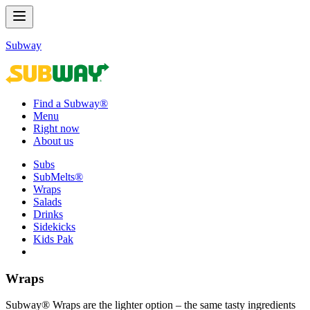
Subway
Find a Subway®
Menu
Right now
About us
Subs
SubMelts®
Wraps
Salads
Drinks
Sidekicks
Kids Pak
Wraps​​​​‌ ‍ ​‍​‍‌‍ ‌ ​‍‌‍‍‌‌‍‌ ‌‍‍‌‌‍ ‍​‍​‍​ ‍‍​‍​‍‌ ​ ‌‍​‌‌‍ ‍‌‍‍‌‌ ‌​‌ ‍‌​‍ ‍‌‍‍‌‌‍ ​‍​‍​‍ ​​‍​‍‌‍‍​‌ ​‍‌‍‌‌‌‍‌‍​‍​‍​ ‍‍​‍​‍‌‍‍​‌ ‌​‌ ‌​‌ ​​‌ ​ ​ ‍‍​‍ ​‍ ‌‍ ‍‌‍ ‌ ​‍‌‍‌​‌‍‍‌‌‍​ ​‍ ‌‌‍​‍‌‍‍‌‌ ‌​‌‍‌‌‌ ​ ​‍ ‌‌‍‌ ‌ ​‍‌‍ ‌ ‌‌‌ ​​​‍ ‌‌ ​ ‌ ‌​‌ ‌‌‌‍‌​‌‍‍‌‌‍ ​‍ ‍‌ ‌‍‌‍‌‌‌ ​‍‌‍​ ‌‍‌‌‌‍ ​​‍ ‍‌‍​‌‌ ​​‌ ​​​‍ ‌‍‍‌‌‍ ‍‌ ‌​‌‍‌‌‌‍ ‍‌ ‌​​‍ ‌‍‌‌‌‍‌​‌‍‍‌‌ ‌​​‍ ‌‍ ‌‌‍ ‌‍‌​‌‍‌‌​ ‌‌ ​​‌ ​‍‌‍‌‌‌ ​ ‌‍‌‌‌‍ ‍‌ ‌​‌‍​‌‌ ‌​‌‍‍‌‌‍ ‌‍ ‍​ ‍ ‌‍‍‌‌‍‌​​ ‌‌‍​‌‌‍‌‌‌‍‌‌​ ​‍‌‍​ ​ ​‌​ ​‍​ ‍​​‍ ‌‌‍‌‍‌‍​ ‌‍‌‌‌‍‌​​‍ ‌​ ‌​​ ​‍​ ​‍​ ‍‌​‍ ‌‌‍​‍​ ‌‍​ ‌‌‌‍​‌​‍ ‌‌‍​ ‌‍​ ‌‍​‌​ ​‌‌‍​‌​ ‌‌‌‍‌‌​ ​​​ ‌‌‌‍​‌‌‍‌​​ ​‌​ ‍ ‌ ‌​‌ ‍‌‌ ​​‌‍‌‌​ ‌‌‍​ ‌‍​‌‌ ‌​‌‍‌‌‌‍‌ ‌‍ ‌ ​‍‌ ‍‌​ ‍ ‌ ​​‌‍​‌‌ ‌​‌‍‍​​ ‌‌‍ ‍‌‍​‌‌‍ ‌‌‍‌‌​‍‌‌​ ‌‌‌​​‍‌‌ ‌‍‍ ‌‍‌‌‌ ‍‌​‍‌‌​ ​ ‌​‌​​‍‌‌​ ​ ‌​‌​​‍‌‌​ ​‍​ ​‍‌‍‌‌‌‍ ‍​‍‌‌​ ​‍​ ​‍​‍‌‌​ ‌‌‌​‌​​‍ ‍‌ ‌‍‌‍​‌‌‍ ​‌ ‌‌‌‍‌‌​ ‌‍​‍‌‍​‌‌ ​ ‌‍‌‌‌‌‌‌‌ ​‍‌‍ ​​ ‌‌‍‍​‌ ‌​‌ ‌​‌ ​​‌ ​ ​‍‌‌​ ​ ‌​​‌​‍‌‌​ ​‍‌​‌‍​‍‌‌​ ​‍‌​‌‍‌‍ ‍‌‍ ‌ ​‍‌‍‌​‌‍‍‌‌‍​ ​‍ ‌‌‍​‍‌‍‍‌‌ ‌​‌‍‌‌‌ ​ ​‍ ‌‌‍‌ ‌ ​‍‌‍ ‌ ‌‌‌ ​​​‍ ‌‌ ​ ‌ ‌​‌ ‌‌‌‍‌​‌‍‍‌‌‍ ​‍ ‍‌ ‌‍‌‍‌‌‌ ​‍‌‍​ ‌‍‌‌‌‍ ​​‍ ‍‌‍​‌‌ ​​‌ ​​​‍‌‍‌‍‍‌‌‍‌​​ ‌‌‍​‌‌‍‌‌‌‍‌‌​ ​‍‌‍​ ​ ​‌​ ​‍​ ‍​​‍ ‌‌‍‌‍‌‍​ ‌‍‌‌‌‍‌​​‍ ‌​ ‌​​ ​‍​ ​‍​ ‍‌​‍ ‌‌‍​‍​ ‌‍​ ‌‌‌‍​‌​‍ ‌‌‍​ ‌‍​ ‌‍​‌​ ​‌‌‍​‌​ ‌‌‌‍‌‌​ ​​​ ‌‌‌‍​‌‌‍‌​​ ​‌​‍‌‍‌ ‌​‌ ‍‌‌ ​​‌‍‌‌​ ‌‌‍​ ‌‍​‌‌ ‌​‌‍‌‌‌‍‌ ‌‍ ‌ ​‍‌ ‍‌​‍‌‍‌ ​​‌‍​‌‌ ‌​‌‍‍​​ ‌‌‍ ‍‌‍​‌‌‍ ‌‌‍‌‌​‍‌‌​ ‌‌‌​​‍‌‌ ‌‍‍ ‌‍‌‌‌ ‍‌​‍‌‌​ ​ ‌​‌​​‍‌‌​ ​ ‌​‌​​‍‌‌​ ​‍​ ​‍‌‍‌‌‌‍ ‍​‍‌‌​ ​‍​ ​‍​‍‌‌​ ‌‌‌​‌​​‍ ‍‌ ‌‍‌‍​‌‌‍ ​‌ ‌‌‌‍‌‌​‍‌‍‌ ​​‌‍‌‌‌ ​‍‌ ​ ‌ ​​‌‍‌‌‌‍​ ‌ ‌​‌‍‍‌‌ ‌‍‌‍‌‌​ ‌‌ ​​‌ ‌‌‌‍​‍‌‍ ​‌‍‍‌‌ ​ ‌‍‍​‌‍‌‌‌‍‌​​‍​‍‌ ‌
Subway® Wraps are the lighter option – the same tasty ingredients