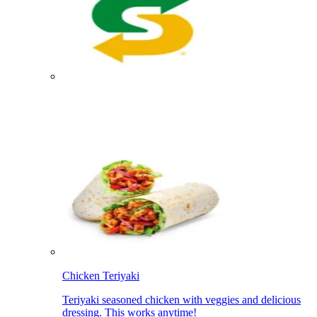
Chicken Teriyaki​​​​‌ ‍ ​‍​‍‌‍ ‌ ​‍‌‍‍‌‌‍‌ ‌‍‍‌‌‍ ‍​‍​‍​ ‍‍​‍​‍‌ ​ ‌‍​‌‌‍ ‍‌‍‍‌‌ ‌​‌ ‍‌​‍ ‍‌‍‍‌‌‍ ​‍​‍​‍ ​​‍​‍‌‍‍​‌ ​‍‌‍‌‌‌‍‌‍​‍​‍​ ‍‍​‍​‍‌‍‍​‌ ‌​‌ ‌​‌ ​​‌ ​ ​ ‍‍​‍ ​‍ ‌‍ ‍‌‍ ‌ ​‍‌‍‌​‌‍‍‌‌‍​ ​‍ ‌‌‍​‍‌‍‍‌‌ ‌​‌‍‌‌‌ ​ ​‍ ‌‌‍‌ ‌ ​‍‌‍ ‌ ‌‌‌ ​​​‍ ‌‌ ​ ‌ ‌​‌ ‌‌‌‍‌​‌‍‍‌‌‍ ​‍ ‍‌ ‌‍‌‍‌‌‌ ​‍‌‍​ ‌‍‌‌‌‍ ​​‍ ‍‌‍​‌‌ ​​‌ ​​​‍ ‌‍‍‌‌‍ ‍‌ ‌​‌‍‌‌‌‍ ‍‌ ‌​​‍ ‌‍‌‌‌‍‌​‌‍‍‌‌ ‌​​‍ ‌‍ ‌‌‍ ‌‍‌​‌‍‌‌​ ‌‌ ​​‌ ​‍‌‍‌‌‌ ​ ‌‍‌‌‌‍ ‍‌ ‌​‌‍​‌‌ ‌​‌‍‍‌‌‍ ‌‍ ‍​ ‍ ‌‍‍‌‌‍‌​​ ‌‌‍​ ​ ‍‌​ ​ ‌‍‌‍​ ​​‌‍‌‌‌‍​‍​ ​‌​‍ ‌​ ​‌​ ‍​‌‍‌‍‌‍‌‍​‍ ‌​ ‌​​ ‌‌​ ‍‌​ ‌‌​‍ ‌​ ‍​​ ​​​ ​ ​ ‌ ​‍ ‌‌‍​ ​ ‌ ​ ​‌​ ‌‍​ ‌‍​ ​‌​ ​‌‌‍‌‌​ ‌​​ ‌​‌‍‌​‌‍​‍​ ‍ ‌ ‌​‌ ‍‌‌ ​​‌‍‌‌​ ‌‌ ​​‌ ​‍‌‍ ‌‍‌​‌ ‌‌‌‍​ ‌ ‌​​ ‍ ‌ ​​‌‍​‌‌ ‌​‌‍‍​​ ‌‌‍ ‍‌‍​‌‌‍ ‌‌‍‌‌​‍‌‌​ ‌‌‌​​‍‌‌ ‌‍‍ ‌‍‌‌‌ ‍‌​‍‌‌​ ​ ‌​‌​​‍‌‌​ ​ ‌​‌​​‍‌‌​ ​‍​ ​‍‌‍‌‌‌‍ ‍​‍‌‌​ ​‍​ ​‍​‍‌‌​ ‌‌‌​‌​​‍ ‍‌ ‌‍‌‍​‌‌‍ ​‌ ‌‌‌‍‌‌​ ‌‍​‍‌‍​‌‌ ​ ‌‍‌‌‌‌‌‌‌ ​‍‌‍ ​​ ‌‌‍‍​‌ ‌​‌ ‌​‌ ​​‌ ​ ​‍‌‌​ ​ ‌​​‌​‍‌‌​ ​‍‌​‌‍​‍‌‌​ ​‍‌​‌‍‌‍ ‍‌‍ ‌ ​‍‌‍‌​‌‍‍‌‌‍​ ​‍ ‌‌‍​‍‌‍‍‌‌ ‌​‌‍‌‌‌ ​ ​‍ ‌‌‍‌ ‌ ​‍‌‍ ‌ ‌‌‌ ​​​‍ ‌‌ ​ ‌ ‌​‌ ‌‌‌‍‌​‌‍‍‌‌‍ ​‍ ‍‌ ‌‍‌‍‌‌‌ ​‍‌‍​ ‌‍‌‌‌‍ ​​‍ ‍‌‍​‌‌ ​​‌ ​​​‍‌‍‌‍‍‌‌‍‌​​ ‌‌‍​ ​ ‍‌​ ​ ‌‍‌‍​ ​​‌‍‌‌‌‍​‍​ ​‌​‍ ‌​ ​‌​ ‍​‌‍‌‍‌‍‌‍​‍ ‌​ ‌​​ ‌‌​ ‍‌​ ‌‌​‍ ‌​ ‍​​ ​​​ ​ ​ ‌ ​‍ ‌‌‍​ ​ ‌ ​ ​‌​ ‌‍​ ‌‍​ ​‌​ ​‌‌‍‌‌​ ‌​​ ‌​‌‍‌​‌‍​‍​‍‌‍‌ ‌​‌ ‍‌‌ ​​‌‍‌‌​ ‌‌ ​​‌ ​‍‌‍ ‌‍‌​‌ ‌‌‌‍​ ‌ ‌​​‍‌‍‌ ​​‌‍​‌‌ ‌​‌‍‍​​ ‌‌‍ ‍‌‍​‌‌‍ ‌‌‍‌‌​‍‌‌​ ‌‌‌​​‍‌‌ ‌‍‍ ‌‍‌‌‌ ‍‌​‍‌‌​ ​ ‌​‌​​‍‌‌​ ​ ‌​‌​​‍‌‌​ ​‍​ ​‍‌‍‌‌‌‍ ‍​‍‌‌​ ​‍​ ​‍​‍‌‌​ ‌‌‌​‌​​‍ ‍‌ ‌‍‌‍​‌‌‍ ​‌ ‌‌‌‍‌‌​‍‌‍‌ ​​‌‍‌‌‌ ​‍‌ ​ ‌ ​​‌‍‌‌‌‍​ ‌ ‌​‌‍‍‌‌ ‌‍‌‍‌‌​ ‌‌ ​​‌ ‌‌‌‍​‍‌‍ ​‌‍‍‌‌ ​ ‌‍‍​‌‍‌‌‌‍‌​​‍​‍‌ ‌
Teriyaki seasoned chicken with veggies and delicious
dressing. This works anytime!​​​​‌ ‍ ​‍​‍‌‍ ‌ ​‍‌‍‍‌‌‍‌ ‌‍‍‌‌‍ ‍​‍​‍​ ‍‍​‍​‍‌ ​ ‌‍​‌‌‍ ‍‌‍‍‌‌ ‌​‌ ‍‌​‍ ‍‌‍‍‌‌‍ ​‍​‍​‍ ​​‍​‍‌‍‍​‌ ​‍‌‍‌‌‌‍‌‍​‍​‍​ ‍‍​‍​‍‌‍‍​‌ ‌​‌ ‌​‌ ​​‌ ​ ​ ‍‍​‍ ​‍ ‌‍ ‍‌‍ ‌ ​‍‌‍‌​‌‍‍‌‌‍​ ​‍ ‌‌‍​‍‌‍‍‌‌ ‌​‌‍‌‌‌ ​ ​‍ ‌‌‍‌ ‌ ​‍‌‍ ‌ ‌‌‌ ​​​‍ ‌‌ ​ ‌ ‌​‌ ‌‌‌‍‌​‌‍‍‌‌‍ ​‍ ‍‌ ‌‍‌‍‌‌‌ ​‍‌‍​ ‌‍‌‌‌‍ ​​‍ ‍‌‍​‌‌ ​​‌ ​​​‍ ‌‍‍‌‌‍ ‍‌ ‌​‌‍‌‌‌‍ ‍‌ ‌​​‍ ‌‍‌‌‌‍‌​‌‍‍‌‌ ‌​​‍ ‌‍ ‌‌‍ ‌‍‌​‌‍‌‌​ ‌‌ ​​‌ ​‍‌‍‌‌‌ ​ ‌‍‌‌‌‍ ‍‌ ‌​‌‍​‌‌ ‌​‌‍‍‌‌‍ ‌‍ ‍​ ‍ ‌‍‍‌‌‍‌​​ ‌‌‍​ ​ ‍‌​ ​ ‌‍‌‍​ ​​‌‍‌‌‌‍​‍​ ​‌​‍ ‌​ ​‌​ ‍​‌‍‌‍‌‍‌‍​‍ ‌​ ‌​​ ‌‌​ ‍‌​ ‌‌​‍ ‌​ ‍​​ ​​​ ​ ​ ‌ ​‍ ‌‌‍​ ​ ‌ ​ ​‌​ ‌‍​ ‌‍​ ​‌​ ​‌‌‍‌‌​ ‌​​ ‌​‌‍‌​‌‍​‍​ ‍ ‌ ‌​‌ ‍‌‌ ​​‌‍‌‌​ ‌‌ ​​‌ ​‍‌‍ ‌‍‌​‌ ‌‌‌‍​ ‌ ‌​​ ‍ ‌ ​​‌‍​‌‌ ‌​‌‍‍​​ ‌‌ ​ ‌‍‍​‌‍ ‌ ​‍‌ ‌​‌​‌​‌‍‌‌‌ ​ ‌‍​ ‌ ​‍‌‍‍‌‌ ​​‌ ‌​‌‍‍‌‌‍ ‌‍ ‍​‍‌‌​ ‌‌‌​​‍‌‌ ‌‍‍ ‌‍‌‌‌ ‍‌​‍‌‌​ ​ ‌​‌​​‍‌‌​ ​ ‌​‌​​‍‌‌​ ​‍​ ​‍‌‍‌‌‌‍ ‍​‍‌‌​ ​‍​ ​‍​‍‌‌​ ‌‌‌​‌​​‍ ‍‌ ‌‍‌‍​‌‌‍ ​‌ ‌‌‌‍‌‌​ ‌‍​‍‌‍​‌‌ ​ ‌‍‌‌‌‌‌‌‌ ​‍‌‍ ​​ ‌‌‍‍​‌ ‌​‌ ‌​‌ ​​‌ ​ ​‍‌‌​ ​ ‌​​‌​‍‌‌​ ​‍‌​‌‍​‍‌‌​ ​‍‌​‌‍‌‍ ‍‌‍ ‌ ​‍‌‍‌​‌‍‍‌‌‍​ ​‍ ‌‌‍​‍‌‍‍‌‌ ‌​‌‍‌‌‌ ​ ​‍ ‌‌‍‌ ‌ ​‍‌‍ ‌ ‌‌‌ ​​​‍ ‌‌ ​ ‌ ‌​‌ ‌‌‌‍‌​‌‍‍‌‌‍ ​‍ ‍‌ ‌‍‌‍‌‌‌ ​‍‌‍​ ‌‍‌‌‌‍ ​​‍ ‍‌‍​‌‌ ​​‌ ​​​‍‌‍‌‍‍‌‌‍‌​​ ‌‌‍​ ​ ‍‌​ ​ ‌‍‌‍​ ​​‌‍‌‌‌‍​‍​ ​‌​‍ ‌​ ​‌​ ‍​‌‍‌‍‌‍‌‍​‍ ‌​ ‌​​ ‌‌​ ‍‌​ ‌‌​‍ ‌​ ‍​​ ​​​ ​ ​ ‌ ​‍ ‌‌‍​ ​ ‌ ​ ​‌​ ‌‍​ ‌‍​ ​‌​ ​‌‌‍‌‌​ ‌​​ ‌​‌‍‌​‌‍​‍​‍‌‍‌ ‌​‌ ‍‌‌ ​​‌‍‌‌​ ‌‌ ​​‌ ​‍‌‍ ‌‍‌​‌ ‌‌‌‍​ ‌ ‌​​‍‌‍‌ ​​‌‍​‌‌ ‌​‌‍‍​​ ‌‌ ​ ‌‍‍​‌‍ ‌ ​‍‌ ‌​‌​‌​‌‍‌‌‌ ​ ‌‍​ ‌ ​‍‌‍‍‌‌ ​​‌ ‌​‌‍‍‌‌‍ ‌‍ ‍​‍‌‌​ ‌‌‌​​‍‌‌ ‌‍‍ ‌‍‌‌‌ ‍‌​‍‌‌​ ​ ‌​‌​​‍‌‌​ ​ ‌​‌​​‍‌‌​ ​‍​ ​‍‌‍‌‌‌‍ ‍​‍‌‌​ ​‍​ ​‍​‍‌‌​ ‌‌‌​‌​​‍ ‍‌ ‌‍‌‍​‌‌‍ ​‌ ‌‌‌‍‌‌​‍‌‍‌ ​​‌‍‌‌‌ ​‍‌ ​ ‌ ​​‌‍‌‌‌‍​ ‌ ‌​‌‍‍‌‌ ‌‍‌‍‌‌​ ‌‌ ​​‌ ‌‌‌‍​‍‌‍ ​‌‍‍‌‌ ​ ‌‍‍​‌‍‌‌‌‍‌​​‍​‍‌ ‌