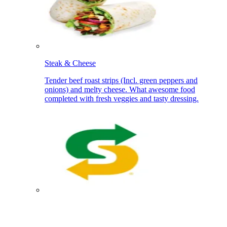
Steak & Cheese​​​​‌ ‍ ​‍​‍‌‍ ‌ ​‍‌‍‍‌‌‍‌ ‌‍‍‌‌‍ ‍​‍​‍​ ‍‍​‍​‍‌ ​ ‌‍​‌‌‍ ‍‌‍‍‌‌ ‌​‌ ‍‌​‍ ‍‌‍‍‌‌‍ ​‍​‍​‍ ​​‍​‍‌‍‍​‌ ​‍‌‍‌‌‌‍‌‍​‍​‍​ ‍‍​‍​‍‌‍‍​‌ ‌​‌ ‌​‌ ​​‌ ​ ​ ‍‍​‍ ​‍ ‌‍ ‍‌‍ ‌ ​‍‌‍‌​‌‍‍‌‌‍​ ​‍ ‌‌‍​‍‌‍‍‌‌ ‌​‌‍‌‌‌ ​ ​‍ ‌‌‍‌ ‌ ​‍‌‍ ‌ ‌‌‌ ​​​‍ ‌‌ ​ ‌ ‌​‌ ‌‌‌‍‌​‌‍‍‌‌‍ ​‍ ‍‌ ‌‍‌‍‌‌‌ ​‍‌‍​ ‌‍‌‌‌‍ ​​‍ ‍‌‍​‌‌ ​​‌ ​​​‍ ‌‍‍‌‌‍ ‍‌ ‌​‌‍‌‌‌‍ ‍‌ ‌​​‍ ‌‍‌‌‌‍‌​‌‍‍‌‌ ‌​​‍ ‌‍ ‌‌‍ ‌‍‌​‌‍‌‌​ ‌‌ ​​‌ ​‍‌‍‌‌‌ ​ ‌‍‌‌‌‍ ‍‌ ‌​‌‍​‌‌ ‌​‌‍‍‌‌‍ ‌‍ ‍​ ‍ ‌‍‍‌‌‍‌​​ ‌‌‍​‍​ ‌‍‌‍‌‌​ ​​‌‍​‍​ ‍‌​ ​‌‌‍‌​​‍ ‌​ ​ ​ ​‌​ ​​​ ‌​​‍ ‌​ ‌​​ ​​‌‍‌​​ ​‌​‍ ‌‌‍​‍​ ‌​​ ​ ‌‍‌‍​‍ ‌​ ‌​‌‍​‌‌‍​‌​ ‌ ‌‍‌‍​ ‍‌​ ‍​​ ​‌​ ‌​‌‍‌‌​ ‌​‌‍‌​​ ‍ ‌ ‌​‌ ‍‌‌ ​​‌‍‌‌​ ‌‌ ​​‌ ​‍‌‍ ‌‍‌​‌ ‌‌‌‍​ ‌ ‌​​ ‍ ‌ ​​‌‍​‌‌ ‌​‌‍‍​​ ‌‌‍ ‍‌‍​‌‌‍ ‌‌‍‌‌​‍‌‌​ ‌‌‌​​‍‌‌ ‌‍‍ ‌‍‌‌‌ ‍‌​‍‌‌​ ​ ‌​‌​​‍‌‌​ ​ ‌​‌​​‍‌‌​ ​‍​ ​‍‌‍‌‌‌‍ ‍​‍‌‌​ ​‍​ ​‍​‍‌‌​ ‌‌‌​‌​​‍ ‍‌ ‌‍‌‍​‌‌‍ ​‌ ‌‌‌‍‌‌​ ‌‍​‍‌‍​‌‌ ​ ‌‍‌‌‌‌‌‌‌ ​‍‌‍ ​​ ‌‌‍‍​‌ ‌​‌ ‌​‌ ​​‌ ​ ​‍‌‌​ ​ ‌​​‌​‍‌‌​ ​‍‌​‌‍​‍‌‌​ ​‍‌​‌‍‌‍ ‍‌‍ ‌ ​‍‌‍‌​‌‍‍‌‌‍​ ​‍ ‌‌‍​‍‌‍‍‌‌ ‌​‌‍‌‌‌ ​ ​‍ ‌‌‍‌ ‌ ​‍‌‍ ‌ ‌‌‌ ​​​‍ ‌‌ ​ ‌ ‌​‌ ‌‌‌‍‌​‌‍‍‌‌‍ ​‍ ‍‌ ‌‍‌‍‌‌‌ ​‍‌‍​ ‌‍‌‌‌‍ ​​‍ ‍‌‍​‌‌ ​​‌ ​​​‍‌‍‌‍‍‌‌‍‌​​ ‌‌‍​‍​ ‌‍‌‍‌‌​ ​​‌‍​‍​ ‍‌​ ​‌‌‍‌​​‍ ‌​ ​ ​ ​‌​ ​​​ ‌​​‍ ‌​ ‌​​ ​​‌‍‌​​ ​‌​‍ ‌‌‍​‍​ ‌​​ ​ ‌‍‌‍​‍ ‌​ ‌​‌‍​‌‌‍​‌​ ‌ ‌‍‌‍​ ‍‌​ ‍​​ ​‌​ ‌​‌‍‌‌​ ‌​‌‍‌​​‍‌‍‌ ‌​‌ ‍‌‌ ​​‌‍‌‌​ ‌‌ ​​‌ ​‍‌‍ ‌‍‌​‌ ‌‌‌‍​ ‌ ‌​​‍‌‍‌ ​​‌‍​‌‌ ‌​‌‍‍​​ ‌‌‍ ‍‌‍​‌‌‍ ‌‌‍‌‌​‍‌‌​ ‌‌‌​​‍‌‌ ‌‍‍ ‌‍‌‌‌ ‍‌​‍‌‌​ ​ ‌​‌​​‍‌‌​ ​ ‌​‌​​‍‌‌​ ​‍​ ​‍‌‍‌‌‌‍ ‍​‍‌‌​ ​‍​ ​‍​‍‌‌​ ‌‌‌​‌​​‍ ‍‌ ‌‍‌‍​‌‌‍ ​‌ ‌‌‌‍‌‌​‍‌‍‌ ​​‌‍‌‌‌ ​‍‌ ​ ‌ ​​‌‍‌‌‌‍​ ‌ ‌​‌‍‍‌‌ ‌‍‌‍‌‌​ ‌‌ ​​‌ ‌‌‌‍​‍‌‍ ​‌‍‍‌‌ ​ ‌‍‍​‌‍‌‌‌‍‌​​‍​‍‌ ‌
Tender beef roast strips (Incl. green peppers and
onions) and melty cheese. What awesome food
completed with fresh veggies and tasty dressing.​​​​‌ ‍ ​‍​‍‌‍ ‌ ​‍‌‍‍‌‌‍‌ ‌‍‍‌‌‍ ‍​‍​‍​ ‍‍​‍​‍‌ ​ ‌‍​‌‌‍ ‍‌‍‍‌‌ ‌​‌ ‍‌​‍ ‍‌‍‍‌‌‍ ​‍​‍​‍ ​​‍​‍‌‍‍​‌ ​‍‌‍‌‌‌‍‌‍​‍​‍​ ‍‍​‍​‍‌‍‍​‌ ‌​‌ ‌​‌ ​​‌ ​ ​ ‍‍​‍ ​‍ ‌‍ ‍‌‍ ‌ ​‍‌‍‌​‌‍‍‌‌‍​ ​‍ ‌‌‍​‍‌‍‍‌‌ ‌​‌‍‌‌‌ ​ ​‍ ‌‌‍‌ ‌ ​‍‌‍ ‌ ‌‌‌ ​​​‍ ‌‌ ​ ‌ ‌​‌ ‌‌‌‍‌​‌‍‍‌‌‍ ​‍ ‍‌ ‌‍‌‍‌‌‌ ​‍‌‍​ ‌‍‌‌‌‍ ​​‍ ‍‌‍​‌‌ ​​‌ ​​​‍ ‌‍‍‌‌‍ ‍‌ ‌​‌‍‌‌‌‍ ‍‌ ‌​​‍ ‌‍‌‌‌‍‌​‌‍‍‌‌ ‌​​‍ ‌‍ ‌‌‍ ‌‍‌​‌‍‌‌​ ‌‌ ​​‌ ​‍‌‍‌‌‌ ​ ‌‍‌‌‌‍ ‍‌ ‌​‌‍​‌‌ ‌​‌‍‍‌‌‍ ‌‍ ‍​ ‍ ‌‍‍‌‌‍‌​​ ‌‌‍​‍​ ‌‍‌‍‌‌​ ​​‌‍​‍​ ‍‌​ ​‌‌‍‌​​‍ ‌​ ​ ​ ​‌​ ​​​ ‌​​‍ ‌​ ‌​​ ​​‌‍‌​​ ​‌​‍ ‌‌‍​‍​ ‌​​ ​ ‌‍‌‍​‍ ‌​ ‌​‌‍​‌‌‍​‌​ ‌ ‌‍‌‍​ ‍‌​ ‍​​ ​‌​ ‌​‌‍‌‌​ ‌​‌‍‌​​ ‍ ‌ ‌​‌ ‍‌‌ ​​‌‍‌‌​ ‌‌ ​​‌ ​‍‌‍ ‌‍‌​‌ ‌‌‌‍​ ‌ ‌​​ ‍ ‌ ​​‌‍​‌‌ ‌​‌‍‍​​ ‌‌ ​ ‌‍‍​‌‍ ‌ ​‍‌ ‌​‌​‌​‌‍‌‌‌ ​ ‌‍​ ‌ ​‍‌‍‍‌‌ ​​‌ ‌​‌‍‍‌‌‍ ‌‍ ‍​‍‌‌​ ‌‌‌​​‍‌‌ ‌‍‍ ‌‍‌‌‌ ‍‌​‍‌‌​ ​ ‌​‌​​‍‌‌​ ​ ‌​‌​​‍‌‌​ ​‍​ ​‍‌‍‌‌‌‍ ‍​‍‌‌​ ​‍​ ​‍​‍‌‌​ ‌‌‌​‌​​‍ ‍‌ ‌‍‌‍​‌‌‍ ​‌ ‌‌‌‍‌‌​ ‌‍​‍‌‍​‌‌ ​ ‌‍‌‌‌‌‌‌‌ ​‍‌‍ ​​ ‌‌‍‍​‌ ‌​‌ ‌​‌ ​​‌ ​ ​‍‌‌​ ​ ‌​​‌​‍‌‌​ ​‍‌​‌‍​‍‌‌​ ​‍‌​‌‍‌‍ ‍‌‍ ‌ ​‍‌‍‌​‌‍‍‌‌‍​ ​‍ ‌‌‍​‍‌‍‍‌‌ ‌​‌‍‌‌‌ ​ ​‍ ‌‌‍‌ ‌ ​‍‌‍ ‌ ‌‌‌ ​​​‍ ‌‌ ​ ‌ ‌​‌ ‌‌‌‍‌​‌‍‍‌‌‍ ​‍ ‍‌ ‌‍‌‍‌‌‌ ​‍‌‍​ ‌‍‌‌‌‍ ​​‍ ‍‌‍​‌‌ ​​‌ ​​​‍‌‍‌‍‍‌‌‍‌​​ ‌‌‍​‍​ ‌‍‌‍‌‌​ ​​‌‍​‍​ ‍‌​ ​‌‌‍‌​​‍ ‌​ ​ ​ ​‌​ ​​​ ‌​​‍ ‌​ ‌​​ ​​‌‍‌​​ ​‌​‍ ‌‌‍​‍​ ‌​​ ​ ‌‍‌‍​‍ ‌​ ‌​‌‍​‌‌‍​‌​ ‌ ‌‍‌‍​ ‍‌​ ‍​​ ​‌​ ‌​‌‍‌‌​ ‌​‌‍‌​​‍‌‍‌ ‌​‌ ‍‌‌ ​​‌‍‌‌​ ‌‌ ​​‌ ​‍‌‍ ‌‍‌​‌ ‌‌‌‍​ ‌ ‌​​‍‌‍‌ ​​‌‍​‌‌ ‌​‌‍‍​​ ‌‌ ​ ‌‍‍​‌‍ ‌ ​‍‌ ‌​‌​‌​‌‍‌‌‌ ​ ‌‍​ ‌ ​‍‌‍‍‌‌ ​​‌ ‌​‌‍‍‌‌‍ ‌‍ ‍​‍‌‌​ ‌‌‌​​‍‌‌ ‌‍‍ ‌‍‌‌‌ ‍‌​‍‌‌​ ​ ‌​‌​​‍‌‌​ ​ ‌​‌​​‍‌‌​ ​‍​ ​‍‌‍‌‌‌‍ ‍​‍‌‌​ ​‍​ ​‍​‍‌‌​ ‌‌‌​‌​​‍ ‍‌ ‌‍‌‍​‌‌‍ ​‌ ‌‌‌‍‌‌​‍‌‍‌ ​​‌‍‌‌‌ ​‍‌ ​ ‌ ​​‌‍‌‌‌‍​ ‌ ‌​‌‍‍‌‌ ‌‍‌‍‌‌​ ‌‌ ​​‌ ‌‌‌‍​‍‌‍ ​‌‍‍‌‌ ​ ‌‍‍​‌‍‌‌‌‍‌​​‍​‍‌ ‌