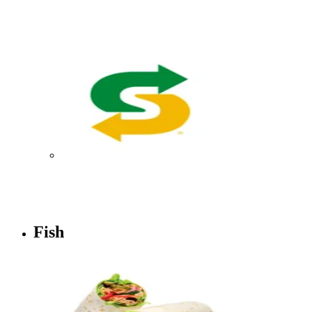
Fish​​​​‌ ‍ ​‍​‍‌‍ ‌ ​‍‌‍‍‌‌‍‌ ‌‍‍‌‌‍ ‍​‍​‍​ ‍‍​‍​‍‌ ​ ‌‍​‌‌‍ ‍‌‍‍‌‌ ‌​‌ ‍‌​‍ ‍‌‍‍‌‌‍ ​‍​‍​‍ ​​‍​‍‌‍‍​‌ ​‍‌‍‌‌‌‍‌‍​‍​‍​ ‍‍​‍​‍‌‍‍​‌ ‌​‌ ‌​‌ ​​‌ ​ ​ ‍‍​‍ ​‍ ‌‍ ‍‌‍ ‌ ​‍‌‍‌​‌‍‍‌‌‍​ ​‍ ‌‌‍​‍‌‍‍‌‌ ‌​‌‍‌‌‌ ​ ​‍ ‌‌‍‌ ‌ ​‍‌‍ ‌ ‌‌‌ ​​​‍ ‌‌ ​ ‌ ‌​‌ ‌‌‌‍‌​‌‍‍‌‌‍ ​‍ ‍‌ ‌‍‌‍‌‌‌ ​‍‌‍​ ‌‍‌‌‌‍ ​​‍ ‍‌‍​‌‌ ​​‌ ​​​‍ ‌‍‍‌‌‍ ‍‌ ‌​‌‍‌‌‌‍ ‍‌ ‌​​‍ ‌‍‌‌‌‍‌​‌‍‍‌‌ ‌​​‍ ‌‍ ‌‌‍ ‌‍‌​‌‍‌‌​ ‌‌ ​​‌ ​‍‌‍‌‌‌ ​ ‌‍‌‌‌‍ ‍‌ ‌​‌‍​‌‌ ‌​‌‍‍‌‌‍ ‌‍ ‍​ ‍ ‌‍‍‌‌‍‌​​ ‌​ ​‍‌‍​‍​ ​​‌‍​ ​ ​​​ ‌ ​ ‌‌‌‍​‍​‍ ‌​ ‌​‌‍‌​​ ​ ​ ‌ ​‍ ‌​ ‌​​ ‌ ‌‍‌‍​ ‌​​‍ ‌​ ‍‌​ ‌‌​ ​‌​ ‌​​‍ ‌​ ‌​​ ‌‌‌‍​ ‌‍‌‍​ ‍‌​ ‌ ​ ​‍‌‍​‍‌‍‌‌‌‍​ ‌‍‌‍​ ‍​​ ‍ ‌ ‌​‌ ‍‌‌ ​​‌‍‌‌​ ‌‌ ​ ‌ ‌‌‌‍​‍‌‍​ ‌‍​‌‌ ‌​‌‍‌‌‌‍‌ ‌‍ ‌ ​‍‌ ‍‌​ ‍ ‌ ​​‌‍​‌‌ ‌​‌‍‍​​ ‌‌‍ ‍‌‍​‌‌‍ ‌‌‍‌‌​‍‌‌​ ‌‌‌​​‍‌‌ ‌‍‍ ‌‍‌‌‌ ‍‌​‍‌‌​ ​ ‌​‌​​‍‌‌​ ​ ‌​‌​​‍‌‌​ ​‍​ ​‍‌‍‌‌‌‍ ‍​‍‌‌​ ​‍​ ​‍​‍‌‌​ ‌‌‌​‌​​‍ ‍‌ ‌‍‌‍​‌‌‍ ​‌ ‌‌‌‍‌‌​ ‌‍​‍‌‍​‌‌ ​ ‌‍‌‌‌‌‌‌‌ ​‍‌‍ ​​ ‌‌‍‍​‌ ‌​‌ ‌​‌ ​​‌ ​ ​‍‌‌​ ​ ‌​​‌​‍‌‌​ ​‍‌​‌‍​‍‌‌​ ​‍‌​‌‍‌‍ ‍‌‍ ‌ ​‍‌‍‌​‌‍‍‌‌‍​ ​‍ ‌‌‍​‍‌‍‍‌‌ ‌​‌‍‌‌‌ ​ ​‍ ‌‌‍‌ ‌ ​‍‌‍ ‌ ‌‌‌ ​​​‍ ‌‌ ​ ‌ ‌​‌ ‌‌‌‍‌​‌‍‍‌‌‍ ​‍ ‍‌ ‌‍‌‍‌‌‌ ​‍‌‍​ ‌‍‌‌‌‍ ​​‍ ‍‌‍​‌‌ ​​‌ ​​​‍‌‍‌‍‍‌‌‍‌​​ ‌​ ​‍‌‍​‍​ ​​‌‍​ ​ ​​​ ‌ ​ ‌‌‌‍​‍​‍ ‌​ ‌​‌‍‌​​ ​ ​ ‌ ​‍ ‌​ ‌​​ ‌ ‌‍‌‍​ ‌​​‍ ‌​ ‍‌​ ‌‌​ ​‌​ ‌​​‍ ‌​ ‌​​ ‌‌‌‍​ ‌‍‌‍​ ‍‌​ ‌ ​ ​‍‌‍​‍‌‍‌‌‌‍​ ‌‍‌‍​ ‍​​‍‌‍‌ ‌​‌ ‍‌‌ ​​‌‍‌‌​ ‌‌ ​ ‌ ‌‌‌‍​‍‌‍​ ‌‍​‌‌ ‌​‌‍‌‌‌‍‌ ‌‍ ‌ ​‍‌ ‍‌​‍‌‍‌ ​​‌‍​‌‌ ‌​‌‍‍​​ ‌‌‍ ‍‌‍​‌‌‍ ‌‌‍‌‌​‍‌‌​ ‌‌‌​​‍‌‌ ‌‍‍ ‌‍‌‌‌ ‍‌​‍‌‌​ ​ ‌​‌​​‍‌‌​ ​ ‌​‌​​‍‌‌​ ​‍​ ​‍‌‍‌‌‌‍ ‍​‍‌‌​ ​‍​ ​‍​‍‌‌​ ‌‌‌​‌​​‍ ‍‌ ‌‍‌‍​‌‌‍ ​‌ ‌‌‌‍‌‌​‍‌‍‌ ​​‌‍‌‌‌ ​‍‌ ​ ‌ ​​‌‍‌‌‌‍​ ‌ ‌​‌‍‍‌‌ ‌‍‌‍‌‌​ ‌‌ ​​‌ ‌‌‌‍​‍‌‍ ​‌‍‍‌‌ ​ ‌‍‍​‌‍‌‌‌‍‌​​‍​‍‌ ‌