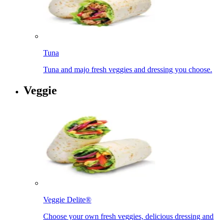
Tuna​​​​‌ ‍ ​‍​‍‌‍ ‌ ​‍‌‍‍‌‌‍‌ ‌‍‍‌‌‍ ‍​‍​‍​ ‍‍​‍​‍‌ ​ ‌‍​‌‌‍ ‍‌‍‍‌‌ ‌​‌ ‍‌​‍ ‍‌‍‍‌‌‍ ​‍​‍​‍ ​​‍​‍‌‍‍​‌ ​‍‌‍‌‌‌‍‌‍​‍​‍​ ‍‍​‍​‍‌‍‍​‌ ‌​‌ ‌​‌ ​​‌ ​ ​ ‍‍​‍ ​‍ ‌‍ ‍‌‍ ‌ ​‍‌‍‌​‌‍‍‌‌‍​ ​‍ ‌‌‍​‍‌‍‍‌‌ ‌​‌‍‌‌‌ ​ ​‍ ‌‌‍‌ ‌ ​‍‌‍ ‌ ‌‌‌ ​​​‍ ‌‌ ​ ‌ ‌​‌ ‌‌‌‍‌​‌‍‍‌‌‍ ​‍ ‍‌ ‌‍‌‍‌‌‌ ​‍‌‍​ ‌‍‌‌‌‍ ​​‍ ‍‌‍​‌‌ ​​‌ ​​​‍ ‌‍‍‌‌‍ ‍‌ ‌​‌‍‌‌‌‍ ‍‌ ‌​​‍ ‌‍‌‌‌‍‌​‌‍‍‌‌ ‌​​‍ ‌‍ ‌‌‍ ‌‍‌​‌‍‌‌​ ‌‌ ​​‌ ​‍‌‍‌‌‌ ​ ‌‍‌‌‌‍ ‍‌ ‌​‌‍​‌‌ ‌​‌‍‍‌‌‍ ‌‍ ‍​ ‍ ‌‍‍‌‌‍‌​​ ‌​ ‌‍​ ‌‌​ ​‍​ ‍‌​ ‌​​ ‍​​ ​‌‌‍‌‍​‍ ‌​ ‍​​ ‍‌​ ​ ​ ‌‍​‍ ‌​ ‌​​ ‌‌​ ‍​​ ​‌​‍ ‌‌‍​‌​ ‌ ​ ​‍‌‍​‍​‍ ‌​ ‍‌​ ‌‍‌‍‌​​ ‌‍​ ​ ​ ‌ ​ ​‍‌‍‌‍​ ‌​​ ‌‌​ ‌ ​ ‍‌​ ‍ ‌ ‌​‌ ‍‌‌ ​​‌‍‌‌​ ‌‌ ​​‌ ​‍‌‍ ‌‍‌​‌ ‌‌‌‍​ ‌ ‌​​ ‍ ‌ ​​‌‍​‌‌ ‌​‌‍‍​​ ‌‌‍ ‍‌‍​‌‌‍ ‌‌‍‌‌​‍‌‌​ ‌‌‌​​‍‌‌ ‌‍‍ ‌‍‌‌‌ ‍‌​‍‌‌​ ​ ‌​‌​​‍‌‌​ ​ ‌​‌​​‍‌‌​ ​‍​ ​‍‌‍‌‌‌‍ ‍​‍‌‌​ ​‍​ ​‍​‍‌‌​ ‌‌‌​‌​​‍ ‍‌ ‌‍‌‍​‌‌‍ ​‌ ‌‌‌‍‌‌​ ‌‍​‍‌‍​‌‌ ​ ‌‍‌‌‌‌‌‌‌ ​‍‌‍ ​​ ‌‌‍‍​‌ ‌​‌ ‌​‌ ​​‌ ​ ​‍‌‌​ ​ ‌​​‌​‍‌‌​ ​‍‌​‌‍​‍‌‌​ ​‍‌​‌‍‌‍ ‍‌‍ ‌ ​‍‌‍‌​‌‍‍‌‌‍​ ​‍ ‌‌‍​‍‌‍‍‌‌ ‌​‌‍‌‌‌ ​ ​‍ ‌‌‍‌ ‌ ​‍‌‍ ‌ ‌‌‌ ​​​‍ ‌‌ ​ ‌ ‌​‌ ‌‌‌‍‌​‌‍‍‌‌‍ ​‍ ‍‌ ‌‍‌‍‌‌‌ ​‍‌‍​ ‌‍‌‌‌‍ ​​‍ ‍‌‍​‌‌ ​​‌ ​​​‍‌‍‌‍‍‌‌‍‌​​ ‌​ ‌‍​ ‌‌​ ​‍​ ‍‌​ ‌​​ ‍​​ ​‌‌‍‌‍​‍ ‌​ ‍​​ ‍‌​ ​ ​ ‌‍​‍ ‌​ ‌​​ ‌‌​ ‍​​ ​‌​‍ ‌‌‍​‌​ ‌ ​ ​‍‌‍​‍​‍ ‌​ ‍‌​ ‌‍‌‍‌​​ ‌‍​ ​ ​ ‌ ​ ​‍‌‍‌‍​ ‌​​ ‌‌​ ‌ ​ ‍‌​‍‌‍‌ ‌​‌ ‍‌‌ ​​‌‍‌‌​ ‌‌ ​​‌ ​‍‌‍ ‌‍‌​‌ ‌‌‌‍​ ‌ ‌​​‍‌‍‌ ​​‌‍​‌‌ ‌​‌‍‍​​ ‌‌‍ ‍‌‍​‌‌‍ ‌‌‍‌‌​‍‌‌​ ‌‌‌​​‍‌‌ ‌‍‍ ‌‍‌‌‌ ‍‌​‍‌‌​ ​ ‌​‌​​‍‌‌​ ​ ‌​‌​​‍‌‌​ ​‍​ ​‍‌‍‌‌‌‍ ‍​‍‌‌​ ​‍​ ​‍​‍‌‌​ ‌‌‌​‌​​‍ ‍‌ ‌‍‌‍​‌‌‍ ​‌ ‌‌‌‍‌‌​‍‌‍‌ ​​‌‍‌‌‌ ​‍‌ ​ ‌ ​​‌‍‌‌‌‍​ ‌ ‌​‌‍‍‌‌ ‌‍‌‍‌‌​ ‌‌ ​​‌ ‌‌‌‍​‍‌‍ ​‌‍‍‌‌ ​ ‌‍‍​‌‍‌‌‌‍‌​​‍​‍‌ ‌
Tuna and majo fresh veggies and dressing you choose.​​​​‌ ‍ ​‍​‍‌‍ ‌ ​‍‌‍‍‌‌‍‌ ‌‍‍‌‌‍ ‍​‍​‍​ ‍‍​‍​‍‌ ​ ‌‍​‌‌‍ ‍‌‍‍‌‌ ‌​‌ ‍‌​‍ ‍‌‍‍‌‌‍ ​‍​‍​‍ ​​‍​‍‌‍‍​‌ ​‍‌‍‌‌‌‍‌‍​‍​‍​ ‍‍​‍​‍‌‍‍​‌ ‌​‌ ‌​‌ ​​‌ ​ ​ ‍‍​‍ ​‍ ‌‍ ‍‌‍ ‌ ​‍‌‍‌​‌‍‍‌‌‍​ ​‍ ‌‌‍​‍‌‍‍‌‌ ‌​‌‍‌‌‌ ​ ​‍ ‌‌‍‌ ‌ ​‍‌‍ ‌ ‌‌‌ ​​​‍ ‌‌ ​ ‌ ‌​‌ ‌‌‌‍‌​‌‍‍‌‌‍ ​‍ ‍‌ ‌‍‌‍‌‌‌ ​‍‌‍​ ‌‍‌‌‌‍ ​​‍ ‍‌‍​‌‌ ​​‌ ​​​‍ ‌‍‍‌‌‍ ‍‌ ‌​‌‍‌‌‌‍ ‍‌ ‌​​‍ ‌‍‌‌‌‍‌​‌‍‍‌‌ ‌​​‍ ‌‍ ‌‌‍ ‌‍‌​‌‍‌‌​ ‌‌ ​​‌ ​‍‌‍‌‌‌ ​ ‌‍‌‌‌‍ ‍‌ ‌​‌‍​‌‌ ‌​‌‍‍‌‌‍ ‌‍ ‍​ ‍ ‌‍‍‌‌‍‌​​ ‌​ ‌‍​ ‌‌​ ​‍​ ‍‌​ ‌​​ ‍​​ ​‌‌‍‌‍​‍ ‌​ ‍​​ ‍‌​ ​ ​ ‌‍​‍ ‌​ ‌​​ ‌‌​ ‍​​ ​‌​‍ ‌‌‍​‌​ ‌ ​ ​‍‌‍​‍​‍ ‌​ ‍‌​ ‌‍‌‍‌​​ ‌‍​ ​ ​ ‌ ​ ​‍‌‍‌‍​ ‌​​ ‌‌​ ‌ ​ ‍‌​ ‍ ‌ ‌​‌ ‍‌‌ ​​‌‍‌‌​ ‌‌ ​​‌ ​‍‌‍ ‌‍‌​‌ ‌‌‌‍​ ‌ ‌​​ ‍ ‌ ​​‌‍​‌‌ ‌​‌‍‍​​ ‌‌ ​ ‌‍‍​‌‍ ‌ ​‍‌ ‌​‌​‌​‌‍‌‌‌ ​ ‌‍​ ‌ ​‍‌‍‍‌‌ ​​‌ ‌​‌‍‍‌‌‍ ‌‍ ‍​‍‌‌​ ‌‌‌​​‍‌‌ ‌‍‍ ‌‍‌‌‌ ‍‌​‍‌‌​ ​ ‌​‌​​‍‌‌​ ​ ‌​‌​​‍‌‌​ ​‍​ ​‍‌‍‌‌‌‍ ‍​‍‌‌​ ​‍​ ​‍​‍‌‌​ ‌‌‌​‌​​‍ ‍‌ ‌‍‌‍​‌‌‍ ​‌ ‌‌‌‍‌‌​ ‌‍​‍‌‍​‌‌ ​ ‌‍‌‌‌‌‌‌‌ ​‍‌‍ ​​ ‌‌‍‍​‌ ‌​‌ ‌​‌ ​​‌ ​ ​‍‌‌​ ​ ‌​​‌​‍‌‌​ ​‍‌​‌‍​‍‌‌​ ​‍‌​‌‍‌‍ ‍‌‍ ‌ ​‍‌‍‌​‌‍‍‌‌‍​ ​‍ ‌‌‍​‍‌‍‍‌‌ ‌​‌‍‌‌‌ ​ ​‍ ‌‌‍‌ ‌ ​‍‌‍ ‌ ‌‌‌ ​​​‍ ‌‌ ​ ‌ ‌​‌ ‌‌‌‍‌​‌‍‍‌‌‍ ​‍ ‍‌ ‌‍‌‍‌‌‌ ​‍‌‍​ ‌‍‌‌‌‍ ​​‍ ‍‌‍​‌‌ ​​‌ ​​​‍‌‍‌‍‍‌‌‍‌​​ ‌​ ‌‍​ ‌‌​ ​‍​ ‍‌​ ‌​​ ‍​​ ​‌‌‍‌‍​‍ ‌​ ‍​​ ‍‌​ ​ ​ ‌‍​‍ ‌​ ‌​​ ‌‌​ ‍​​ ​‌​‍ ‌‌‍​‌​ ‌ ​ ​‍‌‍​‍​‍ ‌​ ‍‌​ ‌‍‌‍‌​​ ‌‍​ ​ ​ ‌ ​ ​‍‌‍‌‍​ ‌​​ ‌‌​ ‌ ​ ‍‌​‍‌‍‌ ‌​‌ ‍‌‌ ​​‌‍‌‌​ ‌‌ ​​‌ ​‍‌‍ ‌‍‌​‌ ‌‌‌‍​ ‌ ‌​​‍‌‍‌ ​​‌‍​‌‌ ‌​‌‍‍​​ ‌‌ ​ ‌‍‍​‌‍ ‌ ​‍‌ ‌​‌​‌​‌‍‌‌‌ ​ ‌‍​ ‌ ​‍‌‍‍‌‌ ​​‌ ‌​‌‍‍‌‌‍ ‌‍ ‍​‍‌‌​ ‌‌‌​​‍‌‌ ‌‍‍ ‌‍‌‌‌ ‍‌​‍‌‌​ ​ ‌​‌​​‍‌‌​ ​ ‌​‌​​‍‌‌​ ​‍​ ​‍‌‍‌‌‌‍ ‍​‍‌‌​ ​‍​ ​‍​‍‌‌​ ‌‌‌​‌​​‍ ‍‌ ‌‍‌‍​‌‌‍ ​‌ ‌‌‌‍‌‌​‍‌‍‌ ​​‌‍‌‌‌ ​‍‌ ​ ‌ ​​‌‍‌‌‌‍​ ‌ ‌​‌‍‍‌‌ ‌‍‌‍‌‌​ ‌‌ ​​‌ ‌‌‌‍​‍‌‍ ​‌‍‍‌‌ ​ ‌‍‍​‌‍‌‌‌‍‌​​‍​‍‌ ‌
Veggie​​​​‌ ‍ ​‍​‍‌‍ ‌ ​‍‌‍‍‌‌‍‌ ‌‍‍‌‌‍ ‍​‍​‍​ ‍‍​‍​‍‌ ​ ‌‍​‌‌‍ ‍‌‍‍‌‌ ‌​‌ ‍‌​‍ ‍‌‍‍‌‌‍ ​‍​‍​‍ ​​‍​‍‌‍‍​‌ ​‍‌‍‌‌‌‍‌‍​‍​‍​ ‍‍​‍​‍‌‍‍​‌ ‌​‌ ‌​‌ ​​‌ ​ ​ ‍‍​‍ ​‍ ‌‍ ‍‌‍ ‌ ​‍‌‍‌​‌‍‍‌‌‍​ ​‍ ‌‌‍​‍‌‍‍‌‌ ‌​‌‍‌‌‌ ​ ​‍ ‌‌‍‌ ‌ ​‍‌‍ ‌ ‌‌‌ ​​​‍ ‌‌ ​ ‌ ‌​‌ ‌‌‌‍‌​‌‍‍‌‌‍ ​‍ ‍‌ ‌‍‌‍‌‌‌ ​‍‌‍​ ‌‍‌‌‌‍ ​​‍ ‍‌‍​‌‌ ​​‌ ​​​‍ ‌‍‍‌‌‍ ‍‌ ‌​‌‍‌‌‌‍ ‍‌ ‌​​‍ ‌‍‌‌‌‍‌​‌‍‍‌‌ ‌​​‍ ‌‍ ‌‌‍ ‌‍‌​‌‍‌‌​ ‌‌ ​​‌ ​‍‌‍‌‌‌ ​ ‌‍‌‌‌‍ ‍‌ ‌​‌‍​‌‌ ‌​‌‍‍‌‌‍ ‌‍ ‍​ ‍ ‌‍‍‌‌‍‌​​ ‌​ ‌‍‌‍​‌​ ‌‍‌‍​ ‌‍‌‌‌‍​ ​ ​‍‌‍‌‍​‍ ‌​ ‍​‌‍​‌​ ‌​‌‍​ ​‍ ‌​ ‌​​ ​‍‌‍​ ​ ‌‍​‍ ‌​ ‍​​ ​​‌‍‌‍​ ‌‌​‍ ‌​ ‌ ‌‍​ ​ ‍‌‌‍​ ​ ‌‌​ ​​​ ​‍‌‍​ ​ ​‌​ ‌‌‌‍​ ​ ​‍​ ‍ ‌ ‌​‌ ‍‌‌ ​​‌‍‌‌​ ‌‌ ​ ‌ ‌‌‌‍​‍‌‍​ ‌‍​‌‌ ‌​‌‍‌‌‌‍‌ ‌‍ ‌ ​‍‌ ‍‌​ ‍ ‌ ​​‌‍​‌‌ ‌​‌‍‍​​ ‌‌‍ ‍‌‍​‌‌‍ ‌‌‍‌‌​‍‌‌​ ‌‌‌​​‍‌‌ ‌‍‍ ‌‍‌‌‌ ‍‌​‍‌‌​ ​ ‌​‌​​‍‌‌​ ​ ‌​‌​​‍‌‌​ ​‍​ ​‍‌‍‌‌‌‍ ‍​‍‌‌​ ​‍​ ​‍​‍‌‌​ ‌‌‌​‌​​‍ ‍‌ ‌‍‌‍​‌‌‍ ​‌ ‌‌‌‍‌‌​ ‌‍​‍‌‍​‌‌ ​ ‌‍‌‌‌‌‌‌‌ ​‍‌‍ ​​ ‌‌‍‍​‌ ‌​‌ ‌​‌ ​​‌ ​ ​‍‌‌​ ​ ‌​​‌​‍‌‌​ ​‍‌​‌‍​‍‌‌​ ​‍‌​‌‍‌‍ ‍‌‍ ‌ ​‍‌‍‌​‌‍‍‌‌‍​ ​‍ ‌‌‍​‍‌‍‍‌‌ ‌​‌‍‌‌‌ ​ ​‍ ‌‌‍‌ ‌ ​‍‌‍ ‌ ‌‌‌ ​​​‍ ‌‌ ​ ‌ ‌​‌ ‌‌‌‍‌​‌‍‍‌‌‍ ​‍ ‍‌ ‌‍‌‍‌‌‌ ​‍‌‍​ ‌‍‌‌‌‍ ​​‍ ‍‌‍​‌‌ ​​‌ ​​​‍‌‍‌‍‍‌‌‍‌​​ ‌​ ‌‍‌‍​‌​ ‌‍‌‍​ ‌‍‌‌‌‍​ ​ ​‍‌‍‌‍​‍ ‌​ ‍​‌‍​‌​ ‌​‌‍​ ​‍ ‌​ ‌​​ ​‍‌‍​ ​ ‌‍​‍ ‌​ ‍​​ ​​‌‍‌‍​ ‌‌​‍ ‌​ ‌ ‌‍​ ​ ‍‌‌‍​ ​ ‌‌​ ​​​ ​‍‌‍​ ​ ​‌​ ‌‌‌‍​ ​ ​‍​‍‌‍‌ ‌​‌ ‍‌‌ ​​‌‍‌‌​ ‌‌ ​ ‌ ‌‌‌‍​‍‌‍​ ‌‍​‌‌ ‌​‌‍‌‌‌‍‌ ‌‍ ‌ ​‍‌ ‍‌​‍‌‍‌ ​​‌‍​‌‌ ‌​‌‍‍​​ ‌‌‍ ‍‌‍​‌‌‍ ‌‌‍‌‌​‍‌‌​ ‌‌‌​​‍‌‌ ‌‍‍ ‌‍‌‌‌ ‍‌​‍‌‌​ ​ ‌​‌​​‍‌‌​ ​ ‌​‌​​‍‌‌​ ​‍​ ​‍‌‍‌‌‌‍ ‍​‍‌‌​ ​‍​ ​‍​‍‌‌​ ‌‌‌​‌​​‍ ‍‌ ‌‍‌‍​‌‌‍ ​‌ ‌‌‌‍‌‌​‍‌‍‌ ​​‌‍‌‌‌ ​‍‌ ​ ‌ ​​‌‍‌‌‌‍​ ‌ ‌​‌‍‍‌‌ ‌‍‌‍‌‌​ ‌‌ ​​‌ ‌‌‌‍​‍‌‍ ​‌‍‍‌‌ ​ ‌‍‍​‌‍‌‌‌‍‌​​‍​‍‌ ‌
Veggie Delite®​​​​‌ ‍ ​‍​‍‌‍ ‌ ​‍‌‍‍‌‌‍‌ ‌‍‍‌‌‍ ‍​‍​‍​ ‍‍​‍​‍‌ ​ ‌‍​‌‌‍ ‍‌‍‍‌‌ ‌​‌ ‍‌​‍ ‍‌‍‍‌‌‍ ​‍​‍​‍ ​​‍​‍‌‍‍​‌ ​‍‌‍‌‌‌‍‌‍​‍​‍​ ‍‍​‍​‍‌‍‍​‌ ‌​‌ ‌​‌ ​​‌ ​ ​ ‍‍​‍ ​‍ ‌‍ ‍‌‍ ‌ ​‍‌‍‌​‌‍‍‌‌‍​ ​‍ ‌‌‍​‍‌‍‍‌‌ ‌​‌‍‌‌‌ ​ ​‍ ‌‌‍‌ ‌ ​‍‌‍ ‌ ‌‌‌ ​​​‍ ‌‌ ​ ‌ ‌​‌ ‌‌‌‍‌​‌‍‍‌‌‍ ​‍ ‍‌ ‌‍‌‍‌‌‌ ​‍‌‍​ ‌‍‌‌‌‍ ​​‍ ‍‌‍​‌‌ ​​‌ ​​​‍ ‌‍‍‌‌‍ ‍‌ ‌​‌‍‌‌‌‍ ‍‌ ‌​​‍ ‌‍‌‌‌‍‌​‌‍‍‌‌ ‌​​‍ ‌‍ ‌‌‍ ‌‍‌​‌‍‌‌​ ‌‌ ​​‌ ​‍‌‍‌‌‌ ​ ‌‍‌‌‌‍ ‍‌ ‌​‌‍​‌‌ ‌​‌‍‍‌‌‍ ‌‍ ‍​ ‍ ‌‍‍‌‌‍‌​​ ‌​ ‌‍​ ​‍​ ‍‌​ ‌‍‌‍​‌‌‍‌‍​ ‌‌‌‍‌​​‍ ‌​ ​​​ ‌ ‌‍​ ​ ‍​​‍ ‌​ ‌​​ ‌‍​ ‌‍​ ‍​​‍ ‌‌‍​‌​ ‌‍​ ​‍​ ‌‌​‍ ‌‌‍‌​​ ​‌​ ​​‌‍​‌​ ​​‌‍​‌‌‍​ ​ ​‍‌‍‌‌​ ‍‌​ ‌‌​ ‌‌​ ‍ ‌ ‌​‌ ‍‌‌ ​​‌‍‌‌​ ‌‌ ​​‌ ​‍‌‍ ‌‍‌​‌ ‌‌‌‍​ ‌ ‌​​ ‍ ‌ ​​‌‍​‌‌ ‌​‌‍‍​​ ‌‌‍ ‍‌‍​‌‌‍ ‌‌‍‌‌​‍‌‌​ ‌‌‌​​‍‌‌ ‌‍‍ ‌‍‌‌‌ ‍‌​‍‌‌​ ​ ‌​‌​​‍‌‌​ ​ ‌​‌​​‍‌‌​ ​‍​ ​‍‌‍‌‌‌‍ ‍​‍‌‌​ ​‍​ ​‍​‍‌‌​ ‌‌‌​‌​​‍ ‍‌ ‌‍‌‍​‌‌‍ ​‌ ‌‌‌‍‌‌​ ‌‍​‍‌‍​‌‌ ​ ‌‍‌‌‌‌‌‌‌ ​‍‌‍ ​​ ‌‌‍‍​‌ ‌​‌ ‌​‌ ​​‌ ​ ​‍‌‌​ ​ ‌​​‌​‍‌‌​ ​‍‌​‌‍​‍‌‌​ ​‍‌​‌‍‌‍ ‍‌‍ ‌ ​‍‌‍‌​‌‍‍‌‌‍​ ​‍ ‌‌‍​‍‌‍‍‌‌ ‌​‌‍‌‌‌ ​ ​‍ ‌‌‍‌ ‌ ​‍‌‍ ‌ ‌‌‌ ​​​‍ ‌‌ ​ ‌ ‌​‌ ‌‌‌‍‌​‌‍‍‌‌‍ ​‍ ‍‌ ‌‍‌‍‌‌‌ ​‍‌‍​ ‌‍‌‌‌‍ ​​‍ ‍‌‍​‌‌ ​​‌ ​​​‍‌‍‌‍‍‌‌‍‌​​ ‌​ ‌‍​ ​‍​ ‍‌​ ‌‍‌‍​‌‌‍‌‍​ ‌‌‌‍‌​​‍ ‌​ ​​​ ‌ ‌‍​ ​ ‍​​‍ ‌​ ‌​​ ‌‍​ ‌‍​ ‍​​‍ ‌‌‍​‌​ ‌‍​ ​‍​ ‌‌​‍ ‌‌‍‌​​ ​‌​ ​​‌‍​‌​ ​​‌‍​‌‌‍​ ​ ​‍‌‍‌‌​ ‍‌​ ‌‌​ ‌‌​‍‌‍‌ ‌​‌ ‍‌‌ ​​‌‍‌‌​ ‌‌ ​​‌ ​‍‌‍ ‌‍‌​‌ ‌‌‌‍​ ‌ ‌​​‍‌‍‌ ​​‌‍​‌‌ ‌​‌‍‍​​ ‌‌‍ ‍‌‍​‌‌‍ ‌‌‍‌‌​‍‌‌​ ‌‌‌​​‍‌‌ ‌‍‍ ‌‍‌‌‌ ‍‌​‍‌‌​ ​ ‌​‌​​‍‌‌​ ​ ‌​‌​​‍‌‌​ ​‍​ ​‍‌‍‌‌‌‍ ‍​‍‌‌​ ​‍​ ​‍​‍‌‌​ ‌‌‌​‌​​‍ ‍‌ ‌‍‌‍​‌‌‍ ​‌ ‌‌‌‍‌‌​‍‌‍‌ ​​‌‍‌‌‌ ​‍‌ ​ ‌ ​​‌‍‌‌‌‍​ ‌ ‌​‌‍‍‌‌ ‌‍‌‍‌‌​ ‌‌ ​​‌ ‌‌‌‍​‍‌‍ ​‌‍‍‌‌ ​ ‌‍‍​‌‍‌‌‌‍‌​​‍​‍‌ ‌
Choose your own fresh veggies, delicious dressing and