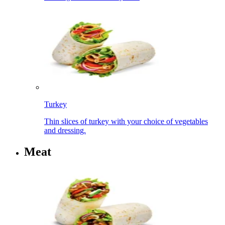
Turkey​​​​‌ ‍ ​‍​‍‌‍ ‌ ​‍‌‍‍‌‌‍‌ ‌‍‍‌‌‍ ‍​‍​‍​ ‍‍​‍​‍‌ ​ ‌‍​‌‌‍ ‍‌‍‍‌‌ ‌​‌ ‍‌​‍ ‍‌‍‍‌‌‍ ​‍​‍​‍ ​​‍​‍‌‍‍​‌ ​‍‌‍‌‌‌‍‌‍​‍​‍​ ‍‍​‍​‍‌‍‍​‌ ‌​‌ ‌​‌ ​​‌ ​ ​ ‍‍​‍ ​‍ ‌‍ ‍‌‍ ‌ ​‍‌‍‌​‌‍‍‌‌‍​ ​‍ ‌‌‍​‍‌‍‍‌‌ ‌​‌‍‌‌‌ ​ ​‍ ‌‌‍‌ ‌ ​‍‌‍ ‌ ‌‌‌ ​​​‍ ‌‌ ​ ‌ ‌​‌ ‌‌‌‍‌​‌‍‍‌‌‍ ​‍ ‍‌ ‌‍‌‍‌‌‌ ​‍‌‍​ ‌‍‌‌‌‍ ​​‍ ‍‌‍​‌‌ ​​‌ ​​​‍ ‌‍‍‌‌‍ ‍‌ ‌​‌‍‌‌‌‍ ‍‌ ‌​​‍ ‌‍‌‌‌‍‌​‌‍‍‌‌ ‌​​‍ ‌‍ ‌‌‍ ‌‍‌​‌‍‌‌​ ‌‌ ​​‌ ​‍‌‍‌‌‌ ​ ‌‍‌‌‌‍ ‍‌ ‌​‌‍​‌‌ ‌​‌‍‍‌‌‍ ‌‍ ‍​ ‍ ‌‍‍‌‌‍‌​​ ‌​ ‍​​ ​‍​ ​​​ ‌​​ ​​​ ​​‌‍​‌​ ‍‌​‍ ‌‌‍‌​‌‍‌‌​ ‌ ​ ‌‌​‍ ‌​ ‌​​ ‌‍​ ​‌‌‍​ ​‍ ‌​ ‍‌​ ​‍​ ‌‍‌‍‌‌​‍ ‌‌‍‌‍‌‍‌​​ ​‍​ ​ ​ ‌ ​ ‌‍‌‍​ ‌‍​‍‌‍‌​‌‍‌‍‌‍​‍​ ​​​ ‍ ‌ ‌​‌ ‍‌‌ ​​‌‍‌‌​ ‌‌ ​​‌ ​‍‌‍ ‌‍‌​‌ ‌‌‌‍​ ‌ ‌​​ ‍ ‌ ​​‌‍​‌‌ ‌​‌‍‍​​ ‌‌‍ ‍‌‍​‌‌‍ ‌‌‍‌‌​‍‌‌​ ‌‌‌​​‍‌‌ ‌‍‍ ‌‍‌‌‌ ‍‌​‍‌‌​ ​ ‌​‌​​‍‌‌​ ​ ‌​‌​​‍‌‌​ ​‍​ ​‍‌‍‌‌‌‍ ‍​‍‌‌​ ​‍​ ​‍​‍‌‌​ ‌‌‌​‌​​‍ ‍‌ ‌‍‌‍​‌‌‍ ​‌ ‌‌‌‍‌‌​ ‌‍​‍‌‍​‌‌ ​ ‌‍‌‌‌‌‌‌‌ ​‍‌‍ ​​ ‌‌‍‍​‌ ‌​‌ ‌​‌ ​​‌ ​ ​‍‌‌​ ​ ‌​​‌​‍‌‌​ ​‍‌​‌‍​‍‌‌​ ​‍‌​‌‍‌‍ ‍‌‍ ‌ ​‍‌‍‌​‌‍‍‌‌‍​ ​‍ ‌‌‍​‍‌‍‍‌‌ ‌​‌‍‌‌‌ ​ ​‍ ‌‌‍‌ ‌ ​‍‌‍ ‌ ‌‌‌ ​​​‍ ‌‌ ​ ‌ ‌​‌ ‌‌‌‍‌​‌‍‍‌‌‍ ​‍ ‍‌ ‌‍‌‍‌‌‌ ​‍‌‍​ ‌‍‌‌‌‍ ​​‍ ‍‌‍​‌‌ ​​‌ ​​​‍‌‍‌‍‍‌‌‍‌​​ ‌​ ‍​​ ​‍​ ​​​ ‌​​ ​​​ ​​‌‍​‌​ ‍‌​‍ ‌‌‍‌​‌‍‌‌​ ‌ ​ ‌‌​‍ ‌​ ‌​​ ‌‍​ ​‌‌‍​ ​‍ ‌​ ‍‌​ ​‍​ ‌‍‌‍‌‌​‍ ‌‌‍‌‍‌‍‌​​ ​‍​ ​ ​ ‌ ​ ‌‍‌‍​ ‌‍​‍‌‍‌​‌‍‌‍‌‍​‍​ ​​​‍‌‍‌ ‌​‌ ‍‌‌ ​​‌‍‌‌​ ‌‌ ​​‌ ​‍‌‍ ‌‍‌​‌ ‌‌‌‍​ ‌ ‌​​‍‌‍‌ ​​‌‍​‌‌ ‌​‌‍‍​​ ‌‌‍ ‍‌‍​‌‌‍ ‌‌‍‌‌​‍‌‌​ ‌‌‌​​‍‌‌ ‌‍‍ ‌‍‌‌‌ ‍‌​‍‌‌​ ​ ‌​‌​​‍‌‌​ ​ ‌​‌​​‍‌‌​ ​‍​ ​‍‌‍‌‌‌‍ ‍​‍‌‌​ ​‍​ ​‍​‍‌‌​ ‌‌‌​‌​​‍ ‍‌ ‌‍‌‍​‌‌‍ ​‌ ‌‌‌‍‌‌​‍‌‍‌ ​​‌‍‌‌‌ ​‍‌ ​ ‌ ​​‌‍‌‌‌‍​ ‌ ‌​‌‍‍‌‌ ‌‍‌‍‌‌​ ‌‌ ​​‌ ‌‌‌‍​‍‌‍ ​‌‍‍‌‌ ​ ‌‍‍​‌‍‌‌‌‍‌​​‍​‍‌ ‌
Thin slices of turkey with your choice of vegetables
and dressing.​​​​‌ ‍ ​‍​‍‌‍ ‌ ​‍‌‍‍‌‌‍‌ ‌‍‍‌‌‍ ‍​‍​‍​ ‍‍​‍​‍‌ ​ ‌‍​‌‌‍ ‍‌‍‍‌‌ ‌​‌ ‍‌​‍ ‍‌‍‍‌‌‍ ​‍​‍​‍ ​​‍​‍‌‍‍​‌ ​‍‌‍‌‌‌‍‌‍​‍​‍​ ‍‍​‍​‍‌‍‍​‌ ‌​‌ ‌​‌ ​​‌ ​ ​ ‍‍​‍ ​‍ ‌‍ ‍‌‍ ‌ ​‍‌‍‌​‌‍‍‌‌‍​ ​‍ ‌‌‍​‍‌‍‍‌‌ ‌​‌‍‌‌‌ ​ ​‍ ‌‌‍‌ ‌ ​‍‌‍ ‌ ‌‌‌ ​​​‍ ‌‌ ​ ‌ ‌​‌ ‌‌‌‍‌​‌‍‍‌‌‍ ​‍ ‍‌ ‌‍‌‍‌‌‌ ​‍‌‍​ ‌‍‌‌‌‍ ​​‍ ‍‌‍​‌‌ ​​‌ ​​​‍ ‌‍‍‌‌‍ ‍‌ ‌​‌‍‌‌‌‍ ‍‌ ‌​​‍ ‌‍‌‌‌‍‌​‌‍‍‌‌ ‌​​‍ ‌‍ ‌‌‍ ‌‍‌​‌‍‌‌​ ‌‌ ​​‌ ​‍‌‍‌‌‌ ​ ‌‍‌‌‌‍ ‍‌ ‌​‌‍​‌‌ ‌​‌‍‍‌‌‍ ‌‍ ‍​ ‍ ‌‍‍‌‌‍‌​​ ‌​ ‍​​ ​‍​ ​​​ ‌​​ ​​​ ​​‌‍​‌​ ‍‌​‍ ‌‌‍‌​‌‍‌‌​ ‌ ​ ‌‌​‍ ‌​ ‌​​ ‌‍​ ​‌‌‍​ ​‍ ‌​ ‍‌​ ​‍​ ‌‍‌‍‌‌​‍ ‌‌‍‌‍‌‍‌​​ ​‍​ ​ ​ ‌ ​ ‌‍‌‍​ ‌‍​‍‌‍‌​‌‍‌‍‌‍​‍​ ​​​ ‍ ‌ ‌​‌ ‍‌‌ ​​‌‍‌‌​ ‌‌ ​​‌ ​‍‌‍ ‌‍‌​‌ ‌‌‌‍​ ‌ ‌​​ ‍ ‌ ​​‌‍​‌‌ ‌​‌‍‍​​ ‌‌ ​ ‌‍‍​‌‍ ‌ ​‍‌ ‌​‌​‌​‌‍‌‌‌ ​ ‌‍​ ‌ ​‍‌‍‍‌‌ ​​‌ ‌​‌‍‍‌‌‍ ‌‍ ‍​‍‌‌​ ‌‌‌​​‍‌‌ ‌‍‍ ‌‍‌‌‌ ‍‌​‍‌‌​ ​ ‌​‌​​‍‌‌​ ​ ‌​‌​​‍‌‌​ ​‍​ ​‍‌‍‌‌‌‍ ‍​‍‌‌​ ​‍​ ​‍​‍‌‌​ ‌‌‌​‌​​‍ ‍‌ ‌‍‌‍​‌‌‍ ​‌ ‌‌‌‍‌‌​ ‌‍​‍‌‍​‌‌ ​ ‌‍‌‌‌‌‌‌‌ ​‍‌‍ ​​ ‌‌‍‍​‌ ‌​‌ ‌​‌ ​​‌ ​ ​‍‌‌​ ​ ‌​​‌​‍‌‌​ ​‍‌​‌‍​‍‌‌​ ​‍‌​‌‍‌‍ ‍‌‍ ‌ ​‍‌‍‌​‌‍‍‌‌‍​ ​‍ ‌‌‍​‍‌‍‍‌‌ ‌​‌‍‌‌‌ ​ ​‍ ‌‌‍‌ ‌ ​‍‌‍ ‌ ‌‌‌ ​​​‍ ‌‌ ​ ‌ ‌​‌ ‌‌‌‍‌​‌‍‍‌‌‍ ​‍ ‍‌ ‌‍‌‍‌‌‌ ​‍‌‍​ ‌‍‌‌‌‍ ​​‍ ‍‌‍​‌‌ ​​‌ ​​​‍‌‍‌‍‍‌‌‍‌​​ ‌​ ‍​​ ​‍​ ​​​ ‌​​ ​​​ ​​‌‍​‌​ ‍‌​‍ ‌‌‍‌​‌‍‌‌​ ‌ ​ ‌‌​‍ ‌​ ‌​​ ‌‍​ ​‌‌‍​ ​‍ ‌​ ‍‌​ ​‍​ ‌‍‌‍‌‌​‍ ‌‌‍‌‍‌‍‌​​ ​‍​ ​ ​ ‌ ​ ‌‍‌‍​ ‌‍​‍‌‍‌​‌‍‌‍‌‍​‍​ ​​​‍‌‍‌ ‌​‌ ‍‌‌ ​​‌‍‌‌​ ‌‌ ​​‌ ​‍‌‍ ‌‍‌​‌ ‌‌‌‍​ ‌ ‌​​‍‌‍‌ ​​‌‍​‌‌ ‌​‌‍‍​​ ‌‌ ​ ‌‍‍​‌‍ ‌ ​‍‌ ‌​‌​‌​‌‍‌‌‌ ​ ‌‍​ ‌ ​‍‌‍‍‌‌ ​​‌ ‌​‌‍‍‌‌‍ ‌‍ ‍​‍‌‌​ ‌‌‌​​‍‌‌ ‌‍‍ ‌‍‌‌‌ ‍‌​‍‌‌​ ​ ‌​‌​​‍‌‌​ ​ ‌​‌​​‍‌‌​ ​‍​ ​‍‌‍‌‌‌‍ ‍​‍‌‌​ ​‍​ ​‍​‍‌‌​ ‌‌‌​‌​​‍ ‍‌ ‌‍‌‍​‌‌‍ ​‌ ‌‌‌‍‌‌​‍‌‍‌ ​​‌‍‌‌‌ ​‍‌ ​ ‌ ​​‌‍‌‌‌‍​ ‌ ‌​‌‍‍‌‌ ‌‍‌‍‌‌​ ‌‌ ​​‌ ‌‌‌‍​‍‌‍ ​‌‍‍‌‌ ​ ‌‍‍​‌‍‌‌‌‍‌​​‍​‍‌ ‌
Meat​​​​‌ ‍ ​‍​‍‌‍ ‌ ​‍‌‍‍‌‌‍‌ ‌‍‍‌‌‍ ‍​‍​‍​ ‍‍​‍​‍‌ ​ ‌‍​‌‌‍ ‍‌‍‍‌‌ ‌​‌ ‍‌​‍ ‍‌‍‍‌‌‍ ​‍​‍​‍ ​​‍​‍‌‍‍​‌ ​‍‌‍‌‌‌‍‌‍​‍​‍​ ‍‍​‍​‍‌‍‍​‌ ‌​‌ ‌​‌ ​​‌ ​ ​ ‍‍​‍ ​‍ ‌‍ ‍‌‍ ‌ ​‍‌‍‌​‌‍‍‌‌‍​ ​‍ ‌‌‍​‍‌‍‍‌‌ ‌​‌‍‌‌‌ ​ ​‍ ‌‌‍‌ ‌ ​‍‌‍ ‌ ‌‌‌ ​​​‍ ‌‌ ​ ‌ ‌​‌ ‌‌‌‍‌​‌‍‍‌‌‍ ​‍ ‍‌ ‌‍‌‍‌‌‌ ​‍‌‍​ ‌‍‌‌‌‍ ​​‍ ‍‌‍​‌‌ ​​‌ ​​​‍ ‌‍‍‌‌‍ ‍‌ ‌​‌‍‌‌‌‍ ‍‌ ‌​​‍ ‌‍‌‌‌‍‌​‌‍‍‌‌ ‌​​‍ ‌‍ ‌‌‍ ‌‍‌​‌‍‌‌​ ‌‌ ​​‌ ​‍‌‍‌‌‌ ​ ‌‍‌‌‌‍ ‍‌ ‌​‌‍​‌‌ ‌​‌‍‍‌‌‍ ‌‍ ‍​ ‍ ‌‍‍‌‌‍‌​​ ‌​ ​ ‌‍‌‌​ ​​​ ​‌‌‍‌​‌‍​‍​ ‍​‌‍‌​​‍ ‌‌‍‌‌​ ​‌‌‍‌‌​ ‍‌​‍ ‌​ ‌​​ ‌​​ ‍‌​ ‌ ​‍ ‌‌‍​‌​ ​​‌‍​‍​ ‌ ​‍ ‌​ ‌ ​ ‍‌​ ‌​​ ‌​​ ​‌​ ​‌​ ‌ ‌‍‌‌‌‍‌​​ ‍‌​ ‌‌​ ​‍​ ‍ ‌ ‌​‌ ‍‌‌ ​​‌‍‌‌​ ‌‌ ​ ‌ ‌‌‌‍​‍‌‍​ ‌‍​‌‌ ‌​‌‍‌‌‌‍‌ ‌‍ ‌ ​‍‌ ‍‌​ ‍ ‌ ​​‌‍​‌‌ ‌​‌‍‍​​ ‌‌‍ ‍‌‍​‌‌‍ ‌‌‍‌‌​‍‌‌​ ‌‌‌​​‍‌‌ ‌‍‍ ‌‍‌‌‌ ‍‌​‍‌‌​ ​ ‌​‌​​‍‌‌​ ​ ‌​‌​​‍‌‌​ ​‍​ ​‍‌‍‌‌‌‍ ‍​‍‌‌​ ​‍​ ​‍​‍‌‌​ ‌‌‌​‌​​‍ ‍‌ ‌‍‌‍​‌‌‍ ​‌ ‌‌‌‍‌‌​ ‌‍​‍‌‍​‌‌ ​ ‌‍‌‌‌‌‌‌‌ ​‍‌‍ ​​ ‌‌‍‍​‌ ‌​‌ ‌​‌ ​​‌ ​ ​‍‌‌​ ​ ‌​​‌​‍‌‌​ ​‍‌​‌‍​‍‌‌​ ​‍‌​‌‍‌‍ ‍‌‍ ‌ ​‍‌‍‌​‌‍‍‌‌‍​ ​‍ ‌‌‍​‍‌‍‍‌‌ ‌​‌‍‌‌‌ ​ ​‍ ‌‌‍‌ ‌ ​‍‌‍ ‌ ‌‌‌ ​​​‍ ‌‌ ​ ‌ ‌​‌ ‌‌‌‍‌​‌‍‍‌‌‍ ​‍ ‍‌ ‌‍‌‍‌‌‌ ​‍‌‍​ ‌‍‌‌‌‍ ​​‍ ‍‌‍​‌‌ ​​‌ ​​​‍‌‍‌‍‍‌‌‍‌​​ ‌​ ​ ‌‍‌‌​ ​​​ ​‌‌‍‌​‌‍​‍​ ‍​‌‍‌​​‍ ‌‌‍‌‌​ ​‌‌‍‌‌​ ‍‌​‍ ‌​ ‌​​ ‌​​ ‍‌​ ‌ ​‍ ‌‌‍​‌​ ​​‌‍​‍​ ‌ ​‍ ‌​ ‌ ​ ‍‌​ ‌​​ ‌​​ ​‌​ ​‌​ ‌ ‌‍‌‌‌‍‌​​ ‍‌​ ‌‌​ ​‍​‍‌‍‌ ‌​‌ ‍‌‌ ​​‌‍‌‌​ ‌‌ ​ ‌ ‌‌‌‍​‍‌‍​ ‌‍​‌‌ ‌​‌‍‌‌‌‍‌ ‌‍ ‌ ​‍‌ ‍‌​‍‌‍‌ ​​‌‍​‌‌ ‌​‌‍‍​​ ‌‌‍ ‍‌‍​‌‌‍ ‌‌‍‌‌​‍‌‌​ ‌‌‌​​‍‌‌ ‌‍‍ ‌‍‌‌‌ ‍‌​‍‌‌​ ​ ‌​‌​​‍‌‌​ ​ ‌​‌​​‍‌‌​ ​‍​ ​‍‌‍‌‌‌‍ ‍​‍‌‌​ ​‍​ ​‍​‍‌‌​ ‌‌‌​‌​​‍ ‍‌ ‌‍‌‍​‌‌‍ ​‌ ‌‌‌‍‌‌​‍‌‍‌ ​​‌‍‌‌‌ ​‍‌ ​ ‌ ​​‌‍‌‌‌‍​ ‌ ‌​‌‍‍‌‌ ‌‍‌‍‌‌​ ‌‌ ​​‌ ‌‌‌‍​‍‌‍ ​‌‍‍‌‌ ​ ‌‍‍​‌‍‌‌‌‍‌​​‍​‍‌ ‌