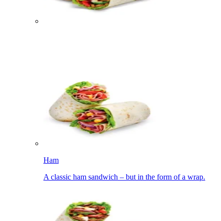
Ham​​​​‌ ‍ ​‍​‍‌‍ ‌ ​‍‌‍‍‌‌‍‌ ‌‍‍‌‌‍ ‍​‍​‍​ ‍‍​‍​‍‌ ​ ‌‍​‌‌‍ ‍‌‍‍‌‌ ‌​‌ ‍‌​‍ ‍‌‍‍‌‌‍ ​‍​‍​‍ ​​‍​‍‌‍‍​‌ ​‍‌‍‌‌‌‍‌‍​‍​‍​ ‍‍​‍​‍‌‍‍​‌ ‌​‌ ‌​‌ ​​‌ ​ ​ ‍‍​‍ ​‍ ‌‍ ‍‌‍ ‌ ​‍‌‍‌​‌‍‍‌‌‍​ ​‍ ‌‌‍​‍‌‍‍‌‌ ‌​‌‍‌‌‌ ​ ​‍ ‌‌‍‌ ‌ ​‍‌‍ ‌ ‌‌‌ ​​​‍ ‌‌ ​ ‌ ‌​‌ ‌‌‌‍‌​‌‍‍‌‌‍ ​‍ ‍‌ ‌‍‌‍‌‌‌ ​‍‌‍​ ‌‍‌‌‌‍ ​​‍ ‍‌‍​‌‌ ​​‌ ​​​‍ ‌‍‍‌‌‍ ‍‌ ‌​‌‍‌‌‌‍ ‍‌ ‌​​‍ ‌‍‌‌‌‍‌​‌‍‍‌‌ ‌​​‍ ‌‍ ‌‌‍ ‌‍‌​‌‍‌‌​ ‌‌ ​​‌ ​‍‌‍‌‌‌ ​ ‌‍‌‌‌‍ ‍‌ ‌​‌‍​‌‌ ‌​‌‍‍‌‌‍ ‌‍ ‍​ ‍ ‌‍‍‌‌‍‌​​ ‌​ ‌‍​ ​‌‌‍​‍​ ​‍‌‍​‌‌‍​‍​ ‌‌‌‍​ ​‍ ‌‌‍​ ‌‍​‍‌‍​‌​ ‌​​‍ ‌​ ‌​‌‍‌​​ ‌‌‌‍​‌​‍ ‌​ ‍‌‌‍‌‍​ ​‌​ ​‍​‍ ‌‌‍​‌​ ​ ​ ‌ ‌‍‌‍‌‍‌‌​ ‌‌‌‍​‍​ ‌ ‌‍‌‌‌‍​‍‌‍‌‍‌‍‌​​ ‍ ‌ ‌​‌ ‍‌‌ ​​‌‍‌‌​ ‌‌ ​​‌ ​‍‌‍ ‌‍‌​‌ ‌‌‌‍​ ‌ ‌​​ ‍ ‌ ​​‌‍​‌‌ ‌​‌‍‍​​ ‌‌‍ ‍‌‍​‌‌‍ ‌‌‍‌‌​‍‌‌​ ‌‌‌​​‍‌‌ ‌‍‍ ‌‍‌‌‌ ‍‌​‍‌‌​ ​ ‌​‌​​‍‌‌​ ​ ‌​‌​​‍‌‌​ ​‍​ ​‍‌‍‌‌‌‍ ‍​‍‌‌​ ​‍​ ​‍​‍‌‌​ ‌‌‌​‌​​‍ ‍‌ ‌‍‌‍​‌‌‍ ​‌ ‌‌‌‍‌‌​ ‌‍​‍‌‍​‌‌ ​ ‌‍‌‌‌‌‌‌‌ ​‍‌‍ ​​ ‌‌‍‍​‌ ‌​‌ ‌​‌ ​​‌ ​ ​‍‌‌​ ​ ‌​​‌​‍‌‌​ ​‍‌​‌‍​‍‌‌​ ​‍‌​‌‍‌‍ ‍‌‍ ‌ ​‍‌‍‌​‌‍‍‌‌‍​ ​‍ ‌‌‍​‍‌‍‍‌‌ ‌​‌‍‌‌‌ ​ ​‍ ‌‌‍‌ ‌ ​‍‌‍ ‌ ‌‌‌ ​​​‍ ‌‌ ​ ‌ ‌​‌ ‌‌‌‍‌​‌‍‍‌‌‍ ​‍ ‍‌ ‌‍‌‍‌‌‌ ​‍‌‍​ ‌‍‌‌‌‍ ​​‍ ‍‌‍​‌‌ ​​‌ ​​​‍‌‍‌‍‍‌‌‍‌​​ ‌​ ‌‍​ ​‌‌‍​‍​ ​‍‌‍​‌‌‍​‍​ ‌‌‌‍​ ​‍ ‌‌‍​ ‌‍​‍‌‍​‌​ ‌​​‍ ‌​ ‌​‌‍‌​​ ‌‌‌‍​‌​‍ ‌​ ‍‌‌‍‌‍​ ​‌​ ​‍​‍ ‌‌‍​‌​ ​ ​ ‌ ‌‍‌‍‌‍‌‌​ ‌‌‌‍​‍​ ‌ ‌‍‌‌‌‍​‍‌‍‌‍‌‍‌​​‍‌‍‌ ‌​‌ ‍‌‌ ​​‌‍‌‌​ ‌‌ ​​‌ ​‍‌‍ ‌‍‌​‌ ‌‌‌‍​ ‌ ‌​​‍‌‍‌ ​​‌‍​‌‌ ‌​‌‍‍​​ ‌‌‍ ‍‌‍​‌‌‍ ‌‌‍‌‌​‍‌‌​ ‌‌‌​​‍‌‌ ‌‍‍ ‌‍‌‌‌ ‍‌​‍‌‌​ ​ ‌​‌​​‍‌‌​ ​ ‌​‌​​‍‌‌​ ​‍​ ​‍‌‍‌‌‌‍ ‍​‍‌‌​ ​‍​ ​‍​‍‌‌​ ‌‌‌​‌​​‍ ‍‌ ‌‍‌‍​‌‌‍ ​‌ ‌‌‌‍‌‌​‍‌‍‌ ​​‌‍‌‌‌ ​‍‌ ​ ‌ ​​‌‍‌‌‌‍​ ‌ ‌​‌‍‍‌‌ ‌‍‌‍‌‌​ ‌‌ ​​‌ ‌‌‌‍​‍‌‍ ​‌‍‍‌‌ ​ ‌‍‍​‌‍‌‌‌‍‌​​‍​‍‌ ‌
A classic ham sandwich – but in the form of a wrap.​​​​‌ ‍ ​‍​‍‌‍ ‌ ​‍‌‍‍‌‌‍‌ ‌‍‍‌‌‍ ‍​‍​‍​ ‍‍​‍​‍‌ ​ ‌‍​‌‌‍ ‍‌‍‍‌‌ ‌​‌ ‍‌​‍ ‍‌‍‍‌‌‍ ​‍​‍​‍ ​​‍​‍‌‍‍​‌ ​‍‌‍‌‌‌‍‌‍​‍​‍​ ‍‍​‍​‍‌‍‍​‌ ‌​‌ ‌​‌ ​​‌ ​ ​ ‍‍​‍ ​‍ ‌‍ ‍‌‍ ‌ ​‍‌‍‌​‌‍‍‌‌‍​ ​‍ ‌‌‍​‍‌‍‍‌‌ ‌​‌‍‌‌‌ ​ ​‍ ‌‌‍‌ ‌ ​‍‌‍ ‌ ‌‌‌ ​​​‍ ‌‌ ​ ‌ ‌​‌ ‌‌‌‍‌​‌‍‍‌‌‍ ​‍ ‍‌ ‌‍‌‍‌‌‌ ​‍‌‍​ ‌‍‌‌‌‍ ​​‍ ‍‌‍​‌‌ ​​‌ ​​​‍ ‌‍‍‌‌‍ ‍‌ ‌​‌‍‌‌‌‍ ‍‌ ‌​​‍ ‌‍‌‌‌‍‌​‌‍‍‌‌ ‌​​‍ ‌‍ ‌‌‍ ‌‍‌​‌‍‌‌​ ‌‌ ​​‌ ​‍‌‍‌‌‌ ​ ‌‍‌‌‌‍ ‍‌ ‌​‌‍​‌‌ ‌​‌‍‍‌‌‍ ‌‍ ‍​ ‍ ‌‍‍‌‌‍‌​​ ‌​ ‌‍​ ​‌‌‍​‍​ ​‍‌‍​‌‌‍​‍​ ‌‌‌‍​ ​‍ ‌‌‍​ ‌‍​‍‌‍​‌​ ‌​​‍ ‌​ ‌​‌‍‌​​ ‌‌‌‍​‌​‍ ‌​ ‍‌‌‍‌‍​ ​‌​ ​‍​‍ ‌‌‍​‌​ ​ ​ ‌ ‌‍‌‍‌‍‌‌​ ‌‌‌‍​‍​ ‌ ‌‍‌‌‌‍​‍‌‍‌‍‌‍‌​​ ‍ ‌ ‌​‌ ‍‌‌ ​​‌‍‌‌​ ‌‌ ​​‌ ​‍‌‍ ‌‍‌​‌ ‌‌‌‍​ ‌ ‌​​ ‍ ‌ ​​‌‍​‌‌ ‌​‌‍‍​​ ‌‌ ​ ‌‍‍​‌‍ ‌ ​‍‌ ‌​‌​‌​‌‍‌‌‌ ​ ‌‍​ ‌ ​‍‌‍‍‌‌ ​​‌ ‌​‌‍‍‌‌‍ ‌‍ ‍​‍‌‌​ ‌‌‌​​‍‌‌ ‌‍‍ ‌‍‌‌‌ ‍‌​‍‌‌​ ​ ‌​‌​​‍‌‌​ ​ ‌​‌​​‍‌‌​ ​‍​ ​‍‌‍‌‌‌‍ ‍​‍‌‌​ ​‍​ ​‍​‍‌‌​ ‌‌‌​‌​​‍ ‍‌ ‌‍‌‍​‌‌‍ ​‌ ‌‌‌‍‌‌​ ‌‍​‍‌‍​‌‌ ​ ‌‍‌‌‌‌‌‌‌ ​‍‌‍ ​​ ‌‌‍‍​‌ ‌​‌ ‌​‌ ​​‌ ​ ​‍‌‌​ ​ ‌​​‌​‍‌‌​ ​‍‌​‌‍​‍‌‌​ ​‍‌​‌‍‌‍ ‍‌‍ ‌ ​‍‌‍‌​‌‍‍‌‌‍​ ​‍ ‌‌‍​‍‌‍‍‌‌ ‌​‌‍‌‌‌ ​ ​‍ ‌‌‍‌ ‌ ​‍‌‍ ‌ ‌‌‌ ​​​‍ ‌‌ ​ ‌ ‌​‌ ‌‌‌‍‌​‌‍‍‌‌‍ ​‍ ‍‌ ‌‍‌‍‌‌‌ ​‍‌‍​ ‌‍‌‌‌‍ ​​‍ ‍‌‍​‌‌ ​​‌ ​​​‍‌‍‌‍‍‌‌‍‌​​ ‌​ ‌‍​ ​‌‌‍​‍​ ​‍‌‍​‌‌‍​‍​ ‌‌‌‍​ ​‍ ‌‌‍​ ‌‍​‍‌‍​‌​ ‌​​‍ ‌​ ‌​‌‍‌​​ ‌‌‌‍​‌​‍ ‌​ ‍‌‌‍‌‍​ ​‌​ ​‍​‍ ‌‌‍​‌​ ​ ​ ‌ ‌‍‌‍‌‍‌‌​ ‌‌‌‍​‍​ ‌ ‌‍‌‌‌‍​‍‌‍‌‍‌‍‌​​‍‌‍‌ ‌​‌ ‍‌‌ ​​‌‍‌‌​ ‌‌ ​​‌ ​‍‌‍ ‌‍‌​‌ ‌‌‌‍​ ‌ ‌​​‍‌‍‌ ​​‌‍​‌‌ ‌​‌‍‍​​ ‌‌ ​ ‌‍‍​‌‍ ‌ ​‍‌ ‌​‌​‌​‌‍‌‌‌ ​ ‌‍​ ‌ ​‍‌‍‍‌‌ ​​‌ ‌​‌‍‍‌‌‍ ‌‍ ‍​‍‌‌​ ‌‌‌​​‍‌‌ ‌‍‍ ‌‍‌‌‌ ‍‌​‍‌‌​ ​ ‌​‌​​‍‌‌​ ​ ‌​‌​​‍‌‌​ ​‍​ ​‍‌‍‌‌‌‍ ‍​‍‌‌​ ​‍​ ​‍​‍‌‌​ ‌‌‌​‌​​‍ ‍‌ ‌‍‌‍​‌‌‍ ​‌ ‌‌‌‍‌‌​‍‌‍‌ ​​‌‍‌‌‌ ​‍‌ ​ ‌ ​​‌‍‌‌‌‍​ ‌ ‌​‌‍‍‌‌ ‌‍‌‍‌‌​ ‌‌ ​​‌ ‌‌‌‍​‍‌‍ ​‌‍‍‌‌ ​ ‌‍‍​‌‍‌‌‌‍‌​​‍​‍‌ ‌